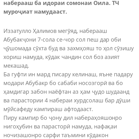
наберааш ба идораи сомонаи Оила. ТЧ
муроҷиат намудааст.
Иззатулло Ҳалимов мегӯяд, наберааш
Абубакҷони 7-сола се-чор сол пеш дар оби
ҷӯшомада сӯхта буд ва захмҳояш то ҳол сӯзишу
хориш намуда, кӯдак чандин сол боз азият
мекашад.
Ба гуфти ин мард писару келинаш, яъне падару
модари Абубакр бо сабаби носозгорӣ ва бо
ҳамдигар забон наёфтан аз ҳам ҷудо шудаанд
ва парастории 4 набераи хурдсолаш бар дӯши
мӯйсафеду кампираш афтодааст.
Пиру кампир бо ҷону дил набераҳояшонро
нигоҳубин ва парасторӣ намуда, нафақаи
ночизашонро сарфи таъмини кӯдакон