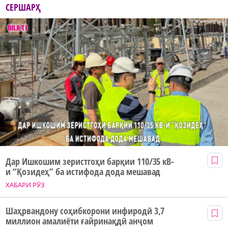
СЕРШАРҲ
Дар Ишкошим зеристгоҳи барқии 110/35 кВ-
и “Қозидеҳ” ба истифода дода мешавад
ХАБАРИ РӮЗ
Шаҳрвандону соҳибкорони инфиродӣ 3,7
миллион амалиёти ғайринақдӣ анҷом