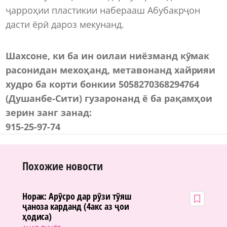
ҷарроҳии пластикии наберааш Абубакрҷон
дасти ёрӣ дароз мекунанд.
Шахсоне, ки ба ин оилаи ниёзманд кӯмак
расонидан мехоҳанд, метавонанд хайрияи
худро ба корти бонкии 5058270368294764
(Душанбе-Сити) гузаронанд ё ба рақамҳои
зерин занг занад:
915-25-97-74
Похожие новости
Норак: Арӯсро дар рӯзи тӯяш
ҷаноза карданд (4акс аз ҷои
ҳодиса)