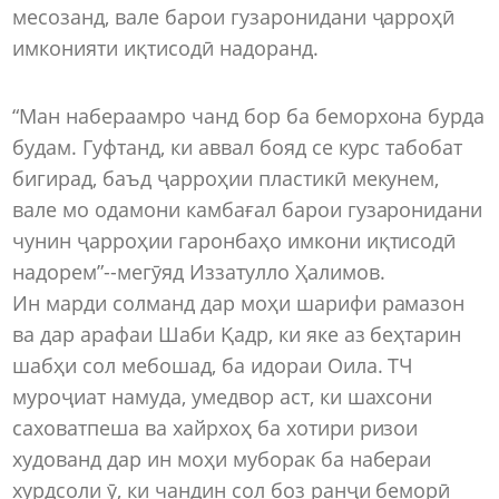
месозанд, вале барои гузаронидани ҷарроҳӣ
имконияти иқтисодӣ надоранд.
“Ман набераамро чанд бор ба беморхона бурда
будам. Гуфтанд, ки аввал бояд се курс табобат
бигирад, баъд ҷарроҳии пластикӣ мекунем,
вале мо одамони камбағал барои гузаронидани
чунин ҷарроҳии гаронбаҳо имкони иқтисодӣ
надорем”--мегӯяд Иззатулло Ҳалимов.
Ин марди солманд дар моҳи шарифи рамазон
ва дар арафаи Шаби Қадр, ки яке аз беҳтарин
шабҳи сол мебошад, ба идораи Оила. ТЧ
муроҷиат намуда, умедвор аст, ки шахсони
саховатпеша ва хайрхоҳ ба хотири ризои
худованд дар ин моҳи муборак ба набераи
хурдсоли ӯ, ки чандин сол боз ранҷи беморӣ