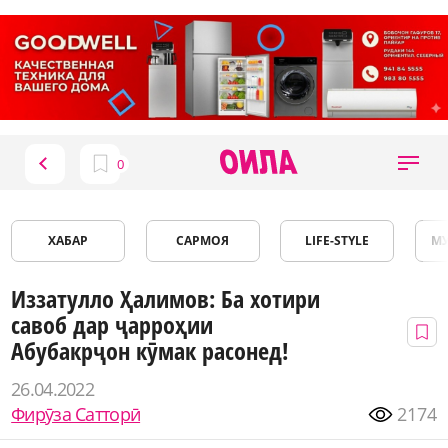
ХАБАР
САРМОЯ
LIFE-STYLE
М
Иззатулло Ҳалимов: Ба хотири
савоб дар ҷарроҳии
Абубакрҷон кӯмак расонед!
26.04.2022
Фирӯза Сатторӣ
2174