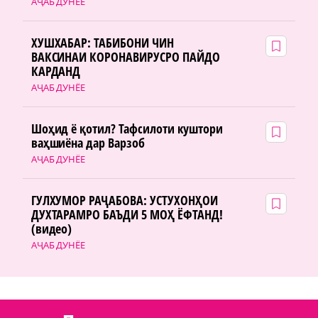
АҶАБ ДУНЁЕ
ХУШХАБАР: ТАБИБОНИ ЧИН
ВАКСИНАИ КОРОНАВИРУСРО ПАЙДО
КАРДАНД
АҶАБ ДУНЁЕ
Шоҳид ё қотил? Тафсилоти куштори
ваҳшиёна дар Варзоб
АҶАБ ДУНЁЕ
ГУЛХУМОР РАҶАБОВА: УСТУХОНҲОИ
ДУХТАРАМРО БАЪДИ 5 МОҲ ЁФТАНД!
(видео)
АҶАБ ДУНЁЕ