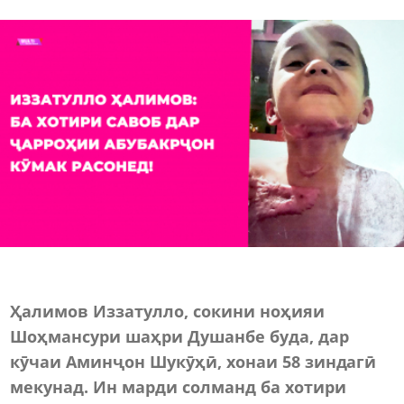
Ҳалимов Иззатулло, сокини ноҳияи
Шоҳмансури шаҳри Душанбе буда, дар
кӯчаи Аминҷон Шукӯҳӣ, хонаи 58 зиндагӣ
мекунад. Ин марди солманд ба хотири