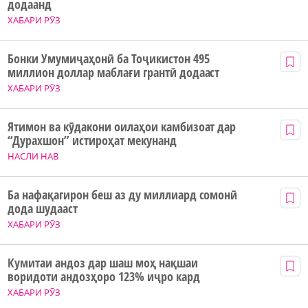
додаанд
ХАБАРИ РӮЗ
Бонки Умумиҷаҳонӣ ба Тоҷикистон 495
миллион доллар маблағи грантӣ додааст
ХАБАРИ РӮЗ
Ятимон ва кӯдакони оилаҳои камбизоат дар
“Дурахшон” истироҳат мекунанд
НАСЛИ НАВ
Ба нафақагирон беш аз ду миллиард сомонӣ
дода шудааст
ХАБАРИ РӮЗ
Кумитаи андоз дар шаш моҳ нақшаи
воридоти андозҳоро 123% иҷро кард
ХАБАРИ РӮЗ