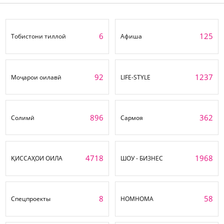
6
125
Тобистони тиллоӣ
Афиша
92
1237
Моҷарои оилавӣ
LIFE-STYLE
896
362
Солимӣ
Сармоя
4718
1968
ҚИССАҲОИ ОИЛА
ШОУ - БИЗНЕС
8
58
Спецпроекты
НОМНОМА