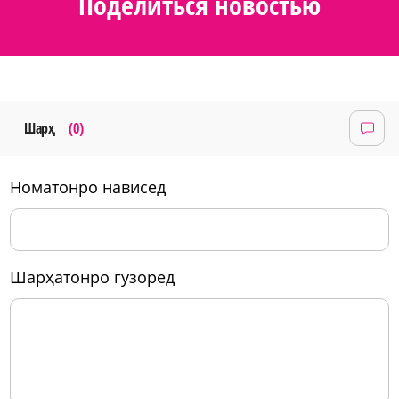
Поделиться новостью
Шарҳ
(0)
номатонро нависед
шарҳатонро гузоред