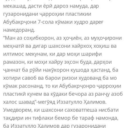
мекашад, дасти ёрӣ дароз намуда, дар
гузаронидани ҷарроҳии пластикии
Абубакрҷони 7-сола кӯмаки худро дареғ
намедоранд.
“Ман аз соҳибкорон, аз ҳоҷиён, аз муҳоҷирони
меҳнатӣ ва дигар шахсони хайрхоҳ хоҳиш ва
илтимос мекунам, ки дар моҳи шарифи
рамазон, ки моҳи хайру эҳсон буда, дарҳои
ҷаннат ба рӯйи накӯкорон кушода ҳастанд, ба
хотири савоб ва барои ризои худованд ба мо
кӯмак расонанд, то ки Абубакрҷонро ҷарроҳии
пластикӣ кунем ва кӯдаки бечора аз ранҷу азоб
халос шавад”-мегӯяд Иззатулло Ҳалимов.
Умедворем, ки шахсони саховатпеша нисбати
тақдири ин тифлаки бемор бе тараф намонда,
ба Иззатулло Ҳалимов дар гузаронидани