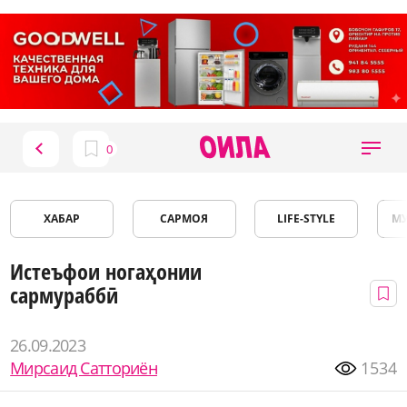
ХАБАР
САРМОЯ
LIFE-STYLE
М
Истеъфои ногаҳонии
сармураббӣ
26.09.2023
Мирсаид Сатториён
1534