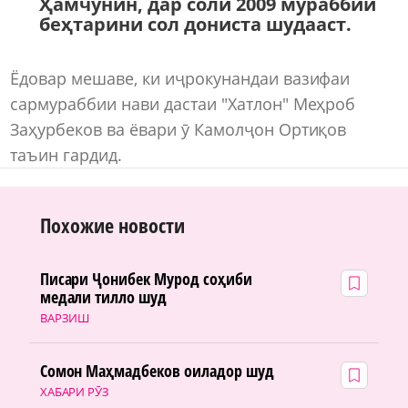
Ҳамчунин, дар соли 2009 мураббии
беҳтарини сол дониста шудааст.
Ёдовар мешаве, ки иҷрокунандаи вазифаи
сармураббии нави дастаи "Хатлон" Меҳроб
Заҳурбеков ва ёвари ӯ Камолҷон Ортиқов
таъин гардид.
Похожие новости
Писари Ҷонибек Мурод соҳиби
медали тилло шуд
ВАРЗИШ
Сомон Маҳмадбеков оиладор шуд
ХАБАРИ РӮЗ