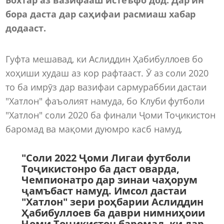
бора даста дар саҳифаи расмиаш хабар
додааст.
Гуфта мешавад, ки Аслиддин Ҳабибуллоев бо
хоҳиши худаш аз кор рафтааст. Ӯ аз соли 2020
то ба имрӯз дар вазифаи сармураббии дастаи
"Хатлон" фаъолият намуда, бо Клуби футболи
"Хатлон" соли 2020 ба финали Ҷоми Тоҷикистон
баромад ва мақоми дуюмро касб намуд.
"Соли 2022 Ҷоми Лигаи футболи
Тоҷикистонро ба даст оварда,
Чемпионатро дар зинаи чаҳорум
ҷамъбаст намуд. Имсол дастаи
"Хатлон" зери роҳбарии Аслиддин
Ҳабибуллоев ба даври нимниҳоии
Ҷоми Тоҷикистон баромад, ки дар