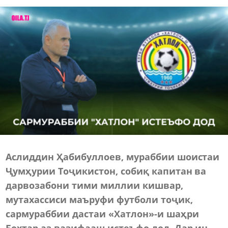
Аслиддин Ҳабибуллоев, мураббии шоистаи
Ҷумҳурии Тоҷикистон, собиқ капитан ва
дарвозабони тими миллии кишвар,
мутахассиси маъруфи футболи тоҷик,
сармураббии дастаи «Хатлон»-и шаҳри
Бохтар аз вазифааш истеъфо дод. Дар ин