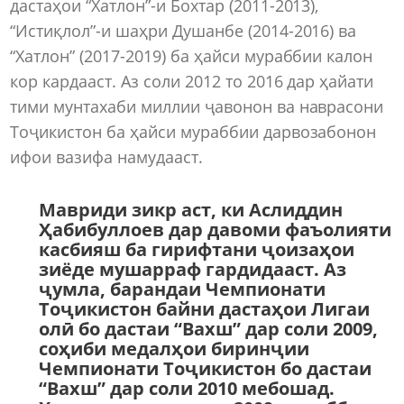
дастаҳои “Хатлон”-и Бохтар (2011-2013),
“Истиқлол”-и шаҳри Душанбе (2014-2016) ва
“Хатлон” (2017-2019) ба ҳайси мураббии калон
кор кардааст. Аз соли 2012 то 2016 дар ҳайати
тими мунтахаби миллии ҷавонон ва наврасони
Тоҷикистон ба ҳайси мураббии дарвозабонон
ифои вазифа намудааст.
Мавриди зикр аст, ки Аслиддин
Ҳабибуллоев дар давоми фаъолияти
касбияш ба гирифтани ҷоизаҳои
зиёде мушарраф гардидааст. Аз
ҷумла, барандаи Чемпионати
Тоҷикистон байни дастаҳои Лигаи
олӣ бо дастаи “Вахш” дар соли 2009,
соҳиби медалҳои биринҷии
Чемпионати Тоҷикистон бо дастаи
“Вахш” дар соли 2010 мебошад.