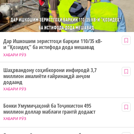
Дар Ишкошим зеристгоҳи барқии 110/35 кВ-
и “Қозидеҳ” ба истифода дода мешавад
ХАБАРИ РӮЗ
Шаҳрвандону соҳибкорони инфиродӣ 3,7
миллион амалиёти ғайринақдӣ анҷом
додаанд
ХАБАРИ РӮЗ
Бонки Умумиҷаҳонӣ ба Тоҷикистон 495
миллион доллар маблағи грантӣ додааст
ХАБАРИ РӮЗ