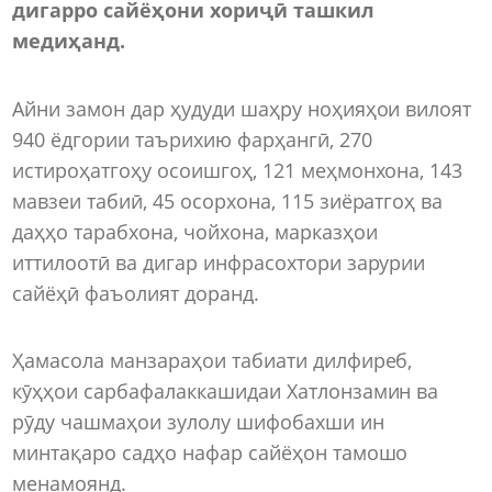
дигар
ро сайёҳони хориҷӣ ташкил
медиҳанд.
Айни замон дар ҳудуди шаҳру ноҳияҳои вилоят
940 ёдгории таърихию фарҳангӣ, 270
истироҳатгоҳу осоишгоҳ, 121 меҳмонхона, 143
мавзеи табиӣ, 45 осорхона, 115 зиёратгоҳ ва
даҳҳо тарабхона, чойхона, марказҳои
иттилоотӣ ва дигар инфрасохтори зарурии
сайёҳӣ фаъолият доранд.
Ҳамасола манзараҳои табиати дилфиреб,
кӯҳҳои сарбафалаккашидаи Хатлонзамин ва
рӯду чашмаҳои зулолу шифобахши ин
минтақаро садҳо нафар сайёҳон тамошо
менамоянд.