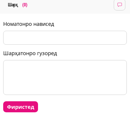
Шарҳ
(0)
номатонро нависед
шарҳатонро гузоред
фиристед