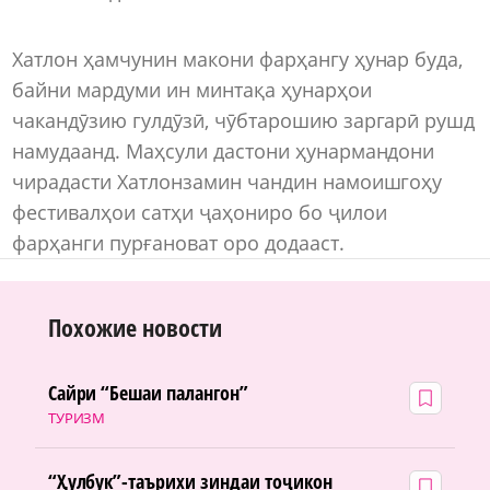
Хатлон ҳамчунин макони фарҳангу ҳунар буда,
байни мардуми ин минтақа ҳунарҳои
чакандӯзию гулдӯзӣ, чӯбтарошию заргарӣ рушд
намудаанд. Маҳсули дастони ҳунармандони
чирадасти Хатлонзамин чандин намоишгоҳу
фестивалҳои сатҳи ҷаҳониро бо ҷилои
фарҳанги пурғановат оро додааст.
Похожие новости
Сайри “Бешаи палангон”
ТУРИЗМ
“Ҳулбук”-таърихи зиндаи тоҷикон