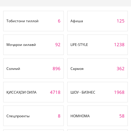
6
125
Тобистони тиллоӣ
Афиша
92
1238
Моҷарои оилавӣ
LIFE-STYLE
896
362
Солимӣ
Сармоя
4718
1968
ҚИССАҲОИ ОИЛА
ШОУ - БИЗНЕС
8
58
Спецпроекты
НОМНОМА