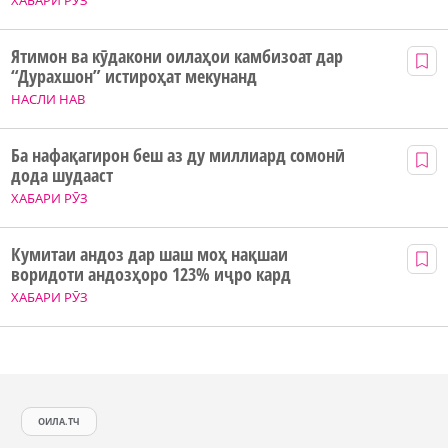
ХАБАРИ РӮЗ
Ятимон ва кӯдакони оилаҳои камбизоат дар
“Дурахшон” истироҳат мекунанд
НАСЛИ НАВ
Ба нафақагирон беш аз ду миллиард сомонӣ
дода шудааст
ХАБАРИ РӮЗ
Кумитаи андоз дар шаш моҳ нақшаи
воридоти андозҳоро 123% иҷро кард
ХАБАРИ РӮЗ
ОИЛА.ТЧ