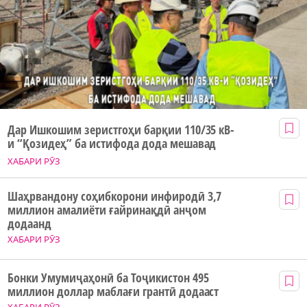
Дар Ишкошим зеристгоҳи барқии 110/35 кВ-
и “Қозидеҳ” ба истифода дода мешавад
ХАБАРИ РӮЗ
Шаҳрвандону соҳибкорони инфиродӣ 3,7
миллион амалиёти ғайринақдӣ анҷом
додаанд
ХАБАРИ РӮЗ
Бонки Умумиҷаҳонӣ ба Тоҷикистон 495
миллион доллар маблағи грантӣ додааст