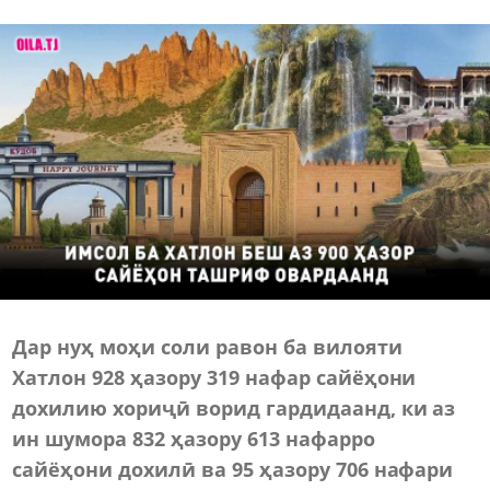
Дар нуҳ моҳи соли равон ба вилояти
Хатлон 928 ҳазору 319 нафар сайёҳони
дохилию хориҷӣ ворид гардидаанд, ки аз
ин шумора 832 ҳазору 613 нафарро
сайёҳони дохилӣ ва 95 ҳазору 706 нафари