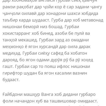
рамзи рақобат дар ҷойи кор ё сар задани ҷангу
ҷанҷоли оилавӣ дар хонадони шахси хобдида
таъбир карда шудааст. Гурба дар хоб метавонад
нишонаи беморӣ низ бошад. Гурбаи
хокистарранг хоб бинед, азоби бе пулӣ ва
танҳоӣ мекашед. Гурбаи зард аз омадани
меҳмонҳо ё ягон хурсандӣ дар оила дарак
медиҳад. Гурбаи сиёҳу сафед ба хобатон
дарояд, бо ягон одами дурӯя рӯ ба рӯ хоҳед
гашт. Гурбаи сар то пояш ифлос нишонаи
гирифтор шудан ба ягон касалии вазнин
будааст.
Ғайбдони машҳур Ванга хоб дидани гурбаро
фоли начандон хуб ва ташвишовар омидааст.