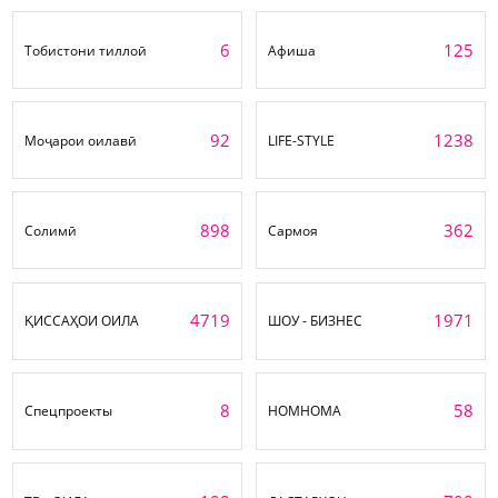
6
125
Тобистони тиллоӣ
Афиша
92
1238
Моҷарои оилавӣ
LIFE-STYLE
898
362
Солимӣ
Сармоя
4719
1971
ҚИССАҲОИ ОИЛА
ШОУ - БИЗНЕС
8
58
Спецпроекты
НОМНОМА