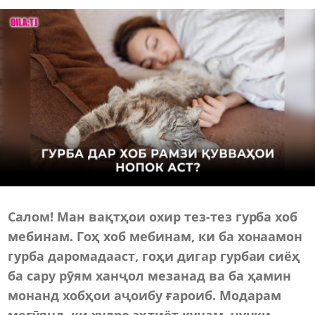
Салом! Ман вақтҳои охир тез-тез гурба хоб
мебинам. Гоҳ хоб мебинам, ки ба хонаамон
гурба даромадааст, гоҳи дигар гурбаи сиёҳ
ба сару рӯям ханҷол мезанад ва ба ҳамин
монанд хобҳои аҷоибу ғароиб.
Модарам
мегӯянд, ки худро эҳтиёт кунам, чунки