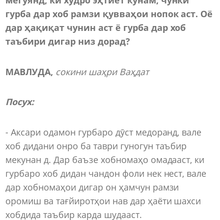
гурба дар хоб рамзи қувваҳои нопок аст. Оё
дар ҳақиқат чунин аст ё гурба дар хоб
таъбири дигар низ дорад?
МАВЛУДА,
сокини шаҳри Ваҳдат
Посух
:
- Аксари одамон гурбаро дӯст медоранд, вале
хоб дидани онро ба таври гуногун таъбир
мекунан д. Дар баъзе хобномаҳо омадааст, ки
гурбаро хоб дидан чандон фоли нек нест, вале
дар хобномаҳои дигар он ҳамчун рамзи
оромиш ва тағйиротҳои нав дар ҳаёти шахси
хобдида таъбир карда шудааст.