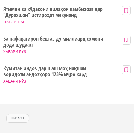
Ятимон ва кӯдакони оилаҳои камбизоат дар
“Дурахшон” истироҳат мекунанд
НАСЛИ НАВ
Ба нафақагирон беш аз ду миллиард сомонӣ
дода шудааст
ХАБАРИ РӮЗ
Кумитаи андоз дар шаш моҳ нақшаи
воридоти андозҳоро 123% иҷро кард
ХАБАРИ РӮЗ
ОИЛА.ТЧ