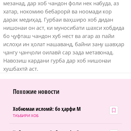
мезанад, дар хоб чандон фоли нек набуда, аз
хатар, нокомию бебарорӣ ва ноомади кор
дарак медиҳад. Гурбаи ваҳширо хоб дидан
нишонаи он аст, ки муносибати шахси хобдида
бо ҷуфташ чандон хуб нест ва агар аз пайи
ислоҳи ин ҳолат нашаванд, байни зану шавҳар
ҷангу ҷанҷоли оилавӣ сар зада метавонад.
Навозиш кардани гурба дар хоб нишонаи
хушбахтӣ аст.
Похожие новости
Хобномаи исломӣ: бо ҳарфи М
ТАЪБИРИ ХОБ