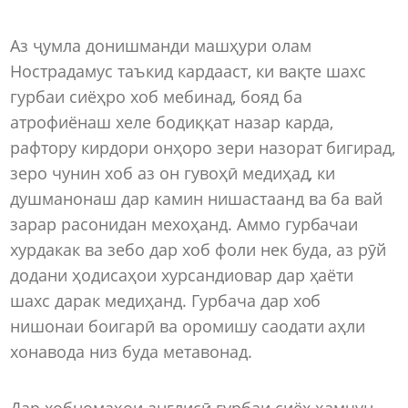
Аз ҷумла донишманди машҳури олам
Нострадамус таъкид кардааст, ки вақте шахс
гурбаи сиёҳро хоб мебинад, бояд ба
атрофиёнаш хеле бодиққат назар карда,
рафтору кирдори онҳоро зери назорат бигирад,
зеро чунин хоб аз он гувоҳӣ медиҳад, ки
душманонаш дар камин нишастаанд ва ба вай
зарар расонидан мехоҳанд. Аммо гурбачаи
хурдакак ва зебо дар хоб фоли нек буда, аз рӯй
додани ҳодисаҳои хурсандиовар дар ҳаёти
шахс дарак медиҳанд. Гурбача дар хоб
нишонаи боигарӣ ва оромишу саодати аҳли
хонавода низ буда метавонад.
Дар хобномаҳои англисӣ гурбаи сиёҳ ҳамчун