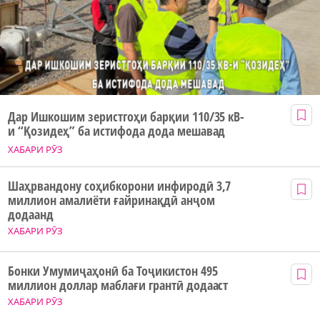
Дар Ишкошим зеристгоҳи барқии 110/35 кВ-
и “Қозидеҳ” ба истифода дода мешавад
ХАБАРИ РӮЗ
Шаҳрвандону соҳибкорони инфиродӣ 3,7
миллион амалиёти ғайринақдӣ анҷом
додаанд
ХАБАРИ РӮЗ
Бонки Умумиҷаҳонӣ ба Тоҷикистон 495
миллион доллар маблағи грантӣ додааст
ХАБАРИ РӮЗ