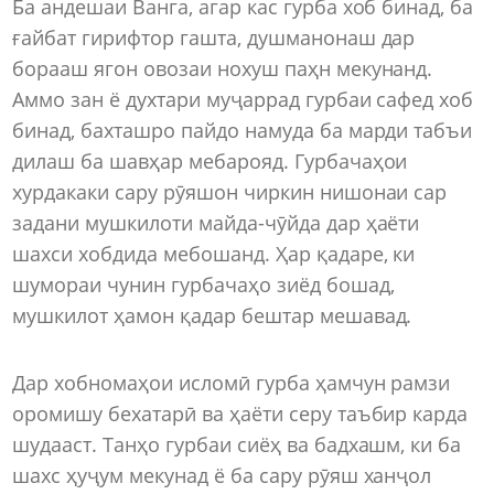
Ба андешаи Ванга, агар кас гурба хоб бинад, ба
ғайбат гирифтор гашта, душманонаш дар
борааш ягон овозаи нохуш паҳн мекунанд.
Аммо зан ё духтари муҷаррад гурбаи сафед хоб
бинад, бахташро пайдо намуда ба марди табъи
дилаш ба шавҳар мебарояд. Гурбачаҳои
хурдакаки сару рӯяшон чиркин нишонаи сар
задани мушкилоти майда-чӯйда дар ҳаёти
шахси хобдида мебошанд. Ҳар қадаре, ки
шумораи чунин гурбачаҳо зиёд бошад,
мушкилот ҳамон қадар бештар мешавад.
Дар хобномаҳои исломӣ гурба ҳамчун рамзи
оромишу бехатарӣ ва ҳаёти серу таъбир карда
шудааст. Танҳо гурбаи сиёҳ ва бадхашм, ки ба
шахс ҳуҷум мекунад ё ба сару рӯяш ханҷол