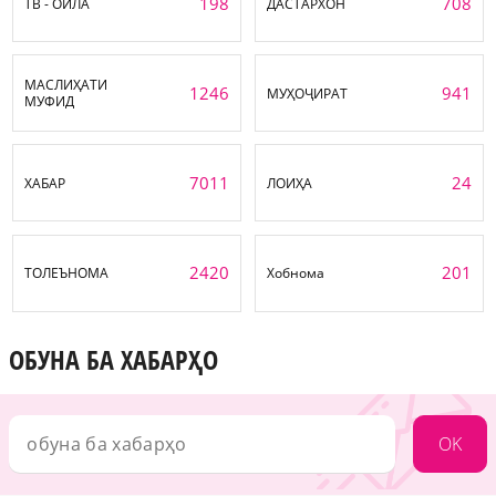
198
708
ТВ - ОИЛА
ДАСТАРХОН
МАСЛИҲАТИ
1246
941
МУҲОҶИРАТ
МУФИД
7011
24
ХАБАР
ЛОИҲА
2420
201
ТОЛЕЪНОМА
Хобнома
ОБУНА БА ХАБАРҲО
OK