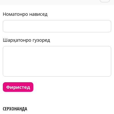
номатонро нависед
шарҳатонро гузоред
фиристед
СЕРХОНАНДА