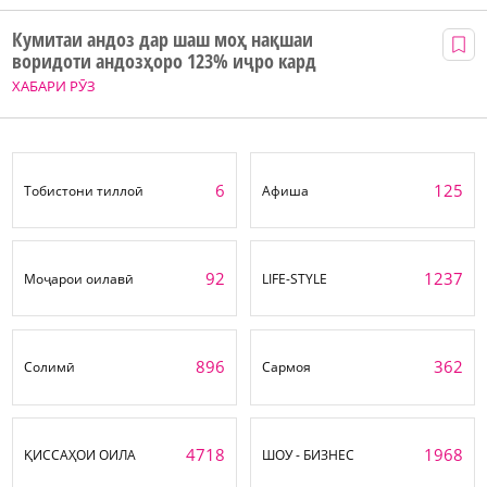
Кумитаи андоз дар шаш моҳ нақшаи
воридоти андозҳоро 123% иҷро кард
ХАБАРИ РӮЗ
6
125
Тобистони тиллоӣ
Афиша
92
1237
Моҷарои оилавӣ
LIFE-STYLE
896
362
Солимӣ
Сармоя
4718
1968
ҚИССАҲОИ ОИЛА
ШОУ - БИЗНЕС