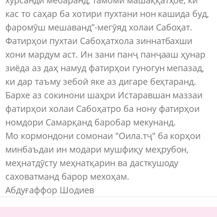
кас то саҳар ба хотири пухтани нон кашида буд,
фаромӯш мешаванд”-мегӯяд холаи Сабоҳат.
Фатирҳои пухтаи Сабоҳатхола зиннатбахши
хони мардум аст. Ин зани панҷ панҷааш ҳунар
зиёда аз даҳ намуд фатирҳои гуногун мепазад,
ки дар таъму зебоӣ яке аз дигаре беҳтаранд.
Бархе аз сокинони шаҳри Истаравшан маззаи
фатирҳои холаи Сабоҳатро ба нону фатирҳои
номдори Самарқанд баробар мекунанд.
Мо кормондони сомонаи "Оила.тҷ" ба корҳои
минбаъдаи ин модари мушфиқу меҳрубон,
меҳнатдӯсту меҳнатқарин ва дасткушоду
саховатманд барор мехоҳам.
Абдуғаффор Шодиев