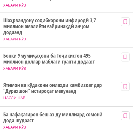
ХАБАРИ РӮЗ
Шаҳрвандону соҳибкорони инфиродӣ 3,7
миллион амалиёти ғайринақдӣ анҷом
додаанд
ХАБАРИ РӮЗ
Бонки Умумиҷаҳонӣ ба Тоҷикистон 495
миллион доллар маблағи грантӣ додааст
ХАБАРИ РӮЗ
Ятимон ва кӯдакони оилаҳои камбизоат дар
“Дурахшон” истироҳат мекунанд
НАСЛИ НАВ
Ба нафақагирон беш аз ду миллиард сомонӣ
дода шудааст
ХАБАРИ РӮЗ