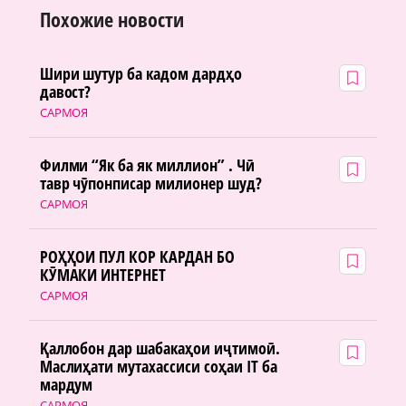
Похожие новости
Шири шутур ба кадом дардҳо
давост?
САРМОЯ
Филми “Як ба як миллион” . Чӣ
тавр чӯпонписар милионер шуд?
САРМОЯ
РОҲҲОИ ПУЛ КОР КАРДАН БО
КӮМАКИ ИНТЕРНЕТ
САРМОЯ
Қаллобон дар шабакаҳои иҷтимоӣ.
Маслиҳати мутахассиси соҳаи IT ба
мардум
САРМОЯ