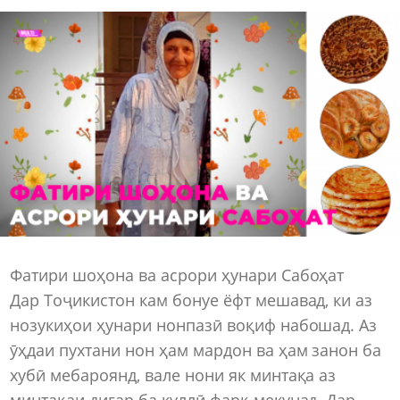
Фатири шоҳона ва асрори ҳунари Сабоҳат
Дар Тоҷикистон кам бонуе ёфт мешавад, ки аз
нозукиҳои ҳунари нонпазӣ воқиф набошад. Аз
ӯҳдаи пухтани нон ҳам мардон ва ҳам занон ба
хубӣ мебароянд, вале нони як минтақа аз
минтақаи дигар ба куллӣ фарқ мекунад. Дар