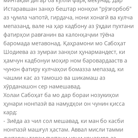
Истаравшан занҳо бештар нонҳои "рӯзғорбоб"
аз ҷумла чапотӣ, гирдача, нони хонагӣ ва кулча
мепазанд, вале на ҳар кадбону аз ӯҳдаи пухтани
фатирҳои равғанин ва калонҳаҷми тӯёна
баромада метавонад. Қаҳрамони мо Сабоҳат
Шодиева аз зумраи занҳои ҳунармандест, ки
ҳамчун кадбонуи моҳир ном баровардааств а
чунон фатиру кулчаҳои бомазза мепазад, ки
чашми кас аз тамошо ва шикамаш аз
хӯрданашон сер намешавад.
Холаи Сабоҳат ба мо дар бораи нозукиҳои
ҳунари нонпазӣ ва намудҳои он чунин қисса
кард:
- Зиёда аз чил сол мешавад, ки ман бо касби
нонпазӣ машғул ҳастам. Аввал мисли тамми
духтарон тарзи пухтани нони хонагиро аз