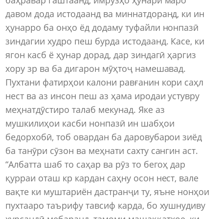
давом дода истодаанд ва миннатдоранд, ки ин
ҳунарро ба онҳо ёд додаму туфайли нонпазӣ
зиндагии худро пеш бурда истодаанд. Касе, ки
ягон касб ё ҳунар дорад, дар зиндагӣ ҳаргиз
хору зр ва ба дигарон мӯҳтоҷ намешавад.
Пухтани фатирҳои калони равғанин кори саҳл
нест ва аз инсон пеш аз ҳама иродаи устувру
меҳнатдӯстиро талаб мекунад. Яке аз
мушкилиҳои касби нонпазӣ ин шабҳои
бедорхобӣ, тоб овардан ба даровубарои зиёд
ба танӯри сӯзон ва меҳнати сахту сангин аст.
“Албатта шаб то саҳар ва рӯз то бегоҳ дар
қурраи оташ кр кардан саҳну осон нест, вале
вақте ки муштариён дастранҷи ту, яъне нонҳои
пухтааро таърифу тавсиф карда, бо хушнудиву
хурсандӣ мебаранд, тамоми машаққатҳое, ки