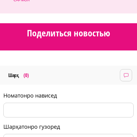
Поделиться новостью
Шарҳ
(0)
номатонро нависед
шарҳатонро гузоред