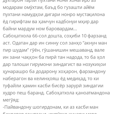
модарам омӯхтам, баъд бо гузашти айём
пухтани намудҳои дигари нонро мустақилона
ёд гирифтам ва ҳамчун кадбонуи мҳир дар
байни мардум ном баровардам...
Сабоҳатхола 66-сол дошта, соҳиби 10 фарзанд
аст. Одатан дар ин синну сол занҳо “акнун ман
пир шудам” гӯён, гӯшанишин мешаванд, вале
ин зани чаққон ба пирӣ тан надода, то ба ҳол
дар талоши гирумони зиндагист ва нозукиҳои
ҳунарашро ба додарону хоҳарон, фарзандону
наберагон ва келинҳояш ёд медиҳад, то ки
туфайли ҳамин касби бисёр зарурӣ зиндагии
худро пеш баранд. Сабоҳатхола қаноатмандона
мегӯяд:
-Пайвандону шогирдонам, ки аз касби ман
баҳравар гаштаанд, имрӯзҳо ҳунари маро