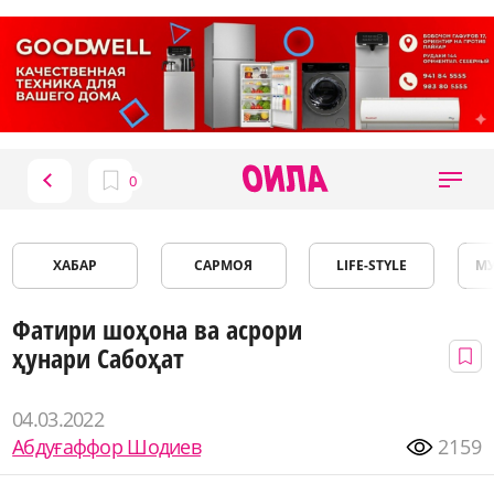
ХАБАР
САРМОЯ
LIFE-STYLE
М
Фатири шоҳона ва асрори
ҳунари Сабоҳат
04.03.2022
Абдуғаффор Шодиев
2159