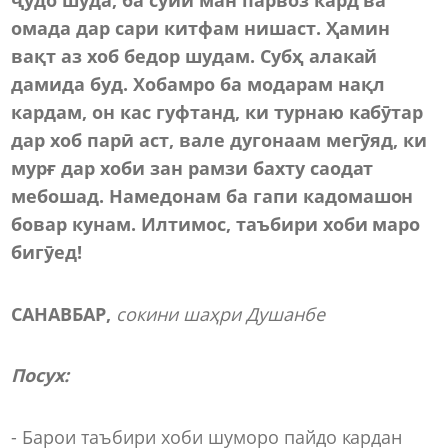
омада дар сари китфам нишаст. Ҳамин
вақт аз хоб бедор шудам. Субҳ алакай
дамида буд. Хобамро ба модарам нақл
ка
р
дам, он кас гуфтанд, ки турнаю кабӯтар
дар хоб парӣ аст, вале дугонаам мегӯяд, ки
мурғ дар хоби зан рамзи бахту саодат
мебошад. Намедонам ба гапи кадомашон
бовар кунам. Илтимос, таъбири хоби маро
бигӯед!
САНАВБАР,
сокини шаҳри Душанбе
П
осух
:
- Барои таъбири хоби шуморо пайдо кардан