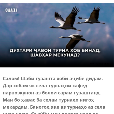
Салом! Шаби гузашта хоби аҷибе дидам.
Дар хобам як села турнаҳои сафед
парвозкунон аз болои сарам гузаштанд.
Ман бо ҳавас ба селаи турнаҳо нигоҳ
мекардам. Баногоҳ яке аз турнаҳо аз села
ҷудо шуда
,
ба сӯйи ман парвоз кард ва