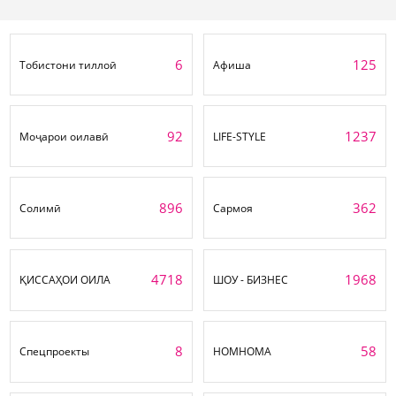
6
125
Тобистони тиллоӣ
Афиша
92
1237
Моҷарои оилавӣ
LIFE-STYLE
896
362
Солимӣ
Сармоя
4718
1968
ҚИССАҲОИ ОИЛА
ШОУ - БИЗНЕС
8
58
Спецпроекты
НОМНОМА