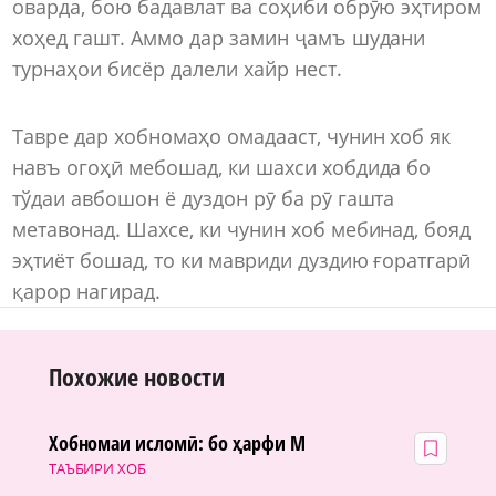
оварда, бою бадавлат ва соҳиби обрӯю эҳтиром
хоҳед гашт. Аммо дар замин ҷамъ шудани
турнаҳои бисёр далели хайр нест.
Тавре дар хобномаҳо омадааст, чунин хоб як
навъ огоҳӣ мебошад, ки шахси хобдида бо
тўдаи авбошон ё дуздон рӯ ба рӯ гашта
метавонад. Шахсе, ки чунин хоб мебинад, бояд
эҳтиёт бошад, то ки мавриди дуздию ғоратгарӣ
қарор нагирад.
Похожие новости
Хобномаи исломӣ: бо ҳарфи М
ТАЪБИРИ ХОБ