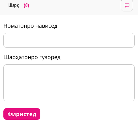
Шарҳ
(0)
номатонро нависед
шарҳатонро гузоред
фиристед