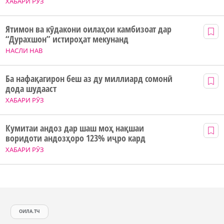
ХАБАРИ РӮЗ
Ятимон ва кӯдакони оилаҳои камбизоат дар
“Дурахшон” истироҳат мекунанд
НАСЛИ НАВ
Ба нафақагирон беш аз ду миллиард сомонӣ
дода шудааст
ХАБАРИ РӮЗ
Кумитаи андоз дар шаш моҳ нақшаи
воридоти андозҳоро 123% иҷро кард
ХАБАРИ РӮЗ
ОИЛА.ТЧ