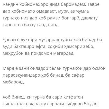
чандин хобномаҳоро дида баромадем. Тавре
дар хобномаҳо омадааст, мурғ, аз ҷумла
турнаҳо низ дар хоб рамзи боигарӣ, давлату
сарват ва бахту саодатанд.
Ҷавон ё духтари муҷаррад турна хоб бинад, ба
зудӣ бахташро ёфта, соҳиби ҳамсари зебо,
меҳрубон ва покдомон мегардад.
Мард ё зани оиладор селаи турнаҳои дар осмон
парвозкунандаро хоб бинад, ба сафар
мебарояд.
Хоб бинед, ки турна ба сари китфатон
нишастааст, давлату сарвати зиёдеро ба даст