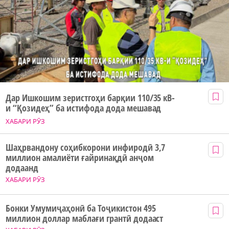
Дар Ишкошим зеристгоҳи барқии 110/35 кВ-
и “Қозидеҳ” ба истифода дода мешавад
ХАБАРИ РӮЗ
Шаҳрвандону соҳибкорони инфиродӣ 3,7
миллион амалиёти ғайринақдӣ анҷом
додаанд
ХАБАРИ РӮЗ
Бонки Умумиҷаҳонӣ ба Тоҷикистон 495
миллион доллар маблағи грантӣ додааст