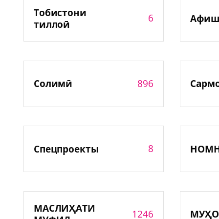
Тобистони
6
Афиш
тиллоӣ
896
Солимӣ
Сарм
8
Спецпроекты
НОМ
МАСЛИҲАТИ
1246
МУҲО