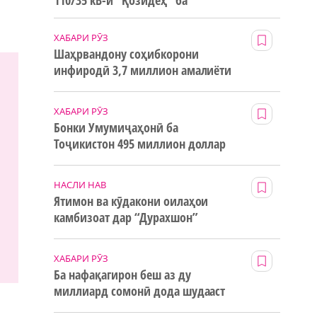
110/35 кВ-и “Қозидеҳ” ба
истифода дода мешавад
ХАБАРИ РӮЗ
Шаҳрвандону соҳибкорони
инфиродӣ 3,7 миллион амалиёти
ғайринақдӣ анҷом додаанд
ХАБАРИ РӮЗ
Бонки Умумиҷаҳонӣ ба
Тоҷикистон 495 миллион доллар
маблағи грантӣ додааст
НАСЛИ НАВ
Ятимон ва кӯдакони оилаҳои
камбизоат дар “Дурахшон”
истироҳат мекунанд
ХАБАРИ РӮЗ
Ба нафақагирон беш аз ду
миллиард сомонӣ дода шудааст