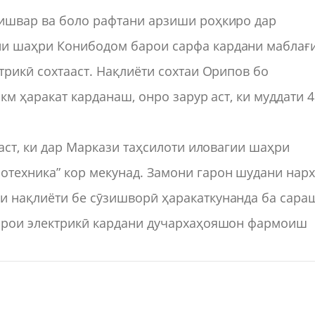
кишвар ва боло рафтани арзиши роҳкиро дар
ни шаҳри Конибодом барои сарфа кардани маблағ
трикӣ сохтааст. Нақлиёти сохтаи Орипов бо
км ҳаракат карданаш, онро зарур аст, ки муддати 4
 аст, ки дар Маркази таҳсилоти иловагии шаҳри
отехника” кор мекунад. Замони гарон шудани нар
и нақлиёти бе сӯзишворӣ ҳаракаткунанда ба сара
барои электрикӣ кардани дучархаҳояшон фармоиш