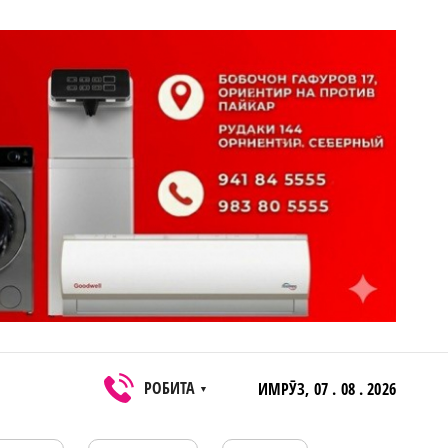
РОБИТА
ИМРӮЗ,
07 . 08 . 2026
▼