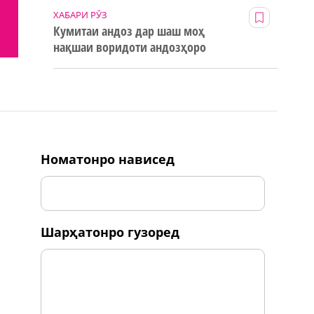
ХАБАРИ РӮЗ
Кумитаи андоз дар шаш моҳ
нақшаи воридоти андозҳоро
123% иҷро кард
номатонро нависед
шарҳатонро гузоред