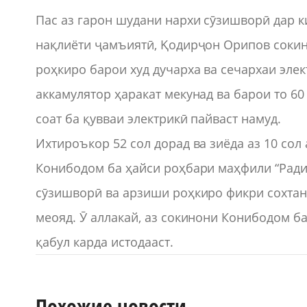
Пас аз гарон шудани нархи сӯзишворӣ дар 
нақлиёти ҷамъиятӣ, Қодирҷон Орипов соки
роҳкиро барои худ дучарха ва сечархаи элек
аккамулятор ҳаракат мекунад ва барои то 60 
соат ба қувваи электрикӣ пайваст намуд.
Ихтироъкор 52 сол дорад ва зиёда аз 10 сол
Конибодом ба ҳайси роҳбари маҳфили “Ради
сӯзишворӣ ва арзиши роҳкиро фикри сохтан
меояд. Ӯ аллакай, аз сокинони Конибодом 
қабул карда истодааст.
Похожие новости