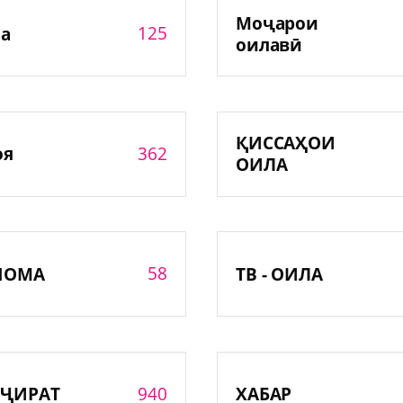
Моҷарои
125
а
оилавӣ
ҚИССАҲОИ
362
оя
ОИЛА
58
НОМА
ТВ - ОИЛА
940
ҶИРАТ
ХАБАР