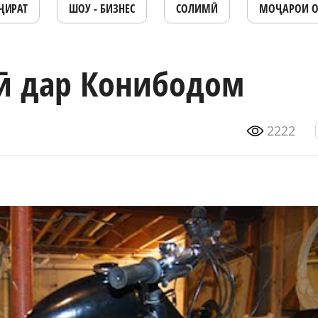
ҶИРАТ
ШОУ - БИЗНЕС
СОЛИМӢ
МОҶАРОИ 
ӣ дар Конибодом
2222