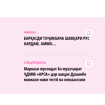
АФИША
БАРҚАСДИ ТОҶИКБАЧА ШАВҲАРИ РУС
КАРДАМ, АММО...
СПЕЦПРОЕКТЫ
Маркази мусоидат ба муҳоҷират
ҶДММ «АРСА» дар шаҳри Душанбе
маркази нави тестӣ ва омодасозии
муҳоҷиронро ифтитоҳ намуд.