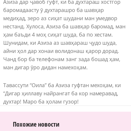
Азиза дар ҷавоб гуфт, ки ба духтараш хостгор
баромадаасту ӯ духтарашро ба шавҳар
медиҳад, зеро аз сиҳат шудани ман умедвор
нестанд. Хулоса, Азиза ба шавҳар баромад, ман
ҳам баъди 4 моҳ сиҳат шуда, ба по хестам.
Шунидам, ки Азиза аз шавҳараш ҷудо шуда,
айни ҳол дар хонаи волидонаш қарор дорад.
Чанд бор ба телефонам занг зада бошад ҳам,
ман дигар ӯро дидан намехоҳам.
Тавассути “Оила” ба Азиза гуфтан мехоҳам, ки
“Дигар ҳиллаву найрангат ба кор намеравад,
духтар! Маро ба ҳолам гузор!
Похожие новости