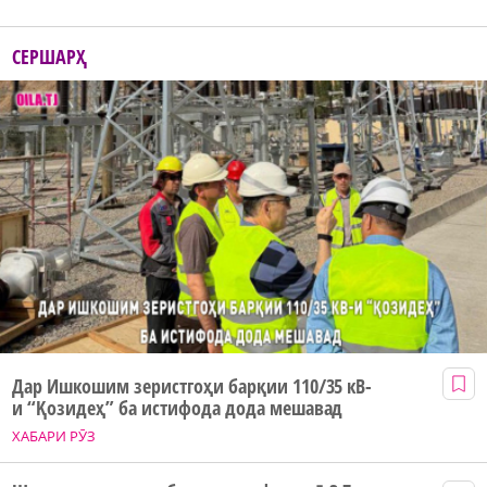
СЕРШАРҲ
Дар Ишкошим зеристгоҳи барқии 110/35 кВ-
и “Қозидеҳ” ба истифода дода мешавад
ХАБАРИ РӮЗ