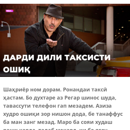
Шаҳриёр ном дорам. Ронандаи таксӣ
ҳастам. Бо духтаре аз Регар шинос шуда,
тавассути телефон гап мезадем. Азиза
худро ошиқи зор нишон дода, бе танаффус
ба ман занг мезад. Маро ба сояи худаш
рашк карда, талаб мекард, ки бо ягон