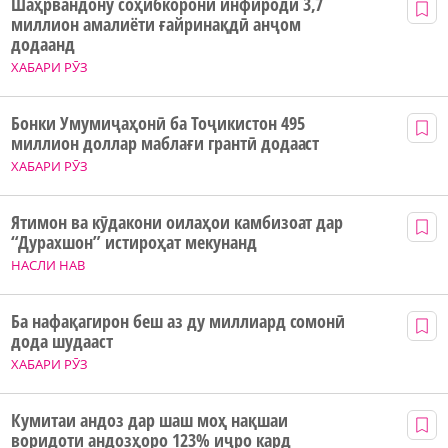
Шаҳрвандону соҳибкорони инфиродӣ 3,7
миллион амалиёти ғайринақдӣ анҷом
додаанд
ХАБАРИ РӮЗ
Бонки Умумиҷаҳонӣ ба Тоҷикистон 495
миллион доллар маблағи грантӣ додааст
ХАБАРИ РӮЗ
Ятимон ва кӯдакони оилаҳои камбизоат дар
“Дурахшон” истироҳат мекунанд
НАСЛИ НАВ
Ба нафақагирон беш аз ду миллиард сомонӣ
дода шудааст
ХАБАРИ РӮЗ
Кумитаи андоз дар шаш моҳ нақшаи
воридоти андозҳоро 123% иҷро кард