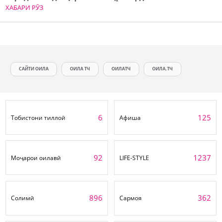
ХАБАРИ РӮЗ
САЙТИ ОИЛА
ОИЛА ТЧ
ОИЛАТЧ
ОИЛА.ТЧ
6
125
Тобистони тиллоӣ
Афиша
92
1237
Моҷарои оилавӣ
LIFE-STYLE
896
362
Солимӣ
Сармоя