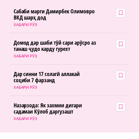
Сабаби марги Дамирбек Олимовро
ВКД шарҳ дод
ХАБАРИ РӮЗ
Домод дар шаби тӯй сари арӯсро аз
танаш ҷудо карду гурехт
ХАБАРИ РӮЗ
Дар синни 17 солагӣ аллакай
соҳиби 7 фарзанд
ХАБАРИ РӮЗ
Назарзода: Як захмии дигари
садамаи Кӯлоб даргузашт
ХАБАРИ РӮЗ