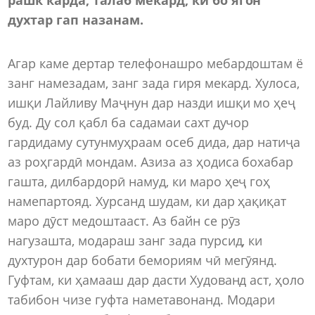
духтар гап назанам.
Агар каме дертар телефонашро мебардоштам ё
занг намезадам, занг зада гиря мекард. Хулоса,
ишқи Лайливу Маҷнун дар назди ишқи мо ҳеҷ
буд. Ду сол қабл ба садамаи сахт дучор
гардидаму сутунмуҳраам осеб дида, дар натиҷа
аз роҳгардӣ мондам. Азиза аз ҳодиса бохабар
гашта, дилбардорӣ намуд, ки маро ҳеҷ гоҳ
намепартояд. Хурсанд шудам, ки дар ҳақиқат
маро дӯст медоштааст. Аз байн се рӯз
нагузашта, модараш занг зада пурсид, ки
духтурон дар бобати бемориям чӣ мегӯянд.
Гуфтам, ки ҳамааш дар дасти Худованд аст, ҳоло
табибон чизе гуфта наметавонанд. Модари