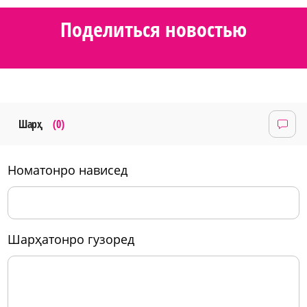
Поделиться новостью
Шарҳ
(0)
номатонро нависед
шарҳатонро гузоред