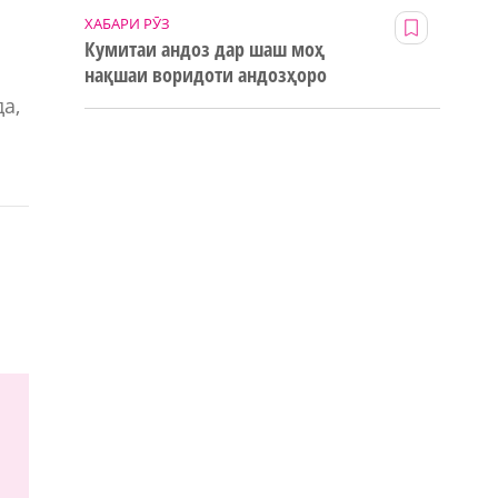
ХАБАРИ РӮЗ
Кумитаи андоз дар шаш моҳ
нақшаи воридоти андозҳоро
123% иҷро кард
а,