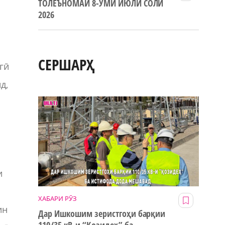
ТОЛЕЪНОМАИ 8-УМИ ИЮЛИ СОЛИ
2026
СЕРШАРҲ
гӣ
д,
и
ХАБАРИ РӮЗ
ин
Дар Ишкошим зеристгоҳи барқии