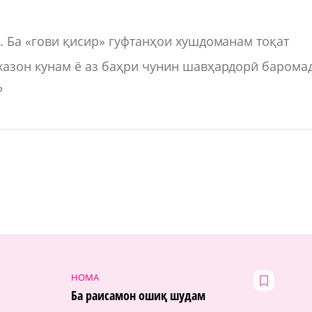
. Ба «гови қисир» гуфтанҳои хушдоманам тоқат
хазон кунам ё аз баҳри чунин шавҳардорӣ баромад
?
НОМА
Ба раисамон ошиқ шудам