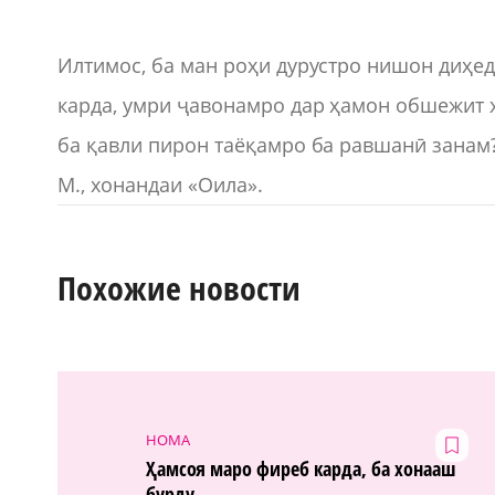
Илтимос, ба ман роҳи дурустро нишон диҳед
карда, умри ҷавонамро дар ҳамон обшежит 
ба қавли пирон таёқамро ба равшанӣ занам
М., хонандаи «Оила».
Похожие новости
НОМА
Ҳамсоя маро фиреб карда, ба хонааш
бурду...