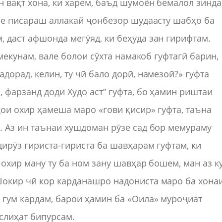
 вақт хона, ки харем, баъд шумоён бемалол зинда
але писараш аллакай ҷонбезор шудаасту шабҳо ба
 даст афшонда мегӯяд, ки беҳуда зан гирифтам.
 мекунам, вале болои сӯхта намакоб гуфтагӣ барин,
дорад, келин, ту чӣ бало дорӣ, намезоӣ?» гуфта
 фарзанд доди Худо аст” гуфта, бо ҳамин риштаи
ҳои охир ҳамеша маро «гови қисир» гуфта, таъна
. Аз ин таънаи хушдоман рӯзе сад бор мемураму
дирӯз гириста-гириста ба шавҳарам гуфтам, ки
 охир ману ту ба ном зану шавҳар бошем, ман аз к
Шокир чӣ кор карданашро надониста маро ба хона
 гум кардам, барои ҳамин ба «Оила» муроҷиат
слиҳат бипурсам.