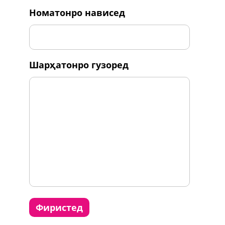
номатонро нависед
шарҳатонро гузоред
фиристед