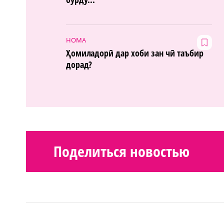
НОМА
Ҳомиладорӣ дар хоби зан чӣ таъбир
дорад?
Поделиться новостью