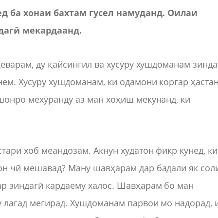
ед ба хонаи бахтам гусел намуданд. Оилаи
дагӣ мекардаанд.
ҳеварам, ду қайсингил ва хусуру хушдоманам зинда
нем. Хусуру хушдоманам, ки одамони коргар ҳастан
шонро мехӯранду аз ман хоҳиш мекунанд, ки
тари хоб меандозам. Акнун худатон фикр кунед, ки
он чӣ мешавад? Ману шавҳарам дар бадали як сол
ар зиндагӣ кардаему халос. Шавҳарам бо ман
у лагад мегирад. Хушдоманам парвои мо надорад, 