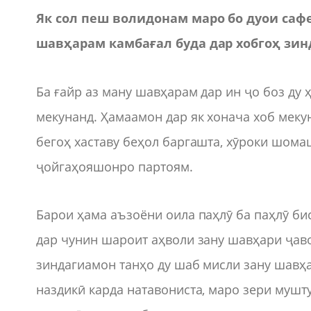
Як сол пеш волидонам маро бо дуои саф
шавҳарам камбағал буда дар хобгоҳ зин
Ба ғайр аз ману шавҳарам дар ин ҷо боз ду 
мекунанд. Ҳамаамон дар як хонача хоб меку
бегоҳ хаставу беҳол баргашта, хӯроки шома
ҷойгаҳояшонро партоям.
Барои ҳама аъзоёни оила паҳлӯ ба паҳлӯ бис
дар чунин шароит аҳволи зану шавҳари ҷав
зиндагиамон танҳо ду шаб мисли зану шавҳ
наздикӣ карда натавониста, маро зери мушт