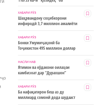
110/35 кВ-и “Қозидеҳ” ба
гӣ
истифода дода мешавад
ХАБАРИ РӮЗ
Шаҳрвандону соҳибкорони
инфиродӣ 3,7 миллион амалиёти
ғайринақдӣ анҷом додаанд
ХАБАРИ РӮЗ
Бонки Умумиҷаҳонӣ ба
Тоҷикистон 495 миллион доллар
маблағи грантӣ додааст
НАСЛИ НАВ
Ятимон ва кӯдакони оилаҳои
камбизоат дар “Дурахшон”
уҷо
истироҳат мекунанд
и
ХАБАРИ РӮЗ
Ба нафақагирон беш аз ду
миллиард сомонӣ дода шудааст