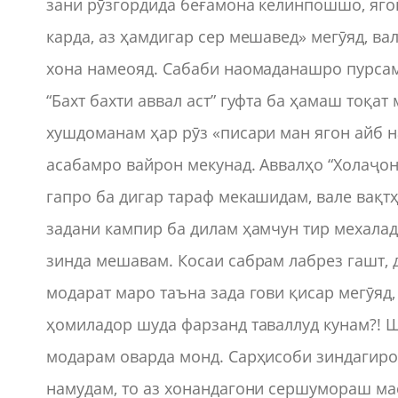
зани рӯзгордида беғамона келинпошшо, ягон
карда, аз ҳамдигар сер мешавед» мегӯяд, в
хона намеояд. Сабаби наомаданашро пурсам,
“Бахт бахти аввал аст” гуфта ба ҳамаш тоқат
хушдоманам ҳар рӯз «писари ман ягон айб на
асабамро вайрон мекунад. Аввалҳо “Холаҷон,
гапро ба дигар тараф мекашидам, вале вақт
задани кампир ба дилам ҳамчун тир мехалад
зинда мешавам. Косаи сабрам лабрез гашт, 
модарат маро таъна зада гови қисар мегӯяд,
ҳомиладор шуда фарзанд таваллуд кунам?! 
модарам оварда монд. Сарҳисоби зиндагиро
намудам, то аз хонандагони сершумораш ма