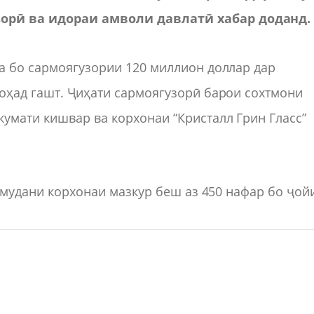
орӣ ва идораи амволи давлатӣ хабар доданд.
а бо сармоягузории 120 миллион доллар дар
оҳад гашт. Ҷиҳати сармоягузорӣ барои сохтмони
умати кишвар ва корхонаи “Кристалл Грин Гласс”
намудани корхонаи мазкур беш аз 450 нафар бо ҷой