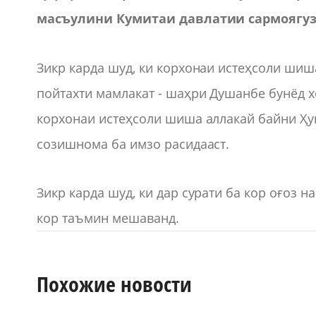
масъулини Кумитаи давлатии сармоягуз
Зикр карда шуд, ки корхонаи истеҳсоли шиш
пойтахти мамлакат - шаҳри Душанбе бунёд х
корхонаи истеҳсоли шиша аллакай байни Ҳук
созишнома ба имзо расидааст.
Зикр карда шуд, ки дар сурати ба кор оғоз 
кор таъмин мешаванд.
Похожие новости