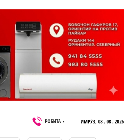
РОБИТА
ИМРӮЗ,
08 . 08 . 2026
▼