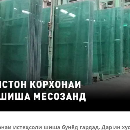
онаи истеҳсоли шиша бунёд гардад. Дар ин хус