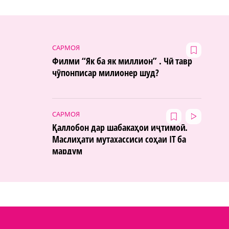
САРМОЯ
Филми “Як ба як миллион” . Чӣ тавр
чӯпонписар милионер шуд?
САРМОЯ
Қаллобон дар шабакаҳои иҷтимоӣ.
Маслиҳати мутахассиси соҳаи IT ба
мардум