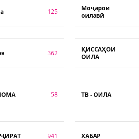
Моҷарои
125
а
оилавӣ
ҚИССАҲОИ
362
оя
ОИЛА
58
НОМА
ТВ - ОИЛА
941
ҶИРАТ
ХАБАР