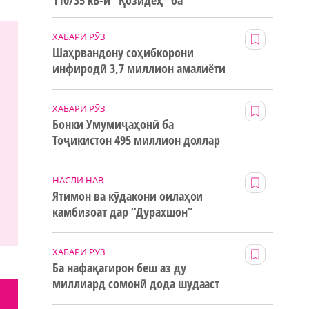
110/35 кВ-и “Қозидеҳ” ба
истифода дода мешавад
ХАБАРИ РӮЗ
Шаҳрвандону соҳибкорони
инфиродӣ 3,7 миллион амалиёти
ғайринақдӣ анҷом додаанд
ХАБАРИ РӮЗ
Бонки Умумиҷаҳонӣ ба
Тоҷикистон 495 миллион доллар
маблағи грантӣ додааст
НАСЛИ НАВ
Ятимон ва кӯдакони оилаҳои
камбизоат дар “Дурахшон”
истироҳат мекунанд
ХАБАРИ РӮЗ
Ба нафақагирон беш аз ду
миллиард сомонӣ дода шудааст