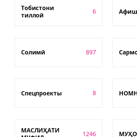
Тобистони
6
Афиш
тиллоӣ
897
Солимӣ
Сарм
8
Спецпроекты
НОМ
МАСЛИҲАТИ
1246
МУҲО