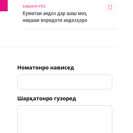
ХАБАРИ РӮЗ
Кумитаи андоз дар шаш моҳ
нақшаи воридоти андозҳоро
123% иҷро кард
номатонро нависед
шарҳатонро гузоред