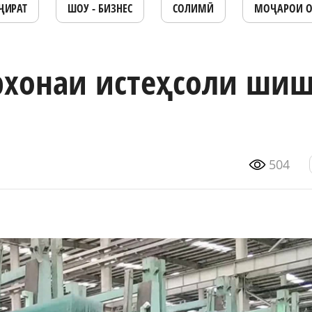
ҶИРАТ
ШОУ - БИЗНЕС
СОЛИМӢ
МОҶАРОИ 
рхонаи истеҳсоли ши
504