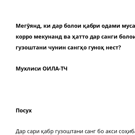
Мегӯянд, ки дар болои қабри одами муса
корро мекунанд ва ҳатто дар санги боло
гузоштани чунин сангҳо гуноҳ нест?
Мухлиси ОИЛА-ТЧ
Посух
Дар сари қабр гузоштани санг бо акси соҳи