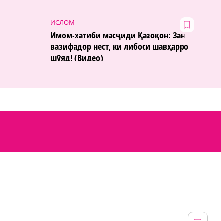
ИСЛОМ
Имом-хатиби масҷиди Қазоқон: Зан
вазифадор нест, ки либоси шавҳарро
шӯяд! (Видео)