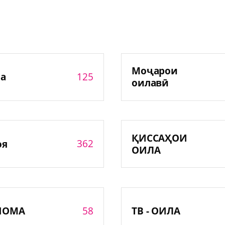
Моҷарои
125
а
оилавӣ
ҚИССАҲОИ
362
оя
ОИЛА
58
НОМА
ТВ - ОИЛА