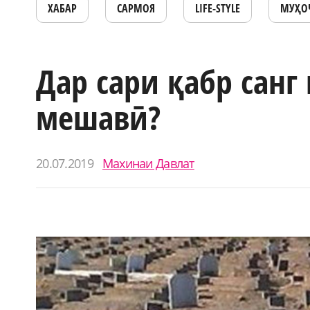
ХАБАР
САРМОЯ
LIFE-STYLE
МУҲО
Дар сари қабр санг
мешавӣ?
20.07.2019
Махинаи Давлат