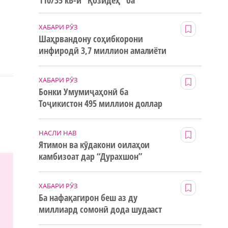
110/35 кВ-и “Қозидеҳ” ба
истифода дода мешавад
ХАБАРИ РӮЗ
Шаҳрвандону соҳибкорони
инфиродӣ 3,7 миллион амалиёти
ғайринақдӣ анҷом додаанд
ХАБАРИ РӮЗ
Бонки Умумиҷаҳонӣ ба
Тоҷикистон 495 миллион доллар
маблағи грантӣ додааст
НАСЛИ НАВ
Ятимон ва кӯдакони оилаҳои
камбизоат дар “Дурахшон”
истироҳат мекунанд
ХАБАРИ РӮЗ
Ба нафақагирон беш аз ду
миллиард сомонӣ дода шудааст