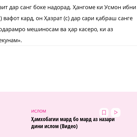
аит дар санг боке надорад. Ҳангоме ки Усмон ибни
 вафот кард, он Ҳазрат (с) дар сари қабраш санге
родарамро мешиносам ва ҳар касеро, ки аз
екунам».
ИСЛОМ
Ҳамхобагии мард бо мард аз назари
дини ислом (Видео)