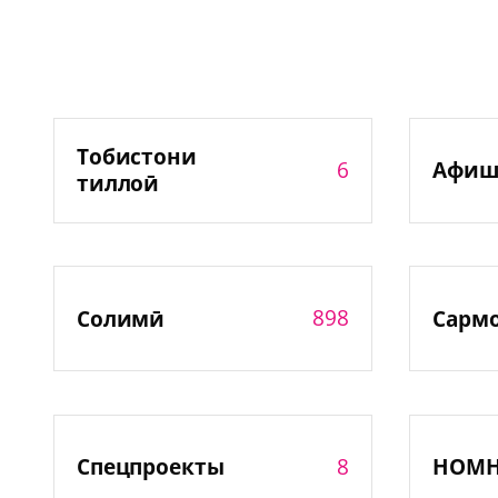
Тобистони
6
Афиш
тиллоӣ
898
Солимӣ
Сарм
8
Спецпроекты
НОМ