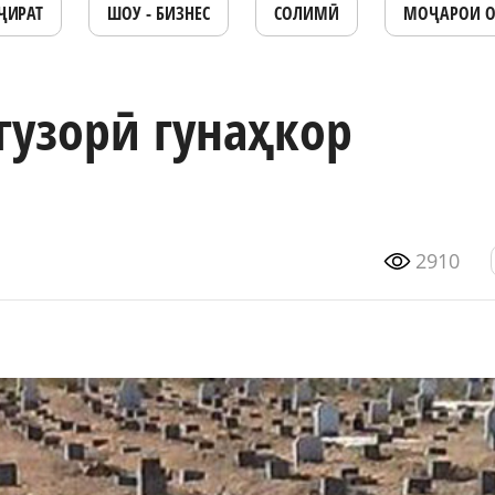
ҶИРАТ
ШОУ - БИЗНЕС
СОЛИМӢ
МОҶАРОИ 
 гузорӣ гунаҳкор
2910