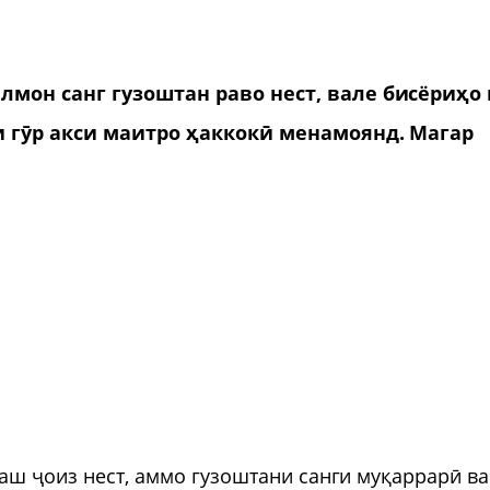
лмон санг гузоштан раво нест, вале бисёриҳо
и гӯр акси маитро ҳаккокӣ менамоянд. Магар
баш ҷоиз нест, аммо гузоштани санги муқаррарӣ ва