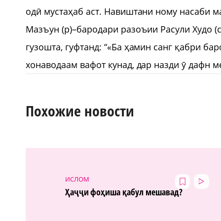
одӣ мустаҳаб аст. Навиштани ному насаби м
Мазъун (р)–бародари разоъии Расули Худо (с)
гузошта, гуфтанд: “«Ба ҳамин санг қабри ба
хонаводаам вафот кунад, дар назди ӯ дафн м
Похожие новости
ИСЛОМ
Ҳаҷҷи фоҳиша қабул мешавад?