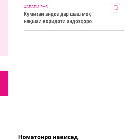
ХАБАРИ РӮЗ
Кумитаи андоз дар шаш моҳ
нақшаи воридоти андозҳоро
123% иҷро кард
номатонро нависед