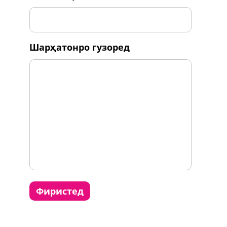
шарҳатонро гузоред
фиристед