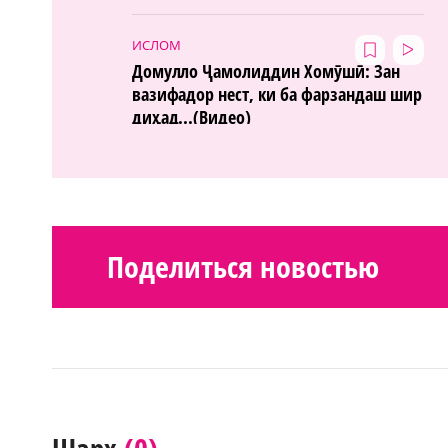
ИСЛОМ
Домулло Ҷамолиддин Хомӯшӣ: Зан
вазифадор нест, ки ба фарзандаш шир
диҳад...(Видео)
Поделиться новостью