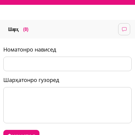
Шарҳ
(0)
номатонро нависед
шарҳатонро гузоред