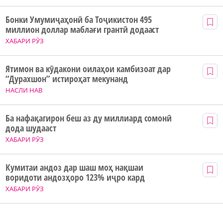
Бонки Умумиҷаҳонӣ ба Тоҷикистон 495
миллион доллар маблағи грантӣ додааст
ХАБАРИ РӮЗ
Ятимон ва кӯдакони оилаҳои камбизоат дар
“Дурахшон” истироҳат мекунанд
НАСЛИ НАВ
Ба нафақагирон беш аз ду миллиард сомонӣ
дода шудааст
ХАБАРИ РӮЗ
Кумитаи андоз дар шаш моҳ нақшаи
воридоти андозҳоро 123% иҷро кард
ХАБАРИ РӮЗ