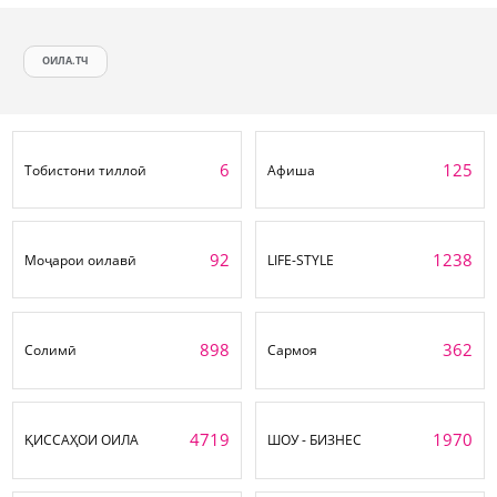
ОИЛА.ТЧ
6
125
Тобистони тиллоӣ
Афиша
92
1238
Моҷарои оилавӣ
LIFE-STYLE
898
362
Солимӣ
Сармоя
4719
1970
ҚИССАҲОИ ОИЛА
ШОУ - БИЗНЕС