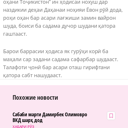
оҳани Тоҷикистон” ин ҳодисаи нохуш дар
наздикии деҳаи Даҳанаи ноҳияи Ёвон рӯй дода,
роҳи оҳан бар асари лағжиши замин вайрон
шуда, боиси ба садама дучор шудани қатора
гаштааст.
Барои баррасии ҳодиса як гурӯҳи корӣ ба
маҳали сар задани садама сафарбар шудааст.
Талафоти ҷонӣ бар асари оташ гирифтани
қатора сабт нашудааст.
Похожие новости
Сабаби марги Дамирбек Олимовро
ВКД шарҳ дод
ХАБАРИ РӮЗ