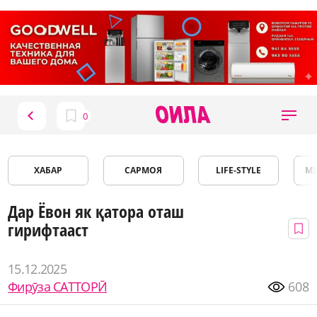
ХАБАР
САРМОЯ
LIFE-STYLE
М
Дар Ёвон як қатора оташ
гирифтааст
15.12.2025
Фирӯза САТТОРӢ
608