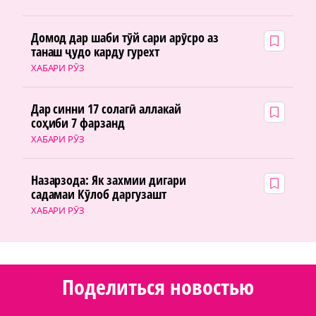
Домод дар шаби тӯй сари арӯсро аз
танаш ҷудо карду гурехт
ХАБАРИ РӮЗ
Дар синни 17 солагӣ аллакай
соҳиби 7 фарзанд
ХАБАРИ РӮЗ
Назарзода: Як захмии дигари
садамаи Кӯлоб даргузашт
ХАБАРИ РӮЗ
Поделиться новостью