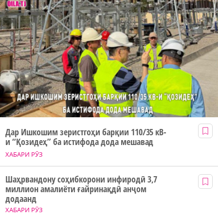
Дар Ишкошим зеристгоҳи барқии 110/35 кВ-
и “Қозидеҳ” ба истифода дода мешавад
ХАБАРИ РӮЗ
Шаҳрвандону соҳибкорони инфиродӣ 3,7
миллион амалиёти ғайринақдӣ анҷом
додаанд
ХАБАРИ РӮЗ