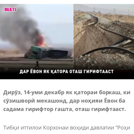
Дирӯз, 14-уми декабр як қатораи боркаш, ки
сӯзишворӣ мекашонд, дар ноҳияи Ёвон ба
садама гирифтор гашта, оташ гирифтааст.
Тибқи иттилои Корхонаи воҳиди давлатии “Роҳи