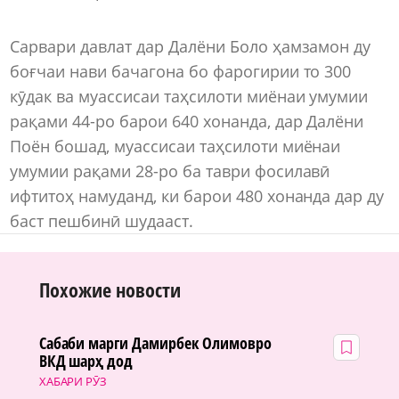
Сарвари давлат дар Далёни Боло ҳамзамон ду
боғчаи нави бачагона бо фарогирии то 300
кӯдак ва муассисаи таҳсилоти миёнаи умумии
рақами 44-ро барои 640 хонанда, дар Далёни
Поён бошад, муассисаи таҳсилоти миёнаи
умумии рақами 28-ро ба таври фосилавӣ
ифтитоҳ намуданд, ки барои 480 хонанда дар ду
баст пешбинӣ шудааст.
Похожие новости
Сабаби марги Дамирбек Олимовро
ВКД шарҳ дод
ХАБАРИ РӮЗ