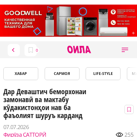
ХАБАР
САРМОЯ
LIFE-STYLE
М
Дар Деваштич беморхонаи
замонавӣ ва мактабу
кӯдакистонҳои нав ба
фаъолият шуруъ карданд
07.07.2026
Фирӯза САТТОРӢ
255