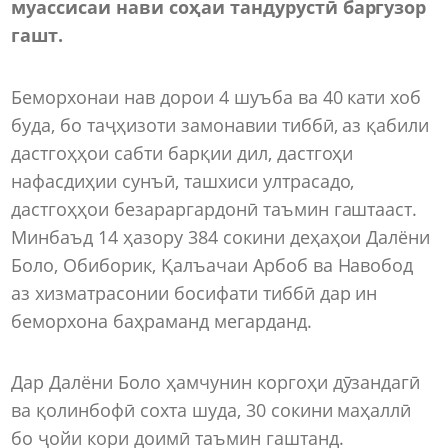
муассисаи нави соҳаи тандурустӣ баргузор
гашт.
Беморхонаи нав дорои 4 шуъба ва 40 кати хоб
буда, бо таҷҳизоти замонавии тиббӣ, аз қабили
дастгоҳҳои сабти барқии дил, дастгоҳи
нафасдиҳии сунъӣ, ташхиси ултрасадо,
дастгоҳҳои безараргардонӣ таъмин гаштааст.
Минбаъд 14 ҳазору 384 сокини деҳаҳои Далёни
Боло, Обиборик, Қалъачаи Арбоб ва Навобод
аз хизматрасонии босифати тиббӣ дар ин
беморхона баҳраманд мегарданд.
Дар Далёни Боло ҳамчунин коргоҳи дӯзандагӣ
ва қолинбофӣ сохта шуда, 30 сокини маҳаллӣ
бо ҷойи кори доимӣ таъмин гаштанд.