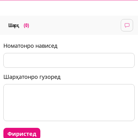
Шарҳ
(0)
номатонро нависед
шарҳатонро гузоред
фиристед