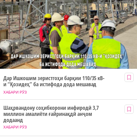
Дар Ишкошим зеристгоҳи барқии 110/35 кВ-
и “Қозидеҳ” ба истифода дода мешавад
ХАБАРИ РӮЗ
Шаҳрвандону соҳибкорони инфиродӣ 3,7
миллион амалиёти ғайринақдӣ анҷом
додаанд
ХАБАРИ РӮЗ