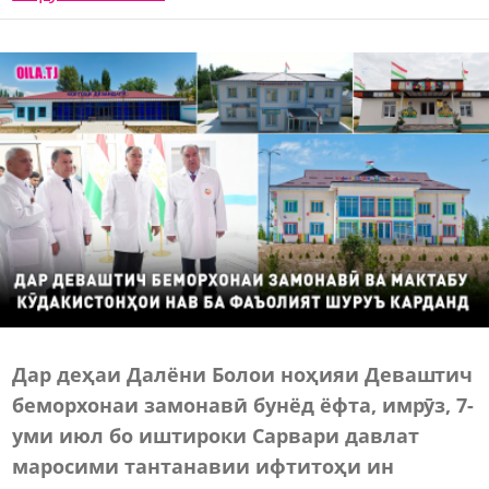
Дар деҳаи Далёни Болои ноҳияи Деваштич
беморхонаи замонавӣ бунёд ёфта, имрӯз, 7-
уми июл бо иштироки Сарвари давлат
маросими тантанавии ифтитоҳи ин