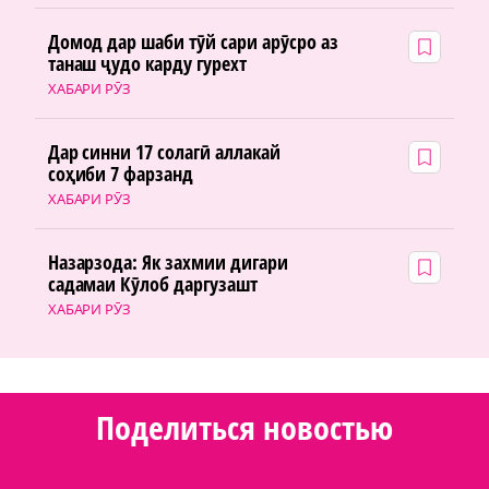
Домод дар шаби тӯй сари арӯсро аз
танаш ҷудо карду гурехт
ХАБАРИ РӮЗ
Дар синни 17 солагӣ аллакай
соҳиби 7 фарзанд
ХАБАРИ РӮЗ
Назарзода: Як захмии дигари
садамаи Кӯлоб даргузашт
ХАБАРИ РӮЗ
Поделиться новостью