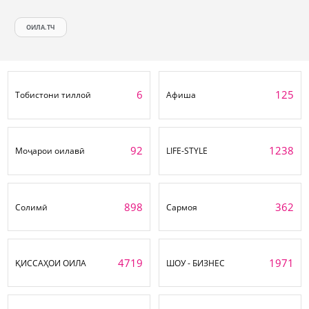
ОИЛА.ТЧ
6
125
Тобистони тиллоӣ
Афиша
92
1238
Моҷарои оилавӣ
LIFE-STYLE
898
362
Солимӣ
Сармоя
4719
1971
ҚИССАҲОИ ОИЛА
ШОУ - БИЗНЕС