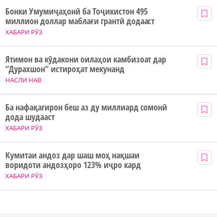
Бонки Умумиҷаҳонӣ ба Тоҷикистон 495
миллион доллар маблағи грантӣ додааст
ХАБАРИ РӮЗ
Ятимон ва кӯдакони оилаҳои камбизоат дар
“Дурахшон” истироҳат мекунанд
НАСЛИ НАВ
Ба нафақагирон беш аз ду миллиард сомонӣ
дода шудааст
ХАБАРИ РӮЗ
Кумитаи андоз дар шаш моҳ нақшаи
воридоти андозҳоро 123% иҷро кард
ХАБАРИ РӮЗ