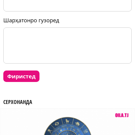
шарҳатонро гузоред
фиристед
СЕРХОНАНДА