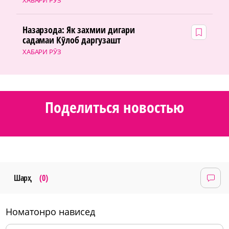
Назарзода: Як захмии дигари
садамаи Кӯлоб даргузашт
ХАБАРИ РӮЗ
Поделиться новостью
Шарҳ
(0)
номатонро нависед