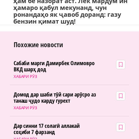
ҳам бе назорат аст. Лек мардум ин
ҳамаро қабул мекунанд, чун
ронандаҳо як ҷавоб доранд: газу
бензин қимат шуд!
Похожие новости
Сабаби марги Дамирбек Олимовро
ВКД шарҳ дод
ХАБАРИ РӮЗ
Домод дар шаби тӯй сари арӯсро аз
танаш ҷудо карду гурехт
ХАБАРИ РӮЗ
Дар синни 17 солагӣ аллакай
соҳиби 7 фарзанд
ХАБАРИ РӮЗ