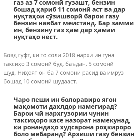
газ аз 7 сомонӣ гузашт, бензин
бошад қариб 11 сомонӣ аст ва дар
нуқтаҳои сӯзишворӣ барои газу
бензин навбат меистанд. Бар замми
ин, бензину газ ҳам дар ҳамаи
нуқтаҳо нест.
Бояд гуфт, ки то соли 2018 нархи ин гуна
таксиҳо 3 сомонӣ буд, баъдан, 5 сомонӣ
шуд. Ниҳоят он ба 7 сомонӣ расид ва имрӯз
бошад 10 сомонӣ шудааст.
Чаро пеши ин болоравиро ягон
мақомоти дахлдор намегирад?
Барои чӣ нархгузории чунин
таксиҳоро касе назорат намекунад,
ки ронандаҳо худсарона роҳкироро
боло мебаранд? Арзиши газу бензин