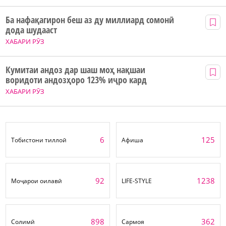
Ба нафақагирон беш аз ду миллиард сомонӣ
дода шудааст
ХАБАРИ РӮЗ
Кумитаи андоз дар шаш моҳ нақшаи
воридоти андозҳоро 123% иҷро кард
ХАБАРИ РӮЗ
6
125
Тобистони тиллоӣ
Афиша
92
1238
Моҷарои оилавӣ
LIFE-STYLE
898
362
Солимӣ
Сармоя