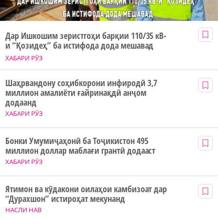
Дар Ишкошим зеристгоҳи барқии 110/35 кВ-
и “Қозидеҳ” ба истифода дода мешавад
ХАБАРИ РӮЗ
Шаҳрвандону соҳибкорони инфиродӣ 3,7
миллион амалиёти ғайринақдӣ анҷом
додаанд
ХАБАРИ РӮЗ
Бонки Умумиҷаҳонӣ ба Тоҷикистон 495
миллион доллар маблағи грантӣ додааст
ХАБАРИ РӮЗ
Ятимон ва кӯдакони оилаҳои камбизоат дар
“Дурахшон” истироҳат мекунанд
НАСЛИ НАВ