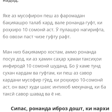
Яке аз мусофирон пеш аз фаромадан
бақияашро талаб кард, вале ронанда гуфт, ки
роҳкиро 10 сомонӣ аст. Ӯ пулашро нагирифта,
бо овози паст чизе гуфту рафт.
Ман низ бақияамро хостам, аммо ронанда
посух дод, ки аз ҳамин саҳар ҳамаи таксиҳои
инфиродӣ 10 сомонӣ шуданд. Бо ӯ каме тунд
сухан кардам ва гуфтам, ки пеш аз савор
кардани мусофир гӯед, ки роҳкиро 10-сомонӣ
аст, он вақт худи шахс интихоб мекунанд, ки ба
таксӣ савор шавад ва ё не.
Сипас, ронанда иброз дошт, ки нархи