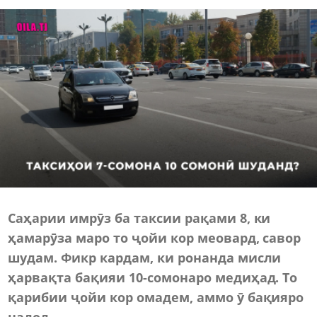
Саҳарии имрӯз ба таксии рақами 8, ки
ҳамарӯза маро то ҷойи кор меовард, савор
шудам. Фикр кардам, ки ронанда мисли
ҳарвақта бақияи 10-сомонаро медиҳад. То
қарибии ҷойи кор омадем, аммо ӯ бақияро
надод.