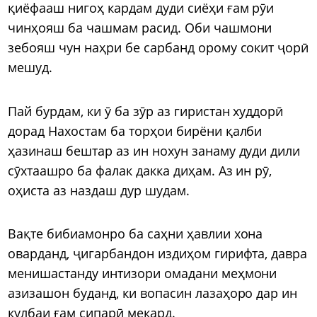
қиёфааш нигоҳ кардам дуди сиёҳи ғам рӯи
чинҳояш ба чашмам расид. Оби чашмони
зебояш чун наҳри бе сарбанд орому сокит ҷорӣ
мешуд.
Пай бурдам, ки ӯ ба зӯр аз гиристан худдорӣ
дорад Нахостам ба торҳои бирёни қалби
ҳазинаш бештар аз ин нохун занаму дуди дили
сӯхтаашро ба фалак дакка диҳам. Аз ин рӯ,
оҳиста аз наздаш дур шудам.
Вақте бибиамонро ба саҳни ҳавлии хона
оварданд, ҷигарбандон издиҳом гирифта, давра
менишастанду интизори омадани меҳмони
азизашон буданд, ки вопасин лазаҳоро дар ин
кулбаи ғам сипарӣ мекард.