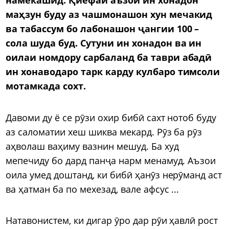
маҳзун буду аз чашмонашон хун мечакид
ва табассум бо лабонашон ҷангии 100 –
сола шуда буд. Сутуни ин хонадон ва ин
оилаи номдору сарбаланд ба таври абадӣ
ин хонаводаро тарк карду кулбаро тимсоли
мотамкада сохт.
Давоми ду ё се рӯзи охир бибӣ сахт нотоб буду
аз саломатии хеш шиква мекард. Рӯз ба рӯз
аҳволаш ваҳиму вазнин мешуд. Ба худ
мепечиду бо дард панҷа нарм менамуд. Аъзои
оила умед доштанд, ки бибӣ ҳанӯз нерӯманд аст
ва ҳатман ба по мехезад, вале афсус ...
Натавонистем, ки дигар ӯро дар рӯи ҳавлӣ рост