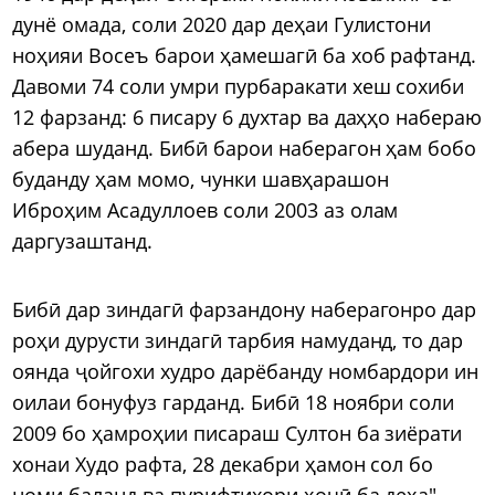
дунё омада, соли 2020 дар деҳаи Гулистони
ноҳияи Восеъ барои ҳамешагӣ ба хоб рафтанд.
Давоми 74 соли умри пурбаракати хеш сохиби
12 фарзанд: 6 писару 6 духтар ва даҳҳо набераю
абера шуданд. Бибӣ барои наберагон ҳам бобо
буданду ҳам момо, чунки шавҳарашон
Иброҳим Асадуллоев соли 2003 аз олам
даргузаштанд.
Бибӣ дар зиндагӣ фарзандону наберагонро дар
роҳи дурусти зиндагӣ тарбия намуданд, то дар
оянда ҷойгохи худро дарёбанду номбардори ин
оилаи бонуфуз гарданд. Бибӣ 18 ноябри соли
2009 бо ҳамроҳии писараш Султон ба зиёрати
хонаи Худо рафта, 28 декабри ҳамон сол бо
номи баланд ва пурифтихори ҳоҷӣ ба деҳа"