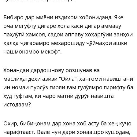
Бибиро дар миёни издиҳом хобониданд. Яке
оча мегуфту дигаре хола каси дигар аммаву
паҳлӯгӣ хамсоя, садои аппаву хоҳаргӯии занҳои
ҳалқа ҷигарамро мехарошиду ҷӯйчаҳои ашки
чашмонамро мекофт.
Хонандаи дардошнову розшунав ва
маслиҳатдеҳи азизи “Оила”, ҳангоми навиштани
ин номаи пурсӯз гиряи ғам гулӯямро гирифту ба
худ гуфтам, ки чаро матни дурӯғ навишта
истодаам?
Охир, бибиҷонам дар хона хоб асту ба ҳеҷ куҷо
нарафтааст. Вале чун дари хонаашро кушодам,