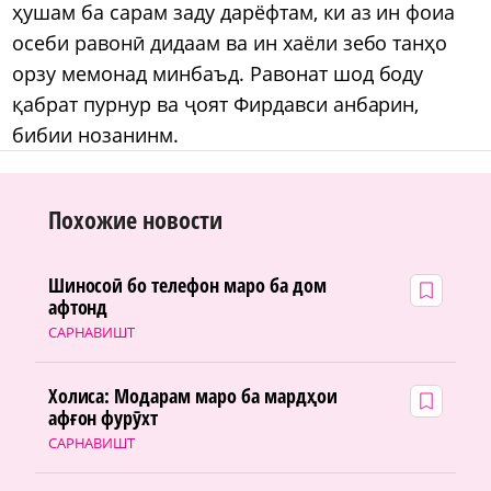
ҳушам ба сарам заду дарёфтам, ки аз ин фоиа
осеби равонӣ дидаам ва ин хаёли зебо танҳо
орзу мемонад минбаъд. Равонат шод боду
қабрат пурнур ва ҷоят Фирдавси анбарин,
бибии нозанинм.
Похожие новости
Шиносоӣ бо телефон маро ба дом
афтонд
САРНАВИШТ
Холиса: Модарам маро ба мардҳои
афғон фурӯхт
САРНАВИШТ