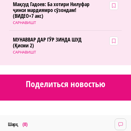
Мақсуд Гадоев: Ба хотири Нилуфар
ҷинси мардиямро сӯзондам!
(ВИДЕО+7 акс)
САРНАВИШТ
МУНАВВАР ДАР ГӮР ЗИНДА ШУД
(Қисми 2)
САРНАВИШТ
Поделиться новостью
Шарҳ
(0)