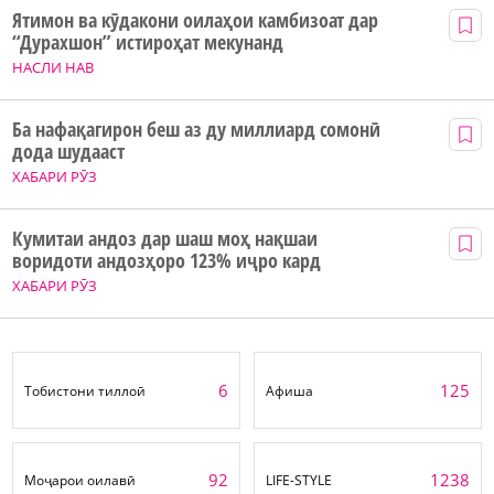
Ятимон ва кӯдакони оилаҳои камбизоат дар
“Дурахшон” истироҳат мекунанд
НАСЛИ НАВ
Ба нафақагирон беш аз ду миллиард сомонӣ
дода шудааст
ХАБАРИ РӮЗ
Кумитаи андоз дар шаш моҳ нақшаи
воридоти андозҳоро 123% иҷро кард
ХАБАРИ РӮЗ
6
125
Тобистони тиллоӣ
Афиша
92
1238
Моҷарои оилавӣ
LIFE-STYLE