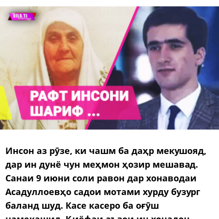
Инсон аз рӯзе, ки чашм ба даҳр мекушояд,
дар ин дунё чун меҳмон ҳозир мешавад.
Санаи
9
и
юни соли
равон
дар хона
вода
и
А
садуллоевҳо
садои
мотами
хурду бузург
баланд
шуд
. Касе касеро ба оғӯш
намекашид. Қиёфаи аъзои ин хонадон