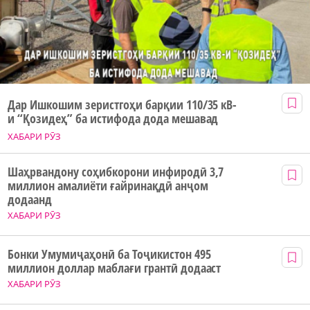
Дар Ишкошим зеристгоҳи барқии 110/35 кВ-
и “Қозидеҳ” ба истифода дода мешавад
ХАБАРИ РӮЗ
Шаҳрвандону соҳибкорони инфиродӣ 3,7
миллион амалиёти ғайринақдӣ анҷом
додаанд
ХАБАРИ РӮЗ
Бонки Умумиҷаҳонӣ ба Тоҷикистон 495
миллион доллар маблағи грантӣ додааст
ХАБАРИ РӮЗ