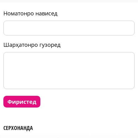
номатонро нависед
шарҳатонро гузоред
фиристед
СЕРХОНАНДА