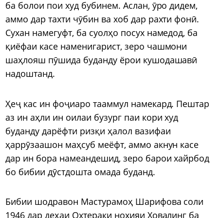
ба болои пои худ бубинем. Аслан, ӯро дидем,
аммо дар тахти чӯбин ва хоб дар рахти фонӣ.
Сухан намегуфт, ба суолҳо посух намедод, ба
қиёфаи касе наменигарист, зеро чашмони
шаҳлояш пӯшида буданду ёрои кушодашавӣ
надоштанд.
Ҳеҷ кас ин фоҷиаро тааммул намекард. Пештар
аз ин аҳли ин оилаи бузург паи кори худ
буданду дарёфти ризқи ҳалол вазифаи
ҳаррӯзаашон маҳсуб меёфт, аммо акнун касе
дар ин бора намеандешид, зеро барои хайрбод
бо бибии дӯстдошта омада буданд.
Бибии шодравон Мастурамоҳ Шарифова соли
1946 дар деҳаи Охтераки нохияи Ховалинг ба