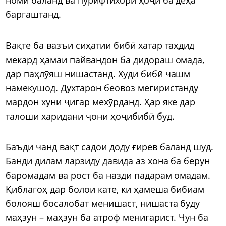
баргаштанд.
Вақте ба вазъи сиҳатии бибӣ хатар таҳдид
мекард ҳамаи пайвандон ба дидораш омада,
дар паҳлӯяш нишастанд. Худи бибӣ чашм
намекушод. Духтарон беовоз мегиристанду
мардон хуни ҷигар мехӯрданд. Ҳар яке дар
талоши харидани ҷони ҳоҷибибӣ буд.
Баъди чанд вақт садои доду ғирев баланд шуд.
Банди дилам ларзиду давида аз хона ба берун
баромадам ва рост ба назди падарам омадам.
Қиблагоҳ дар болои кате, ки ҳамеша бибиам
болояш босалобат менишаст, нишаста буду
маҳзун – маҳзун ба атроф менигарист. Чун ба