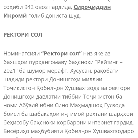
соҳиби 942 овоз гардида,
Сироҷиддин
Икромӣ
ғолиб дониста шуд.
РЕКТОРИ СОЛ
Номинатсияи
“Ректори сол”
низ яке аз
бахшҳои пурҳангомаву баҳсноки “Рейтинг –
2021” ба шумор мерафт. Хусусан, рақобати
шадиди ректори Донишгоҳи миллии
Тоҷикистон Қобилҷон Хушвахтзода ва ректори
Донишгоҳи давлатии тиббии Тоҷикистон ба
номи Абӯалӣ ибни Сино Маҳмадшоҳ Гулзода
боиси ба шабакаҳои иҷтимоӣ рехтани шарҳҳои
беҳисобу баҳсноки корбарони интернет гардид.
Бисёриҳо маҳбубияти Қобилҷон Хушвахтзодаро