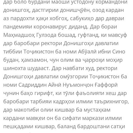
дар боло бурдани маоши устодону кормандони
донишгоҳ, дастгирии донишҷӯён, озод кардан
аз пардохти ҳақи хобгоҳ, сабукиҳо дар давраи
пандемияи коронавирус диданд. Дар бораи
Маҳмадшоҳ Гулзода бошад, гуфтанд, ки мавсуф
дар баробари ректори Донишгоҳи давлатии
тиббии Тоҷикистон ба номи Абӯалӣ ибни Сино
будан, ҳамзамон, чун олим ва ҷарроҳи моҳир
шинохта шудааст. Дар навбати худ, ректори
Донишгоҳи давлатии омӯзгории Тоҷикистон ба
номи Садриддин Айнӣ Нуъмонҷон Ғаффорӣ
чунин баҳо гирифт, ки тӯли фаъолияти хеш дар
баробари тарбияи кадрҳои илмии таърихнигор,
дар макотиби олии кишвар ба мустаҳкам
кардани мавқеи он ба сифати маркази илмии
пешқадами кишвар, баланд бардоштани сатҳи