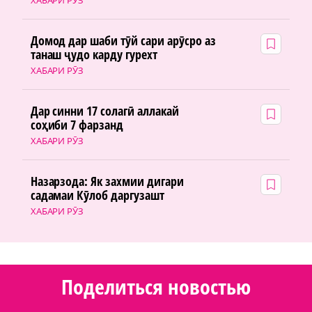
ХАБАРИ РӮЗ
Домод дар шаби тӯй сари арӯсро аз
танаш ҷудо карду гурехт
ХАБАРИ РӮЗ
Дар синни 17 солагӣ аллакай
соҳиби 7 фарзанд
ХАБАРИ РӮЗ
Назарзода: Як захмии дигари
садамаи Кӯлоб даргузашт
ХАБАРИ РӮЗ
Поделиться новостью