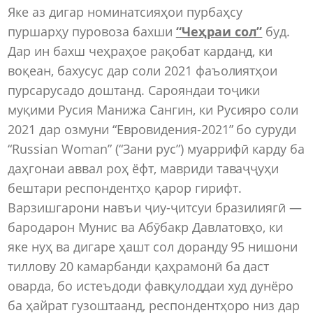
Яке аз дигар номинатсияҳои пурбаҳсу
пуршарҳу пуровоза бахши
“Чеҳраи сол”
буд.
Дар ин бахш чеҳраҳое рақобат карданд, ки
воқеан, бахусус дар соли 2021 фаъолиятҳои
пурсарусадо доштанд. Сарояндаи тоҷики
муқими Русия Манижа Сангин, ки Русияро соли
2021 дар озмуни “Евровидения-2021” бо суруди
“Russian Woman” (“Зани рус”) муаррифӣ карду ба
даҳгонаи аввал роҳ ёфт, мавриди таваҷҷуҳи
бештари респондентҳо қарор гирифт.
Варзишгарони навъи ҷиу-ҷитсуи бразилиягӣ —
бародарон Мунис ва Абӯбакр Давлатовҳо, ки
яке нуҳ ва дигаре ҳашт сол доранду 95 нишони
тиллову 20 камарбанди қаҳрамонӣ ба даст
оварда, бо истеъдоди фавқулоддаи худ дунёро
ба ҳайрат гузоштаанд, респондентҳоро низ дар