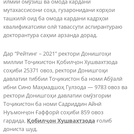
илмии омӯзиш ва омода кардани
мутахассисони соҳа, гузаронидани корҳои
ташкилӣ оид ба омода кардани кадрҳои
квалификатсияи олӣ тавассути аспирантураю
докторантура саҳми арзанда дорад.
Дар “Рейтинг – 2021” ректори Донишгоҳи
миллии Тоҷикистон Қобилҷон Хушвахтзода
соҳиби 25371 овоз, ректори Донишгоҳи
давлатии тиббии Тоҷикистон ба номи Абӯалӣ
ибни Сино Маҳмадшоҳ Гулзода — 9783 овоз ва
ректори Донишгоҳи давлатии омӯзгории
Тоҷикистон ба номи Садриддин Айнӣ
Нуъмонҷон Ғаффорӣ соҳиби 859 овоз
гардида,
Қобилҷон Хушвахтзода
ғолиб
дониста шуд.