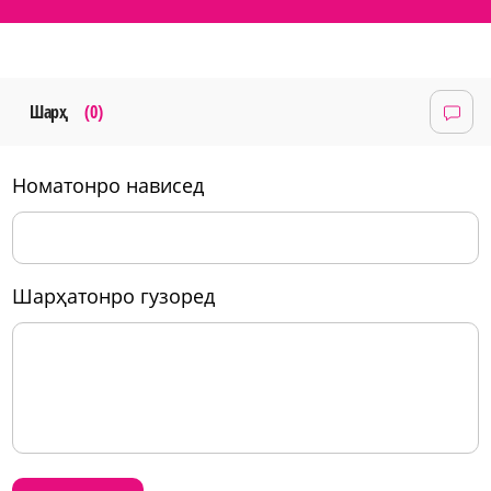
Шарҳ
(0)
номатонро нависед
шарҳатонро гузоред