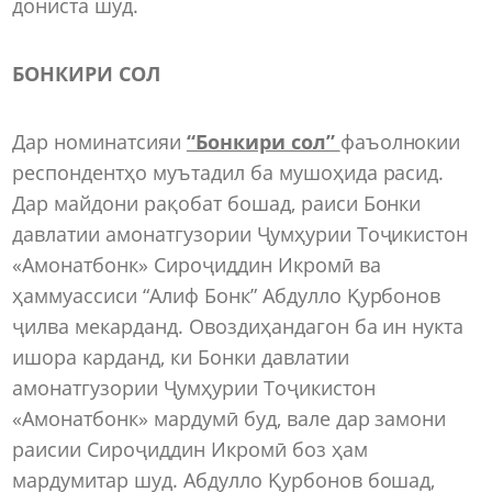
дониста шуд.
БОНКИРИ СОЛ
Дар номинатсияи
“Бонкири сол”
фаъолнокии
респондентҳо муътадил ба мушоҳида расид.
Дар майдони рақобат бошад, раиси Бонки
давлатии амонатгузории Ҷумҳурии Тоҷикистон
«Амонатбонк» Сироҷиддин Икромӣ ва
ҳаммуассиси “Алиф Бонк” Абдулло Қурбонов
ҷилва мекарданд. Овоздиҳандагон ба ин нукта
ишора карданд, ки Бонки давлатии
амонатгузории Ҷумҳурии Тоҷикистон
«Амонатбонк» мардумӣ буд, вале дар замони
раисии Сироҷиддин Икромӣ боз ҳам
мардумитар шуд. Абдулло Қурбонов бошад,