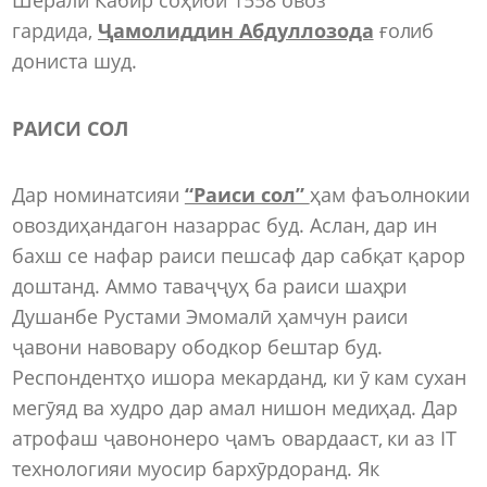
гардида,
Ҷамолиддин Абдуллозода
ғолиб
дониста шуд.
РАИСИ СОЛ
Дар номинатсияи
“Раиси сол”
ҳам фаъолнокии
овоздиҳандагон назаррас буд. Аслан, дар ин
бахш се нафар раиси пешсаф дар сабқат қарор
доштанд. Аммо таваҷҷуҳ ба раиси шаҳри
Душанбе Рустами Эмомалӣ ҳамчун раиси
ҷавони навовару ободкор бештар буд.
Респондентҳо ишора мекарданд, ки ӯ кам сухан
мегӯяд ва худро дар амал нишон медиҳад. Дар
атрофаш ҷавононеро ҷамъ овардааст, ки аз IT
технологияи муосир бархӯрдоранд. Як