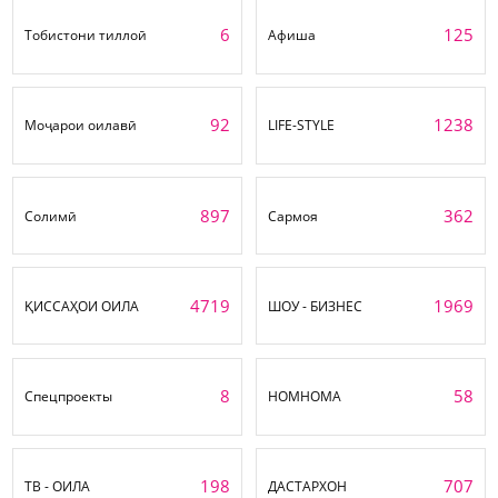
6
125
Тобистони тиллоӣ
Афиша
92
1238
Моҷарои оилавӣ
LIFE-STYLE
897
362
Солимӣ
Сармоя
4719
1969
ҚИССАҲОИ ОИЛА
ШОУ - БИЗНЕС
8
58
Спецпроекты
НОМНОМА
198
707
ТВ - ОИЛА
ДАСТАРХОН