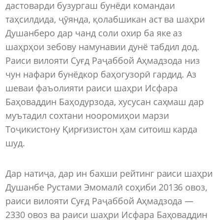
дастоварди бузургаш бунёди командаи
таҳсилдида, ҷӯянда, қолабшикан аст ва шаҳри
Душанберо дар чанд соли охир ба яке аз
шаҳрҳои зебову намунавии дунё табдил дод.
Раиси вилояти Суғд Раҷаббой Аҳмадзода низ
чун нафари бунёдкор баҳогузорӣ гардид. Аз
шеваи фаъолияти раиси шаҳри Исфара
Баҳоваддин Баҳодурзода, хусусан саҳмаш дар
муътадил сохтани нооромиҳои марзи
Тоҷикистону Қирғизистон ҳам ситоиш карда
шуд.
Дар натиҷа, дар ин бахши рейтинг раиси шаҳри
Душанбе Рустами Эмомалӣ соҳиби 20136 овоз,
раиси вилояти Суғд Раҷаббой Аҳмадзода —
2330 овоз ва раиси шаҳри Исфара Баҳоваддин