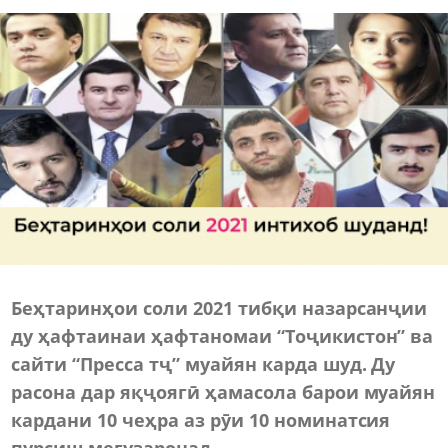
Беҳтаринҳои соли 2021 тибқи назарсанҷии
ду ҳафтаинаи ҳафтаномаи “Тоҷикистон” ва
сайти “Пресса тҷ” муайян карда шуд. Ду
расона дар яқҷоягӣ ҳамасола барои муайян
кардани 10 чеҳра аз рӯи 10 номинатсия
пурсиш мегузаронад.