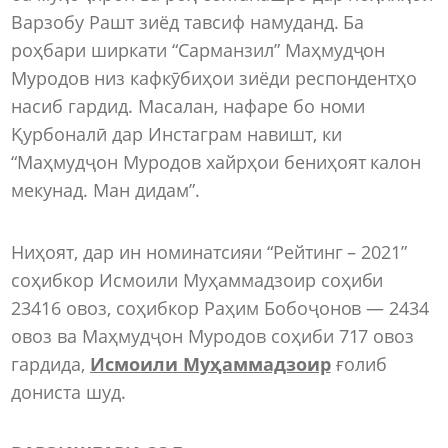
Варзобу Рашт зиёд тавсиф намуданд. Ба
роҳбари ширкати “Сарманзил” Маҳмудҷон
Муродов низ кафкӯбиҳои зиёди респондентҳо
насиб гардид. Масалан, нафаре бо номи
Қурбоналӣ дар Инстаграм навишт, ки
“Маҳмудҷон Муродов хайрҳои бениҳоят калон
мекунад. Ман дидам”.
Ниҳоят, дар ин номинатсияи “Рейтинг – 2021”
соҳибкор Исмоили Муҳаммадзоир соҳиби
23416 овоз, соҳибкор Раҳим Бобоҷонов — 2434
овоз ва Маҳмудҷон Муродов соҳиби 717 овоз
гардида,
Исмоили Муҳаммадзоир
ғолиб
дониста шуд.