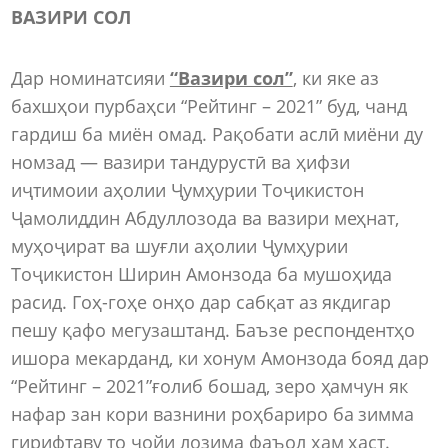
ВАЗИРИ СОЛ
Дар номинатсияи
“Вазири сол”
, ки яке аз
бахшҳои пурбаҳси “Рейтинг – 2021” буд, чанд
гардиш ба миён омад. Рақобати аслӣ миёни ду
номзад — вазири тандурустӣ ва ҳифзи
иҷтимоии аҳолии Ҷумҳурии Тоҷикистон
Ҷамолиддин Абдуллозода ва вазири меҳнат,
муҳоҷират ва шуғли аҳолии Ҷумҳурии
Тоҷикистон Ширин Амонзода ба мушоҳида
расид. Гоҳ-гоҳе онҳо дар сабқат аз якдигар
пешу қафо мегузаштанд. Баъзе респондентҳо
ишора мекарданд, ки хонум Амонзода бояд дар
“Рейтинг – 2021”ғолиб бошад, зеро ҳамчун як
нафар зан кори вазнини роҳбариро ба зимма
гирифтаву то ҷойи лозима фаъол ҳам ҳаст.