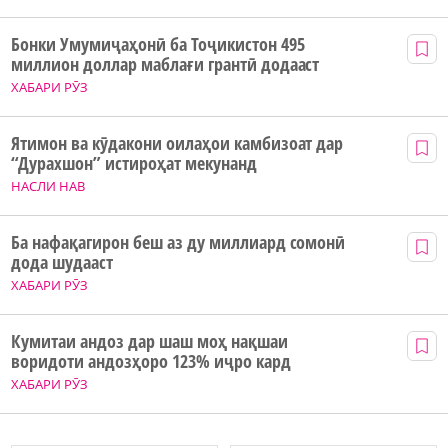
Бонки Умумиҷаҳонӣ ба Тоҷикистон 495
миллион доллар маблағи грантӣ додааст
ХАБАРИ РӮЗ
Ятимон ва кӯдакони оилаҳои камбизоат дар
“Дурахшон” истироҳат мекунанд
НАСЛИ НАВ
Ба нафақагирон беш аз ду миллиард сомонӣ
дода шудааст
ХАБАРИ РӮЗ
Кумитаи андоз дар шаш моҳ нақшаи
воридоти андозҳоро 123% иҷро кард
ХАБАРИ РӮЗ