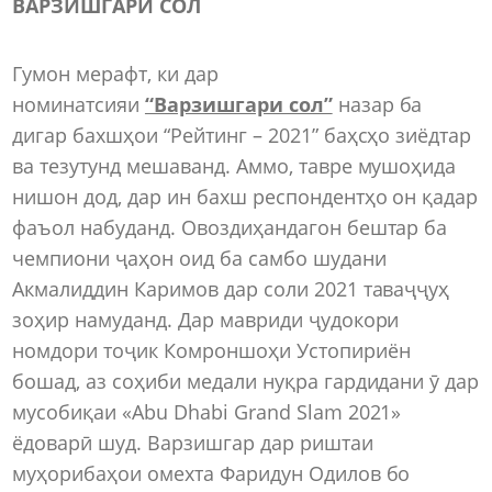
ВАРЗИШГАРИ СОЛ
Гумон мерафт, ки дар
номинатсияи
“Варзишгари сол”
назар ба
дигар бахшҳои “Рейтинг – 2021” баҳсҳо зиёдтар
ва тезутунд мешаванд. Аммо, тавре мушоҳида
нишон дод, дар ин бахш респондентҳо он қадар
фаъол набуданд. Овоздиҳандагон бештар ба
чемпиони ҷаҳон оид ба самбо шудани
Акмалиддин Каримов дар соли 2021 таваҷҷуҳ
зоҳир намуданд. Дар мавриди ҷудокори
номдори тоҷик Комроншоҳи Устопириён
бошад, аз соҳиби медали нуқра гардидани ӯ дар
мусобиқаи «Abu Dhabi Grand Slam 2021»
ёдоварӣ шуд. Варзишгар дар риштаи
муҳорибаҳои омехта Фаридун Одилов бо