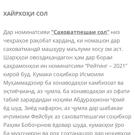
ХАЙРХОҲИ СОЛ
Дар номинатсияи
“Саховатпешаи сол”
низ
чеҳраҳое рақобат карданд, ки номашон дар
саховатмандӣ машҳуру маълуми хосу ом аст.
Шарҳҳои овоздиҳандагон ҳам дар бораи
қаҳрамонҳои ин номинатсияи “Рейтинг – 2021”
кироӣ буд. Кумаки соҳибкор Исмоили
Муҳаммадзоир ба хонаводаҳои камбизоат ва
эҳтиёҷманд, аз ҷумла, ба хонаводаҳои аз офати
табиӣ зарардидаи ноҳияи Абдураҳмони Ҷомӣ
ёд шуд. Зиёд нафарон, аз ҷумла дар шабакаи
иҷтимоии Фейсбук аз саховатпешагии соҳибкор
Раҳим Бобоҷонов ёдовар шуда, кумакҳои ӯро
ба муҳоҷирон ва роҳ сохтанашро дар ноҳияҳои