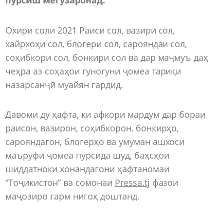
Охири соли 2021 Раиси сол, вазири сол,
хайрхоҳи сол, блогери сол, сарояндаи сол,
соҳибкори сол, бонкири сол ва дар маҷмуъ даҳ
чеҳра аз соҳаҳои гуногуни ҷомеа тариқи
назарсанҷӣ муайян гардид.
Давоми ду ҳафта, ки афкори мардум дар бораи
раисон, вазирон, соҳибкорон, бонкирҳо,
сарояндагон, блогерҳо ва умуман ашхоси
маъруфи ҷомеа пурсида шуд, баҳсҳои
шиддатноки хонандагони ҳафтаномаи
“Тоҷикистон” ва сомонаи
Pressa.tj
фазои
маҷозиро гарм нигоҳ доштанд.