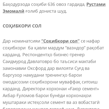
Баҳодурзода соҳиби 636 овоз гардида,
Рустами
Эмомалӣ
ғолиб дониста шуд.
СОҲИБКОРИ СОЛ
Дар номинатсияи
“Соҳибкори сол”
се нафар
соҳибкори ба қавли мардум “вазндор” рақобат
карданд. Респондентҳо бизнес-тренер
Саидмурод Давлатовро бо таъсиси мактаби
замонавии Оксфорд дар вилояти Суғд ва
баргузор намудани тренингҳо барои
омодасозии соҳибкорони муваффақ ситоиш
карданд. Директори корхонаи «Ғаюр семент»
Акбар Ғуломов барои бунёди корхонаҳои
муштараки истеҳсоли семент ва аз вобастагӣ
баровардани кишвар тавсиф шуд. Директори