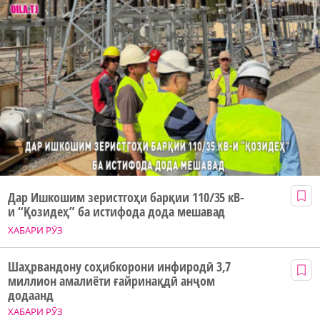
Дар Ишкошим зеристгоҳи барқии 110/35 кВ-
и “Қозидеҳ” ба истифода дода мешавад
ХАБАРИ РӮЗ
Шаҳрвандону соҳибкорони инфиродӣ 3,7
миллион амалиёти ғайринақдӣ анҷом
додаанд
ХАБАРИ РӮЗ