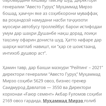
генералии “Авесто Гуруҳ” Муҳаммад Мирзо
бошад, ҳамчун яке аз соҳибкорони муваффақ
ва роҳандозӣ намудани насби таҷҳизоти
муосири автобусу троллейбус барои истифодаи
умум дар шаҳри Душанбе нақш дорад, лоиқи
таҳсину офарин дониста шуд. Ҳатто нафаре дар
шарҳи матлаб навишт, ки “ҳар се шоистаанд,
интихоб душвор аст”.
Ҳамин тавр, дар бахши мазкури “Рейтинг – 2021”
директори генералии “Авесто Гуруҳ” Муҳаммад
Мирзо соҳиби 5629 овоз, бизнес-тренер
Саидмурод Давлатов — 3550 ва Директори
корхонаи «Ғаюр семент» Акбар Ғуломов соҳиби
2169 овоз гардида,
Муҳаммад Мирзо
ғолиб