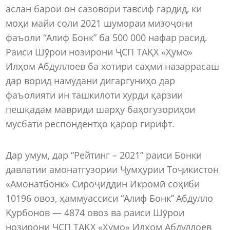
аслан барои он сазовори тавсиф гардид, ки
моҳи майи соли 2021 шумораи мизоҷони
фаъоли “Алиф Бонк” ба 500 000 нафар расид.
Раиси Шӯрои нозирони ҶСП ТАҚХ «Ҳумо»
Илҳом Абдуллоев ба хотири саҳми назаррасаш
дар ворид намудани дигаргуниҳо дар
фаъолияти ин ташкилоти хурди қарзии
пешқадам мавриди шарҳу баҳогузориҳои
мусбати респондентҳо қарор гирифт.
Дар умум, дар “Рейтинг – 2021” раиси Бонки
давлатии амонатгузории Ҷумҳурии Тоҷикистон
«Амонатбонк» Сироҷиддин Икромӣ соҳиби
10196 овоз, ҳаммуассиси “Алиф Бонк” Абдулло
Қурбонов — 4874 овоз ва раиси Шӯрои
нозирони ҶСП ТАҚХ «Ҳумо» Илҳом Абдуллоев