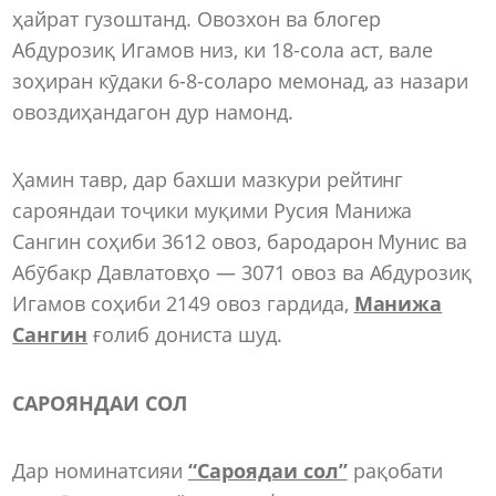
ҳайрат гузоштанд. Овозхон ва блогер
Абдурозиқ Игамов низ, ки 18-сола аст, вале
зоҳиран кӯдаки 6-8-соларо мемонад, аз назари
овоздиҳандагон дур намонд.
Ҳамин тавр, дар бахши мазкури рейтинг
сарояндаи тоҷики муқими Русия Манижа
Сангин соҳиби 3612 овоз, бародарон Мунис ва
Абӯбакр Давлатовҳо — 3071 овоз ва Абдурозиқ
Игамов соҳиби 2149 овоз гардида,
Манижа
Сангин
ғолиб дониста шуд.
САРОЯНДАИ СОЛ
Дар номинатсияи
“Сароядаи сол”
рақобати