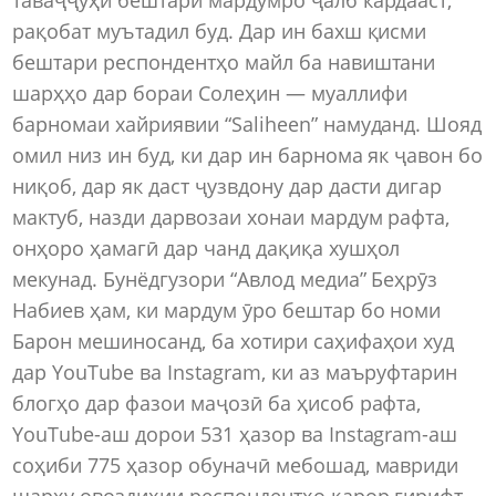
рақобат муътадил буд. Дар ин бахш қисми
бештари респондентҳо майл ба навиштани
шарҳҳо дар бораи Солеҳин — муаллифи
барномаи хайриявии “Saliheen” намуданд. Шояд
омил низ ин буд, ки дар ин барнома як ҷавон бо
ниқоб, дар як даст ҷузвдону дар дасти дигар
мактуб, назди дарвозаи хонаи мардум рафта,
онҳоро ҳамагӣ дар чанд дақиқа хушҳол
мекунад. Бунёдгузори “Авлод медиа” Беҳрӯз
Набиев ҳам, ки мардум ӯро бештар бо номи
Барон мешиносанд, ба хотири саҳифаҳои худ
дар YouTube ва Instagram, ки аз маъруфтарин
блогҳо дар фазои маҷозӣ ба ҳисоб рафта,
YouTube-аш дорои 531 ҳазор ва Instagram-аш
соҳиби 775 ҳазор обуначӣ мебошад, мавриди
шарҳу овоздиҳии респондентҳо қарор гирифт.