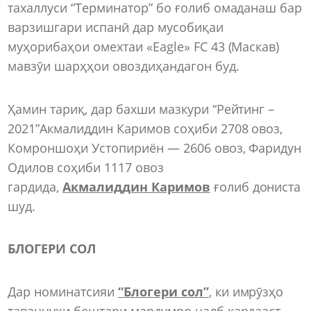
тахаллуси “Терминатор” бо ғолиб омаданаш бар
варзишгари испанӣ дар мусобиқаи
муҳорибаҳои омехтаи «Eagle» FC 43 (Маскав)
мавзӯи шарҳҳои овоздиҳандагон буд.
Ҳамин тариқ, дар бахши мазкури “Рейтинг –
2021”Акмалиддин Каримов соҳиби 2708 овоз,
Комроншоҳи Устопириён — 2606 овоз, Фаридун
Одилов соҳиби 1117 овоз
гардида,
Акмалиддин Каримов
ғолиб дониста
шуд.
БЛОГЕРИ СОЛ
Дар номинатсияи
“Блогери сол”
, ки имрӯзҳо
таваҷҷуҳи бештари мардумро ҷалб кардааст,