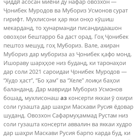
ҷиддӣ асосан миёни ду нафар овозхон —
Ҷонибек Муродов ва Мубориз Усмонов сурат
гирифт. Мухлисони ҳар яки онҳо кӯшиш
мекарданд, то ҳунарманди писандидаашон
овозҳои бештарро ба даст орад. Гоҳ Ҷонибек
пештоз мешуд, гоҳ Мубориз. Вале, ахиран
Мубориз дар мубориза аз Ҷонибек қафо монд.
Ишораву шарҳҳое низ буданд, ки таронаҳои
дар соли 2021 сароидаи Ҷонибек Муродов —
“Худо ҳаст”, “Бо ҳам” ва “Хеле” лоиқи баҳои
баланданд. Дар мавриди Мубориз Усмонов
бошад
,
мухлисонаш
аз
консерти яккаи ӯ охири
соли гузашта дар шаҳри Маскави Русия ёдовар
шуданд. Овозхон Сафармуҳаммад Рустам низ
соли гузашта консерти аввалин ва яккаи худро
дар шаҳри Маскави Русия барпо карда буд, ки