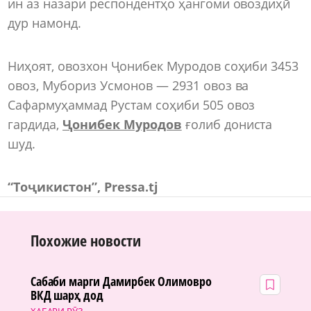
ин аз назари респондентҳо ҳангоми овоздиҳӣ
дур намонд.
Ниҳоят, овозхон Ҷонибек Муродов соҳиби 3453
овоз, Мубориз Усмонов — 2931 овоз ва
Сафармуҳаммад Рустам соҳиби 505 овоз
гардида,
Ҷонибек Муродов
ғолиб дониста
шуд.
“Тоҷикистон”, Pressa.tj
Похожие новости
Сабаби марги Дамирбек Олимовро
ВКД шарҳ дод