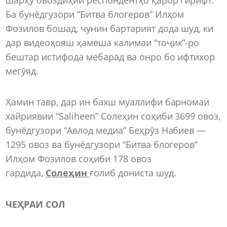
Ба бунёдгузори “Битва блогеров” Илҳом
Фозилов бошад, чунин бартарият дода шуд, ки
дар видеоҳояш ҳамеша калимаи “тоҷик”-ро
бештар истифода мебарад ва онро бо ифтихор
мегӯяд.
Ҳамин тавр, дар ин бахш муаллифи барномаи
хайриявии “Saliheen” Солеҳин соҳиби 3699 овоз,
бунёдгузори “Авлод медиа” Беҳрӯз Набиев —
1295 овоз ва бунёдгузори “Битва блогеров”
Илҳом Фозилов соҳиби 178 овоз
гардида,
Солеҳин
ғолиб дониста шуд.
ЧЕҲРАИ СОЛ