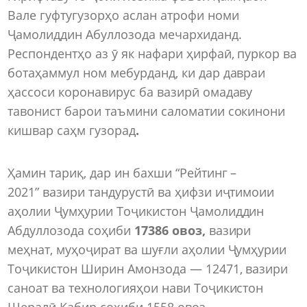
Вале гуфтугузорҳо аслан атрофи номи
Ҷамолиддин Абуллозода мечархиданд.
Респондентҳо аз ӯ як нафари ҳирфаӣ, пуркор ва
ботаҳаммул ном мебурданд, ки дар давраи
ҳассоси коронавирус ба вазирӣ омадаву
тавонист барои таъмини саломатии сокинони
кишвар саҳм гузорад
.
Ҳамин тариқ, дар ин бахши
“Рейтинг –
2021”
вазири тандурустӣ ва ҳифзи иҷтимоии
аҳолии Ҷумҳурии Тоҷикистон Ҷамолиддин
Абдуллозода соҳиби
17386 овоз,
вазири
меҳнат, муҳоҷират ва шуғли аҳолии Ҷумҳурии
Тоҷикистон Ширин Амонзода — 12471, вазири
саноат ва технологияҳои нави Тоҷикистон
Шералӣ Кабир соҳиби 1558 овоз