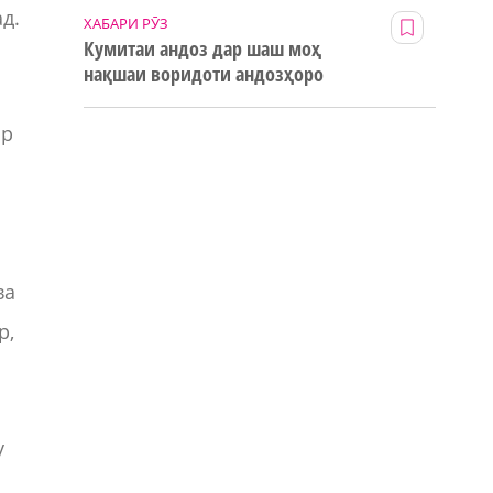
д.
ХАБАРИ РӮЗ
Кумитаи андоз дар шаш моҳ
нақшаи воридоти андозҳоро
123% иҷро кард
ар
ва
р,
у