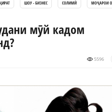
ҶИРАТ
ШОУ - БИЗНЕС
СОЛИМӢ
МОҶАРОИ 
удани мӯй кадом
нд?
5596