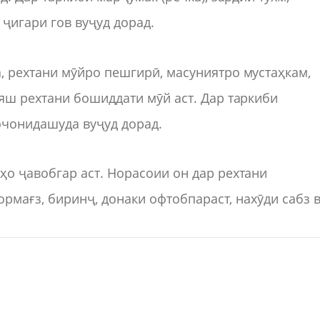
 ҷигари гов вуҷуд дорад.
 рехтани мӯйро пешгирӣ, масуниятро мустаҳкам,
ш рехтани бошиддати мӯй аст. Дар таркиби
очонидашуда вуҷуд дорад.
ҳо ҷавобгар аст. Норасоии он дар рехтани
рмағз, биринҷ, донаки офтобпараст, нахӯди сабз 