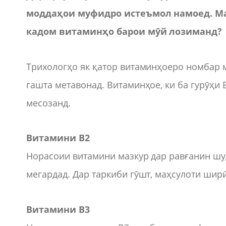
моддаҳои муфидро истеъмол намоед. Маҳ
кадом витаминҳо барои мӯй лозиманд?
Трихологҳо як қатор витаминҳоеро номбар 
гашта метавонад. Витаминҳое, ки ба гурӯҳи
месозанд.
Витамини В2
Норасоии витамини мазкур дар равғанин шу
мегардад. Дар таркиби гӯшт, маҳсулоти ширӣ
Витамини В3