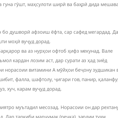
а гуна гӯшт, маҳсулоти ширӣ ва баҳрӣ дида мешава
 бо душворӣ афзоиш ёфта, сар сафед мегардад. Д
шти моҳӣ вуҷуд дорад.
барқарор ва аз нурҳои офтоб ҳифз мекунад. Вале
мол кардан лозим аст, дар сурати аз ҳад зиёд
и норасоии витамини А мӯйҳои беҷону зудшикан 
ибит, фалла, шафтолу, ҷигари гов, панир, қаланфу
з, хуч, карам вуҷуд дорад.
ниятро муътадил месозад. Норасоии он дар рехтан
 Дар таркиби марҷумак (речка), зардии тухм,