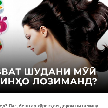
ед? Пас, бештар хӯрокҳои дорои витамину