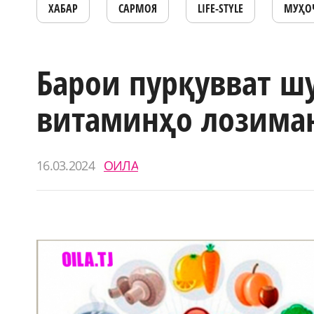
ХАБАР
САРМОЯ
LIFE-STYLE
МУҲО
Барои пурқувват ш
витаминҳо лозима
16.03.2024
ОИЛА