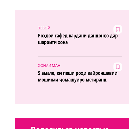
ЗЕБОӢ
Роҳҳои сафед кардани дандонҳо дар
шароити хона
ХОНАИ МАН
5 амале, ки пеши роҳи вайроншавии
мошинаи ҷомашӯиро мегиранд