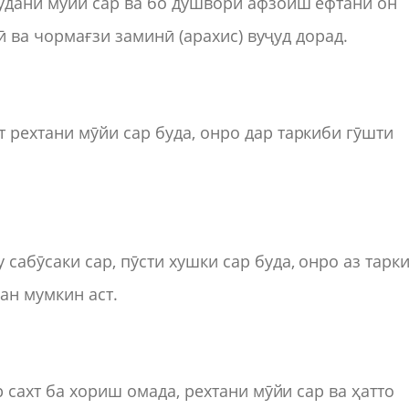
удани мӯйи сар ва бо душворӣ афзоиш ёфтани он
ӣ ва чормағзи заминӣ (арахис) вуҷуд дорад.
рехтани мӯйи сар буда, онро дар таркиби гӯшти
абӯсаки сар, пӯсти хушки сар буда, онро аз тарк
ан мумкин аст.
 сахт ба хориш омада, рехтани мӯйи сар ва ҳатто