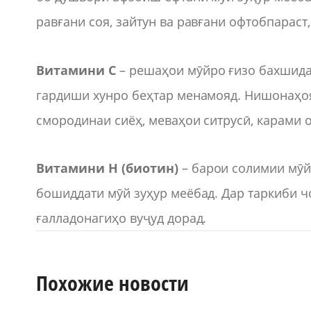
равғани соя, зайтун ва равғани офтобпараст,
Витамини С
– решаҳои мӯйро ғизо бахшида,
гардиши хунро беҳтар менамояд. Нишонаҳоя
смородинаи сиёҳ, меваҳои ситрусӣ, карами 
Витамини Н (биотин)
– барои солимии мӯй
бошиддати мӯй зуҳур меёбад. Дар таркиби чо
ғалладонагиҳо вуҷуд дорад.
Похожие новости