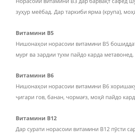
Норасоии витамини В3 дар барвақт сафед ш
зуҳур меёбад. Дар таркиби ярма (крупа), моҳ
Витамини В5
Нишонаҳои норасоии витамини В5 бошиддат 
мурғ ва зардии тухм пайдо карда метавонед.
Витамини В6
Нишонаҳои норасоии витамини В6 хоришаку с
ҷигари гов, банан, чормағз, моҳӣ пайдо кард
Витамини В12
Дар сурати норасоии витамини В12 пӯсти сар