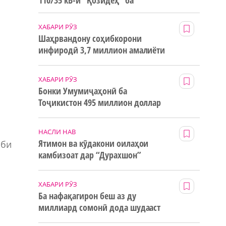
110/35 кВ-и “Қозидеҳ” ба
истифода дода мешавад
ХАБАРИ РӮЗ
Шаҳрвандону соҳибкорони
инфиродӣ 3,7 миллион амалиёти
ғайринақдӣ анҷом додаанд
ХАБАРИ РӮЗ
Бонки Умумиҷаҳонӣ ба
Тоҷикистон 495 миллион доллар
маблағи грантӣ додааст
НАСЛИ НАВ
Ятимон ва кӯдакони оилаҳои
иби
камбизоат дар “Дурахшон”
истироҳат мекунанд
ХАБАРИ РӮЗ
Ба нафақагирон беш аз ду
миллиард сомонӣ дода шудааст