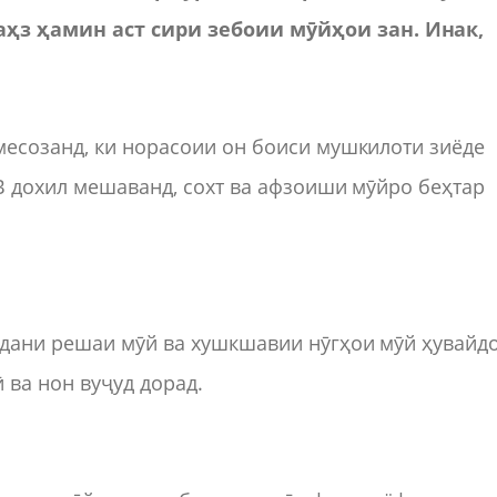
з ҳамин аст сири зебоии мӯйҳои зан. Инак,
месозанд, ки норасоии он боиси мушкилоти зиёде
 В дохил мешаванд, сохт ва афзоиши мӯйро беҳтар
дани решаи мӯй ва хушкшавии нӯгҳои мӯй ҳувайд
 ва нон вуҷуд дорад.