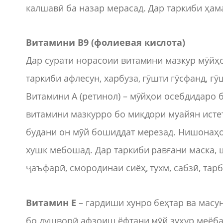
калшавӣ ба назар мерасад. Дар таркиби ҳам
Витамини В9 (фолиевая кислота)
Дар сурати норасоии витамини мазкур мӯйҳо
таркиби афлесун, харбуза, гӯшти гӯсфанд, гӯ
Витамини А (ретинол) – мӯйҳои осебдидаро 
витамини мазкурро бо миқдори муайян истеъ
будани он мӯй бошиддат мерезад. Нишонаҳо
хушк мебошад. Дар таркиби равғани маска, ш
ҷаъфарӣ, смородинаи сиёҳ, тухм, сабзӣ, тарбу
Витамин Е
– гардиши хунро беҳтар ва масу
бо душворӣ афзоиш ёфтани мӯй зуҳур меёбад.