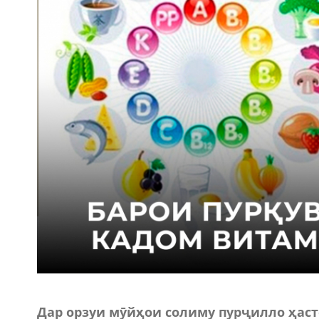
Дар орзуи мӯйҳои солиму пурҷилло ҳаст