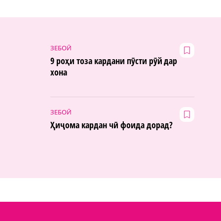
ЗЕБОӢ
9 роҳи тоза кардани пӯсти рӯй дар
хона
ЗЕБОӢ
Ҳиҷома кардан чӣ фоида дорад?