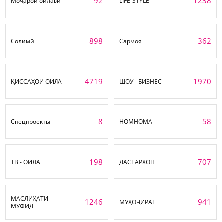
92
1238
Моҷарои оилавӣ
LIFE-STYLE
898
362
Солимӣ
Сармоя
4719
1970
ҚИССАҲОИ ОИЛА
ШОУ - БИЗНЕС
8
58
Спецпроекты
НОМНОМА
198
707
ТВ - ОИЛА
ДАСТАРХОН
МАСЛИҲАТИ
1246
941
МУҲОҶИРАТ
МУФИД