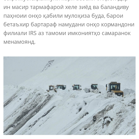
ин масир тармафароӣ хеле зиёд ва баландиву
паҳноии онҳо қабили мулоҳиза буда, барои
бетаъхир бартараф намудани онҳо кормандони
филиали IRS аз тамоми имкониятҳо самаранок
менамоянд.