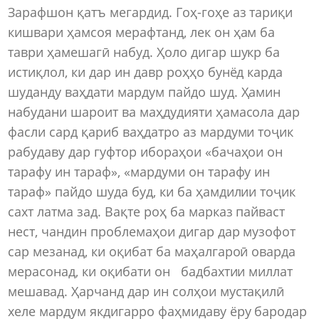
Зарафшон қатъ мегардид. Гоҳ-гоҳе аз тариқи
кишвари ҳамсоя мерафтанд, лек он ҳам ба
таври ҳамешагӣ набуд. Ҳоло дигар шукр ба
истиқлол, ки дар ин давр роҳҳо бунёд карда
шуданду ваҳдати мардум пайдо шуд. Ҳамин
набудани шароит ва маҳдудияти ҳамасола дар
фасли сард қариб ваҳдат­ро аз мардуми тоҷик
рабудаву дар гуфтор ибораҳои «бачаҳои он
тарафу ин тараф», «мардуми он тарафу ин
тараф» пайдо шуда буд, ки ба ҳамдилии тоҷик
сахт латма зад. Вақте роҳ ба марказ пайваст
нест, чандин проблемаҳои дигар дар музофот
сар мезанад, ки оқибат ба маҳалгароӣ оварда
мерасонад, ки оқибати он бадбахтии миллат
мешавад. Ҳарчанд дар ин солҳои мустақилӣ
хеле мардум якдигарро фаҳмидаву ёру бародар