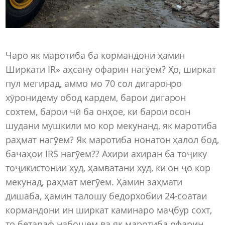
Чаро як маротиба ба кормандони ҳамин
Ширкати IR» аҳсану офарин нагӯем? Ҳо, ширкат
пул мегирад, аммо мо 70 сол дигаронро
хӯронидему обод кардем, барои дигарон
сохтем, барои чӣ ба онҳое, ки барои осон
шудани мушкили мо кор мекунанд, як маротиба
раҳмат нагӯем? Як маротиба нонатон ҳалол бод,
бачаҳои IRS нагӯем?? Ахири ахиран ба тоҷику
тоҷикистонии худ, ҳамватани худ, ки он ҷо кор
мекунад, раҳмат мегӯем. Ҳамин заҳмати
дишаба, ҳамин талошу бедорхобии 24-соатаи
кормандони ин ширкат каминаро маҷбур сохт,
то бетараф набошем ва як маротиба офарин