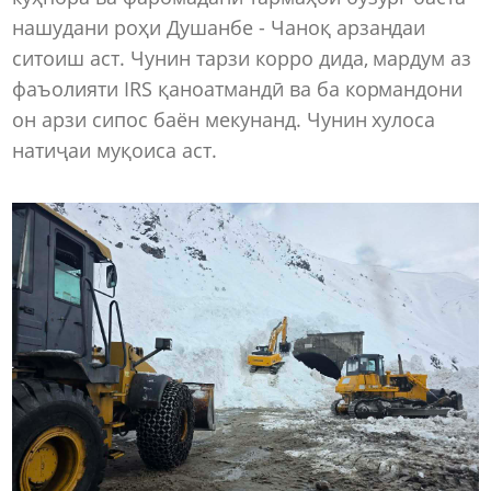
нашудани роҳи Душанбе - Чаноқ арзандаи
ситоиш аст. Чунин тарзи корро дида, мардум аз
фаъолияти IRS қаноатмандӣ ва ба кормандони
он арзи сипос баён мекунанд. Чунин хулоса
натиҷаи муқоиса аст.