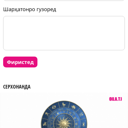
шарҳатонро гузоред
фиристед
СЕРХОНАНДА