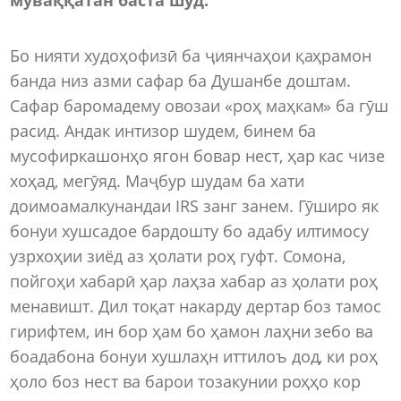
Бо нияти худоҳофизӣ ба ҷиянчаҳои қаҳрамон
банда низ азми сафар ба Душанбе доштам.
Сафар баромадему овозаи «роҳ маҳкам» ба гӯш
расид. Андак интизор шудем, бинем ба
мусофиркашонҳо ягон бовар нест, ҳар кас чизе
хоҳад, мегӯяд. Маҷбур шудам ба хати
доимоамалкунандаи IRS занг занем. Гӯширо як
бонуи хушсадое бардошту бо адабу илтимосу
узрхоҳии зиёд аз ҳолати роҳ гуфт. Сомона,
пойгоҳи хабарӣ ҳар лаҳза хабар аз ҳолати роҳ
менавишт. Дил тоқат накарду дертар боз тамос
гирифтем, ин бор ҳам бо ҳамон лаҳни зебо ва
боадабона бонуи хушлаҳн иттилоъ дод, ки роҳ
ҳоло боз нест ва барои тозакунии роҳҳо кор