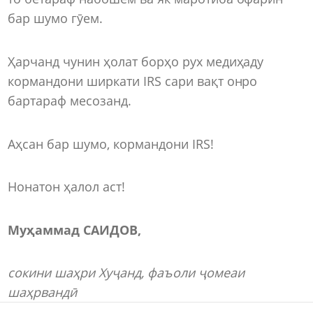
бар шумо гӯем.
Ҳарчанд чунин ҳолат борҳо рух медиҳаду
кормандони ширкати IRS сари вақт онро
бартараф месозанд.
Аҳсан бар шумо, кормандони IRS!
Нонатон ҳалол аст!
Муҳаммад САИДОВ,
сокини ша
ҳ
ри Ху
ҷ
анд
,
фаъоли ҷомеаи
шаҳрвандӣ