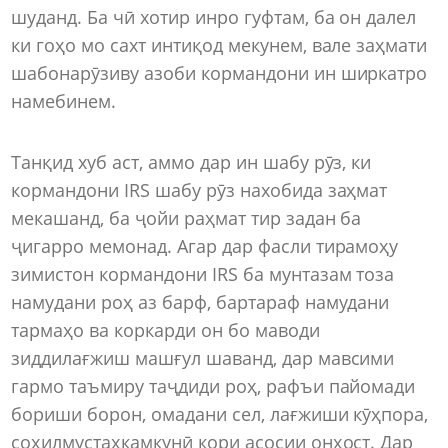
шуданд. Ба чӣ хотир инро гуфтам, ба он далел
ки гоҳо мо сахт интиқод мекунем, вале заҳмати
шабонарӯзиву азоби кормандони ин ширкатро
намебинем.
Танқид хуб аст, аммо дар ин шабу рӯз, ки
кормандони IRS шабу рӯз нахобида заҳмат
мекашанд, ба ҷойи раҳмат тир задан ба
ҷигарро мемонад. Агар дар фасли тирамоҳу
зимистон кормандони IRS ба мунтазам тоза
намудани роҳ аз барф, бартараф намудани
тармаҳо ва коркарди он бо маводи
зиддилағжиш машғул шаванд, дар мавсими
гармо таъмиру таҷдиди роҳ, рафъи пайомади
бориши борон, омадани сел, лағжиши кӯҳпора,
соҳилмустаҳкамкунӣ кори асосии онҳост. Дар