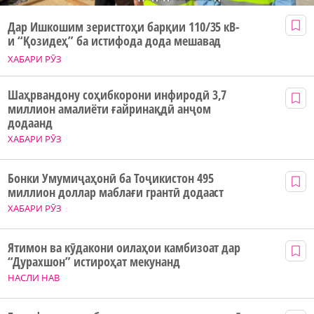
Дар Ишкошим зеристгоҳи барқии 110/35 кВ-
и “Қозидеҳ” ба истифода дода мешавад
ХАБАРИ РӮЗ
Шаҳрвандону соҳибкорони инфиродӣ 3,7
миллион амалиёти ғайринақдӣ анҷом
додаанд
ХАБАРИ РӮЗ
Бонки Умумиҷаҳонӣ ба Тоҷикистон 495
миллион доллар маблағи грантӣ додааст
ХАБАРИ РӮЗ
Ятимон ва кӯдакони оилаҳои камбизоат дар
“Дурахшон” истироҳат мекунанд
НАСЛИ НАВ