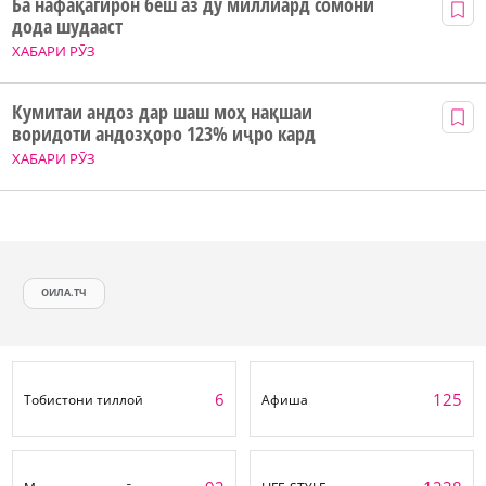
Ба нафақагирон беш аз ду миллиард сомонӣ
дода шудааст
ХАБАРИ РӮЗ
Кумитаи андоз дар шаш моҳ нақшаи
воридоти андозҳоро 123% иҷро кард
ХАБАРИ РӮЗ
ОИЛА.ТЧ
6
125
Тобистони тиллоӣ
Афиша