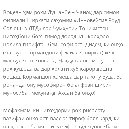
Воқеан ҳам роҳи Душанбе – Чаноқ дар симои
филиали Ширкати саҳомии «Инновейтив Роуд
Солюшнз ЛТД» дар Ҷумҳурии Тоҷикистон
нигоҳбони боэътимод дорад. Ин корҳоро
нодида гирифтан беинсофӣ аст. Дидем, ки онҳо
(манзур - кормандони филиали ширкат) хеле
масъулиятшиносанд. Ҷаҳду талош мекунанд, то
роҳ кушода ва дар ҳолати хуб қарор дошта
бошад. Кормандон ҳамеша дар такопӯ буда, ба
ронандагону мусофирон бо алфози ширин
муносибат мекунанд. Аҳсан ба онҳо!
Мефаҳмам, ки нигоҳдории роҳ рисолату
вазифаи онҳо аст, вале эътироф бояд кард, ки
на ҳар кас ба иҷрои вазифаи худ муносибати