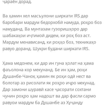
ҷараён дорад.
Ва ҳамин хел масъулони ширкати IRS дар
баробари мардум бедорхобӣ намуда, роҳро боз
намуданд. Ва мунтазам гузоришҳоро дар
шабакаҳои иҷтимоӣ дидем, ки роҳ боз аст.
Мардум менависанд, ки роҳҳо боз, техникаҳо
равуо доранд. Шукри будани ширкати IRS.
Ҳама медонем, ки дар ин гуна ҳолат на ҳама
фаъолона кор мекунанд. Бе ин ҳам, роҳи
Душанбе-Чаноқ ҳамин як роҳи одӣ нест ва
болотар аз рисолати як роҳро иҷро мекунад.
Дар замони шуравӣ касе ҷасорати сохтани
чунин роҳро ҳам надошт ва дар фасли сармо
равуои мардум ба Душанбе аз Хуҷанду