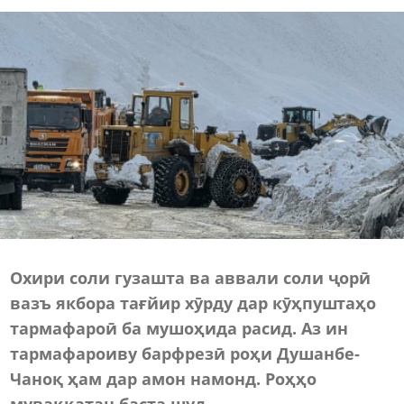
Охири соли гузашта ва аввали соли ҷорӣ
вазъ якбора тағйир хӯрду дар кӯҳпуштаҳо
тармафароӣ ба мушоҳида расид. Аз ин
тармафароиву барфрезӣ роҳи Душанбе-
Чаноқ ҳам дар амон намонд. Роҳҳо
муваққатан баста шуд.