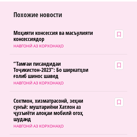
Похожие новости
Моҳияти консессия ва масъулияти
консессиядор
НАВГОНӢ АЗ КОРХОНАҲО
“Тамғаи писандидаи
Тоҷикистон-2023”: Бо ширкатҳои
ғолиб шинос шавед
НАВГОНӢ АЗ КОРХОНАҲО
Сохтмон, хизматрасонӣ, зеҳни
сунъӣ: муштариёни Хатлон аз
ҷузъиёти алоқаи мобилӣ огоҳ
шуданд
НАВГОНӢ АЗ КОРХОНАҲО