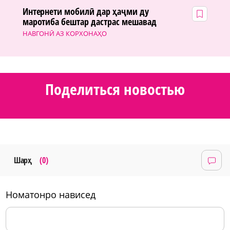
Интернети мобилӣ дар ҳаҷми ду
маротиба бештар дастрас мешавад
НАВГОНӢ АЗ КОРХОНАҲО
Поделиться новостью
Шарҳ
(0)
номатонро нависед