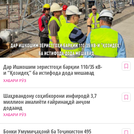
Дар Ишкошим зеристгоҳи барқии 110/35 кВ-
и “Қозидеҳ” ба истифода дода мешавад
ХАБАРИ РӮЗ
Шаҳрвандону соҳибкорони инфиродӣ 3,7
миллион амалиёти ғайринақдӣ анҷом
додаанд
ХАБАРИ РӮЗ
Бонки Умумиҷаҳонӣ ба Тоҷикистон 495