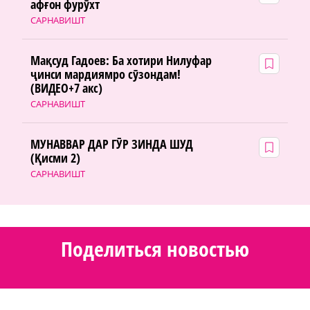
афғон фурӯхт
САРНАВИШТ
Мақсуд Гадоев: Ба хотири Нилуфар
ҷинси мардиямро сӯзондам!
(ВИДЕО+7 акс)
САРНАВИШТ
МУНАВВАР ДАР ГӮР ЗИНДА ШУД
(Қисми 2)
САРНАВИШТ
Поделиться новостью