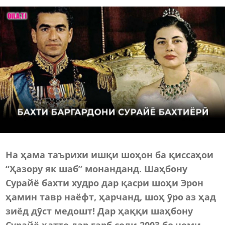
На ҳама таърихи ишқи шоҳон ба қиссаҳои
“Ҳазору як шаб” монанданд. Шаҳбону
Сурайё бахти худро дар қасри шоҳи Эрон
ҳамин тавр наёфт, ҳарчанд, шоҳ ӯро аз ҳад
зиёд дӯст медошт! Дар ҳаққи шаҳбону
Сурайё ҳатто дар ғарб соли 2003 бо номи