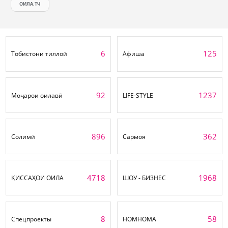
ОИЛА.ТЧ
6
125
Тобистони тиллоӣ
Афиша
92
1237
Моҷарои оилавӣ
LIFE-STYLE
896
362
Солимӣ
Сармоя
4718
1968
ҚИССАҲОИ ОИЛА
ШОУ - БИЗНЕС
8
58
Спецпроекты
НОМНОМА