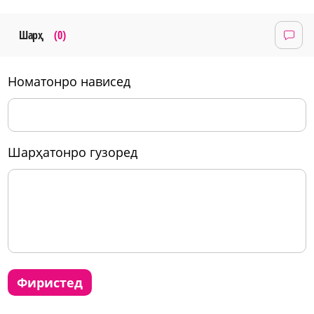
Шарҳ
(0)
номатонро нависед
шарҳатонро гузоред
фиристед