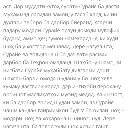
аст. Дар муддати кӯтоҳ сурати Сурайё ба дасти
Муҳаммад расидан замон, ӯ талаб кард, ки ин
духтари зеборо ба дарбор биёранд. Агарчи
падару модари Сурайё орзуи домоди мувофиқ
буданд, аммо ҳеҷ гумон намекарданд, ки худи
шоҳ ба ӯ хостгор мешавад. Дере нагузашта,
Сурайё ва волидонаш бо даъвати расмии
дарбор ба Теҳрон омаданд. Шаҳбону Шамс, ки
нисбати Сурайё муҳаббату дилгармӣ дошт,
шахсан барои омода шудани ӯ бо шоҳ хеле
кӯмаку дастгирӣ карда, дар интихоби пероҳану
ороишот маслиҳатҳои муфид медод. Аз ин ҷост,
ки ба дарбор ворид шудан замон, аз Сурайё
чашм кандан ғайриимкон буд! Ӯ бо оилаи шоҳ –
модари шоҳ ва хоҳаронаш шинос шуд. Дере
нагузашта, ба толор худи шоҳ ҳозир гашт.