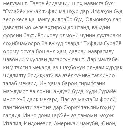
мегузашт. Тавре ёрдамчии шоҳ нависта буд:
“Сурайёи кучак тифли машҳур дар Исфаҳон буд,
зеро хеле қашангу дилрабо буд. Олмониҳо дар
давлати мо хеле эҳтиром доштанд, ва хуни
форсии бахтиёриҳову олмонӣ чунин духтараки
соҳибҷамолро ба вуҷуд овард.” Тифлии Сурайё
орому осуда бошанд ҳам, давраи наврасиву
ҷавонии ӯ куллан дигаргун гашт. Дар мактабе,
ки ӯ таҳсил мекард, аз шаҳбонуи ояндаи хурдак
ҷиддияту бодиққатӣ ва азёдкуниву талқинро
талаб мекард. Ин ҳама барои гирифтани
маълумот ва донишандӯзӣ буда, худи Сурайё
инро хуб дарк мекард. Пас аз мактаби форсӣ,
пансионати занона дар Сюрих таълимгоҳи ӯ
гардид. Инҷо донишҷӯйён аз тамоми ҷаҳон:
Италия, Индонезия, Америкаи ҷанубӣ, Юнон,