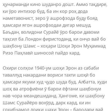
ҳунарманди кино шуданро дошт. Аммо тақдире,
ки ӯро интизор буд, ба ин кор роҳ дода
наметавонист, зеро ӯ ашрофзода буду бояд
ҳамсари ягон ашрофзодаи дигар мешуд.
Баъдан, волидони Сурайё ӯро барои давоми
таҳсил ба Лондон фиристоданд, ки онҷо вай бо
шаҳбону Шамс – хоҳари Шоҳи Эрон Муҳаммад
Ризо Паҳлавӣ шиносоӣ пайдо кард.
Охири солҳои 1940-ум шоҳи Эрон аз сабаби
таваллуд накардани вориси тахти шоҳӣ бо
ҳамсари якуми худ ҷудо шуда буд. Албатта, худи
шоҳ ва атрофиёни ӯ барои ёфтани шаҳбонуи
нав чора меандешиданд. Ҳангоме, ки шаҳбону
Шамс Сурайёро вохӯрд, дарк кард, ки ин
соҳибҷамол лоиқи шаҳи Эрон – бародари вай