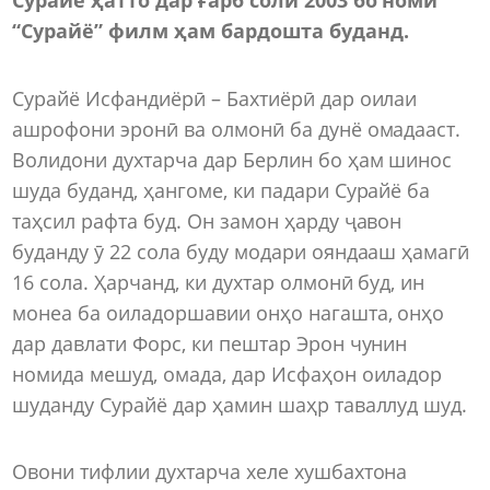
“Сурайё” филм ҳам бардошта буданд.
Сурайё Исфандиёрӣ – Бахтиёрӣ дар оилаи
ашрофони эронӣ ва олмонӣ ба дунё омадааст.
Волидони духтарча дар Берлин бо ҳам шинос
шуда буданд, ҳангоме, ки падари Сурайё ба
таҳсил рафта буд. Он замон ҳарду ҷавон
буданду ӯ 22 сола буду модари ояндааш ҳамагӣ
16 сола. Ҳарчанд, ки духтар олмонӣ буд, ин
монеа ба оиладоршавии онҳо нагашта, онҳо
дар давлати Форс, ки пештар Эрон чунин
номида мешуд, омада, дар Исфаҳон оиладор
шуданду Сурайё дар ҳамин шаҳр таваллуд шуд.
Овони тифлии духтарча хеле хушбахтона