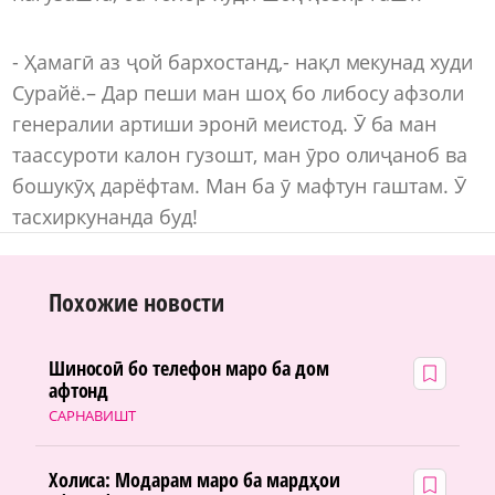
- Ҳамагӣ аз ҷой бархостанд,- нақл мекунад худи
Сурайё.– Дар пеши ман шоҳ бо либосу афзоли
генералии артиши эронӣ меистод. Ӯ ба ман
таассуроти калон гузошт, ман ӯро олиҷаноб ва
бошукӯҳ дарёфтам. Ман ба ӯ мафтун гаштам. Ӯ
тасхиркунанда буд!
Похожие новости
Шиносоӣ бо телефон маро ба дом
афтонд
САРНАВИШТ
Холиса: Модарам маро ба мардҳои