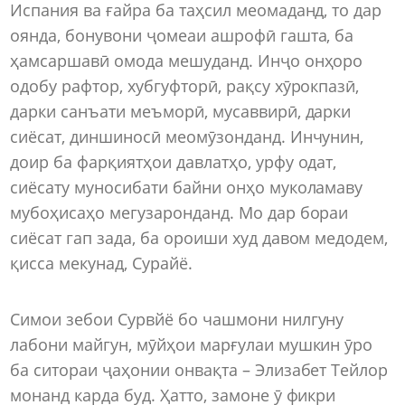
Испания ва ғайра ба таҳсил меомаданд, то дар
оянда, бонувони ҷомеаи ашрофӣ гашта, ба
ҳамсаршавӣ омода мешуданд. Инҷо онҳоро
одобу рафтор, хубгуфторӣ, рақсу хӯрокпазӣ,
дарки санъати меъморӣ, мусаввирӣ, дарки
сиёсат, диншиносӣ меомӯзонданд. Инчунин,
доир ба фарқиятҳои давлатҳо, урфу одат,
сиёсату муносибати байни онҳо муколамаву
мубоҳисаҳо мегузаронданд. Мо дар бораи
сиёсат гап зада, ба ороиши худ давом медодем,
қисса мекунад, Сурайё.
Симои зебои Сурвйё бо чашмони нилгуну
лабони майгун, мӯйҳои марғулаи мушкин ӯро
ба ситораи ҷаҳонии онвақта – Элизабет Тейлор
монанд карда буд. Ҳатто, замоне ӯ фикри