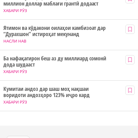
миллион доллар маблағи грантӣ додааст
ХАБАРИ РӮЗ
Ятимон ва кӯдакони оилаҳои камбизоат дар
“Дурахшон” истироҳат мекунанд
НАСЛИ НАВ
Ба нафақагирон беш аз ду миллиард сомонӣ
дода шудааст
ХАБАРИ РӮЗ
Кумитаи андоз дар шаш моҳ нақшаи
воридоти андозҳоро 123% иҷро кард
ХАБАРИ РӮЗ