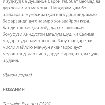
Ӯ зуд-зуд ба Душанбе барои табобат меомад ва
дар хонаи мо мемонд. Шавҳарам ҳам бо
шавҳараш муносибатҳои нағз доштанд, аммо
бефарзандӣ дугонаамро хонавайрон кард.
Баъди ташхисҳои зиёд дар як клиникаи
бонуфузи Ҳиндустон маълум шуд, ки Салима
модар шуда наметавонад. Зану шавҳаре, ки
мисли Лайлию Маҷнун якдигарро дӯст
медоштанд, дар сина дарди фироқ аз ҳам ҷудо
шуданд.
(Давом дорад)
НОЗАНИН
Таснифи Рухсора САИД