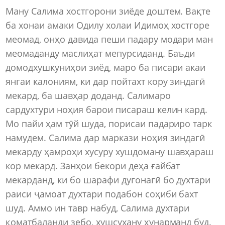
Ману Салима хостгорони зиёде доштем. Вақте
ба хонаи амаки Одилу холаи Идимоҳ хостгоре
меомад, онҳо давида пеши падару модари ман
меомаданду маслиҳат мепурсиданд. Баъди
домодхушкуниҳои зиёд, маро ба писари акаи
янгаи калониям, ки дар пойтахт кору зиндагӣ
мекард, ба шавҳар доданд. Салимаро
сардухтури ноҳия барои писараш келин кард.
Мо пайи ҳам тӯй шуда, порисаи падариро тарк
намудем. Салима дар маркази ноҳия зиндагӣ
мекарду ҳамроҳи хусуру хушдоману шавҳараш
кор мекард. Занҳои бекори деҳа ғайбат
мекарданд, ки бо шарафи дугонагӣ бо духтари
раиси ҷамоат духтари подабон соҳиби бахт
шуд. Аммо ин тавр набуд, Салима духтари
қоматбаланди зебо, хушсухану ҳунарманд буд.