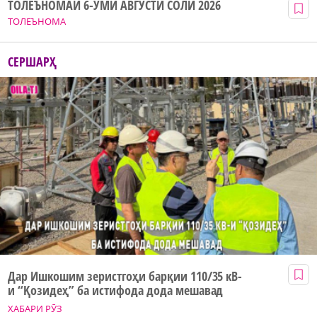
ТОЛЕЪНОМАИ 6-УМИ АВГУСТИ СОЛИ 2026
ТОЛЕЪНОМА
СЕРШАРҲ
Дар Ишкошим зеристгоҳи барқии 110/35 кВ-
и “Қозидеҳ” ба истифода дода мешавад
ХАБАРИ РӮЗ