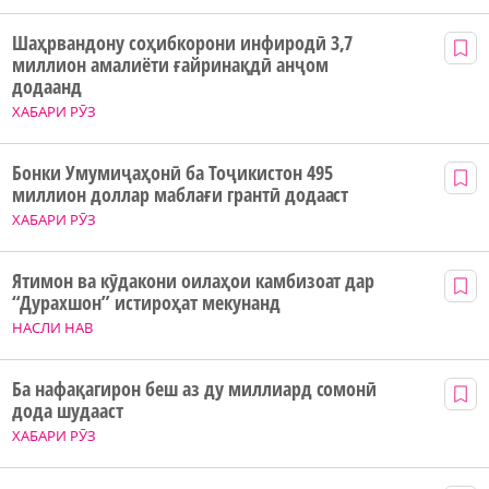
Шаҳрвандону соҳибкорони инфиродӣ 3,7
миллион амалиёти ғайринақдӣ анҷом
додаанд
ХАБАРИ РӮЗ
Бонки Умумиҷаҳонӣ ба Тоҷикистон 495
миллион доллар маблағи грантӣ додааст
ХАБАРИ РӮЗ
Ятимон ва кӯдакони оилаҳои камбизоат дар
“Дурахшон” истироҳат мекунанд
НАСЛИ НАВ
Ба нафақагирон беш аз ду миллиард сомонӣ
дода шудааст
ХАБАРИ РӮЗ