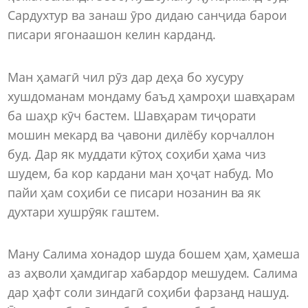
Сардухтур ва занаш ӯро дидаю санҷида барои
писари ягонаашон келин карданд.
Ман ҳамагӣ чил рӯз дар деҳа бо хусуру
хушдоманам мондаму баъд ҳамроҳи шавҳарам
ба шаҳр кӯч бастем. Шавҳарам тиҷорати
мошин мекард ва ҷавони дилёбу корчаллон
буд. Дар як муддати кӯтоҳ соҳиби ҳама чиз
шудем, ба кор кардани ман ҳоҷат набуд. Мо
пайи ҳам соҳиби се писари нозанин ва як
духтари хушрӯяк гаштем.
Ману Салима хонадор шуда бошем ҳам, ҳамеша
аз аҳволи ҳамдигар хабардор мешудем. Салима
дар ҳафт соли зиндагӣ соҳиби фарзанд нашуд.