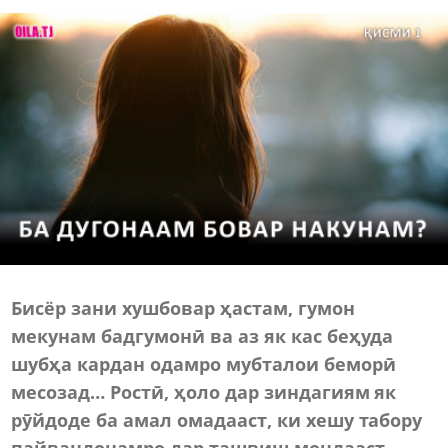
Бисёр зани хушбовар ҳастам, гумон
мекунам бадгумонӣ ва аз як кас беҳуда
шубҳа кардан одамро мубталои беморӣ
месозад… Ростӣ, ҳоло дар зиндагиям як
рӯйдоде ба амал омадааст, ки хешу табору
пайвандонамро дар ташвиш мондааст.