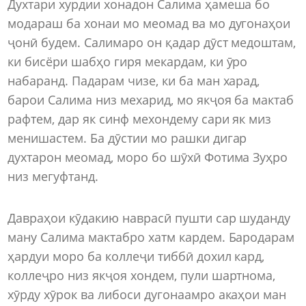
Духтари хурдии хонадон Салима ҳамеша бо
модараш ба хонаи мо меомад ва мо дугонаҳои
ҷонӣ будем. Салимаро он қадар дӯст медоштам,
ки бисёри шабҳо гиря мекардам, ки ӯро
набаранд. Падарам чизе, ки ба ман харад,
барои Салима низ мехарид, мо якҷоя ба мактаб
рафтем, дар як синф мехондему сари як миз
менишастем. Ба дӯстии мо рашки дигар
духтарон меомад, моро бо шӯхӣ Фотима Зуҳро
низ мегуфтанд.
Давраҳои кӯдакию наврасӣ пушти сар шуданду
ману Салима мактабро хатм кардем. Бародарам
ҳардуи моро ба коллеҷи тиббӣ дохил кард,
коллеҷро низ якҷоя хондем, пули шартнома,
хӯрду хӯрок ва либоси дугонаамро акаҳои ман