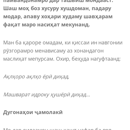
Шаш моҳ боз хусуру хушдоман, падару
модар, апаву хоҳари худаму шавҳарам
фақат маро насиҳат мекунанд.
Ман ба қароре омадам, ки қиссаи ин навгонии
рӯзгорамро менависаму аз хонандагон
маслиҳат мепурсам. Охир, беҳуда нагуфтаанд:
Ақлҳоро ақлҳо ёрӣ диҳад,
Машварат идроку ҳушёрӣ диҳад…
Дугонаҳои ҷамолакӣ
Мо дар оилаамон шаш-ҳашт нафар ба воя