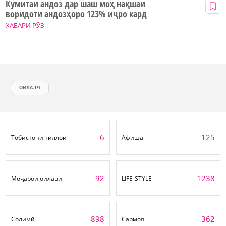
Кумитаи андоз дар шаш моҳ нақшаи
воридоти андозҳоро 123% иҷро кард
ХАБАРИ РӮЗ
ОИЛА.ТЧ
6
125
Тобистони тиллоӣ
Афиша
92
1238
Моҷарои оилавӣ
LIFE-STYLE
898
362
Солимӣ
Сармоя