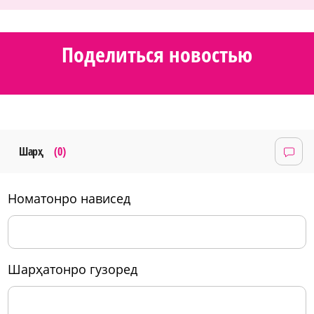
Поделиться новостью
Шарҳ
(0)
номатонро нависед
шарҳатонро гузоред