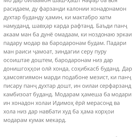
расидаем, ду фарзанди калонии хонадонамон
духтар буданду ҳамин, ки мактабро хатм
намуданд, шавҳар карда рафтанд. Баъди панҷ
акаам ман ба дунё омадаам, ки ноздонаю эркаи
падару модар ва бародаронам будам. Падари
ман раиси ҷамоат, зиндагии серу пуру
осоиштае доштем, бародаронам низ дар
донишгоҳҳои олӣ хонда, соҳибкасб буданд. Дар
ҳамсоягиямон марди подабоне мезист, ки панҷ
писару панҷ духтар дошт, ин оилаи серфарзанд
камбизоат буданд. Модарам ҳамеша ба модари
ин хонадон холаи Идимоҳ ёрӣ мерасонд ва
хола низ дар навбати худ ба ҳама корҳои
модарам кумак мекард.