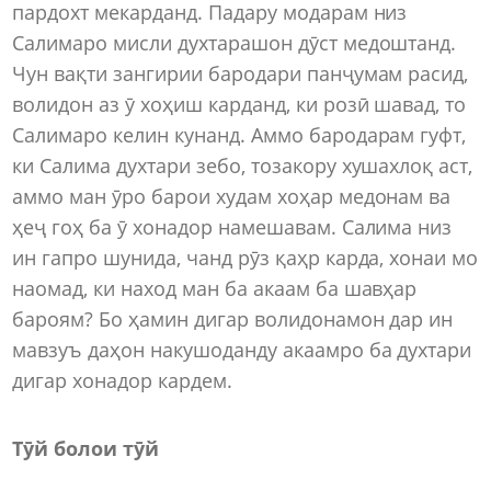
пардохт мекарданд. Падару модарам низ
Салимаро мисли духтарашон дӯст медоштанд.
Чун вақти зангирии бародари панҷумам расид,
волидон аз ӯ хоҳиш карданд, ки розӣ шавад, то
Салимаро келин кунанд. Аммо бародарам гуфт,
ки Салима духтари зебо, тозакору хушахлоқ аст,
аммо ман ӯро барои худам хоҳар медонам ва
ҳеҷ гоҳ ба ӯ хонадор намешавам. Салима низ
ин гапро шунида, чанд рӯз қаҳр карда, хонаи мо
наомад, ки наход ман ба акаам ба шавҳар
бароям? Бо ҳамин дигар волидонамон дар ин
мавзуъ даҳон накушоданду акаамро ба духтари
дигар хонадор кардем.
Тӯй болои тӯй