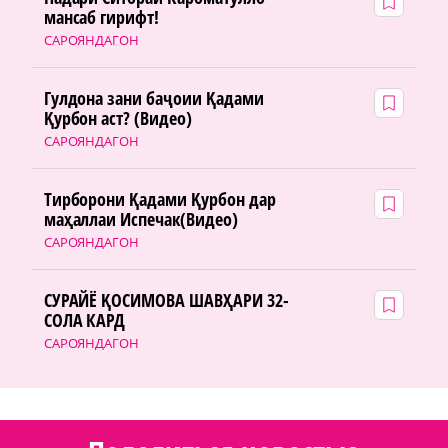
мансаб гирифт!
САРОЯНДАГОН
Гулдона зани баҷоии Қадами
Қурбон аст? (Видео)
САРОЯНДАГОН
Тирборони Қадами Қурбон дар
маҳаллаи Испечак(Видео)
САРОЯНДАГОН
СУРАЙЁ ҚОСИМОВА ШАВҲАРИ 32-
СОЛА КАРД
САРОЯНДАГОН