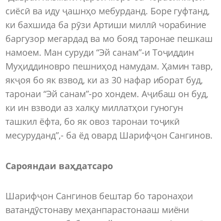
сиёсӣ ва иду ҷашнҳо мебурданд. Боре гуфтанд,
ки бахшида ба рӯзи Артиши миллӣ чорабиние
баргузор мегардад ва мо бояд таронае пешкаш
намоем. Ман суруди “Эй санам”-и Тоҷиддин
Муҳиддиновро пешниҳод намудам. Ҳамин тавр,
якҷоя бо як взвод, ки аз 30 нафар иборат буд,
таронаи “Эй санам”-ро хондем. Аҷибаш он буд,
ки ин взводи аз халқу миллатҳои гуногун
ташкил ёфта, бо як овоз таронаи тоҷикӣ
месуруданд”,- ба ёд овард Шарифҷон Сангинов.
Сарояндаи ваҳдатсаро
Шарифҷон Сангинов бештар бо таронаҳои
ватандӯстонаву меҳанпарастонааш миёни