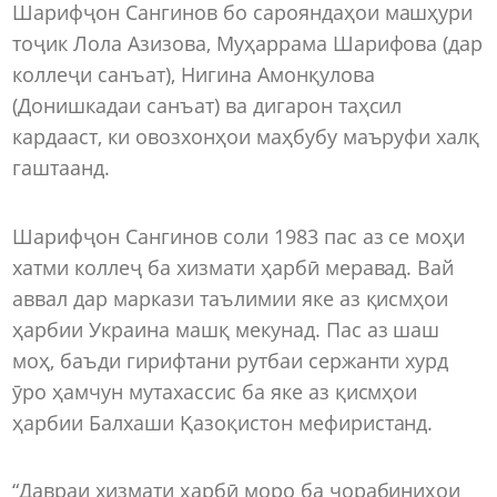
Шарифҷон Сангинов бо сарояндаҳои машҳури
тоҷик Лола Азизова, Муҳаррама Шарифова (дар
коллеҷи санъат), Нигина Амонқулова
(Донишкадаи санъат) ва дигарон таҳсил
кардааст, ки овозхонҳои маҳбубу маъруфи халқ
гаштаанд.
Шарифҷон Сангинов соли 1983 пас аз се моҳи
хатми коллеҷ ба хизмати ҳарбӣ меравад. Вай
аввал дар маркази таълимии яке аз қисмҳои
ҳарбии Украина машқ мекунад. Пас аз шаш
моҳ, баъди гирифтани рутбаи сержанти хурд
ӯро ҳамчун мутахассис ба яке аз қисмҳои
ҳарбии Балхаши Қазоқистон мефиристанд.
“Давраи хизмати ҳарбӣ моро ба чорабиниҳои