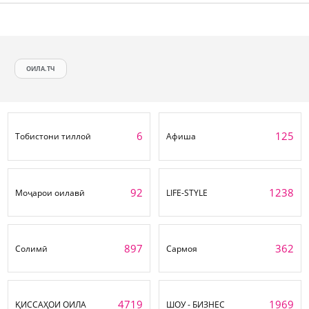
ОИЛА.ТЧ
6
125
Тобистони тиллоӣ
Афиша
92
1238
Моҷарои оилавӣ
LIFE-STYLE
897
362
Солимӣ
Сармоя
4719
1969
ҚИССАҲОИ ОИЛА
ШОУ - БИЗНЕС