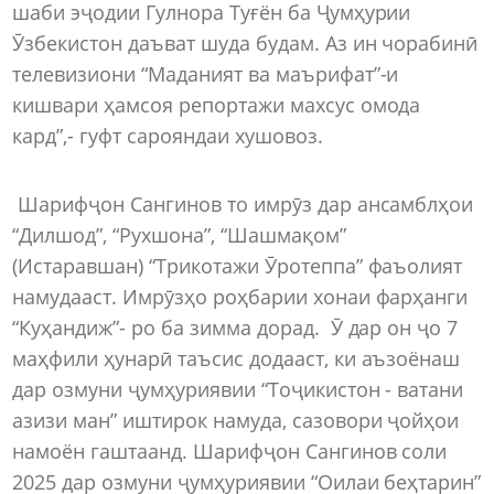
шаби эҷодии Гулнора Туғён ба Ҷумҳурии
Ӯзбекистон даъват шуда будам. Аз ин чорабинӣ
телевизиони “Маданият ва маърифат”-и
кишвари ҳамсоя репортажи махсус омода
кард”,- гуфт сарояндаи хушовоз.
Шарифҷон Сангинов то имрӯз дар ансамблҳои
“Дилшод”, “Рухшона”, “Шашмақом”
(Истаравшан) “Трикотажи Ӯротеппа” фаъолият
намудааст. Имрӯзҳо роҳбарии хонаи фарҳанги
“Куҳандиж”- ро ба зимма дорад. Ӯ дар он ҷо 7
маҳфили ҳунарӣ таъсис додааст, ки аъзоёнаш
дар озмуни ҷумҳуриявии “Тоҷикистон - ватани
азизи ман” иштирок намуда, сазовори ҷойҳои
намоён гаштаанд. Шарифҷон Сангинов соли
2025 дар озмуни ҷумҳуриявии “Оилаи беҳтарин”