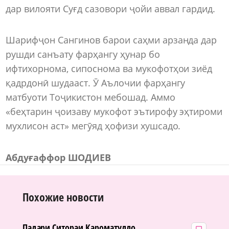
дар вилояти Суғд сазовори ҷойи аввал гардид.
Шарифҷон Сангинов барои саҳми арзанда дар
рушди санъату фарҳангу ҳунар бо
ифтихорнома, сипоснома ва мукофотҳои зиёд
қадрдонӣ шудааст. Ӯ Аълочии фарҳангу
матбуоти Тоҷикистон мебошад. Аммо
«беҳтарин ҷоизаву мукофот эътирофу эҳтироми
мухлисон аст» мегӯяд ҳофизи хушсадо.
Абдуғаффор ШОДИЕВ
Похожие новости
Падари Ситораи Кароматулло