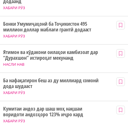
додаанд
ХАБАРИ РӮЗ
Бонки Умумиҷаҳонӣ ба Тоҷикистон 495
миллион доллар маблағи грантӣ додааст
ХАБАРИ РӮЗ
Ятимон ва кӯдакони оилаҳои камбизоат дар
“Дурахшон” истироҳат мекунанд
НАСЛИ НАВ
Ба нафақагирон беш аз ду миллиард сомонӣ
дода шудааст
ХАБАРИ РӮЗ
Кумитаи андоз дар шаш моҳ нақшаи
воридоти андозҳоро 123% иҷро кард
ХАБАРИ РӮЗ