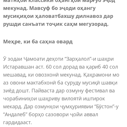
мекунад. Мавсуф бо эҷоди оҳангу
мусиқиҳои ҳаловатбахшу дилнавоз дар
рушди санъати тоҷик саҳм мегузорад.
Меҳре, ки ба саҳна овард
Ӯ зодаи Ҷамоати деҳоти “Зарҳалол”-и шаҳри
Истаравшан аст. 60 сол дорад ва қариб 40 сол
мешавад, ки овозхонӣ мекунад. Қаҳрамони мо
аз овони мактабхонӣ ба суруду мусиқӣ шавқи
зиёд дошт. Пайваста дар озмуну фестивал ва
чорабиниҳои шаҳриву вилоятӣ иштирок
мекард. Дар озмунҳои ҷумҳуриявии “Бӯстон”-у
“Андалеб” борҳо сазовори ҷойи аввал
гардидааст.