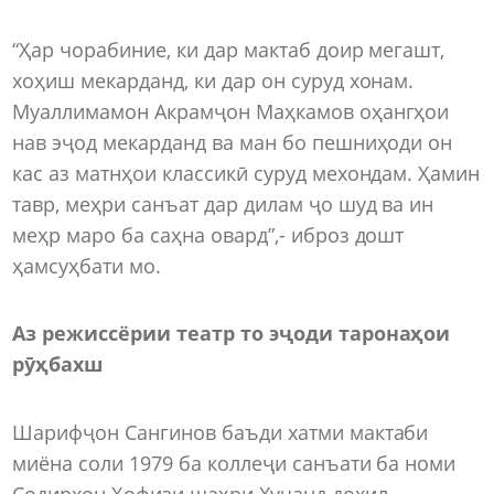
“Ҳар чорабиние, ки дар мактаб доир мегашт,
хоҳиш мекарданд, ки дар он суруд хонам.
Муаллимамон Акрамҷон Маҳкамов оҳангҳои
нав эҷод мекарданд ва ман бо пешниҳоди он
кас аз матнҳои классикӣ суруд мехондам. Ҳамин
тавр, меҳри санъат дар дилам ҷо шуд ва ин
меҳр маро ба саҳна овард”,- иброз дошт
ҳамсуҳбати мо.
Аз режиссёрии театр то эҷоди таронаҳои
рӯҳбахш
Шарифҷон Сангинов баъди хатми мактаби
миёна соли 1979 ба коллеҷи санъати ба номи
Содирхон Ҳофизи шаҳри Хуҷанд дохил