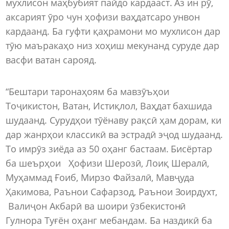
мухлисон маҳбубият пайдо кардааст. Аз ин рӯ,
аксарият ӯро чун ҳофизи ваҳдатсаро унвон
кардаанд. Ба гуфти қаҳрамони мо мухлисон дар
тӯю маъракаҳо низ хоҳиш мекунанд суруде дар
васфи ватан сарояд.
“Бештари таронаҳоям ба мавзӯъҳои
Тоҷикистон, Ватан, Истиқлол, Ваҳдат бахшида
шудаанд. Сурудҳои тӯёнаву рақсӣ ҳам дорам, ки
дар жанрҳои классикӣ ва эстрадӣ эҷод шудаанд.
То имрӯз зиёда аз 50 оҳанг бастаам. Бисёртар
ба шеърҳои Ҳофизи Шерозӣ, Лоиқ Шералӣ,
Муҳаммад Ғоиб, Мирзо Файзалӣ, Мавҷуда
Ҳакимова, Раънои Сафарзод, Раънои Зоирдухт,
Валиҷон Акбарӣ ва шоири ӯзбекистонӣ
Гулнора Туғён оҳанг мебандам. Ба наздикӣ ба