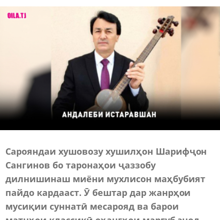
Сарояндаи хушовозу хушилҳон Шарифҷон
Сангинов бо таронаҳои ҷаззобу
дилнишинаш миёни мухлисон маҳбубият
пайдо кардааст. Ӯ бештар дар жанрҳои
мусиқии суннатӣ месарояд ва барои
матнҳои классикӣ оҳангҳои марғуб эҷод