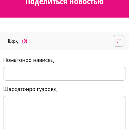
Поделиться новостью
Шарҳ
(0)
номатонро нависед
шарҳатонро гузоред