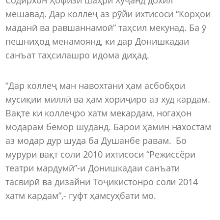
мешавад. Дар коллеҷ аз рӯйи ихтисоси “Корҳои
маданӣ ва равшаннамоӣ” таҳсил мекунад. Ба ӯ
пешниҳод менамоянд, ки дар Донишкадаи
санъат таҳсилашро идома диҳад.
“Дар коллеҷ ман навохтани ҳам асбобҳои
мусиқии миллӣ ва ҳам хориҷиро аз худ кардам.
Вақте ки коллеҷро хатм мекардам, ногаҳон
модарам бемор шуданд. Барои ҳамин нахостам
аз модар дур шуда ба Душанбе равам. Бо
мурури вақт соли 2010 ихтисоси “Режиссёри
театри мардумӣ”-и Донишкадаи санъати
тасвирӣ ва дизайни Тоҷикистонро соли 2014
хатм кардам”,- гуфт ҳамсуҳбати мо.