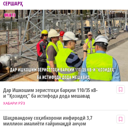
СЕРШАРҲ
Дар Ишкошим зеристгоҳи барқии 110/35 кВ-
и “Қозидеҳ” ба истифода дода мешавад
ХАБАРИ РӮЗ
Шаҳрвандону соҳибкорони инфиродӣ 3,7
миллион амалиёти ғайринақдӣ анҷом