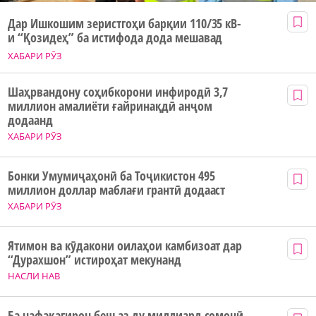
Дар Ишкошим зеристгоҳи барқии 110/35 кВ-
и “Қозидеҳ” ба истифода дода мешавад
ХАБАРИ РӮЗ
Шаҳрвандону соҳибкорони инфиродӣ 3,7
миллион амалиёти ғайринақдӣ анҷом
додаанд
ХАБАРИ РӮЗ
Бонки Умумиҷаҳонӣ ба Тоҷикистон 495
миллион доллар маблағи грантӣ додааст
ХАБАРИ РӮЗ
Ятимон ва кӯдакони оилаҳои камбизоат дар
“Дурахшон” истироҳат мекунанд
НАСЛИ НАВ
Ба нафақагирон беш аз ду миллиард сомонӣ