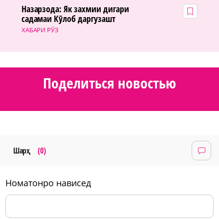
Назарзода: Як захмии дигари
садамаи Кӯлоб даргузашт
ХАБАРИ РӮЗ
Поделиться новостью
Шарҳ
(0)
номатонро нависед