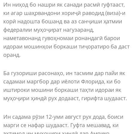
Ин ниҳод бо нашри як санади расмӣ гуфтааст,
ки агар шаҳрвандони хориҷӣ раводид (виза)-и
корӣ надошта бошанд ва аз санҷиши ҳатмии
федералии муҳоҷират нагузаранд,
наметавонанд гувоҳномаи ронандагӣ барои
идораи мошинҳои боркаши тиҷоратиро ба даст
оранд.
Ба гузориши расонаҳо, ин тасмим дар пайи як
садамаи маргбор дар иёлоти Флорида, ки бо
иштироки мошини боркаши таҳти идораи як
муҳоҷири ҳиндӣ рух додааст, гирифта шудааст.
Ин садама рӯзи 12-уми август рух дода, боиси
марги се нафар шудааст. Гуфта мешавад, ки
эҳтимол ин муҳоҷири ҳиндӣ дар Амрико