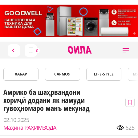
ХАБАР
САРМОЯ
LIFE-STYLE
М
Амрико ба шаҳрвандони
хориҷӣ додани як намуди
гувоҳномаро манъ мекунад
02.10.2025
Маҳина РАҲИМЗОДА
625