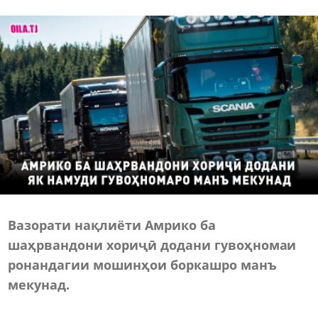
Вазорати нақлиёти Амрико ба
шаҳрвандони хориҷӣ додани гувоҳномаи
ронандагии мошинҳои боркашро манъ
мекунад.