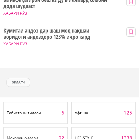
дода шудааст
ХАБАРИ РӮЗ
Кумитаи андоз дар шаш моҳ нақшаи
воридоти андозҳоро 123% иҷро кард
ХАБАРИ РӮЗ
ОИЛА.ТЧ
6
125
Тобистони тиллоӣ
Афиша
92
1238
Моҷарои оилавӣ
LIFE-STYLE