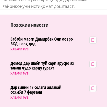
ғайриқонунӣ истиқомат доштааст.
Похожие новости
Сабаби марги Дамирбек Олимовро
ВКД шарҳ дод
ХАБАРИ РӮЗ
Домод дар шаби тӯй сари арӯсро аз
танаш ҷудо карду гурехт
ХАБАРИ РӮЗ
Дар синни 17 солагӣ аллакай
соҳиби 7 фарзанд
ХАБАРИ РӮЗ