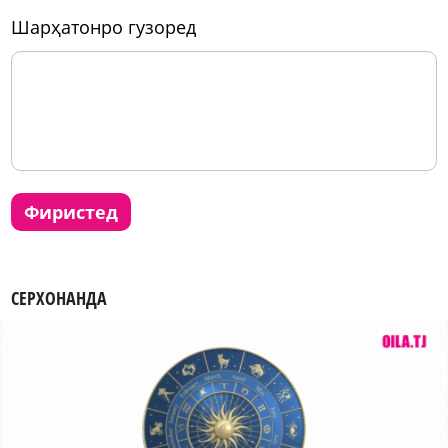
шарҳатонро гузоред
фиристед
СЕРХОНАНДА