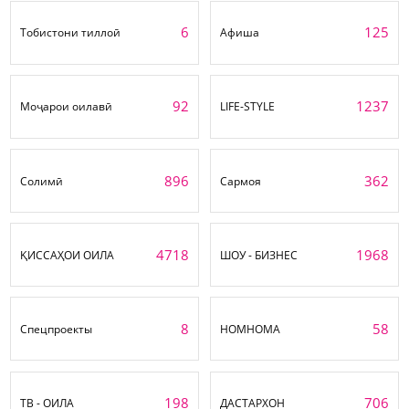
6
125
Тобистони тиллоӣ
Афиша
92
1237
Моҷарои оилавӣ
LIFE-STYLE
896
362
Солимӣ
Сармоя
4718
1968
ҚИССАҲОИ ОИЛА
ШОУ - БИЗНЕС
8
58
Спецпроекты
НОМНОМА
198
706
ТВ - ОИЛА
ДАСТАРХОН