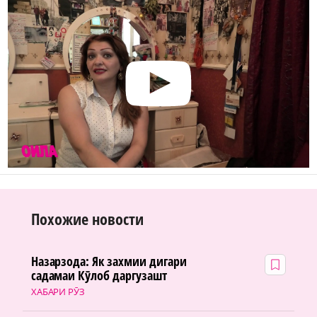
Похожие новости
Назарзода: Як захмии дигари
садамаи Кӯлоб даргузашт
ХАБАРИ РӮЗ