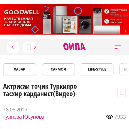
ХАБАР
САРМОЯ
LIFE-STYLE
М
Актрисаи тоҷик Туркияро
тасхир карданист(Видео)
18.06.2019
Гулноза Юсупова
7933