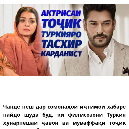
Чанде пеш дар сомонаҳои иҷтимоӣ хабаре
пайдо шуда буд, ки филмсозони Туркия
ҳунарпешаи ҷавон ва муваффақи тоҷик