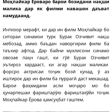
Моҳпайкар Ёроваро барои бозидани нақши
малика дар як филми навашон даъват
намудаанд.
Интизор мерафт, ки дар ин филм Моҳпайкар бо
ситораи синамои турк Бурак Озчивит нақш
мебозад, аммо баъдан наворгирии филм ба
таъхир афтод. Дар байни мухлисони синамо
овозае паҳн гашт, ки гӯё Бурак Озчивит
эътироз кардааст, ки агар нақши маликаи
форсро актрисаи тоҷик бозӣ кунад, ӯ аз
иштирок дар ин филм ба пуррагӣ даст мекашад.
Барои фаҳмидани асли моҷаро мо бо
ҳунарпешаи фариштарӯю фариштахӯйи тоҷик
Моҳпайкар Ёрова ҳамсуҳбат гаштем.