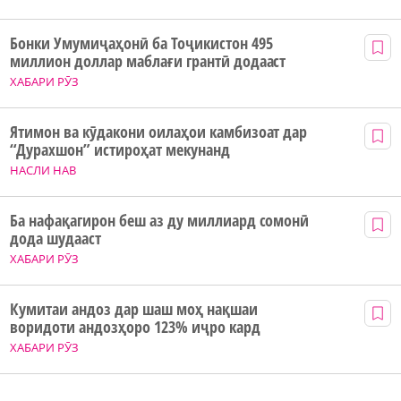
Бонки Умумиҷаҳонӣ ба Тоҷикистон 495
миллион доллар маблағи грантӣ додааст
ХАБАРИ РӮЗ
Ятимон ва кӯдакони оилаҳои камбизоат дар
“Дурахшон” истироҳат мекунанд
НАСЛИ НАВ
Ба нафақагирон беш аз ду миллиард сомонӣ
дода шудааст
ХАБАРИ РӮЗ
Кумитаи андоз дар шаш моҳ нақшаи
воридоти андозҳоро 123% иҷро кард
ХАБАРИ РӮЗ