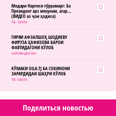
Модари Наргиси ғӯррамарг: Ба
Президент арз мекунам, агар...
(ВИДЕО аз ҷои ҳодиса)
ТВ - ОИЛА
ГИРЯИ АФЗАЛШОҲ ШОДИЕВУ
ФИРУЗА ҲАФИЗОВА БАРОИ
ФАВТИДАГОНИ КӮЛОБ
САРОЯНДАГОН
КӮМАКИ OILA.TJ БА СОКИНОНИ
ЗАРАРДИДАИ ШАҲРИ КӮЛОБ
ТВ - ОИЛА
Поделиться новостью