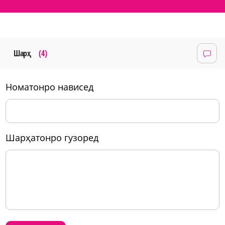
Шарҳ
(4)
номатонро нависед
шарҳатонро гузоред