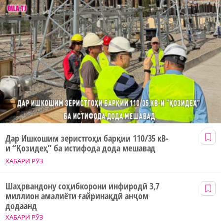
Дар Ишкошим зеристгоҳи барқии 110/35 кВ-
и “Қозидеҳ” ба истифода дода мешавад
ХАБАРИ РӮЗ
Шаҳрвандону соҳибкорони инфиродӣ 3,7
миллион амалиёти ғайринақдӣ анҷом
додаанд
ХАБАРИ РӮЗ