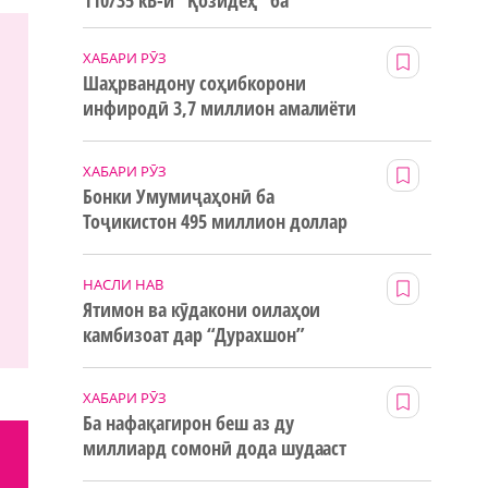
110/35 кВ-и “Қозидеҳ” ба
истифода дода мешавад
ХАБАРИ РӮЗ
Шаҳрвандону соҳибкорони
инфиродӣ 3,7 миллион амалиёти
ғайринақдӣ анҷом додаанд
ХАБАРИ РӮЗ
Бонки Умумиҷаҳонӣ ба
Тоҷикистон 495 миллион доллар
маблағи грантӣ додааст
НАСЛИ НАВ
Ятимон ва кӯдакони оилаҳои
камбизоат дар “Дурахшон”
истироҳат мекунанд
ХАБАРИ РӮЗ
Ба нафақагирон беш аз ду
миллиард сомонӣ дода шудааст