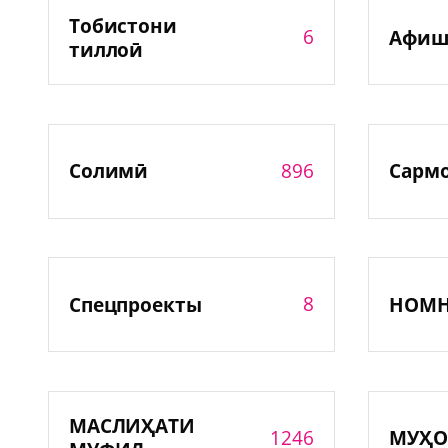
Тобистони
6
Афиш
тиллоӣ
896
Солимӣ
Сарм
8
Спецпроекты
НОМ
МАСЛИҲАТИ
1246
МУҲО