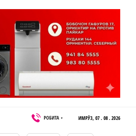
РОБИТА
ИМРӮЗ,
07 . 08 . 2026
▼