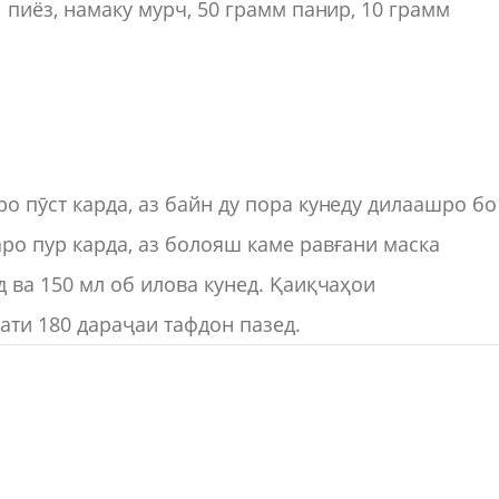
 пиёз, намаку мурч, 50 грамм панир, 10 грамм
о пӯст карда, аз байн ду пора кунеду дилаашро бо
ро пур карда, аз болояш каме равғани маска
д ва 150 мл об илова кунед. Қаиқчаҳои
ати 180 дараҷаи тафдон пазед.