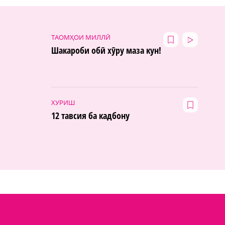
ТАОМҲОИ МИЛЛӢ
Шакароби обӣ хӯру маза кун!
ХУРИШ
12 тавсия ба кадбону