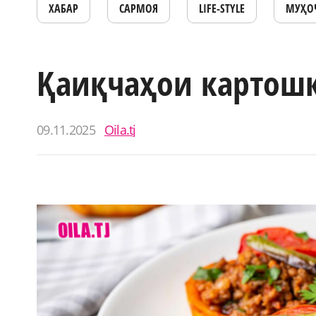
ХАБАР
САРМОЯ
LIFE-STYLE
МУҲО
Қаиқчаҳои картош
09.11.2025
Oila.tj