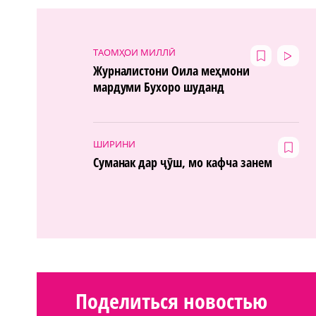
ТАОМҲОИ МИЛЛӢ
Журналистони Оила меҳмони
мардуми Бухоро шуданд
ШИРИНИ
Суманак дар ҷӯш, мо кафча занем
Поделиться новостью