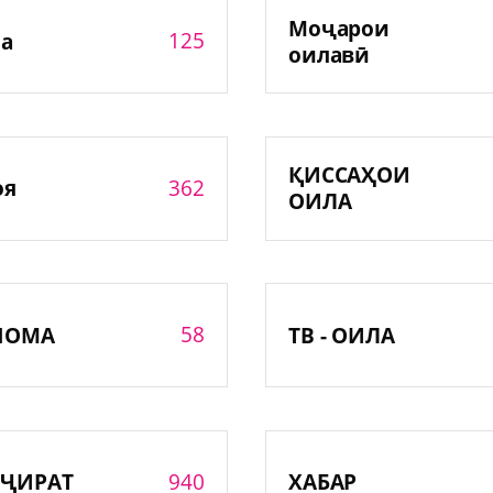
Моҷарои
125
а
оилавӣ
ҚИССАҲОИ
362
оя
ОИЛА
58
НОМА
ТВ - ОИЛА
940
ҶИРАТ
ХАБАР