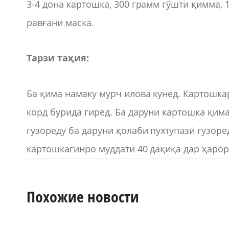
3-4 дона картошка, 300 грамм гӯшти қимма, 1
равғани маска.
Тарзи таҳия:
Ба қима намаку мурч илова кунед. Картошкар
корд бурида гиред. Ба даруни картошка қима
гузореду ба даруни қолаби пухтупазӣ гузоре
картошкагинро муддати 40 дақиқа дар ҳарор
Похожие новости