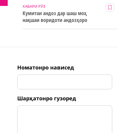
ХАБАРИ РӮЗ
Кумитаи андоз дар шаш моҳ
нақшаи воридоти андозҳоро
123% иҷро кард
номатонро нависед
шарҳатонро гузоред