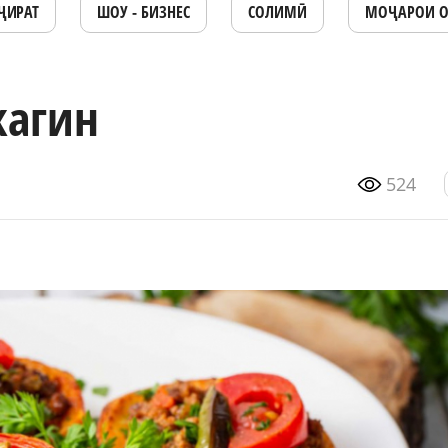
ҶИРАТ
ШОУ - БИЗНЕС
СОЛИМӢ
МОҶАРОИ 
кагин
524