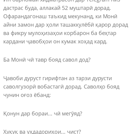
дастрас буда, аллакай 52 муштарӣ дорад.
Офарандагонаш таъкид мекунанд, ки Монӣ
айни замон дар ҳоли ташаккулёбӣ қарор дорад
ва фикру мулоҳизаҳои корбарон ба беҳтар
кардани ҷавобҳои он кумак хоҳад кард.
Ба Монӣ чӣ тавр бояд савол дод?
Ҷавоби дуруст гирифтан аз тарзи дурусти
саволгузорӣ вобастагӣ дорад. Саволҳо бояд
чунин оғоз ёбанд:
Қонун дар бораи... чӣ мегӯяд?
Ҳуқуқ ва уҳдадориҳои... чист?