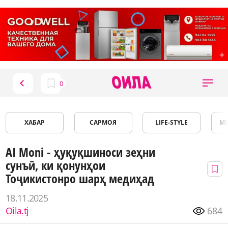
ХАБАР
САРМОЯ
LIFE-STYLE
М
AI Moni - ҳуқуқшиноси зеҳни
сунъӣ, ки қонунҳои
Тоҷикистонро шарҳ медиҳад
18.11.2025
Oila.tj
684