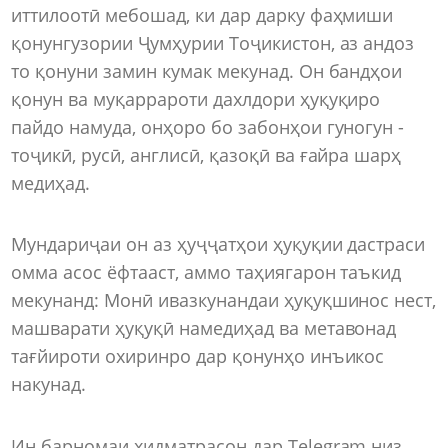
иттилоотӣ мебошад, ки дар дарку фаҳмиши
қонунгузории Ҷумҳурии Тоҷикистон, аз андоз
то қонуни замин кумак мекунад. Он бандҳои
қонун ва муқаррароти дахлдори ҳуқуқиро
пайдо намуда, онҳоро бо забонҳои гуногун -
тоҷикӣ, русӣ, англисӣ, қазоқӣ ва ғайра шарҳ
медиҳад.
Мундариҷаи он аз ҳуҷҷатҳои ҳуқуқии дастраси
омма асос ёфтааст, аммо таҳиягарон таъкид
мекунанд: Монӣ ивазкунандаи ҳуқуқшинос нест,
машварати ҳуқуқӣ намедиҳад ва метавонад
тағйироти охиринро дар қонунҳо инъикос
накунад.
Ин барномаи хидматрасон дар Telegram низ