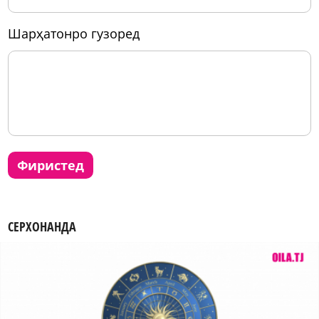
шарҳатонро гузоред
фиристед
СЕРХОНАНДА