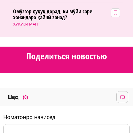
Омӯзгор ҳуқуқ дорад, ки мӯйи сари
хонандаро қайчӣ занад?
ҲУҚУҚИ МАН
Поделиться новостью
Шарҳ
(0)
номатонро нависед