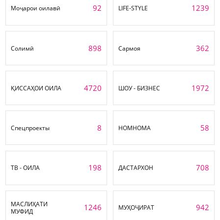
92
1239
Моҷарои оилавӣ
LIFE-STYLE
898
362
Солимӣ
Сармоя
4720
1972
ҚИССАҲОИ ОИЛА
ШОУ - БИЗНЕС
8
58
Спецпроекты
НОМНОМА
198
708
ТВ - ОИЛА
ДАСТАРХОН
МАСЛИҲАТИ
1246
942
МУҲОҶИРАТ
МУФИД