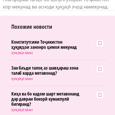
кор мекунад ва асноди ҳуқуқӣ эҷод намекунад.
Похожие новости
Конститутсияи Тоҷикистон
ҳуқуқҳои занонро ҳимоя мекунад
ҲУҚУҚИ МАН
Зан баъди талоқ аз шавҳараш хона
талаб карда метавонад?
ҲУҚУҚИ МАН
Киҳо ва бо кадом шарт метавонанд
дар давраи бекорӣ кумакпулӣ
бигиранд?
ҲУҚУҚИ МАН