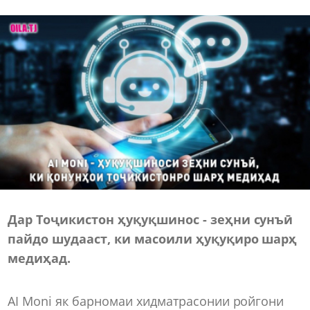
Дар Тоҷикистон ҳуқуқшинос - зеҳни сунъӣ
пайдо шудааст, ки масоили ҳуқуқиро шарҳ
медиҳад.
AI Moni як барномаи хидматрасонии ройгони