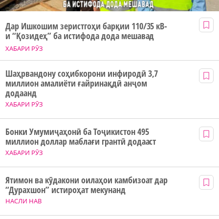
Дар Ишкошим зеристгоҳи барқии 110/35 кВ-
и “Қозидеҳ” ба истифода дода мешавад
ХАБАРИ РӮЗ
Шаҳрвандону соҳибкорони инфиродӣ 3,7
миллион амалиёти ғайринақдӣ анҷом
додаанд
ХАБАРИ РӮЗ
Бонки Умумиҷаҳонӣ ба Тоҷикистон 495
миллион доллар маблағи грантӣ додааст
ХАБАРИ РӮЗ
Ятимон ва кӯдакони оилаҳои камбизоат дар
“Дурахшон” истироҳат мекунанд
НАСЛИ НАВ