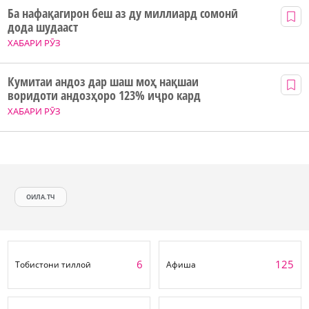
Ба нафақагирон беш аз ду миллиард сомонӣ
дода шудааст
ХАБАРИ РӮЗ
Кумитаи андоз дар шаш моҳ нақшаи
воридоти андозҳоро 123% иҷро кард
ХАБАРИ РӮЗ
ОИЛА.ТЧ
6
125
Тобистони тиллоӣ
Афиша