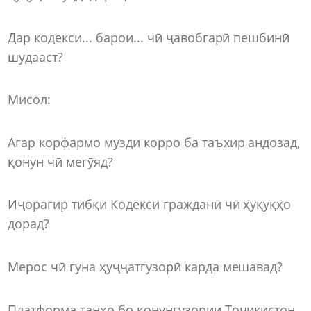
Дар кодекси... барои... чӣ ҷавобгарӣ пешбинӣ
шудааст?
Мисол:
Агар корфармо музди корро ба таъхир андозад,
қонун чӣ мегӯяд?
Иҷорагир тибқи Кодекси гражданӣ чӣ ҳуқуқҳо
дорад?
Мерос чӣ гуна ҳуҷҷатгузорӣ карда мешавад?
Платформа танҳо бо қонунгузории Тоҷикистон