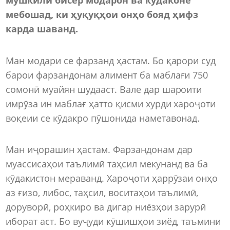
мебошад, ки ҳуқуқҳои онҳо бояд ҳифз
карда шаванд.
Ман модари се фарзанд ҳастам. Бо қарори суд
барои фарзандонам алимент ба маблағи 750
сомонӣ муайян шудааст. Вале дар шароити
имрӯза ин маблағ ҳатто қисми хурди хароҷоти
воқеии се кӯдакро пӯшонида наметавонад.
Ман иҷорашин ҳастам. Фарзандонам дар
муассисаҳои таълимӣ таҳсил мекунанд ва ба
кӯдакистон мераванд. Хароҷоти ҳаррӯзаи онҳо
аз ғизо, либос, таҳсил, воситаҳои таълимӣ,
доруворӣ, роҳкиро ва дигар ниёзҳои зарурӣ
иборат аст. Бо вуҷуди кӯшишҳои зиёд, таъмини