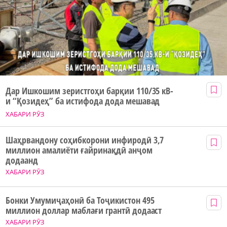
Дар Ишкошим зеристгоҳи барқии 110/35 кВ-
и “Қозидеҳ” ба истифода дода мешавад
ХАБАРИ РӮЗ
Шаҳрвандону соҳибкорони инфиродӣ 3,7
миллион амалиёти ғайринақдӣ анҷом
додаанд
ХАБАРИ РӮЗ
Бонки Умумиҷаҳонӣ ба Тоҷикистон 495
миллион доллар маблағи грантӣ додааст
ХАБАРИ РӮЗ