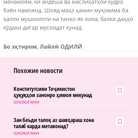
менамоям, ки андеша ва маслиҳатҳои худро
баён намоянд. Шояд маҳз ҳамин муҳокима ба
ҳалли мушкилоти на танҳо як оила, балки даҳҳо
кӯдаки дигар мусоидат кунад.
Бо эҳтиром, Лайлӣ ОДИЛӢ
Похожие новости
Конститутсияи Тоҷикистон
ҳуқуқҳои занонро ҳимоя мекунад
ҲУҚУҚИ МАН
Зан баъди талоқ аз шавҳараш хона
талаб карда метавонад?
ҲУҚУҚИ МАН