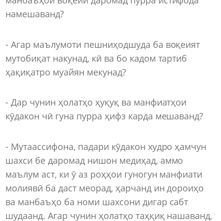
намешаванд?
- Агар маълумоти пешниҳодшуда ба воқеият
мутобиқат накунад, кӣ ва бо кадом тартиб
ҳақиқатро муайян мекунад?
- Дар чунин ҳолатҳо ҳуқуқ ва манфиатҳои
кӯдакон чӣ гуна пурра ҳифз карда мешаванд?
- Мутаассифона, падари кӯдакон худро ҳамчун
шахси бе даромад нишон медиҳад, аммо
маълум аст, ки ӯ аз роҳҳои гуногун манфиати
молиявӣ ба даст меорад, ҳарчанд ин дороиҳо
ва манбаъҳо ба номи шахсони дигар сабт
шудаанд. Агар чунин ҳолатҳо таҳқиқ нашаванд,