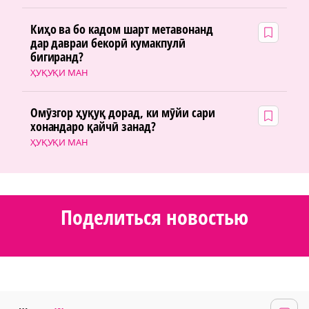
Киҳо ва бо кадом шарт метавонанд
дар давраи бекорӣ кумакпулӣ
бигиранд?
ҲУҚУҚИ МАН
Омӯзгор ҳуқуқ дорад, ки мӯйи сари
хонандаро қайчӣ занад?
ҲУҚУҚИ МАН
Поделиться новостью