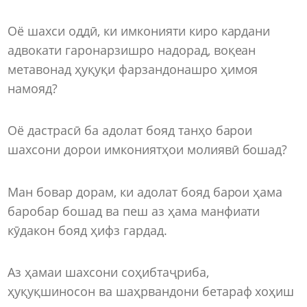
Оё шахси оддӣ, ки имконияти киро кардани
адвокати гаронарзишро надорад, воқеан
метавонад ҳуқуқи фарзандонашро ҳимоя
намояд?
Оё дастрасӣ ба адолат бояд танҳо барои
шахсони дорои имкониятҳои молиявӣ бошад?
Ман бовар дорам, ки адолат бояд барои ҳама
баробар бошад ва пеш аз ҳама манфиати
кӯдакон бояд ҳифз гардад.
Аз ҳамаи шахсони соҳибтаҷриба,
ҳуқуқшиносон ва шаҳрвандони бетараф хоҳиш