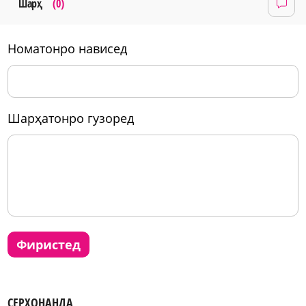
Шарҳ
(0)
номатонро нависед
шарҳатонро гузоред
фиристед
СЕРХОНАНДА