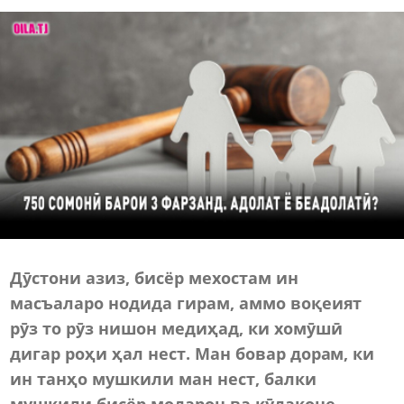
Дӯстони азиз, бисёр мехостам ин
масъаларо нодида гирам, аммо воқеият
рӯз то рӯз нишон медиҳад, ки хомӯшӣ
дигар роҳи ҳал нест. Ман бовар дорам, ки
ин танҳо мушкили ман нест, балки
мушкили бисёр модарон ва кӯдаконе