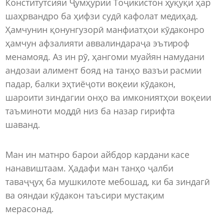
Конститутсияи Ҷумҳурии Тоҷикистон ҳуқуқи ҳар
шаҳрвандро ба ҳифзи судӣ кафолат медиҳад.
Ҳамчунин қонунгузорӣ манфиатҳои кӯдаконро
ҳамчун афзалияти аввалиндараҷа эътироф
менамояд. Аз ин рӯ, ҳангоми муайян намудани
андозаи алимент бояд на танҳо вазъи расмии
падар, балки эҳтиёҷоти воқеии кӯдакон,
шароити зиндагии онҳо ва имкониятҳои воқеии
таъминоти моддӣ низ ба назар гирифта
шаванд.
Ман ин матнро барои айбдор кардани касе
нанавиштаам. Ҳадафи ман танҳо ҷалби
таваҷҷуҳ ба мушкилоте мебошад, ки ба зиндагӣ
ва ояндаи кӯдакон таъсири мустақим
мерасонад.