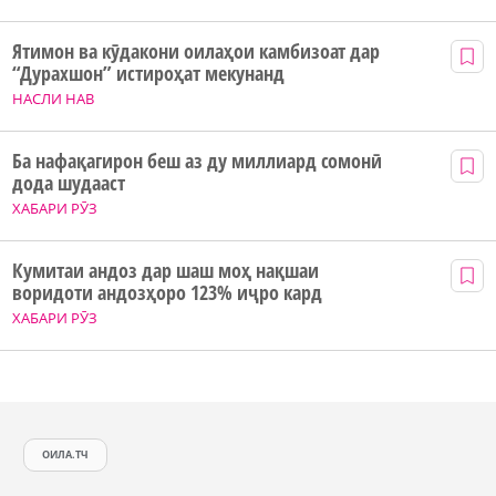
Ятимон ва кӯдакони оилаҳои камбизоат дар
“Дурахшон” истироҳат мекунанд
НАСЛИ НАВ
Ба нафақагирон беш аз ду миллиард сомонӣ
дода шудааст
ХАБАРИ РӮЗ
Кумитаи андоз дар шаш моҳ нақшаи
воридоти андозҳоро 123% иҷро кард
ХАБАРИ РӮЗ
ОИЛА.ТЧ