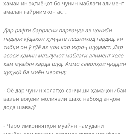
ҳамаи ин эҳтиёҷот бо чунин маблағи алимент
амалан ғайриимкон аст.
Дар рафти баррасии парванда аз ҷониби
падари кӯдакон ҳуҷҷате пешниҳод гардид, ки
тибқи он ӯ гӯё аз ҷои кор ихроҷ шудааст. Дар
асоси ҳамин маълумот маблағи алимент хеле
кам муайян карда шуд. Аммо саволҳои ҷиддии
ҳуқуқӣ ба миён меоянд:
-
Оё дар чунин ҳолатҳо санҷиши ҳамаҷонибаи
вазъи воқеии молиявии шахс набояд анҷом
дода шавад?
- Чаро имкониятҳои муайян намудани
манбаъҳои воқеии даромад пурра истифода