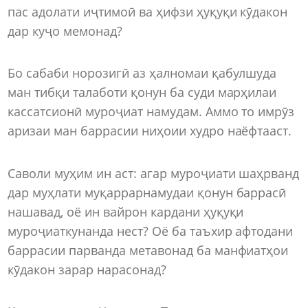
пас адолати иҷтимоӣ ва ҳифзи ҳуқуқи кӯдакон
дар куҷо мемонад?
Бо сабаби норозигӣ аз ҳалномаи қабулшуда
ман тибқи талаботи қонун ба суди марҳилаи
кассатсионӣ муроҷиат намудам. Аммо то имрӯз
аризаи ман баррасии ниҳоии худро наёфтааст.
Саволи муҳим ин аст: агар муроҷиати шаҳрванд
дар муҳлати муқаррарнамудаи қонун баррасӣ
нашавад, оё ин вайрон кардани ҳуқуқи
муроҷиаткунанда нест? Оё ба таъхир афтодани
баррасии парванда метавонад ба манфиатҳои
кӯдакон зарар нарасонад?