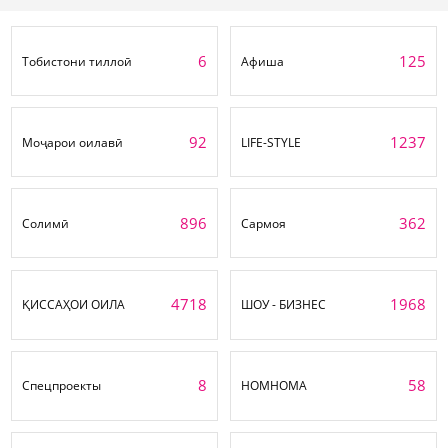
6
125
Тобистони тиллоӣ
Афиша
92
1237
Моҷарои оилавӣ
LIFE-STYLE
896
362
Солимӣ
Сармоя
4718
1968
ҚИССАҲОИ ОИЛА
ШОУ - БИЗНЕС
8
58
Спецпроекты
НОМНОМА