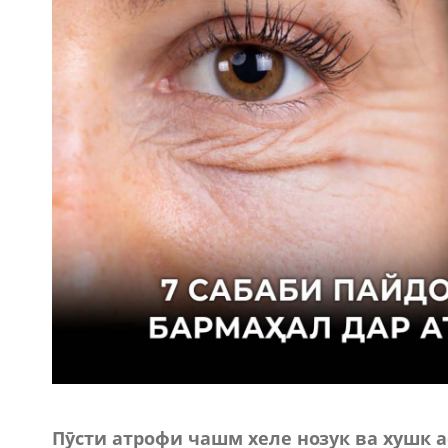
Пӯсти атрофи чашм хеле нозук ва хушк а