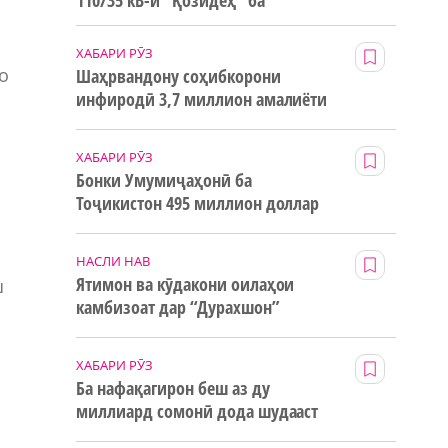
110/35 кВ-и “Қозидеҳ” ба
истифода дода мешавад
ХАБАРИ РӮЗ
о
Шаҳрвандону соҳибкорони
инфиродӣ 3,7 миллион амалиёти
ғайринақдӣ анҷом додаанд
ХАБАРИ РӮЗ
Бонки Умумиҷаҳонӣ ба
Тоҷикистон 495 миллион доллар
маблағи грантӣ додааст
НАСЛИ НАВ
Ятимон ва кӯдакони оилаҳои
ш
камбизоат дар “Дурахшон”
истироҳат мекунанд
ХАБАРИ РӮЗ
Ба нафақагирон беш аз ду
миллиард сомонӣ дода шудааст