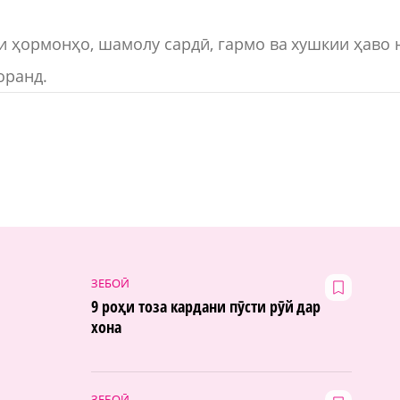
и ҳормонҳо, шамолу сардӣ, гармо ва хушкии ҳаво 
оранд.
ЗЕБОӢ
9 роҳи тоза кардани пӯсти рӯй дар
хона
ЗЕБОӢ