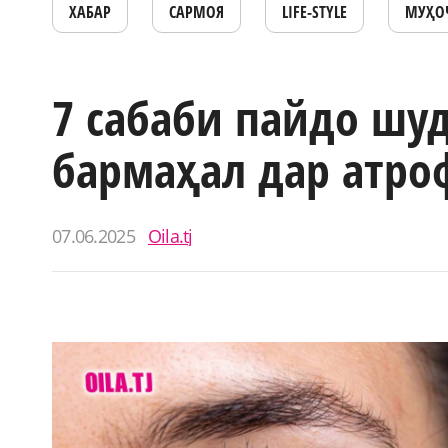
ХАБАР
САРМОЯ
LIFE-STYLE
МУҲО
7 сабаби пайдо шу
бармаҳал дар атро
07.06.2025
Oila.tj