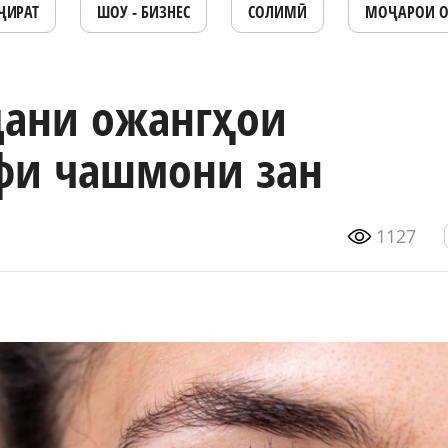
ҶИРАТ
ШОУ - БИЗНЕС
СОЛИМӢ
МОҶАРОИ 
дани ожангҳои
фи чашмони зан
1127