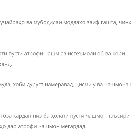
ҳуҷайраҳо ва мубодилаи моддаҳо заиф гашта, чинҳ
ати пӯсти атрофи чашм аз истеъмоли об ва кори
ранд.
муда, хоби дуруст намеравад, ҷисми ӯ ва чашмона
 тоза кардан низ ба ҳолати пӯсти чашмон таъсири
ҳо дар атрофи чашмон мегардад.