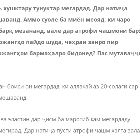
ъ хушктару тунуктар мегардад. Дар натиҷа
шаванд. Аммо суоле ба миён меояд, ки чаро
 барқ мезананд, вале дар атрофи чашмони бар
 ожангҳо пайдо шуда, чеҳраи занро пир
ожангҳои бармаҳалро бидонед? Пас мутаваҷҷ
ан боиси он мегардад, ки аллакай аз 20-солагӣ сар
 мешаванд.
 ва эластин дар ҷисм ба маротиб кам мегардаду
егирад. Дар натиҷа пӯсти атрофи чашм халта зала