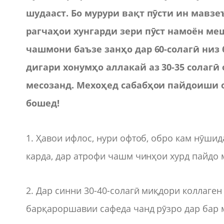
шудааст. Бо мурури вақт пӯсти ин мавзе
рагчаҳои хунгарди зери пӯст намоён ме
чашмони баъзе занҳо дар 60-солагӣ низ
дигари хонумҳо аллакай аз 30-35 солагӣ
месозанд. Мехоҳед сабабҳои пайдоиши 
бошед!
1. Ҳавои ифлос, нури офтоб, обро кам нӯшид
карда, дар атрофи чашм чинҳои хурд пайдо
2. Дар синни 30-40-солагӣ миқдори коллаген
барқароршавии сафеда чанд рӯзро дар бар м