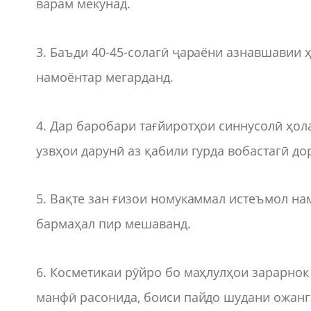
варам мекунад.
3. Баъди 40-45-солагӣ ҷараёни азнавшавии 
намоёнтар мегарданд.
4. Дар баробари тағйиротҳои синнусолӣ ҳол
узвҳои дарунӣ аз қабили гурда вобастагӣ до
5. Вақте зан ғизои номукаммал истеъмол на
бармаҳал пир мешаванд.
6. Косметикаи рӯйро бо маҳлулҳои зарарнок
манфӣ расонида, боиси пайдо шудани ожанг