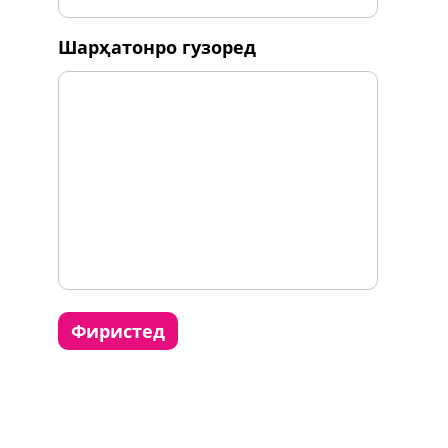
шарҳатонро гузоред
фиристед