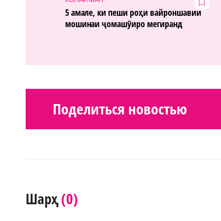
5 амале, ки пеши роҳи вайроншавии
мошинаи ҷомашӯиро мегиранд
Поделиться новостью
(0)
Шарҳ