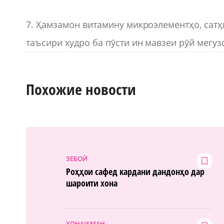
7. Ҳамзамон витамину микроэлементҳо, сатҳ
таъсири худро ба пӯсти ин мавзеи рӯй мегуз
Похожие новости
ЗЕБОӢ
Роҳҳои сафед кардани дандонҳо дар
шароити хона
ХОНАИ МАН