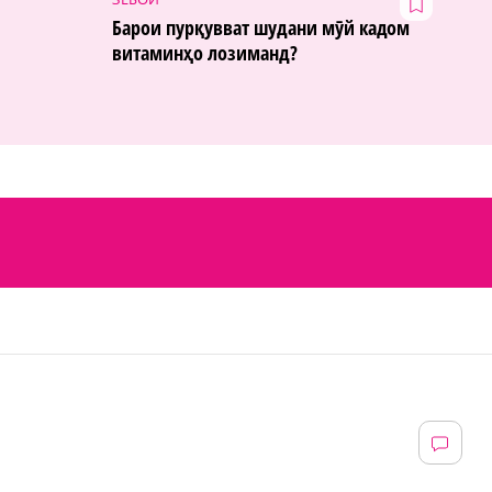
Барои пурқувват шудани мӯй кадом
витаминҳо лозиманд?