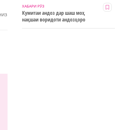
ХАБАРИ РӮЗ
Кумитаи андоз дар шаш моҳ
низ
нақшаи воридоти андозҳоро
123% иҷро кард