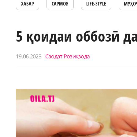
ХАБАР
САРМОЯ
LIFE-STYLE
МУҲО
5 қоидаи оббозӣ д
19.06.2023
Саодат Розиқзода