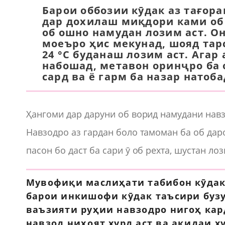
Барои оббозии кӯдак аз тағор
дар дохилаш миқдори ками об 
об ошно намудан лозим аст. Он
моеъро ҳис мекунад, шояд тарс
24 °С буданаш лозим аст. Агар
набошад, метавон оринҷро ба о
сард ва ё гарм ба назар натоба
Ҳангоми дар даруни об ворид намудани навз
Навзодро аз гардан боло тамоман ба об дар
пасон бо даст ба сари ӯ об рехта, шустан лоз
Мувофиқи маслиҳати табибон кӯдакр
барои инкишофи кӯдак таъсири бузу
ваъзияти руҳии навзодро нигоҳ кар
навзод ниҳоят хурд аст ва ақидаи х