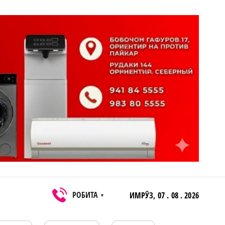
РОБИТА
ИМРӮЗ,
07 . 08 . 2026
▼