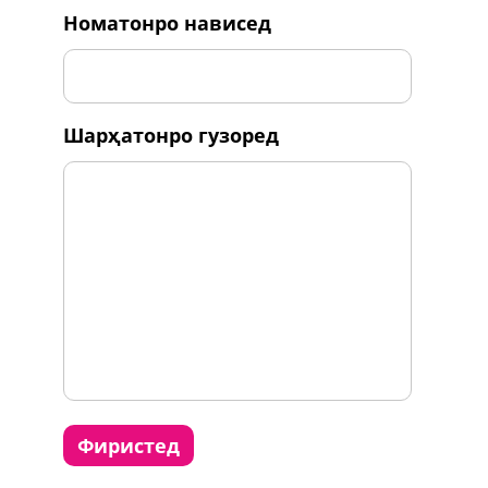
номатонро нависед
шарҳатонро гузоред
фиристед