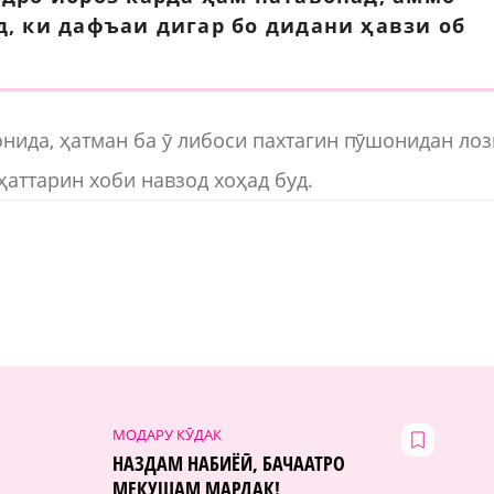
д, ки дафъаи дигар бо дидани ҳавзи об
нида, ҳатман ба ӯ либоси пахтагин пӯшонидан ло
ҳаттарин хоби навзод хоҳад буд.
МОДАРУ КӮДАК
НАЗДАМ НАБИЁӢ, БАЧААТРО
МЕКУШАМ МАРДАК!