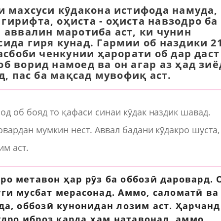
аи махсуси кӯдакона истифода намуда,
гирифта, оҳиста - оҳиста навзодро ба
 аввалин маротиба аст, ки чунин
ида гиря кунад. Гармии об наздики 21
 асбоби ченкунии ҳарорати об дар даст
б ворид намоед ва он агар аз ҳад зиё
д, пас ба мақсад мувофиқ аст.
од об бояд то қафаси синаи кӯдак наздик шавад.
овардан мумкин нест. Аввал бадани кӯдакро шуста,
им аст.
о метавон ҳар рӯз ба оббозӣ даровард. 
ги мусбат мерасонад. Аммо, саломатӣ ва
да, оббозӣ кунонидан лозим аст. Ҳарчанд
удро иброз карда ҳам натавонад, аммо