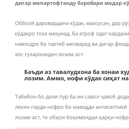
дигар мепартофтанду баробари модар к
Оббозӣ даровардани кӯдак, махсусан, дар рӯ
кӯдакро тоза мекунад, ба атроф одат кардан
навзодро ба тартиб меоварад ва дигар фоида
хос гузаронидан лозим аст.
Баъди аз тавалудхона ба хонаи х
лозим. Аммо, нофи кӯдак сиҳат на
Табибон бо дили пур ба ин савол ҷавоб дода
лекин гирди нофро бо маводди антисептикӣ 
лозим аст, то обҳои боқимондаи қарқи нофро