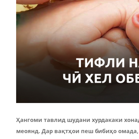
Ҳангоми тавлид шудани хурдакаки хона
меоянд. Дар вақтҳои пеш бибиҳо омада, 