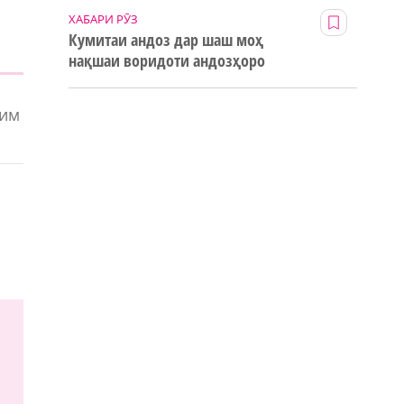
ХАБАРИ РӮЗ
Кумитаи андоз дар шаш моҳ
нақшаи воридоти андозҳоро
123% иҷро кард
зим