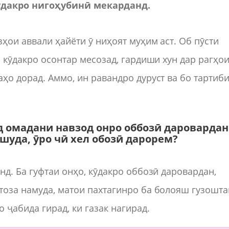
ӯдакро нигоҳубинӣ мекарданд.
зҳои аввали ҳайёти ӯ ниҳоят муҳим аст. Об пӯсти
и кӯдакро осонтар месозад, гардиши хун дар рагҳо
ҳо дорад. Аммо, ин равандро дуруст ва бо тартиб
уд омадани навзод онро оббозӣ даровардан
шуда, ӯро чӣ хел обозӣ дарорем?
нд. Ба гуфтаи онҳо, кӯдакро оббозӣ даровардан,
тоза намуда, матои пахтагинро ба болояш гузошта
 ҷабида гирад, ки газак нагирад.