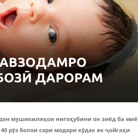
дон мушикилиҳои нигоҳубини он зиёд ба миё
40 рӯз болои сари модари кӯдак як ҷойгаҳи