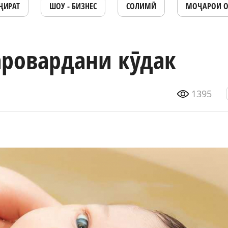
ҶИРАТ
ШОУ - БИЗНЕС
СОЛИМӢ
МОҶАРОИ 
аровардани кӯдак
1395