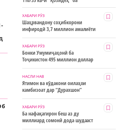
110/35 кВ-и “Қозидеҳ” ба
истифода дода мешавад
ХАБАРИ РӮЗ
Шаҳрвандону соҳибкорони
-
инфиродӣ 3,7 миллион амалиёти
ғайринақдӣ анҷом додаанд
д
ХАБАРИ РӮЗ
Бонки Умумиҷаҳонӣ ба
Тоҷикистон 495 миллион доллар
маблағи грантӣ додааст
НАСЛИ НАВ
Ятимон ва кӯдакони оилаҳои
камбизоат дар “Дурахшон”
истироҳат мекунанд
Об
ХАБАРИ РӮЗ
Ба нафақагирон беш аз ду
миллиард сомонӣ дода шудааст