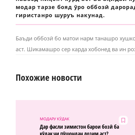
модар тарзе бояд ӯро оббозӣ дарора
гиристанро шуруъ накунад.
Баъди оббозӣ бо матои нарм танашро хушко
аст. Шикамашро сер карда хобонед ва ин ро
Похожие новости
МОДАРУ КӮДАК
Дар фасли зимистон барои бозӣ ба
кӯдак чи пӯшондан лозим аст?