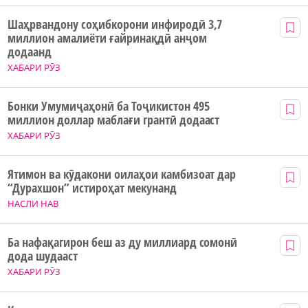
Шаҳрвандону соҳибкорони инфиродӣ 3,7
миллион амалиёти ғайринақдӣ анҷом
додаанд
ХАБАРИ РӮЗ
Бонки Умумиҷаҳонӣ ба Тоҷикистон 495
миллион доллар маблағи грантӣ додааст
ХАБАРИ РӮЗ
Ятимон ва кӯдакони оилаҳои камбизоат дар
“Дурахшон” истироҳат мекунанд
НАСЛИ НАВ
Ба нафақагирон беш аз ду миллиард сомонӣ
дода шудааст
ХАБАРИ РӮЗ