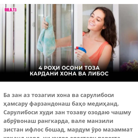
Ба зан аз тозагии хона ва сарулибоси
ҳамсару фарзандонаш баҳо медиҳанд.
Сарулибоси худи зан тозаву озодаю чашму
абрӯвонаш рангкарда, вале манзили
зистан ифлос бошад, мардум ӯро мазаммат
хоҳанд кард, ки худро ороставу пероста