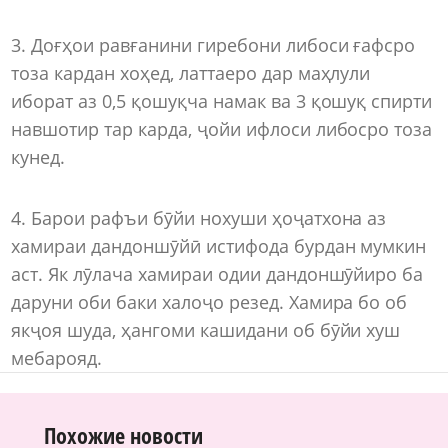
3. Доғҳои равғанини гиребони либоси ғафсро
тоза кардан хоҳед, латтаеро дар маҳлули
иборат аз 0,5 қошуқча намак ва 3 қошуқ спирти
навшотир тар карда, ҷойи ифлоси либосро тоза
кунед.
4. Барои рафъи бӯйи нохуши ҳоҷатхона аз
хамираи дандоншӯйӣ истифода бурдан мумкин
аст. Як лӯлача хамираи одии дандоншӯйиро ба
даруни оби баки халоҷо резед. Хамира бо об
якҷоя шуда, ҳангоми кашидани об бӯйи хуш
мебарояд.
Похожие новости