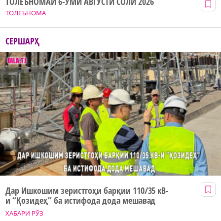
ТОЛЕЪНОМАИ 6-УМИ АВГУСТИ СОЛИ 2026
ТОЛЕЪНОМА
СЕРШАРҲ
Дар Ишкошим зеристгоҳи барқии 110/35 кВ-
и “Қозидеҳ” ба истифода дода мешавад
ХАБАРИ РӮЗ