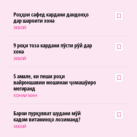
Роҳҳои сафед кардани дандонҳо
дар шароити хона
ЗЕБОӢ
9 роҳи тоза кардани пӯсти рӯй дар
хона
ЗЕБОӢ
5 амале, ки пеши роҳи
вайроншавии мошинаи ҷомашӯиро
мегиранд
ХОНАИ МАН
Барои пурқувват шудани мӯй
кадом витаминҳо лозиманд?
ЗЕБОӢ