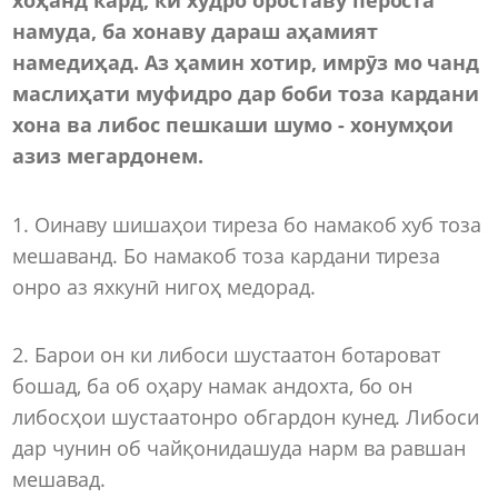
намуда, ба хонаву дараш аҳамият
намедиҳад. Аз ҳамин хотир, имрӯз мо чанд
маслиҳати муфидро дар боби тоза кардани
хона ва либос пешкаши шумо - хонумҳои
азиз мегардонем.
1. Оинаву шишаҳои тиреза бо намакоб хуб тоза
мешаванд. Бо намакоб тоза кардани тиреза
онро аз яхкунӣ нигоҳ медорад.
2. Барои он ки либоси шустаатон ботароват
бошад, ба об оҳару намак андохта, бо он
либосҳои шустаатонро обгардон кунед. Либоси
дар чунин об чайқонидашуда нарм ва равшан
мешавад.