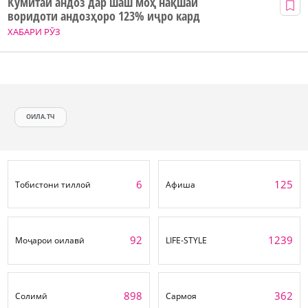
Кумитаи андоз дар шаш моҳ нақшаи
воридоти андозҳоро 123% иҷро кард
ХАБАРИ РӮЗ
ОИЛА.ТЧ
6
125
Тобистони тиллоӣ
Афиша
92
1239
Моҷарои оилавӣ
LIFE-STYLE
898
362
Солимӣ
Сармоя