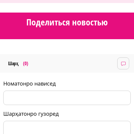
Поделиться новостью
Шарҳ
(0)
номатонро нависед
шарҳатонро гузоред