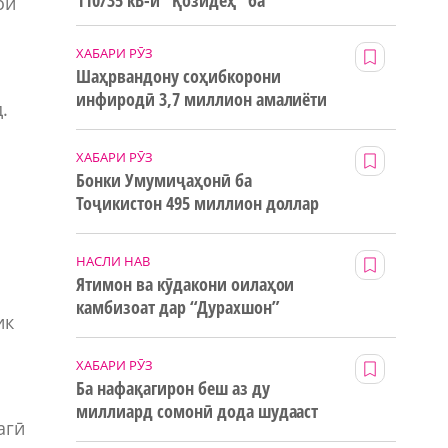
110/35 кВ-и “Қозидеҳ” ба
ои
истифода дода мешавад
ХАБАРИ РӮЗ
Шаҳрвандону соҳибкорони
инфиродӣ 3,7 миллион амалиёти
.
ғайринақдӣ анҷом додаанд
ХАБАРИ РӮЗ
Бонки Умумиҷаҳонӣ ба
Тоҷикистон 495 миллион доллар
маблағи грантӣ додааст
НАСЛИ НАВ
Ятимон ва кӯдакони оилаҳои
камбизоат дар “Дурахшон”
ик
истироҳат мекунанд
ХАБАРИ РӮЗ
Ба нафақагирон беш аз ду
миллиард сомонӣ дода шудааст
агӣ