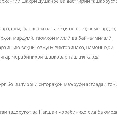
арҳангии шаҳри Душанбе ва дастгирии ташаббусҳ
фарҳангӣ, фароғатӣ ва сайёҳӣ пешниҳод мегарданд
арҳои мардумӣ, таомҳои миллӣ ва байналмилалӣ,
арзишию зеҳнӣ, озмуну викторинаҳо, намоишҳои
а дигар чорабиниҳои шавқовар ташкил карда
ург бо иштироки ситораҳои маъруфи эстрадаи тоҷ
итаи тадорукот ва Нақшаи чорабиниҳо оид ба омод