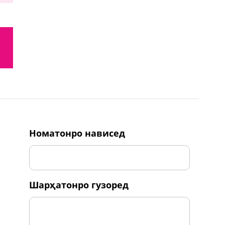
номатонро нависед
шарҳатонро гузоред