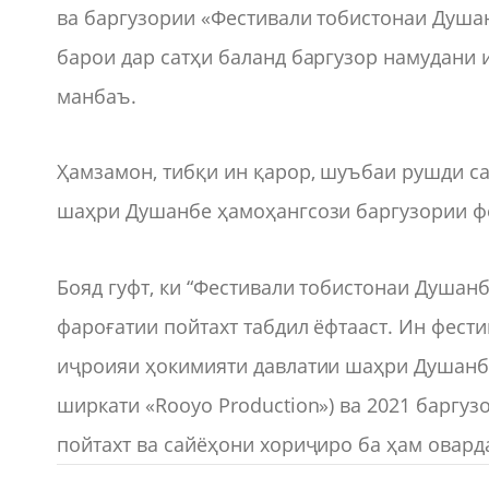
ва баргузории «Фестивали тобистонаи Душан
барои дар сатҳи баланд баргузор намудани 
манбаъ.
Ҳамзамон, тибқи ин қарор, шуъбаи рушди с
шаҳри Душанбе ҳамоҳангсози баргузории фе
Бояд гуфт, ки “Фестивали тобистонаи Душан
фароғатии пойтахт табдил ёфтааст. Ин фест
иҷроияи ҳокимияти давлатии шаҳри Душанбе 
ширкати «Rooyo Production») ва 2021 баргу
пойтахт ва сайёҳони хориҷиро ба ҳам овард