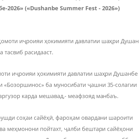
2026» («Dushanbe Summer Fest - 2026»)
қомоти иҷроияи ҳокимияти давлатии шаҳри Душан
а тасвиб расидааст.
моти иҷроияи ҳокимияти давлатии шаҳри Душанбе
и «Бозоршинос» ба муносибати ҷашни 35-солагии
аргузор карда мешавад,- меафзояд манбаъ.
 рушди соҳаи сайёҳӣ, фароҳам овардани шароити
 ва меҳмонони пойтахт, ҷалби бештари сайёҳони