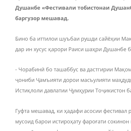
Душанбе «Фестивали тобистонаи Душанбе-
баргузор мешавад.
Бино ба иттилои шуъбаи рушди сайёҳии Ма
дар ин хусус қарори Раиси шаҳри Душанбе б
- Чорабинӣ бо ташаббус ва дастгирии Мақо
ҷониби Ҷамъияти дорои масъулияти маҳдуд
Истиқлоли давлатии Ҷумҳурии Тоҷикистон б
Гуфта мешавад, ки ҳадафи асосии фестивал
мусоид барои истироҳату фароғати сокинон