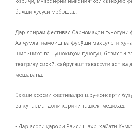
хориҷӣ, муаррифии имкониятҳои сайёҳию ф
бахши хусусӣ мебошад.
Дар доираи фестивал барномаҳои гуногуни 
Аз ҷумла, намоиш ва фурӯши маҳсулоти ҳун
шириниҳо ва нӯшокиҳои гуногун, бозиҳои в
театриву сиркӣ, сайругашт тавассути асп в
мешаванд.
Бахши асосии фестивалро шоу-консерти буз
ва ҳунармандони хориҷӣ ташкил медиҳад.
- Дар асоси қарори Раиси шаҳр, ҳайати Кум