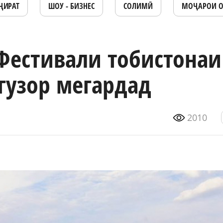
ҶИРАТ
ШОУ - БИЗНЕС
СОЛИМӢ
МОҶАРОИ 
«Фестивали тобистонаи
гузор мегардад
2010