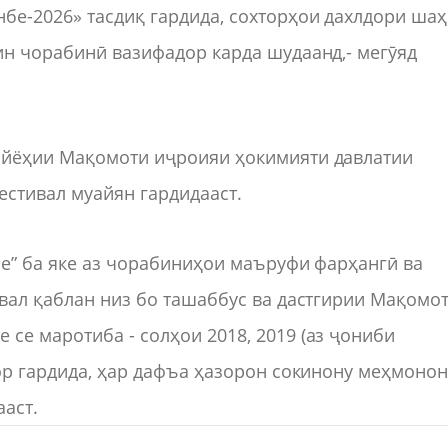
бе-2026» тасдиқ гардида, сохторҳои дахлдори ша
ин чорабинӣ вазифадор карда шудаанд,- мегӯяд
айёҳии Мақомоти иҷроияи ҳокимияти давлатии
стивал муайян гардидааст.
бе” ба яке аз чорабиниҳои маъруфи фарҳангӣ ва
ивал қаблан низ бо ташаббус ва дастгирии Мақомо
се маротиба - солҳои 2018, 2019 (аз ҷониби
зор гардида, ҳар дафъа ҳазорон сокинону меҳмоно
ааст.