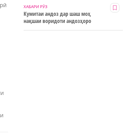
ҳрӣ
ХАБАРИ РӮЗ
Кумитаи андоз дар шаш моҳ
нақшаи воридоти андозҳоро
123% иҷро кард
ти
ни