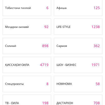
6
125
Тобистони тиллоӣ
Афиша
92
1238
Моҷарои оилавӣ
LIFE-STYLE
898
362
Солимӣ
Сармоя
4719
1971
ҚИССАҲОИ ОИЛА
ШОУ - БИЗНЕС
8
58
Спецпроекты
НОМНОМА
198
708
ТВ - ОИЛА
ДАСТАРХОН