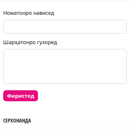
номатонро нависед
шарҳатонро гузоред
фиристед
СЕРХОНАНДА