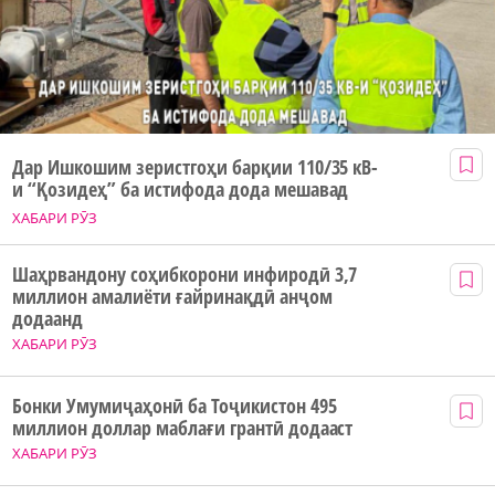
Дар Ишкошим зеристгоҳи барқии 110/35 кВ-
и “Қозидеҳ” ба истифода дода мешавад
ХАБАРИ РӮЗ
Шаҳрвандону соҳибкорони инфиродӣ 3,7
миллион амалиёти ғайринақдӣ анҷом
додаанд
ХАБАРИ РӮЗ
Бонки Умумиҷаҳонӣ ба Тоҷикистон 495
миллион доллар маблағи грантӣ додааст
ХАБАРИ РӮЗ