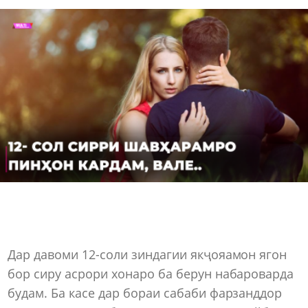
Дар давоми 12-соли зиндагии якҷояамон ягон
бор сиру асрори хонаро ба берун набароварда
будам. Ба касе дар бораи сабаби фарзанддор