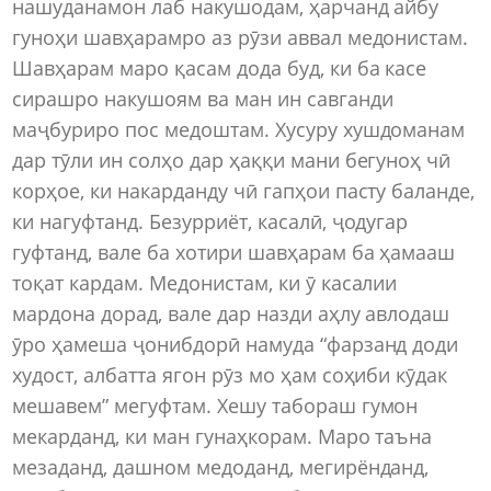
нашуданамон лаб накушодам, ҳарчанд айбу
гуноҳи шавҳарамро аз рӯзи аввал медонистам.
Шавҳарам маро қасам дода буд, ки ба касе
сирашро накушоям ва ман ин савганди
маҷбуриро пос медоштам. Хусуру хушдоманам
дар тӯли ин солҳо дар ҳаққи мани бегуноҳ чӣ
корҳое, ки накарданду чӣ гапҳои пасту баланде,
ки нагуфтанд. Безурриёт, касалӣ, ҷодугар
гуфтанд, вале ба хотири шавҳарам ба ҳамааш
тоқат кардам. Медонистам, ки ӯ касалии
мардона дорад, вале дар назди аҳлу авлодаш
ӯро ҳамеша ҷонибдорӣ намуда “фарзанд доди
худост, албатта ягон рӯз мо ҳам соҳиби кӯдак
мешавем” мегуфтам. Хешу табораш гумон
мекарданд, ки ман гунаҳкорам. Маро таъна
мезаданд, дашном медоданд, мегирёнданд,