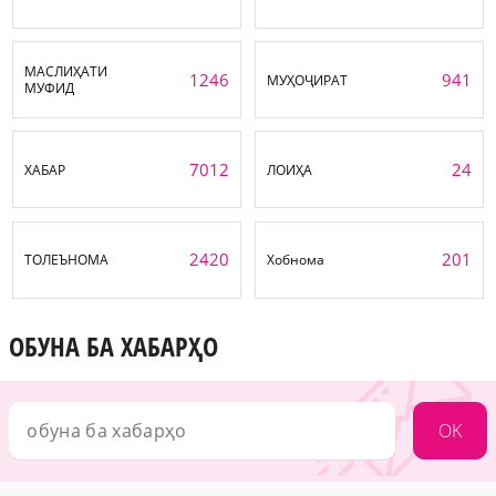
МАСЛИҲАТИ
1246
941
МУҲОҶИРАТ
МУФИД
7012
24
ХАБАР
ЛОИҲА
2420
201
ТОЛЕЪНОМА
Хобнома
ОБУНА БА ХАБАРҲО
OK