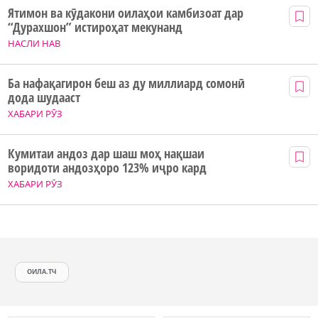
Ятимон ва кӯдакони оилаҳои камбизоат дар
“Дурахшон” истироҳат мекунанд
НАСЛИ НАВ
Ба нафақагирон беш аз ду миллиард сомонӣ
дода шудааст
ХАБАРИ РӮЗ
Кумитаи андоз дар шаш моҳ нақшаи
воридоти андозҳоро 123% иҷро кард
ХАБАРИ РӮЗ
ОИЛА.ТЧ