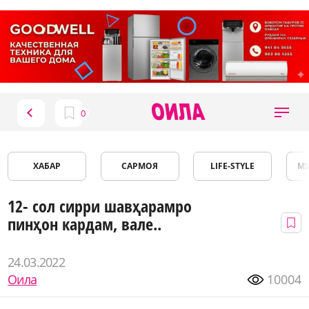
ХАБАР
САРМОЯ
LIFE-STYLE
М
12- сол сирри шавҳарамро
пинҳон кардам, вале..
24.03.2022
Оила
10004