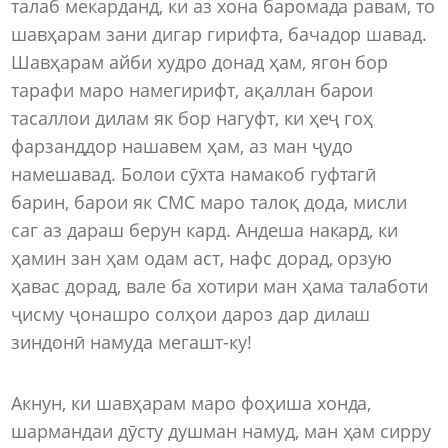
талаб мекарданд, ки аз хона баромада равам, то
шавҳарам зани дигар гирифта, бачадор шавад.
Шавҳарам айби худро донад ҳам, ягон бор
тарафи маро намегирифт, ақаллан барои
тасаллои дилам як бор нагуфт, ки ҳеҷ гоҳ
фарзанддор нашавем ҳам, аз ман ҷудо
намешавад. Болои сӯхта намакоб гуфтагӣ
барин, барои як СМС маро талоқ дода, мисли
саг аз дараш берун кард. Андеша накард, ки
ҳамин зан ҳам одам аст, нафс дорад, орзую
ҳавас дорад, вале ба хотири ман ҳама талаботи
ҷисму ҷонашро солҳои дароз дар дилаш
зиндонӣ намуда мегашт-ку!
Акнун, ки шавҳарам маро фоҳиша хонда,
шармандаи дӯсту душман намуд, ман ҳам сирру