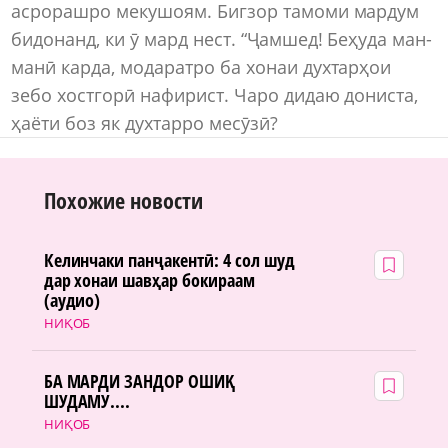
асрорашро мекушоям. Бигзор тамоми мардум
бидонанд, ки ӯ мард нест. “Ҷамшед! Беҳуда ман-
манӣ карда, модаратро ба хонаи духтарҳои
зебо хостгорӣ нафирист. Чаро дидаю дониста,
ҳаёти боз як духтарро месӯзӣ?
Похожие новости
Келинчаки панҷакентӣ: 4 сол шуд
дар хонаи шавҳар бокираам
(аудио)
НИҚОБ
БА МАРДИ ЗАНДОР ОШИҚ
ШУДАМУ....
НИҚОБ