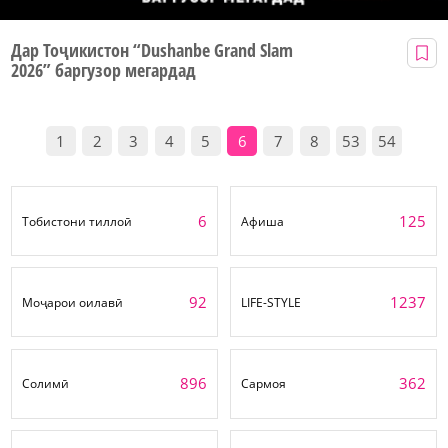
Дар Тоҷикистон “Dushanbe Grand Slam
2026” баргузор мегардад
1
2
3
4
5
6
7
8
53
54
6
125
Тобистони тиллоӣ
Афиша
92
1237
Моҷарои оилавӣ
LIFE-STYLE
896
362
Солимӣ
Сармоя