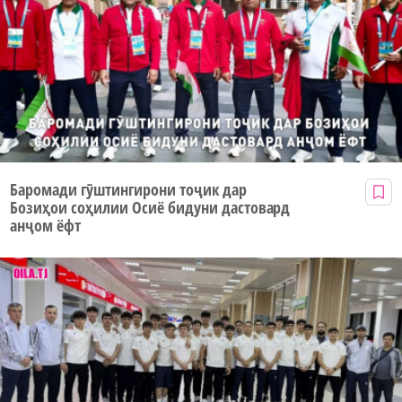
Баромади гӯштингирони тоҷик дар
Бозиҳои соҳилии Осиё бидуни дастовард
анҷом ёфт