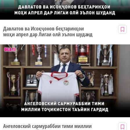
Давлатов ва Исоқҷонов беҳтаринҳои
моҳи апрел дар Лигаи олӣ эълон шуданд
Ангеловский сармураббии тими миллии