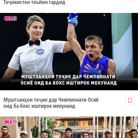
Тоҷикистон таъйин гардид
Муштзанҳои тоҷик дар Чемпионати Осиё
оид ба бокс иштирок мекунанд