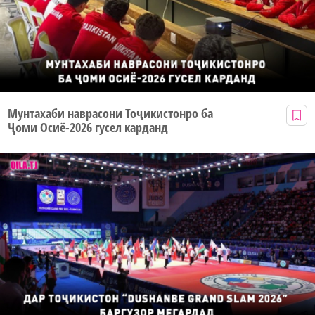
Мунтахаби наврасони Тоҷикистонро ба
Ҷоми Осиё-2026 гусел карданд