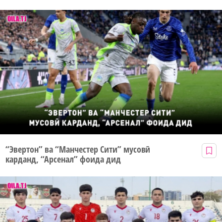
“Эвертон” ва “Манчестер Сити” мусовӣ
карданд, “Арсенал” фоида дид