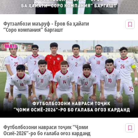
Футзалбози маъруф - Ёров ба ҳайати
“Соро компания” баргашт
Футболбозони навраси тоҷик “Ҷоми
Осиё-2026”-ро бо ғалаба оғоз карданд