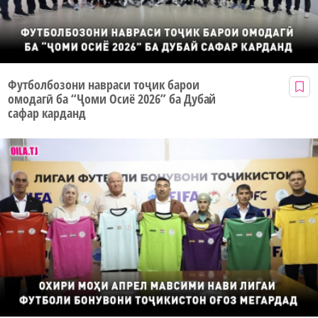
Футболбозони навраси тоҷик барои
омодагӣ ба “Ҷоми Осиё 2026” ба Дубай
сафар карданд