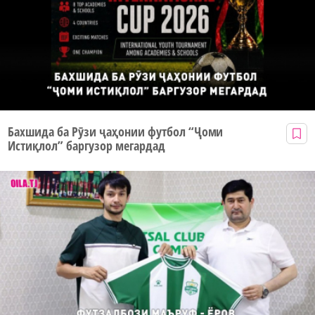
Бахшида ба Рӯзи ҷаҳонии футбол “Ҷоми
Истиқлол” баргузор мегардад