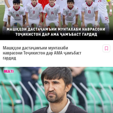
Машқҳои дастаҷамъии мунтахаби
наврасони Тоҷикистон дар АМА ҷамъбаст
гардид