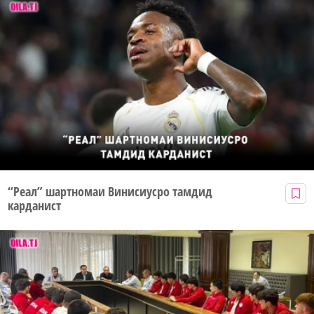
“Реал” шартномаи Винисиусро тамдид
карданист