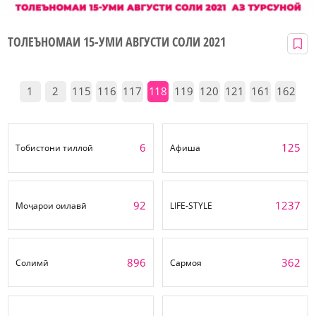
ТОЛЕЪНОМАИ 15-УМИ АВГУСТИ СОЛИ 2021
1
2
115
116
117
118
119
120
121
161
162
6
125
Тобистони тиллоӣ
Афиша
92
1237
Моҷарои оилавӣ
LIFE-STYLE
896
362
Солимӣ
Сармоя