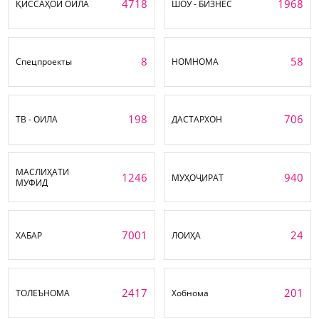
4718
1968
ҚИССАҲОИ ОИЛА
ШОУ - БИЗНЕС
8
58
Спецпроекты
НОМНОМА
198
706
ТВ - ОИЛА
ДАСТАРХОН
МАСЛИҲАТИ
1246
940
МУҲОҶИРАТ
МУФИД
7001
24
ХАБАР
ЛОИҲА
2417
201
ТОЛЕЪНОМА
Хобнома