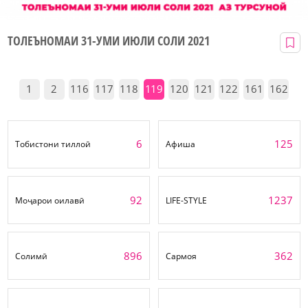
ТОЛЕЪНОМАИ 31-УМИ ИЮЛИ СОЛИ 2021
1
2
116
117
118
119
120
121
122
161
162
6
125
Тобистони тиллоӣ
Афиша
92
1237
Моҷарои оилавӣ
LIFE-STYLE
896
362
Солимӣ
Сармоя