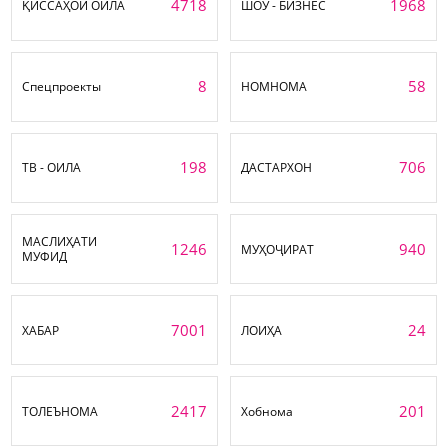
4718
1968
ҚИССАҲОИ ОИЛА
ШОУ - БИЗНЕС
8
58
Спецпроекты
НОМНОМА
198
706
ТВ - ОИЛА
ДАСТАРХОН
МАСЛИҲАТИ
1246
940
МУҲОҶИРАТ
МУФИД
7001
24
ХАБАР
ЛОИҲА
2417
201
ТОЛЕЪНОМА
Хобнома