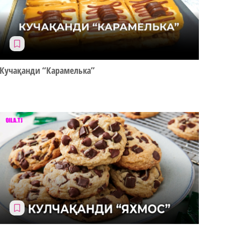
Кучақанди “Карамелька”