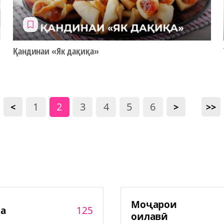
Қандинаи «Як дақиқа»
1
2
3
4
5
6
<
>
>>
Моҷарои
125
а
оилавӣ