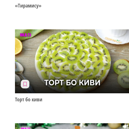
«Тирамису»
Торт бо киви