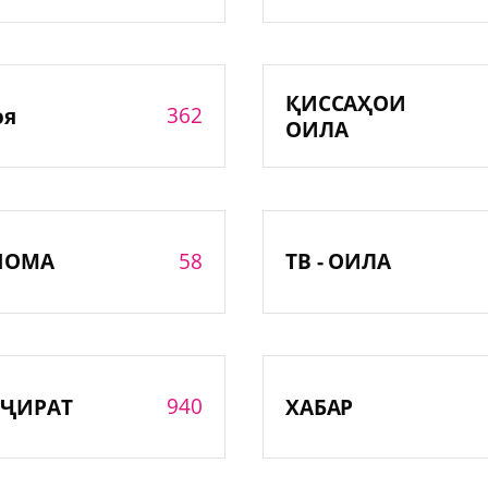
ҚИССАҲОИ
362
оя
ОИЛА
58
НОМА
ТВ - ОИЛА
940
ҶИРАТ
ХАБАР