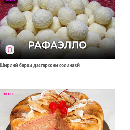
Ширинӣ барои дастархони солинавӣ