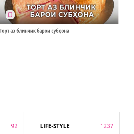
Торт аз блинчик барои субҳона
92
1237
LIFE-STYLE