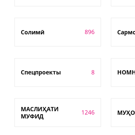
896
Солимӣ
Сарм
8
Спецпроекты
НОМ
МАСЛИҲАТИ
1246
МУҲО
МУФИД