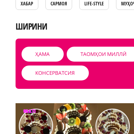
ХАБАР
САРМОЯ
LIFE-STYLE
МУҲО
ШИРИНИ
ҲАМА
ТАОМҲОИ МИЛЛӢ
КОНСЕРВАТСИЯ