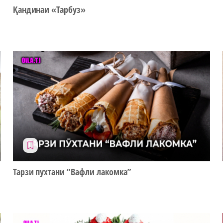
Қандинаи «Тарбуз»
Тарзи пухтани “Вафли лакомка”