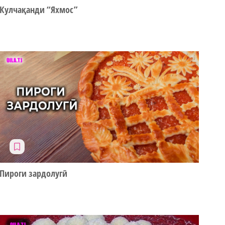
Кулчақанди “Яхмос”
Пироги зардолугӣ