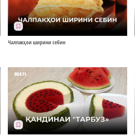
Чалпакҳои ширини себин