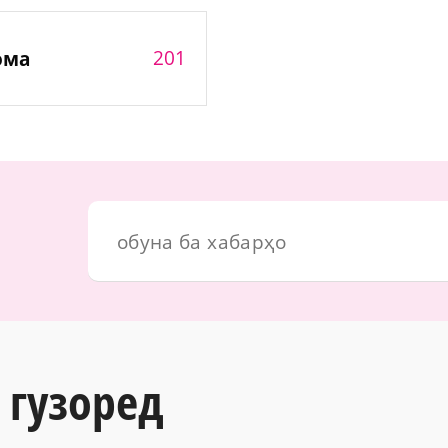
201
ома
 гузоред