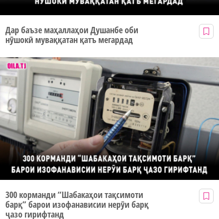
Дар баъзе маҳаллаҳои Душанбе оби
нӯшокӣ муваққатан қатъ мегардад
300 корманди “Шабакаҳои тақсимоти
барқ” барои изофанависии нерӯи барқ
ҷазо гирифтанд