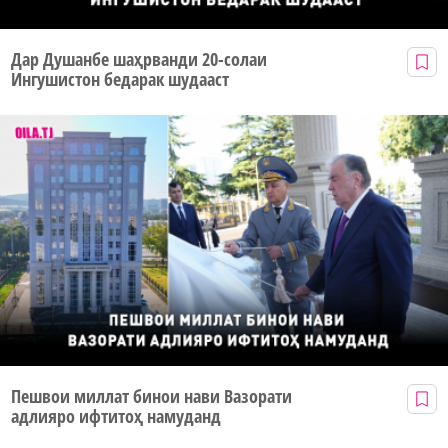
Дар Душанбе шаҳрванди 20-солаи
Ингушистон бедарак шудааст
Пешвои миллат бинои нави Вазорати
адлияро ифтитоҳ намуданд