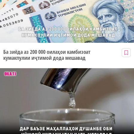
Ба зиёда аз 200 000 оилаҳои камбизоат
кумакпулии иҷтимоӣ дода мешавад