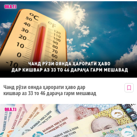
Чанд рӯзи оянда ҳарорати ҳаво дар
кишвар аз 33 то 46 дараҷа гарм мешавад