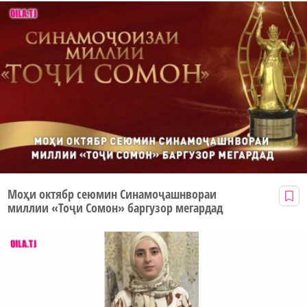
Моҳи октябр сеюмин Синамоҷашнвораи
миллии «Тоҷи Сомон» баргузор мегардад