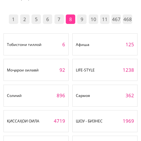
1
2
5
6
7
8
9
10
11
467
468
6
125
Тобистони тиллоӣ
Афиша
92
1238
Моҷарои оилавӣ
LIFE-STYLE
896
362
Солимӣ
Сармоя
4719
1969
ҚИССАҲОИ ОИЛА
ШОУ - БИЗНЕС