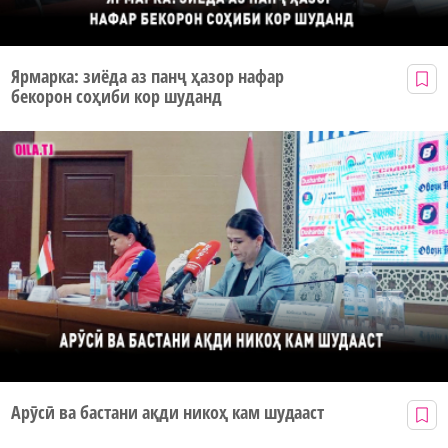
Ярмарка: зиёда аз панҷ ҳазор нафар
бекорон соҳиби кор шуданд
Арӯсӣ ва бастани ақди никоҳ кам шудааст