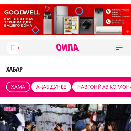
ХАБАР
ҲАМА
АҶАБ ДУНЁЕ
НАВГОНӢ АЗ КОРХОН