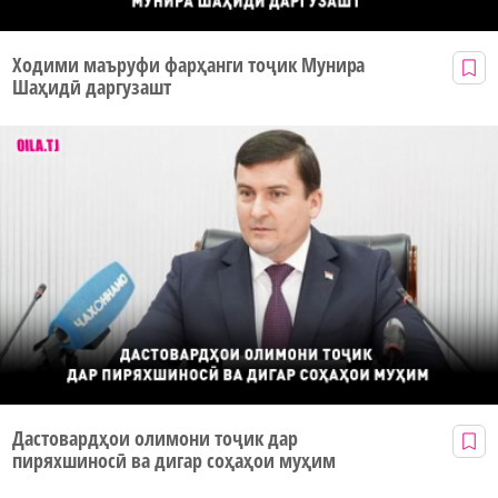
Ходими маъруфи фарҳанги тоҷик Мунира
Шаҳидӣ даргузашт
Дастовардҳои олимони тоҷик дар
пиряхшиносӣ ва дигар соҳаҳои муҳим