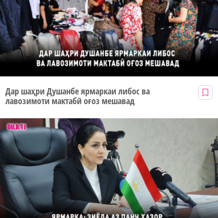
Дар шаҳри Душанбе ярмаркаи либос ва
лавозимоти мактабӣ оғоз мешавад