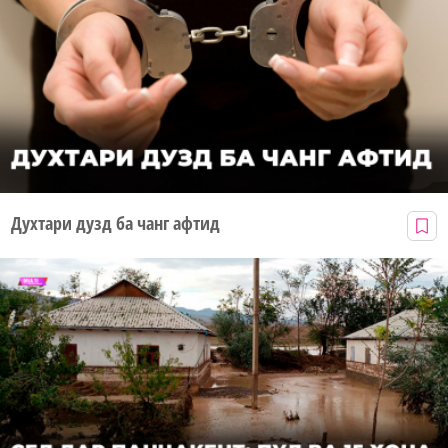
Духтари дузд ба чанг афтид