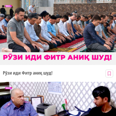
Рӯзи иди Фитр аниқ шуд!