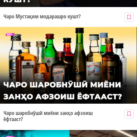
Чаро Мустақим модарашро кушт?
Чаро шаробнӯшӣ миёни занҳо афзоиш
ёфтааст?