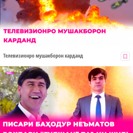
Телевизионро мушакборон карданд