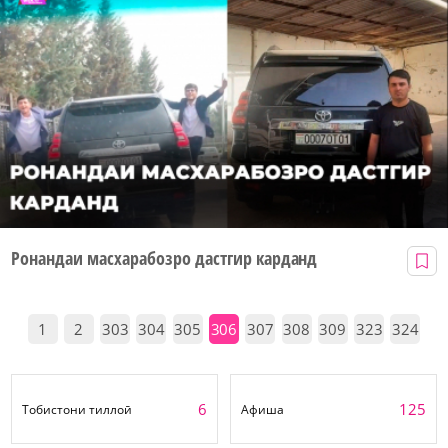
Ронандаи масхарабозро дастгир карданд
1
2
303
304
305
306
307
308
309
323
324
6
125
Тобистони тиллоӣ
Афиша