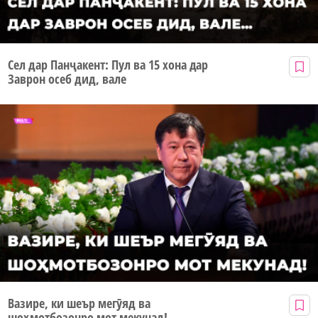
Сел дар Панҷакент: Пул ва 15 хона дар
Заврон осеб дид, вале
Вазире, ки шеър мегӯяд ва
шоҳмотбозонро мот мекунад!