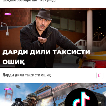
Дарди дили таксисти ошиқ