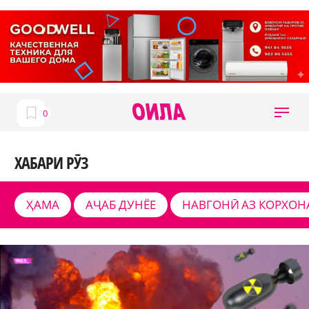
ХАБАРИ РӮЗ
ҲАМА
АҶАБ ДУНЁЕ
НАВГОНӢ АЗ КОРХОН