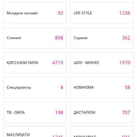
92
1238
Моҷарои оилавӣ
LIFE-STYLE
898
362
Солимӣ
Сармоя
4719
1970
ҚИССАҲОИ ОИЛА
ШОУ - БИЗНЕС
8
58
Спецпроекты
НОМНОМА
198
707
ТВ - ОИЛА
ДАСТАРХОН
МАСЛИҲАТИ
1246
941