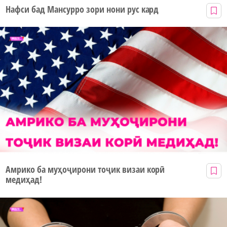
Нафси бад Мансурро зори нони рус кард
Амрико ба муҳоҷирони тоҷик визаи корӣ
медиҳад!