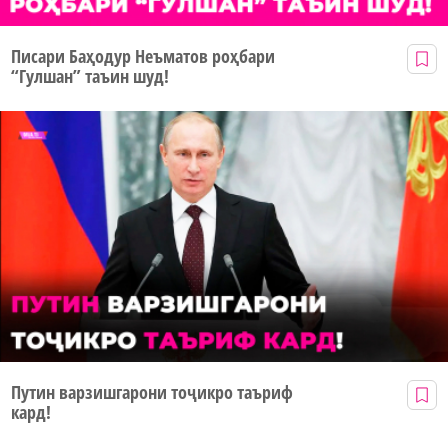
Писари Баҳодур Неъматов роҳбари
“Гулшан” таъин шуд!
Путин варзишгарони тоҷикро таъриф
кард!