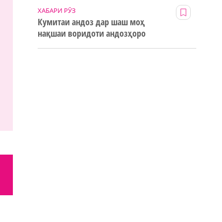
ХАБАРИ РӮЗ
Кумитаи андоз дар шаш моҳ
нақшаи воридоти андозҳоро
123% иҷро кард