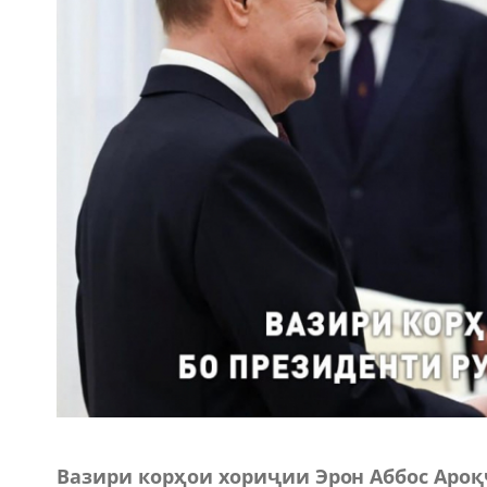
Вазири корҳои хориҷии Эрон Аббос Ароқ