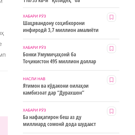
110/35 кВ-и “Қозидеҳ” ба
и
истифода дода мешавад
ХАБАРИ РӮЗ
Шаҳрвандону соҳибкорони
инфиродӣ 3,7 миллион амалиёти
лҳ
ғайринақдӣ анҷом додаанд
е
ХАБАРИ РӮЗ
Бонки Умумиҷаҳонӣ ба
мп
Тоҷикистон 495 миллион доллар
маблағи грантӣ додааст
НАСЛИ НАВ
Ятимон ва кӯдакони оилаҳои
камбизоат дар “Дурахшон”
истироҳат мекунанд
ХАБАРИ РӮЗ
Ба нафақагирон беш аз ду
миллиард сомонӣ дода шудааст