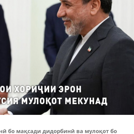
чӣ бо мақсади дидорбинӣ ва мулоқот бо