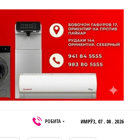
РОБИТА
ИМРӮЗ,
07 . 08 . 2026
▼