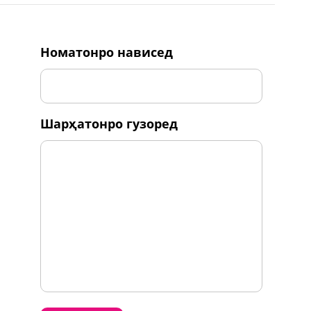
номатонро нависед
шарҳатонро гузоред