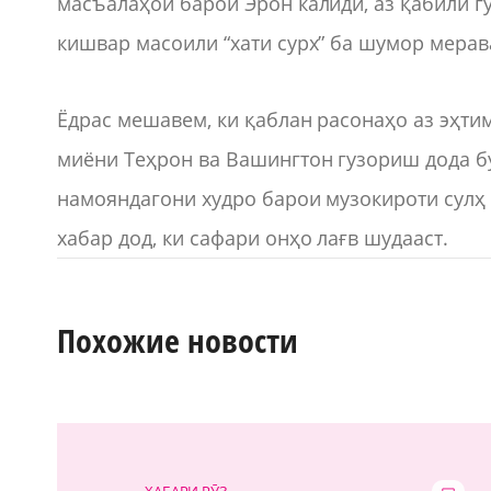
масъалаҳои барои Эрон калидӣ, аз қабили г
кишвар масоили “хати сурх” ба шумор мерава
Ёдрас мешавем, ки қаблан расонаҳо аз эҳти
миёни Теҳрон ва Вашингтон гузориш дода б
намояндагони худро барои музокироти сулҳ
хабар дод, ки сафари онҳо лағв шудааст.
Похожие новости
ХАБАРИ РӮЗ