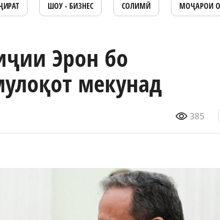
ҶИРАТ
ШОУ - БИЗНЕС
СОЛИМӢ
МОҶАРОИ 
иҷии Эрон бо
мулоқот мекунад
385