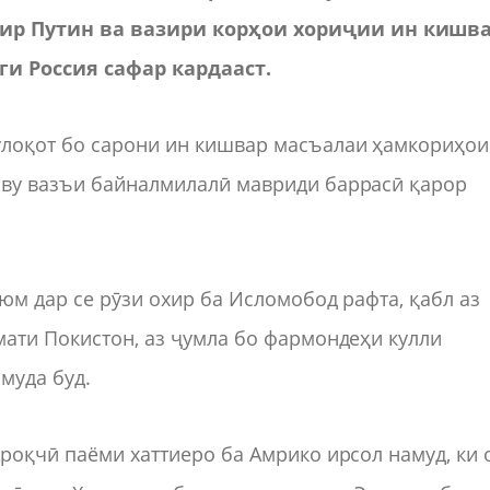
ир Путин ва вазири корҳои хориҷии ин кишв
ги Россия сафар кардааст.
улоқот бо сарони ин кишвар масъалаи ҳамкориҳои
аву вазъи байналмилалӣ мавриди баррасӣ қарор
юм дар се рӯзи охир ба Исломобод рафта, қабл аз
мати Покистон, аз ҷумла бо фармондеҳи кулли
муда буд.
Ароқчӣ паёми хаттиеро ба Амрико ирсол намуд, ки 