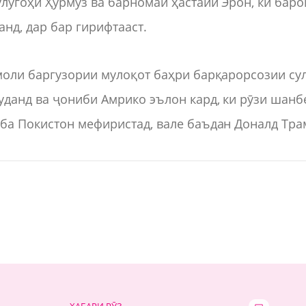
улӯгоҳи Ҳурмуз ва барномаи ҳастаии Эрон, ки баро
нд, дар бар гирифтааст.
моли баргузории мулоқот баҳри барқарорсозии су
уданд ва ҷониби Амрико эълон кард, ки рӯзи шанб
 ба Покистон мефиристад, вале баъдан Доналд Тра
ХАБАРИ РӮЗ