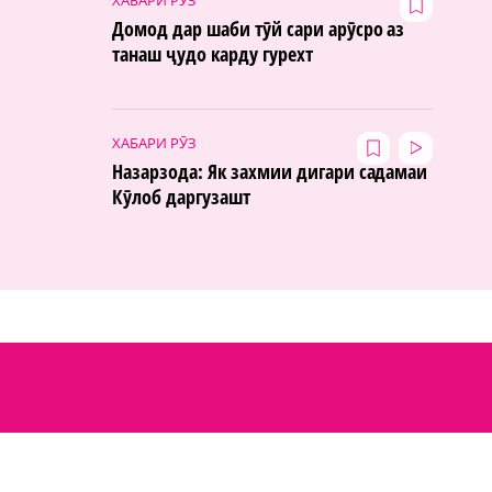
Домод дар шаби тӯй сари арӯсро аз
танаш ҷудо карду гурехт
ХАБАРИ РӮЗ
Назарзода: Як захмии дигари садамаи
Кӯлоб даргузашт