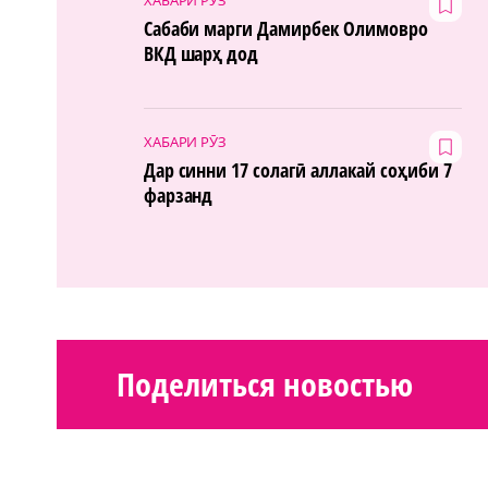
Сабаби марги Дамирбек Олимовро
ВКД шарҳ дод
ХАБАРИ РӮЗ
Дар синни 17 солагӣ аллакай соҳиби 7
фарзанд
Поделиться новостью