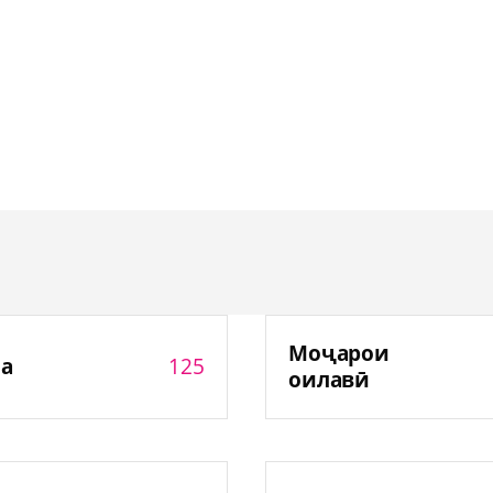
Моҷарои
125
а
оилавӣ