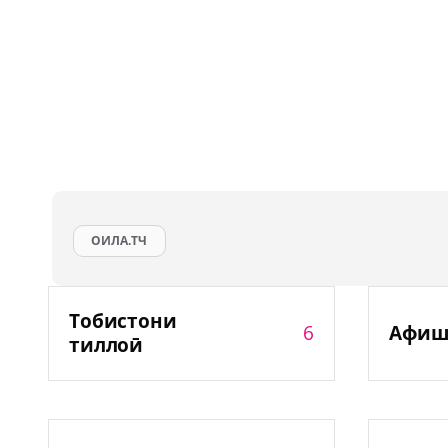
ОИЛА.ТЧ
Тобистони
6
Афиш
тиллоӣ