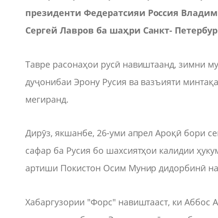
президенти Федератсияи Россия Владим
Сергей Лавров ба шаҳри Санкт- Петербур
Тавре расонаҳои русӣ навиштаанд, зимни м
дуҷонибаи Эрону Русия ва вазъияти минтақ
мегиранд.
Дирӯз, якшанбе, 26-уми апрел Ароқӣ бори се
сафар ба Русия бо шахсиятҳои калидии ҳуку
артиши Покистон Осим Мунир дидорбинӣ на
Хабаргузории "Форс" навиштааст, ки Аббос 