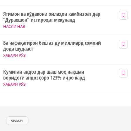
Ятимон ва кӯдакони оилаҳои камбизоат дар
“Дурахшон” истироҳат мекунанд
НАСЛИ НАВ
Ба нафақагирон беш аз ду миллиард сомонӣ
дода шудааст
ХАБАРИ РӮЗ
Кумитаи андоз дар шаш моҳ нақшаи
воридоти андозҳоро 123% иҷро кард
ХАБАРИ РӮЗ
ОИЛА.ТЧ