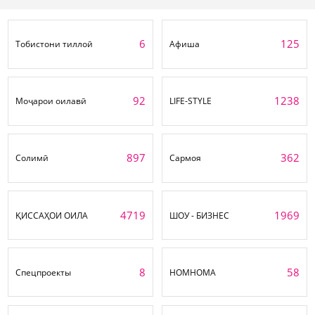
6
125
Тобистони тиллоӣ
Афиша
92
1238
Моҷарои оилавӣ
LIFE-STYLE
897
362
Солимӣ
Сармоя
4719
1969
ҚИССАҲОИ ОИЛА
ШОУ - БИЗНЕС
8
58
Спецпроекты
НОМНОМА