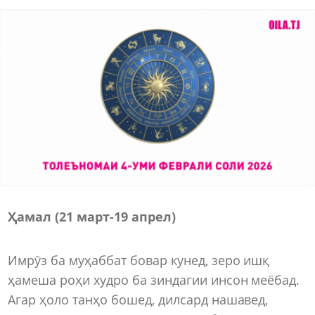
Ҳамал (21 март
-
19 апрел)
Имрӯз ба муҳаббат бовар кунед, зеро ишқ
ҳамеша роҳи худро ба зиндагии инсон меёбад.
Агар ҳоло танҳо бошед, дилсард нашавед,