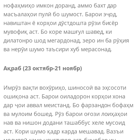
нофаҳмиҳо имкон доранд, аммо бахт дар
масъалаҳои пулӣ бо шумост. Барои эҷод,
навиштан ё корҳои дӯстдошта рӯзи бисёр
мувофиқ аст. Бо коре машғул шавед, ки
дилатонро шод мегардонад, зеро ин ба рӯҳия
ва нерӯи шумо таъсири хуб мерасонад.
Ақраб (23 октябр
-
21 ноябр)
Имрӯз вақти вохӯриҳо, шиносоӣ ва эҳсосоти
ошиқона аст. Барои оиладорон корҳои хона
дар ҷои аввал меистанд. Бо фарзандон бофаҳм
ва мулоим бошед. Рӯз барои оғози лоиҳаҳои
нав ва нишон додани ташаббус хеле мусоид
аст. Кори шумо қадр карда мешавад. Вазъи
молиявӣ каме ноустувор аст, бинобар ин