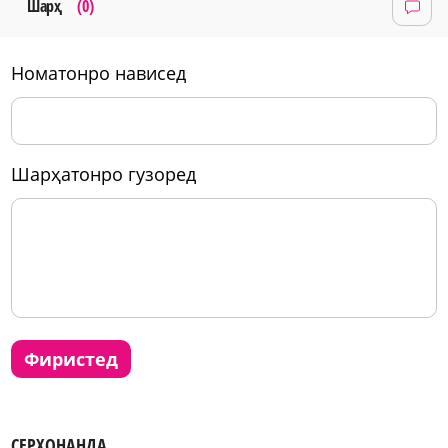
Шарҳ
(0)
номатонро нависед
шарҳатонро гузоред
фиристед
СЕРХОНАНДА