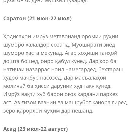
Саратон (21 июн
-
22 июл)
Ҳодисаҳои имрӯз метавонанд оромии рӯҳии
шуморо халалдор созанд. Муоширати зиёд
шуморо хаста мекунад. Агар хоҳиши танҳоӣ
дошта бошед, онро қабул кунед. Дар кор ба
натиҷаи назаррас ноил намегардед, беҳтараш
худро маҷбур насозед. Дар масъалаҳои
молиявӣ ба ҳисси дарунии худ такя кунед.
Имрӯз вақти хуб барои оғоз кардани парҳез
аст. Аз ғизои вазнин ва машрубот канора гиред,
зеро қарорҳои муҳим дар пешанд.
Асад (23 июл
-
22 август)