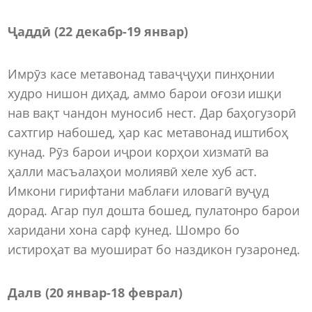
Ҷаддӣ (22 декабр
-
19 январ)
Имрӯз касе метавонад таваҷҷуҳи пинҳонии
худро нишон диҳад, аммо барои оғози ишқи
нав вақт чандон муносиб нест. Дар баҳогузорӣ
сахтгир набошед, ҳар кас метавонад иштибоҳ
кунад. Рӯз барои иҷрои корҳои хизматӣ ва
ҳалли масъалаҳои молиявӣ хеле хуб аст.
Имкони гирифтани маблағи иловагӣ вуҷуд
дорад. Агар пул дошта бошед, пулатонро барои
харидани хона сарф кунед. Шомро бо
истироҳат ва муошират бо наздикон гузаронед.
Далв (20 январ
-
18 феврал)