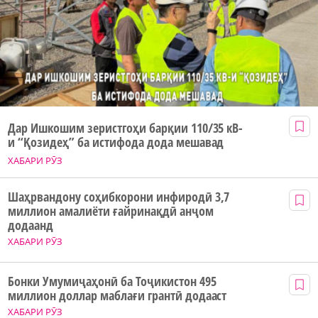
Дар Ишкошим зеристгоҳи барқии 110/35 кВ-
и “Қозидеҳ” ба истифода дода мешавад
ХАБАРИ РӮЗ
Шаҳрвандону соҳибкорони инфиродӣ 3,7
миллион амалиёти ғайринақдӣ анҷом
додаанд
ХАБАРИ РӮЗ
Бонки Умумиҷаҳонӣ ба Тоҷикистон 495
миллион доллар маблағи грантӣ додааст
ХАБАРИ РӮЗ