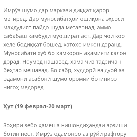
Имрӯз шумо дар маркази диққат қарор
мегиред. Дар муносибатҳои ошиқона эҳсоси
маҳдудият пайдо шуда метавонад, аммо
сабабаш камбуди муошират аст. Дар ҷои кор
хеле бодиққат бошед, хатоҳо имкон доранд.
Муносибати хуб бо ҳамкорон аҳамияти калон
дорад. Ноумед нашавед, ҳама чиз тадриҷан
беҳтар мешавад. Бо сабр, худдорӣ ва дурӣ аз
одамони асабонӣ шумо оромии ботиниро
нигоҳ медоред.
Ҳут (19 феврал
-
20 март)
Зоҳири зебо ҳамеша нишондиҳандаи арзиши
ботин нест. Имрӯз одамонро аз рӯйи рафтору