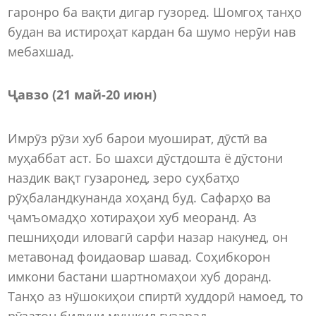
гаронро ба вақти дигар гузоред. Шомгоҳ танҳо
будан ва истироҳат кардан ба шумо нерӯи нав
мебахшад.
Ҷавзо (21 май
-
20 июн)
Имрӯз рӯзи хуб барои муошират, дӯстӣ ва
муҳаббат аст. Бо шахси дӯстдошта ё дӯстони
наздик вақт гузаронед, зеро суҳбатҳо
рӯҳбаландкунанда хоҳанд буд. Сафарҳо ва
ҷамъомадҳо хотираҳои хуб меоранд. Аз
пешниҳоди иловагӣ сарфи назар накунед, он
метавонад фоидаовар шавад. Соҳибкорон
имкони бастани шартномаҳои хуб доранд.
Танҳо аз нӯшокиҳои спиртӣ худдорӣ намоед, то
рӯзатон бидуни мушкил гузарад.