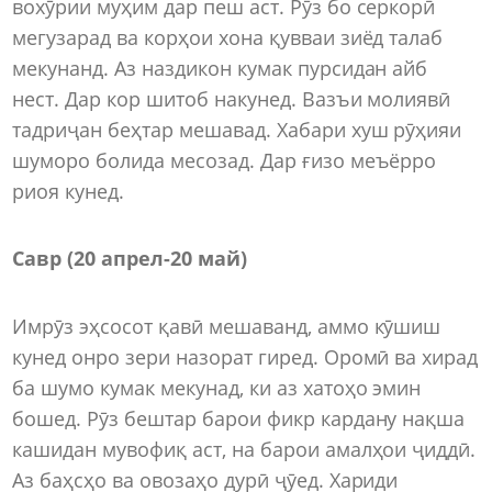
вохӯрии муҳим дар пеш аст. Рӯз бо серкорӣ
мегузарад ва корҳои хона қувваи зиёд талаб
мекунанд. Аз наздикон кумак пурсидан айб
нест. Дар кор шитоб накунед. Вазъи молиявӣ
тадриҷан беҳтар мешавад. Хабари хуш рӯҳияи
шуморо болида месозад. Дар ғизо меъёрро
риоя кунед.
Савр (20 апрел
-
20 май)
Имрӯз эҳсосот қавӣ мешаванд, аммо кӯшиш
кунед онро зери назорат гиред. Оромӣ ва хирад
ба шумо кумак мекунад, ки аз хатоҳо эмин
бошед. Рӯз бештар барои фикр кардану нақша
кашидан мувофиқ аст, на барои амалҳои ҷиддӣ.
Аз баҳсҳо ва овозаҳо дурӣ ҷӯед. Хариди