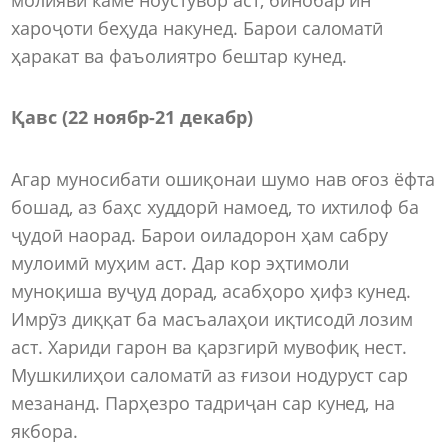
хароҷоти беҳуда накунед. Барои саломатӣ
ҳаракат ва фаъолиятро бештар кунед.
Қавс (22 ноябр
-
21 декабр)
Агар муносибати ошиқонаи шумо нав оғоз ёфта
бошад, аз баҳс худдорӣ намоед, то ихтилоф ба
ҷудоӣ наорад. Барои оиладорон ҳам сабру
мулоимӣ муҳим аст. Дар кор эҳтимоли
муноқиша вуҷуд дорад, асабҳоро ҳифз кунед.
Имрӯз диққат ба масъалаҳои иқтисодӣ лозим
аст. Хариди гарон ва қарзгирӣ мувофиқ нест.
Мушкилиҳои саломатӣ аз ғизои нодуруст сар
мезананд. Парҳезро тадриҷан сар кунед, на
якбора.