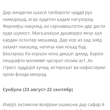
Дар зиндагии шахсӣ тағйироти ҷиддӣ рух
намедиҳад, агар худатон қадам нагузоред.
Фаромӯш накунед, ки сарнавиштатон дар дасти
худи шумост. Масъалаҳои душворро якҷо ҳал
кардан осонтар мешавад. Дар кор аз ҳад зиёд
заҳмат накашед, натиҷа кам хоҳад буд.
Беҳтараш ба корҳои хона диққат диҳед. Барои
пешрафти молиявӣ ҷасорат лозим аст. Аз
стресс худдорӣ кунед, истироҳат ва нафасгирии
ором фоида меорад.
Сунбула (23 август
-
22 сентябр)
Имрӯз эҳтимоли вохӯрии ошиқона дар сафар ё