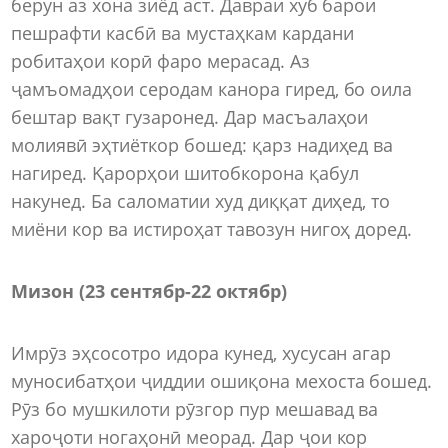
берун аз хона зиёд аст. Давраи хуб барои
пешрафти касбӣ ва мустаҳкам кардани
робитаҳои корӣ фаро мерасад. Аз
ҷамъомадҳои серодам канора гиред, бо оила
бештар вақт гузаронед. Дар масъалаҳои
молиявӣ эҳтиёткор бошед: қарз надиҳед ва
нагиред. Қарорҳои шитобкорона қабул
накунед. Ба саломатии худ диққат диҳед, то
миёни кор ва истироҳат тавозун нигоҳ доред.
Мизон (23 сентябр
-
22 октябр)
Имрӯз эҳсосотро идора кунед, хусусан агар
муносибатҳои ҷиддии ошиқона мехоста бошед.
Рӯз бо мушкилоти рӯзгор пур мешавад ва
хароҷоти ногаҳонӣ меорад. Дар ҷои кор