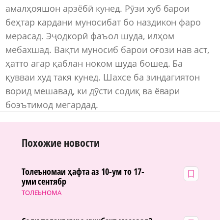
амалҳояшон арзёбӣ кунед. Рӯзи хуб барои
беҳтар кардани муносибат бо наздикон фаро
мерасад. Эҷодкорӣ фаъол шуда, илҳом
мебахшад. Вақти муносиб барои оғози нав аст,
ҳатто агар қаблан ноком шуда бошед. Ба
қувваи худ такя кунед. Шахсе ба зиндагиятон
ворид мешавад, ки дӯсти содиқ ва ёвари
боэътимод мегардад.
Похожие новости
Толеъномаи ҳафта аз 10-ум то 17-
уми сентябр
ТОЛЕЪНОМА