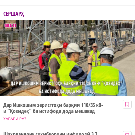
СЕРШАРҲ
Дар Ишкошим зеристгоҳи барқии 110/35 кВ-
и “Қозидеҳ” ба истифода дода мешавад
ХАБАРИ РӮЗ
Шаҳрвандону соҳибкорони инфиродӣ 3,7