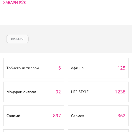
ХАБАРИ РӮЗ
ОИЛА.ТЧ
6
125
Тобистони тиллоӣ
Афиша
92
1238
Моҷарои оилавӣ
LIFE-STYLE
897
362
Солимӣ
Сармоя