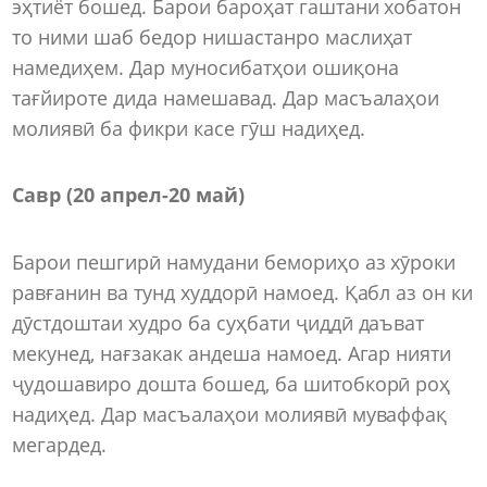
эҳтиёт бошед. Барои бароҳат гаштани хобатон
то ними шаб бедор нишастанро маслиҳат
намедиҳем. Дар муносибатҳои ошиқона
тағйироте дида намешавад. Дар масъалаҳои
молиявӣ ба фикри касе гӯш надиҳед.
Савр (20 апрел-20 май)
Барои пешгирӣ намудани бемориҳо аз хӯроки
равғанин ва тунд худдорӣ намоед. Қабл аз он ки
дӯстдоштаи худро ба суҳбати ҷиддӣ даъват
мекунед, нағзакак андеша намоед. Агар нияти
ҷудошавиро дошта бошед, ба шитобкорӣ роҳ
надиҳед. Дар масъалаҳои молиявӣ муваффақ
мегардед.