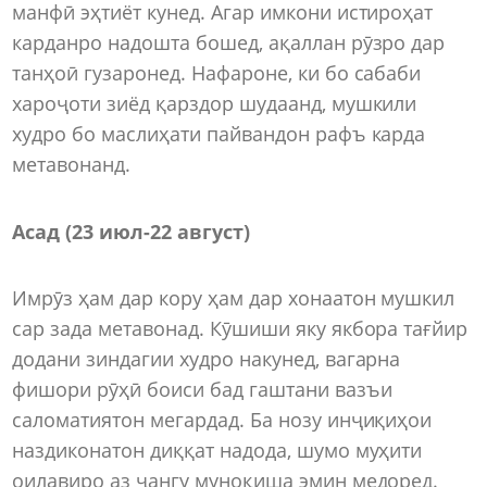
манфӣ эҳтиёт кунед. Агар имкони истироҳат
карданро надошта бошед, ақаллан рӯзро дар
танҳоӣ гузаронед. Нафароне, ки бо сабаби
хароҷоти зиёд қарздор шудаанд, мушкили
худро бо маслиҳати пайвандон рафъ карда
метавонанд.
Асад (23 июл-22 август)
Имрӯз ҳам дар кору ҳам дар хонаатон мушкил
сар зада метавонад. Кӯшиши яку якбора тағйир
додани зиндагии худро накунед, вагарна
фишори рӯҳӣ боиси бад гаштани вазъи
саломатиятон мегардад. Ба нозу инҷиқиҳои
наздиконатон диққат надода, шумо муҳити
оилавиро аз ҷангу муноқиша эмин медоред.