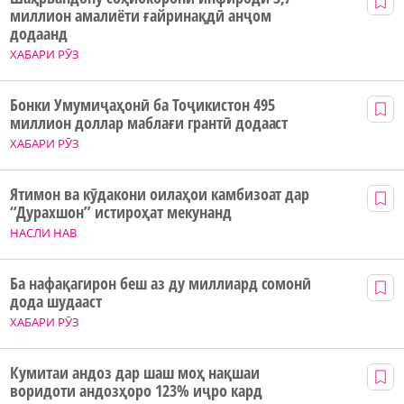
миллион амалиёти ғайринақдӣ анҷом
додаанд
ХАБАРИ РӮЗ
Бонки Умумиҷаҳонӣ ба Тоҷикистон 495
миллион доллар маблағи грантӣ додааст
ХАБАРИ РӮЗ
Ятимон ва кӯдакони оилаҳои камбизоат дар
“Дурахшон” истироҳат мекунанд
НАСЛИ НАВ
Ба нафақагирон беш аз ду миллиард сомонӣ
дода шудааст
ХАБАРИ РӮЗ
Кумитаи андоз дар шаш моҳ нақшаи
воридоти андозҳоро 123% иҷро кард