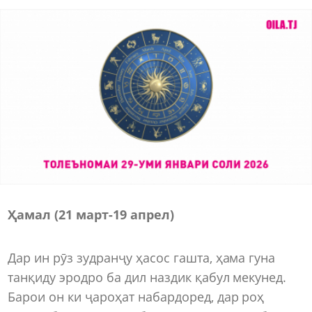
Ҳамал (21 март-19 апрел)
Дар ин рӯз зудранҷу ҳасос гашта, ҳама гуна
танқиду эродро ба дил наздик қабул мекунед.
Барои он ки ҷароҳат набардоред, дар роҳ