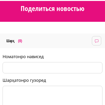
Поделиться новостью
Шарҳ
(0)
номатонро нависед
шарҳатонро гузоред