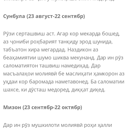
Сунбула (23 август-22 сентябр)
Рӯзи серташвиш аст. Агар кор мекарда бошед,
аз ҷониби роҳбарият танқиду эрод шунида,
табъатон хира мегардад. Наздикон аз
беаҳамиятии шумо шиква мекунанд. Дар ин рӯз
саломатиятон ташвиш намедиҳад. Дар
масъалаҳои молиявӣ бе маслиҳати ҳамкорон аз
уҳдаи кор баромада наметавонед. Ба саломатии
шахсе, ки дӯсташ медоред, диққат диҳед.
Мизон (23 сентябр-22 октябр)
Дар ин рӯз мушкилоти молиявӣ роҳи ҳалли