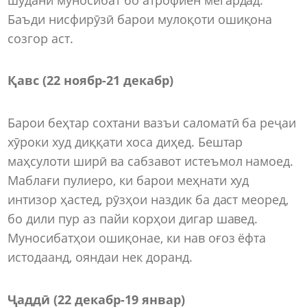
Баъди нисфирӯзӣ барои мулоқоти ошиқона
созгор аст.
Қавс (22 ноябр-21 декабр)
Барои беҳтар сохтани вазъи саломатӣ ба реҷаи
хӯроки худ диққати хоса диҳед. Бештар
маҳсулоти ширӣ ва сабзавот истеъмол намоед.
Маблағи пулиеро, ки барои меҳнати худ
интизор ҳастед, рӯзҳои наздик ба даст меоред,
бо дили пур аз пайи корҳои дигар шавед.
Муносибатҳои ошиқонае, ки нав оғоз ёфта
истодаанд, ояндаи нек доранд.
Ҷаддӣ (22 декабр-19 январ)