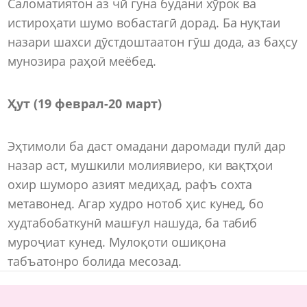
Саломатиятон аз чӣ гуна будани хӯрок ва
истироҳати шумо вобастагӣ дорад. Ба нуқтаи
назари шахси дӯстдоштаатон гӯш дода, аз баҳсу
мунозира раҳоӣ меёбед.
Ҳут (19 феврал-20 март)
Эҳтимоли ба даст омадани даромади пулӣ дар
назар аст, мушкили молиявиеро, ки вақтҳои
охир шуморо азият медиҳад, рафъ сохта
метавонед. Агар худро нотоб ҳис кунед, бо
худтабобаткунӣ машғул нашуда, ба табиб
муроҷиат кунед. Мулоқоти ошиқона
табъатонро болида месозад.