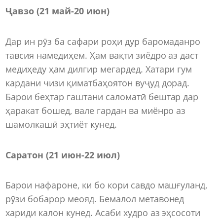
Ҷавзо (21 май-20 июн)
Дар ин рӯз ба сафари роҳи дур баромаданро
тавсия намедиҳем. Ҳам вақти зиёдро аз даст
медиҳеду ҳам дилгир мегардед. Хатари гум
кардани чизи қиматбаҳоятон вуҷуд дорад.
Барои беҳтар гаштани саломатӣ бештар дар
ҳаракат бошед, вале гардан ва миёнро аз
шамолкашӣ эҳтиёт кунед.
Саратон (21 июн-22 июл)
Барои нафароне, ки бо кори савдо машғуланд,
рӯзи бобарор меояд. Бемалол метавонед
хариди калон кунед. Асаби худро аз эҳсосоти