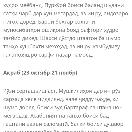
худро меёбанд. Пурхӯрӣ боиси баланд шудани
сатҳи чарб дар хун мегардад, аз ин рӯ, андозаро
нигоҳ доред. Барои беҳтар сохтани
муносибатҳои ошиқона бояд рафтори худро
тағйир диҳед. Шахси дӯстдоштаатон ба шумо
танҳо хушбахтӣ мехоҳад, аз ин рӯ, камбудиву
ғалатҳояшро сарфи назар намоед.
Ақраб (23 октябр-21 ноябр)
Рӯзи серташвиш аст. Мушкилиҳои дар ин рӯз
сарзада хеле ҷиддиянд, вале ҷидду ҷаҳде, ки
шумо доред, боиси зуд бартараф гаштанашон
мегардад. Асабоният на танҳо боиси бад
гаштани вазъи саломатӣ, балки боиси душвор
шудани муносибат бо атрофиён мегардад.