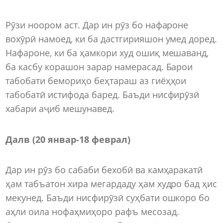
Рӯзи ноором аст. Дар ин рӯз бо нафароне
вохӯрӣ намоед, ки ба дастгирияшон умед доред.
Нафароне, ки ба ҳамкори худ ошиқ мешаванд,
ба касбу корашон зарар намерасад. Барои
табобати бемориҳо беҳтараш аз гиёҳҳои
табобатӣ истифода баред. Баъди нисфирӯзӣ
хабари аҷиб мешунавед.
Далв (20 январ-18 феврал)
Дар ин рӯз бо сабаби бехобӣ ва камҳаракатӣ
ҳам табъатон хира мегардаду ҳам худро бад ҳис
мекунед. Баъди нисфирӯзӣ суҳбати ошкоро бо
аҳли оила нофаҳмиҳоро рафъ месозад.