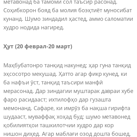
метавонад ба тамоми сол таъсир расонад.
Соҳибкорон бояд ба молия боэҳтиёт муносибат
кунанд. Шумо зиндадил ҳастед, аммо саломатии
худро нодида нагиред.
Ҳут (20 феврал-20 март)
Маҳбубатонро танқид накунед; ҳар гуна танқид
эҳсосотро мекушад. Ҳатто агар фикр кунед, ки
ба нафъи ӯст, танқид таъсири манфӣ
мерасонад. Дар зиндагии муштарак давраи хубе
фаро расидааст; ихтилофҳо дар гузашта
мемонанд. Сафаре, ки имрӯз ба нақша гирифта
шудааст, муваффақ хоҳад буд; шумо метавонед
қобилиятҳои ташкилотчии худро дар кор
нишон диҳед. Агар маблағи озод дошта бошед,