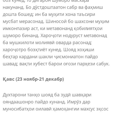
накунанд. Бо дӯстдоштаатон сабр ва фаҳмиш
дошта бошед; ин ба муҳити хона таъсири
мусбат мерасонад. Шиносоӣ бо шахсони муҳим
имконпазир аст, ки метавонанд қобилиятҳои
шуморо бинанд. Хароҷоти нодуруст метавонад
ба мушкилоти молиявӣ оварда расонад;
хароҷотро боэҳтиёт кунед. Шояд хоҳиши
беҳтар кардани шакли ҷисмониатон пайдо
шавад; вақти хубест барои оғози парҳези сабук.
Қавс (23 ноябр-21 декабр)
Духтарони танҳо шояд ба зудӣ шавҳари
ояндаашонро пайдо кунанд. Имрӯз дар
муносибатҳои оилавӣ ҳамоҳангии махсус эҳсос