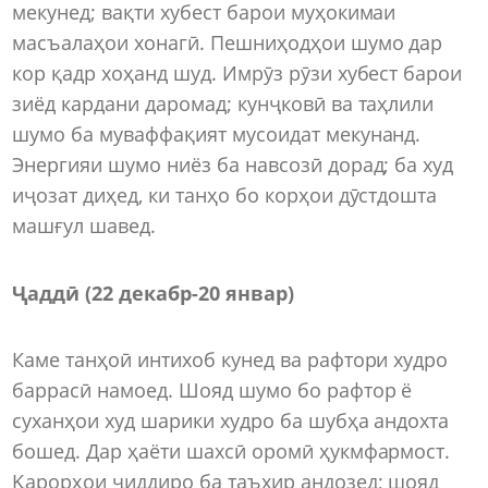
мекунед; вақти хубест барои муҳокимаи
масъалаҳои хонагӣ. Пешниҳодҳои шумо дар
кор қадр хоҳанд шуд. Имрӯз рӯзи хубест барои
зиёд кардани даромад; кунҷковӣ ва таҳлили
шумо ба муваффақият мусоидат мекунанд.
Энергияи шумо ниёз ба навсозӣ дорад; ба худ
иҷозат диҳед, ки танҳо бо корҳои дӯстдошта
машғул шавед.
Ҷаддӣ (22 декабр-20 январ)
Каме танҳоӣ интихоб кунед ва рафтори худро
баррасӣ намоед. Шояд шумо бо рафтор ё
суханҳои худ шарики худро ба шубҳа андохта
бошед. Дар ҳаёти шахсӣ оромӣ ҳукмфармост.
Қарорҳои ҷиддиро ба таъхир андозед; шояд