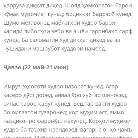
ҳаррӯза диққат диҳед. Шояд ҳамкоратон барои
кӯмак муроҷиат кунад; бодиққат баррасӣ кунед.
Шумо метавонед маблағҳои худро барои
хариди либосҳои зебо ва ашёи гаронбаҳо сарф
кунед. Ба саломатии худ диққат диҳед ва аз
нӯшидани машрубот худдорӣ намоед.
Ҷавзо (22 май-21 июн)
Имрӯз эҳсосоти худро назорат кунед. Агар
касеро дӯст доред, аввал ӯро хубтар шиносед,
сипас қарор қабул кунед. Бештар вақти худро
бо оилаатон гузаронед; кор муҳим аст, аммо
наздиконро фаромӯш накунед. Корҳои муҳими
худро ба таъхир наандозед, вагарна онҳо ҷамъ
мешаванд. Маблағҳои худро оқилона истифода