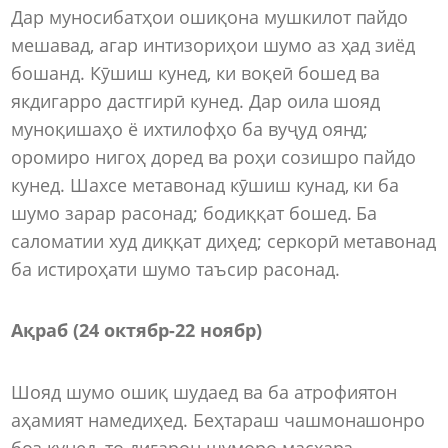
Дар муносибатҳои ошиқона мушкилот пайдо
мешавад, агар интизориҳои шумо аз ҳад зиёд
бошанд. Кӯшиш кунед, ки воқеӣ бошед ва
якдигарро дастгирӣ кунед. Дар оила шояд
муноқишаҳо ё ихтилофҳо ба вуҷуд оянд;
оромиро нигоҳ доред ва роҳи созишро пайдо
кунед. Шахсе метавонад кӯшиш кунад, ки ба
шумо зарар расонад; бодиққат бошед. Ба
саломатии худ диққат диҳед; серкорӣ метавонад
ба истироҳати шумо таъсир расонад.
Ақраб (24 октябр-22 ноябр)
Шояд шумо ошиқ шудаед ва ба атрофиятон
аҳамият намедиҳед. Беҳтараш чашмонашонро
боз кунед, то дигарон шуморо масхара