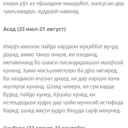
охири рӯз аз нӯшидани машрубот, махсусан дар
ҷамъомадҳо, худдорӣ намоед.
Асад (23 июл-21 август)
Имрӯз имкони пайдо кардани муҳаббат вуҷуд
дорад, аммо танҳо онҳое, ки озоданд,
метавонанд бо шахси писандидаашон ишқбозӣ
кунанд. Ҳама масъулиятҳоро ба дӯш нагиред;
ба наздикон иҷозат диҳед, ки дар корҳои хона
иштирок кунанд. Шояд чизеро, ки гум карда
будед, пайдо кунед. Кӯшиш кунед, ки
истеъдодҳои худро дар ҷойи муносиб истифода
баред; шояд вақти худро беҳуда сарф мекунед.
Сунбула (22 август-23 сентябр)