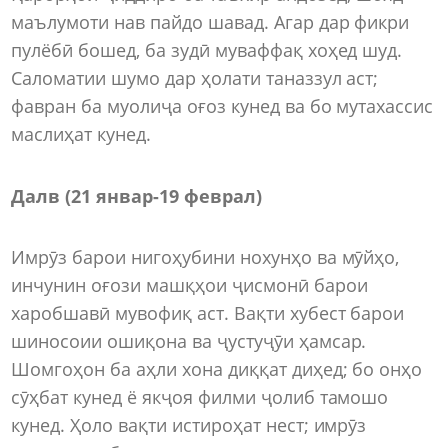
маълумоти нав пайдо шавад. Агар дар фикри
пулёбӣ бошед, ба зудӣ муваффақ хоҳед шуд.
Саломатии шумо дар ҳолати таназзул аст;
фавран ба муолиҷа оғоз кунед ва бо мутахассис
маслиҳат кунед.
Далв (21 январ-19 феврал)
Имрӯз барои нигоҳубини нохунҳо ва мӯйҳо,
инчунин оғози машқҳои ҷисмонӣ барои
харобшавӣ мувофиқ аст. Вақти хубест барои
шиносоии ошиқона ва ҷустуҷӯи ҳамсар.
Шомгоҳон ба аҳли хона диққат диҳед; бо онҳо
сӯҳбат кунед ё якҷоя филми ҷолиб тамошо
кунед. Ҳоло вақти истироҳат нест; имрӯз