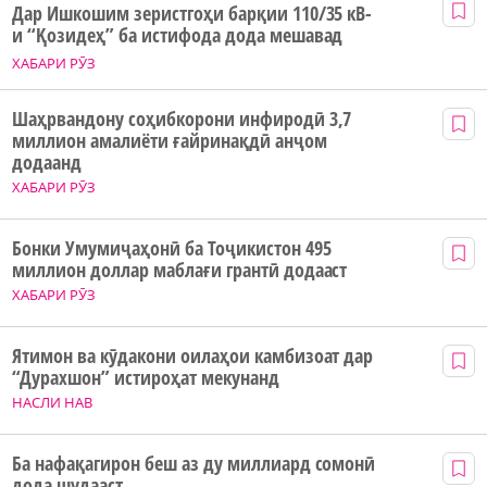
Дар Ишкошим зеристгоҳи барқии 110/35 кВ-
и “Қозидеҳ” ба истифода дода мешавад
ХАБАРИ РӮЗ
Шаҳрвандону соҳибкорони инфиродӣ 3,7
миллион амалиёти ғайринақдӣ анҷом
додаанд
ХАБАРИ РӮЗ
Бонки Умумиҷаҳонӣ ба Тоҷикистон 495
миллион доллар маблағи грантӣ додааст
ХАБАРИ РӮЗ
Ятимон ва кӯдакони оилаҳои камбизоат дар
“Дурахшон” истироҳат мекунанд
НАСЛИ НАВ
Ба нафақагирон беш аз ду миллиард сомонӣ
дода шудааст