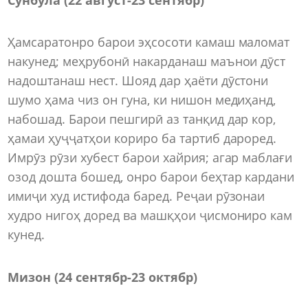
Ҳамсаратонро барои эҳсосоти камаш маломат
накунед; меҳрубонӣ накарданаш маънои дӯст
надоштанаш нест. Шояд дар ҳаёти дӯстони
шумо ҳама чиз он гуна, ки нишон медиҳанд,
набошад. Барои пешгирӣ аз танқид дар кор,
ҳамаи ҳуҷҷатҳои кориро ба тартиб дароред.
Имрӯз рӯзи хубест барои хайрия; агар маблағи
озод дошта бошед, онро барои беҳтар кардани
имиҷи худ истифода баред. Реҷаи рӯзонаи
худро нигоҳ доред ва машқҳои ҷисмониро кам
кунед.
Мизон (24 сентябр-23 октябр)