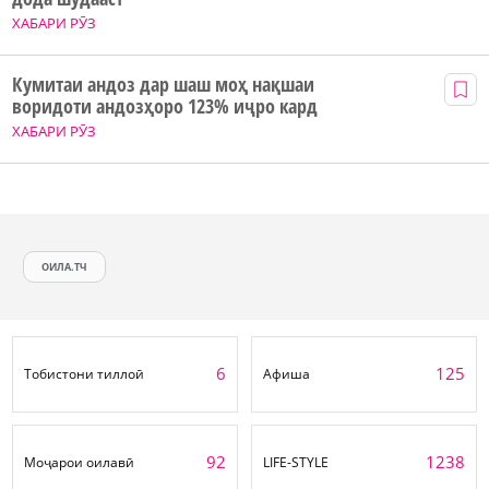
ХАБАРИ РӮЗ
Кумитаи андоз дар шаш моҳ нақшаи
воридоти андозҳоро 123% иҷро кард
ХАБАРИ РӮЗ
ОИЛА.ТЧ
6
125
Тобистони тиллоӣ
Афиша
92
1238
Моҷарои оилавӣ
LIFE-STYLE