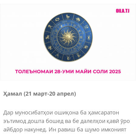
Ҳамал (21 март-20 апрел)
Дар муносибатҳои ошиқона ба ҳамсаратон
эътимод дошта бошед ва бе далелҳои қавӣ ӯро
айбдор накунед. Ин равиш ба шумо имконият