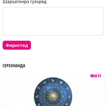
шарҳатонро гузоред
фиристед
СЕРХОНАНДА