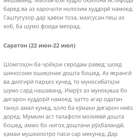
баред ва аз хароҷоти нолозим худдорӣ намоед.
Гаштугузор дар ҳавои тоза, махсусан пеш аз
хоб, ба шумо фоида меорад.
Саратон (22 июн-22 июл)
Шомгоҳон ба ҷойҳои серодам равед; шояд
шиносоии ошиқонае дошта бошед. Аз якрангӣ
ва дилгирӣ парҳез кунед, то муносибатҳои
шумо сард нашаванд. Имрӯз аз муноқиша бо
дигарон худдорӣ намоед; ҳатто агар одатан
танҳо амал кунед, ҳоло ба кӯмаки дигарон ниёз
доред. Мумкин аст талафоти молиявӣ дошта
бошед, аммо бо нигоҳ доштани рӯҳбаландӣ,
ҳамаи мушкилотро паси сар мекунед. Дар