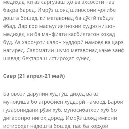
медиҳад, ки аз саргузаштҳо ва эҳсосоти нав
баҳра баред. Имрӯз шояд шиносоии ҷолибе
дошта бошед, ки метавонад ба дӯстӣ табдил
ёбад. Дар кор масъулиятнокии худро нишон
медиҳед, ки ба манфиати касбиятатон хоҳад
буд. Аз хароҷоти калон худдорӣ намоед ва қарз
нагиред. Саломатии шумо метавонад каме заиф
шавад; беҳтараш истироҳат кунед.
Савр (21 апрел-21 май)
Ба овози дарунии худ гӯш диҳед ва аз
муноқиша бо атрофиён худдорӣ намоед. Барои
гузаронидани рӯзи хуб, муносибатҳои хуб бо
дигаронро нигоҳ доред. Имрӯз шояд имкони
истироҳат надошта бошед, пас ба корҳои