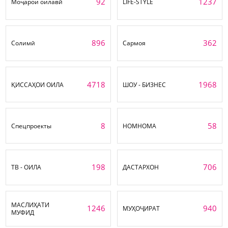
92
1237
Моҷарои оилавӣ
LIFE-STYLE
896
362
Солимӣ
Сармоя
4718
1968
ҚИССАҲОИ ОИЛА
ШОУ - БИЗНЕС
8
58
Спецпроекты
НОМНОМА
198
706
ТВ - ОИЛА
ДАСТАРХОН
МАСЛИҲАТИ
1246
940
МУҲОҶИРАТ
МУФИД