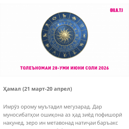
Ҳамал (21 март
-
20 апрел)
Имрӯз орому муътадил мегузарад. Дар
муносибатҳои ошиқона аз ҳад зиёд пофишорӣ
накунед, зеро ин метавонад натиҷаи баръакс