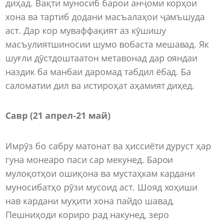
диҳад. Вақти муносиб барои анҷоми корҳои
хона ва тартиб додани масъалаҳои ҷамъшуда
аст. Дар кор муваффақият аз кӯшишу
масъулиятшиносии шумо вобаста мешавад. Як
шуғли дӯстдоштаатон метавонад дар ояндаи
наздик ба манбаи даромад табдил ёбад. Ба
саломатии дил ва истироҳат аҳамият диҳед.
Савр (21 апрел
-
21 май)
Имрӯз бо сабру матонат ва ҳиссиёти дуруст ҳар
гуна монеаро паси сар мекунед. Барои
мулоқотҳои ошиқона ва мустаҳкам кардани
муносибатҳо рӯзи мусоид аст. Шояд хоҳиши
нав кардани муҳити хона пайдо шавад.
Пешниҳоди кориро рад накунед, зеро