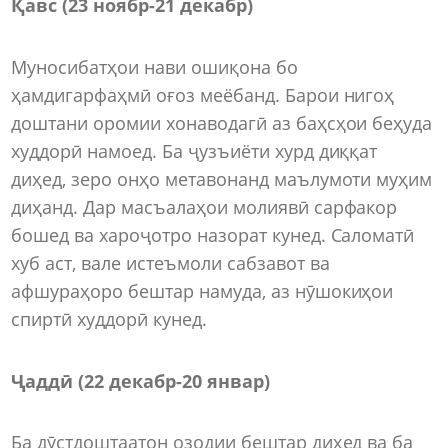
Қавс (23 ноябр
-
21 декабр)
Муносибатҳои нави ошиқона бо
ҳамдигарфаҳмӣ оғоз меёбанд. Барои нигоҳ
доштани оромии хонаводагӣ аз баҳсҳои беҳуда
худдорӣ намоед. Ба ҷузъиёти хурд диққат
диҳед, зеро онҳо метавонанд маълумоти муҳим
диҳанд. Дар масъалаҳои молиявӣ сарфакор
бошед ва хароҷотро назорат кунед. Саломатӣ
хуб аст, вале истеъмоли сабзавот ва
афшураҳоро бештар намуда, аз нӯшокиҳои
спиртӣ худдорӣ кунед.
Ҷаддӣ (22 декабр
-
20 январ)
Ба дӯстдоштаатон озодии бештар диҳед ва ба