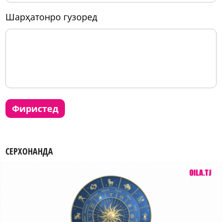
шарҳатонро гузоред
фиристед
СЕРХОНАНДА