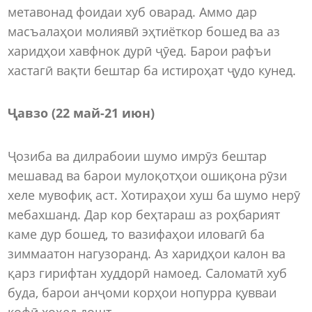
метавонад фоидаи хуб оварад. Аммо дар
масъалаҳои молиявӣ эҳтиёткор бошед ва аз
харидҳои хавфнок дурӣ ҷӯед. Барои рафъи
хастагӣ вақти бештар ба истироҳат ҷудо кунед.
Ҷавзо (22 май
-
21 июн)
Ҷозиба ва дилрабоии шумо имрӯз бештар
мешавад ва барои мулоқотҳои ошиқона рӯзи
хеле мувофиқ аст. Хотираҳои хуш ба шумо нерӯ
мебахшанд. Дар кор беҳтараш аз роҳбарият
каме дур бошед, то вазифаҳои иловагӣ ба
зиммаатон нагузоранд. Аз харидҳои калон ва
қарз гирифтан худдорӣ намоед. Саломатӣ хуб
буда, барои анҷоми корҳои нопурра қувваи
кофӣ хоҳед дошт.