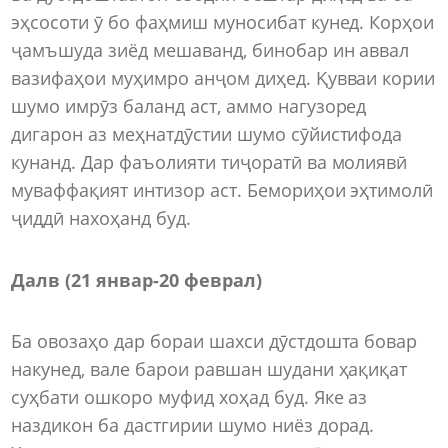
эҳсосоти ӯ бо фаҳмиш муносибат кунед. Корҳои
ҷамъшуда зиёд мешаванд, бинобар ин аввал
вазифаҳои муҳимро анҷом диҳед. Қувваи кории
шумо имрӯз баланд аст, аммо нагузоред
дигарон аз меҳнатдӯстии шумо сӯйистифода
кунанд. Дар фаъолияти тиҷоратӣ ва молиявӣ
муваффақият интизор аст. Бемориҳои эҳтимолӣ
ҷиддӣ нахоҳанд буд.
Далв (21 январ
-
20 феврал)
Ба овозаҳо дар бораи шахси дӯстдошта бовар
накунед, вале барои равшан шудани ҳақиқат
суҳбати ошкоро муфид хоҳад буд. Яке аз
наздикон ба дастгирии шумо ниёз дорад.