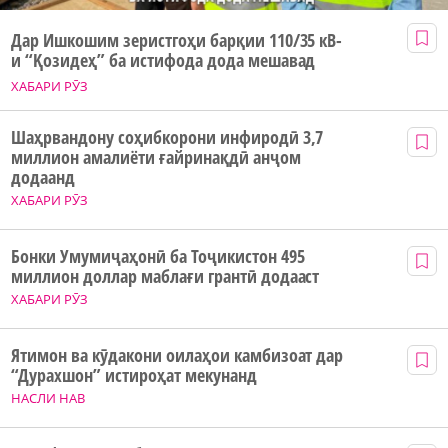
Дар Ишкошим зеристгоҳи барқии 110/35 кВ-
и “Қозидеҳ” ба истифода дода мешавад
ХАБАРИ РӮЗ
Шаҳрвандону соҳибкорони инфиродӣ 3,7
миллион амалиёти ғайринақдӣ анҷом
додаанд
ХАБАРИ РӮЗ
Бонки Умумиҷаҳонӣ ба Тоҷикистон 495
миллион доллар маблағи грантӣ додааст
ХАБАРИ РӮЗ
Ятимон ва кӯдакони оилаҳои камбизоат дар
“Дурахшон” истироҳат мекунанд
НАСЛИ НАВ