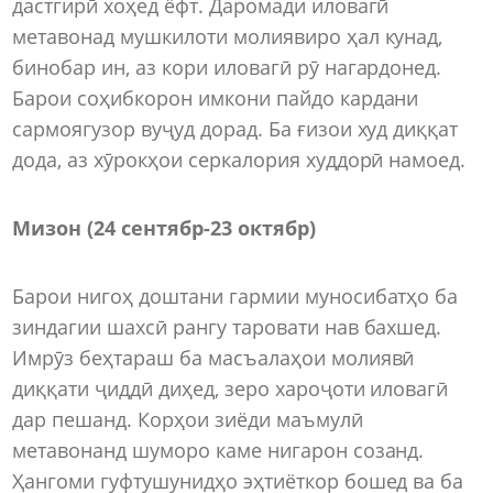
дастгирӣ хоҳед ёфт. Даромади иловагӣ
метавонад мушкилоти молиявиро ҳал кунад,
бинобар ин, аз кори иловагӣ рӯ нагардонед.
Барои соҳибкорон имкони пайдо кардани
сармоягузор вуҷуд дорад. Ба ғизои худ диққат
дода, аз хӯрокҳои серкалория худдорӣ намоед.
Мизон (24 сентябр
-
23 октябр)
Барои нигоҳ доштани гармии муносибатҳо ба
зиндагии шахсӣ рангу таровати нав бахшед.
Имрӯз беҳтараш ба масъалаҳои молиявӣ
диққати ҷиддӣ диҳед, зеро хароҷоти иловагӣ
дар пешанд. Корҳои зиёди маъмулӣ
метавонанд шуморо каме нигарон созанд.
Ҳангоми гуфтушунидҳо эҳтиёткор бошед ва ба