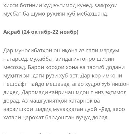
ҳисси ботинии худ эътимод кунед. Фикрҳои
мусбат ба шумо рӯҳияи хуб мебахшанд.
Ақраб (24 октябр
-
22 ноябр)
Дар муносибатҳои ошиқона аз гапи мардум
натарсед, муҳаббат зиндагиятонро ширин
месозад. Барои корҳои хона ва тартиб додани
муҳити зиндагӣ рӯзи хуб аст. Дар кор имкони
пешрафт пайдо мешавад, агар худро хуб нишон
диҳед. Даромади ғайричашмдошт низ эҳтимол
дорад. Аз машғулиятҳои хатарнок ва
варзишҳои шадид муваққатан дурӣ ҷӯед, зеро
хатари ҷароҳат бардоштан вуҷуд дорад.