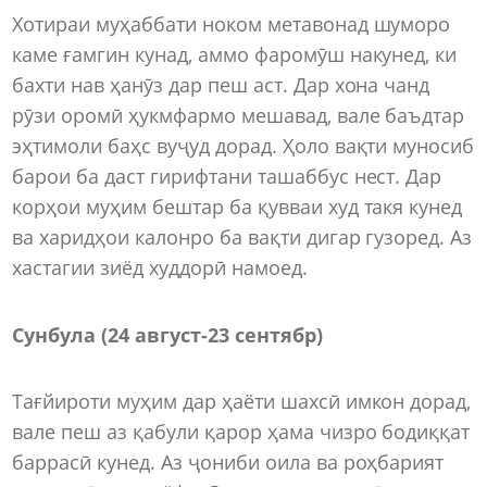
Хотираи муҳаббати ноком метавонад шуморо
каме ғамгин кунад, аммо фаромӯш накунед, ки
бахти нав ҳанӯз дар пеш аст. Дар хона чанд
рӯзи оромӣ ҳукмфармо мешавад, вале баъдтар
эҳтимоли баҳс вуҷуд дорад. Ҳоло вақти муносиб
барои ба даст гирифтани ташаббус нест. Дар
корҳои муҳим бештар ба қувваи худ такя кунед
ва харидҳои калонро ба вақти дигар гузоред. Аз
хастагии зиёд худдорӣ намоед.
Сунбула (24 август
-
23 сентябр)
Тағйироти муҳим дар ҳаёти шахсӣ имкон дорад,
вале пеш аз қабули қарор ҳама чизро бодиққат
баррасӣ кунед. Аз ҷониби оила ва роҳбарият