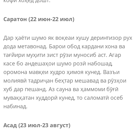
Саратон (22 июн
-
22 июл)
Дар ҳаёти шумо як воқеаи хушу деринтизор рух
дода метавонад. Барои обод кардани хона ва
тағйири муҳити зист рӯзи муносиб аст. Агар
касе бо андешаҳои шумо розӣ набошад,
оромона мавқеи худро ҳимоя кунед. Вазъи
молиявӣ тадриҷан беҳтар мешавад ва рӯзҳои
хуб дар пешанд. Аз сауна ва ҳаммоми бӯғӣ
муваққатан худдорӣ кунед, то саломатӣ осеб
набинад.
Асад (23 июл
-
23 август)