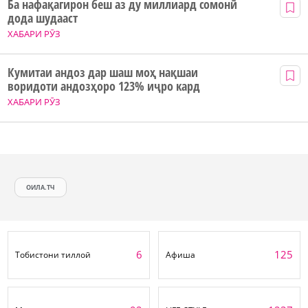
Ба нафақагирон беш аз ду миллиард сомонӣ
дода шудааст
ХАБАРИ РӮЗ
Кумитаи андоз дар шаш моҳ нақшаи
воридоти андозҳоро 123% иҷро кард
ХАБАРИ РӮЗ
ОИЛА.ТЧ
6
125
Тобистони тиллоӣ
Афиша