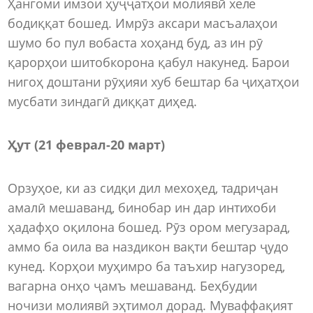
Ҳангоми имзои ҳуҷҷатҳои молиявӣ хеле
бодиққат бошед. Имрӯз аксари масъалаҳои
шумо бо пул вобаста хоҳанд буд, аз ин рӯ
қарорҳои шитобкорона қабул накунед. Барои
нигоҳ доштани рӯҳияи хуб бештар ба ҷиҳатҳои
мусбати зиндагӣ диққат диҳед.
Ҳут (21 феврал
-
20 март)
Орзуҳое, ки аз сидқи дил мехоҳед, тадриҷан
амалӣ мешаванд, бинобар ин дар интихоби
ҳадафҳо оқилона бошед. Рӯз ором мегузарад,
аммо ба оила ва наздикон вақти бештар ҷудо
кунед. Корҳои муҳимро ба таъхир нагузоред,
вагарна онҳо ҷамъ мешаванд. Беҳбудии
ночизи молиявӣ эҳтимол дорад. Муваффақият