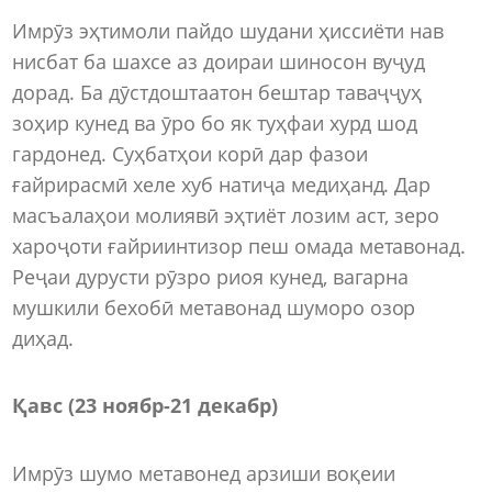
Имрӯз эҳтимоли пайдо шудани ҳиссиёти нав
нисбат ба шахсе аз доираи шиносон вуҷуд
дорад. Ба дӯстдоштаатон бештар таваҷҷуҳ
зоҳир кунед ва ӯро бо як туҳфаи хурд шод
гардонед. Суҳбатҳои корӣ дар фазои
ғайрирасмӣ хеле хуб натиҷа медиҳанд. Дар
масъалаҳои молиявӣ эҳтиёт лозим аст, зеро
хароҷоти ғайриинтизор пеш омада метавонад.
Реҷаи дурусти рӯзро риоя кунед, вагарна
мушкили бехобӣ метавонад шуморо озор
диҳад.
Қавс (23 ноябр
-
21 декабр)
Имрӯз шумо метавонед арзиши воқеии