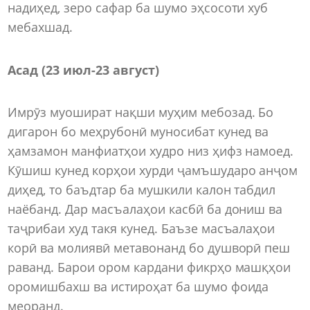
надиҳед, зеро сафар ба шумо эҳсосоти хуб
мебахшад.
Асад (23 июл
-
23 август)
Имрӯз муошират нақши муҳим мебозад. Бо
дигарон бо меҳрубонӣ муносибат кунед ва
ҳамзамон манфиатҳои худро низ ҳифз намоед.
Кӯшиш кунед корҳои хурди ҷамъшударо анҷом
диҳед, то баъдтар ба мушкили калон табдил
наёбанд. Дар масъалаҳои касбӣ ба дониш ва
таҷрибаи худ такя кунед. Баъзе масъалаҳои
корӣ ва молиявӣ метавонанд бо душворӣ пеш
раванд. Барои ором кардани фикрҳо машқҳои
оромишбахш ва истироҳат ба шумо фоида
меоранд.