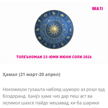
Ҳамал (21 март
-
20 апрел)
Нокомиҳои гузашта набояд шуморо аз роҳи худ
боздоранд. Ҳанӯз ҳама чиз дар пеш аст ва
эҳтимол шахсе пайдо мешавад, ки ба шарики