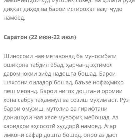
диққат диҳед ва барои истироҳат вақт ҷудо
намоед.
Саратон (22 июн
-
22 июл)
Шиносоии нав метавонад ба муносибати
ошиқона табдил ёбад, ҳарчанд эҳтимол
давомнокии зиёд надошта бошад. Барои
шахсони оиладор бошад, баъзе нофаҳмиҳо
пеш меоянд. Барои нигоҳ доштани оромии
хона сабру таҳаммул ва созиш муҳим аст. Рӯз
барои омӯзиш, мутолиа ва гирифтани
донишҳои нав хеле мувофиқ мебошад. Аз
харидҳои эҳсосотӣ худдорӣ намоед. Агар
имкони сафар дошта бошед, онро аз даст