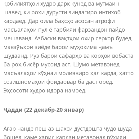
қобилиятҳои худро дарк кунед ва мутмаин
шавед, ки роҳи дурусти зиндагиро интихоб
кардаед. Дар оила баҳсҳо асосан атрофи
масъалаҳои пул ё тарбияи фарзандон пайдо
мешаванд. Азбаски вақтҳои охир серкор будед,
мавзӯъҳои зиёде барои муҳокима ҷамъ
шудаанд. Рӯз барои сафарҳо ва корҳои вобаста
ба роҳ бисёр мусоид аст. Шумо метавонед
масъалаҳои кӯҳнаи молиявиро ҳал карда, ҳатто
созишномаҳои фоидаовар ба даст оред.
Эҳсосоти худро идора намоед.
Ҷаддӣ (22 декабр
-
20 январ)
Агар чанде пеш аз шахси дӯстдошта ҷудо шуда
бошед, каме харид кардан метавонад рӯҳияи