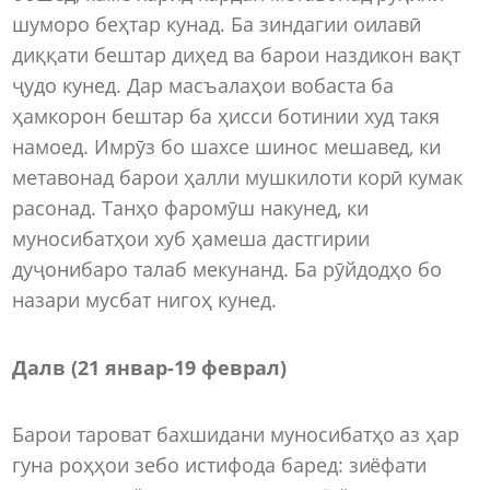
шуморо беҳтар кунад. Ба зиндагии оилавӣ
диққати бештар диҳед ва барои наздикон вақт
ҷудо кунед. Дар масъалаҳои вобаста ба
ҳамкорон бештар ба ҳисси ботинии худ такя
намоед. Имрӯз бо шахсе шинос мешавед, ки
метавонад барои ҳалли мушкилоти корӣ кумак
расонад. Танҳо фаромӯш накунед, ки
муносибатҳои хуб ҳамеша дастгирии
дуҷонибаро талаб мекунанд. Ба рӯйдодҳо бо
назари мусбат нигоҳ кунед.
Далв (21 январ
-
19 феврал)
Барои тароват бахшидани муносибатҳо аз ҳар
гуна роҳҳои зебо истифода баред: зиёфати