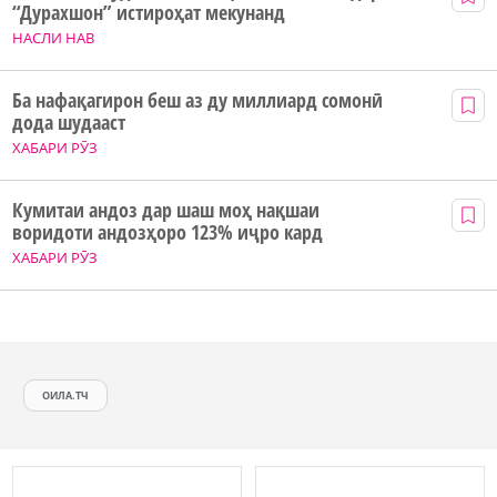
“Дурахшон” истироҳат мекунанд
НАСЛИ НАВ
Ба нафақагирон беш аз ду миллиард сомонӣ
дода шудааст
ХАБАРИ РӮЗ
Кумитаи андоз дар шаш моҳ нақшаи
воридоти андозҳоро 123% иҷро кард
ХАБАРИ РӮЗ
ОИЛА.ТЧ