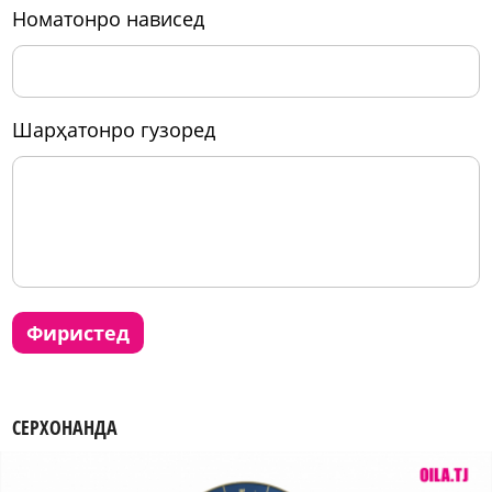
номатонро нависед
шарҳатонро гузоред
фиристед
СЕРХОНАНДА