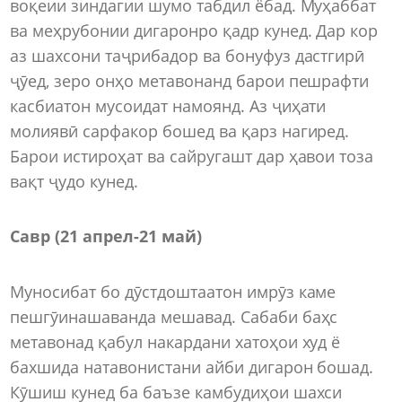
воқеии зиндагии шумо табдил ёбад. Муҳаббат
ва меҳрубонии дигаронро қадр кунед. Дар кор
аз шахсони таҷрибадор ва бонуфуз дастгирӣ
ҷӯед, зеро онҳо метавонанд барои пешрафти
касбиатон мусоидат намоянд. Аз ҷиҳати
молиявӣ сарфакор бошед ва қарз нагиред.
Барои истироҳат ва сайругашт дар ҳавои тоза
вақт ҷудо кунед.
Савр (21 апрел
-
21 май)
Муносибат бо дӯстдоштаатон имрӯз каме
пешгӯинашаванда мешавад. Сабаби баҳс
метавонад қабул накардани хатоҳои худ ё
бахшида натавонистани айби дигарон бошад.
Кӯшиш кунед ба баъзе камбудиҳои шахси