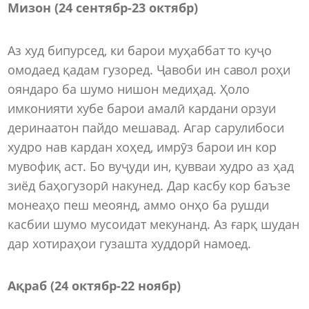
Мизон (24 сентябр
-
23 октябр)
Аз худ бипурсед, ки барои муҳаббат то куҷо
омодаед қадам гузоред. Ҷавоби ин савол роҳи
ояндаро ба шумо нишон медиҳад. Ҳоло
имконияти хубе барои амалӣ кардани орзуи
деринаатон пайдо мешавад. Агар сарулибоси
худро нав кардан хоҳед, имрӯз барои ин кор
мувофиқ аст. Бо вуҷуди ин, қувваи худро аз ҳад
зиёд баҳогузорӣ накунед. Дар касбу кор баъзе
монеаҳо пеш меоянд, аммо онҳо ба рушди
касбии шумо мусоидат мекунанд. Аз ғарқ шудан
дар хотираҳои гузашта худдорӣ намоед.
Ақраб (24 октябр
-
22 ноябр)