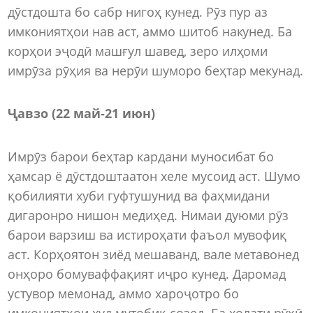
дӯстдошта бо сабр нигоҳ кунед. Рӯз пур аз
имкониятҳои нав аст, аммо шитоб накунед. Ба
корҳои эҷодӣ машғул шавед, зеро илҳоми
имрӯза рӯҳия ва нерӯи шуморо беҳтар мекунад.
Ҷавзо (22 май
-
21 июн)
Имрӯз барои беҳтар кардани муносибат бо
ҳамсар ё дӯстдоштаатон хеле мусоид аст. Шумо
қобилияти хуби гуфтушунид ва фаҳмидани
дигаронро нишон медиҳед. Нимаи дуюми рӯз
барои варзиш ва истироҳати фаъол мувофиқ
аст. Корҳоятон зиёд мешаванд, вале метавонед
онҳоро бомуваффақият иҷро кунед. Даромад
устувор мемонад, аммо хароҷотро бо
имкониятҳои худ мутобиқ созед. Ба ҳолати рӯҳӣ