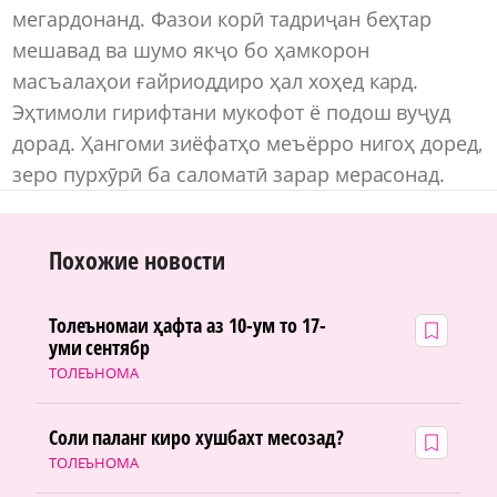
мегардонанд. Фазои корӣ тадриҷан беҳтар
мешавад ва шумо якҷо бо ҳамкорон
масъалаҳои ғайриоддиро ҳал хоҳед кард.
Эҳтимоли гирифтани мукофот ё подош вуҷуд
дорад. Ҳангоми зиёфатҳо меъёрро нигоҳ доред,
зеро пурхӯрӣ ба саломатӣ зарар мерасонад.
Похожие новости
Толеъномаи ҳафта аз 10-ум то 17-
уми сентябр
ТОЛЕЪНОМА
Соли паланг киро хушбахт месозад?
ТОЛЕЪНОМА