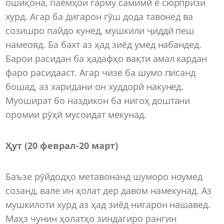
ошиқона, паёмҳои гарму самимӣ ё сюрпризи
хурд. Агар ба дигарон гӯш дода тавонед ва
созишро пайдо кунед, мушкили ҷиддӣ пеш
намеояд. Ба бахт аз ҳад зиёд умед набандед.
Барои расидан ба ҳадафҳо вақти амал кардан
фаро расидааст. Агар чизе ба шумо писанд
бошад, аз харидани он худдорӣ накунед.
Муошират бо наздикон ба нигоҳ доштани
оромии рӯҳӣ мусоидат мекунад.
Ҳут (20 феврал
-
20 март)
Баъзе рӯйдодҳо метавонанд шуморо ноумед
созанд, вале ин ҳолат дер давом намекунад. Аз
мушкилоти хурд аз ҳад зиёд нигарон нашавед.
Маҳз чунин ҳолатҳо зиндагиро рангин