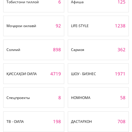
6
125
Тобистони тиллоӣ
Афиша
92
1238
Моҷарои оилавӣ
LIFE-STYLE
898
362
Солимӣ
Сармоя
4719
1971
ҚИССАҲОИ ОИЛА
ШОУ - БИЗНЕС
8
58
Спецпроекты
НОМНОМА
198
708
ТВ - ОИЛА
ДАСТАРХОН