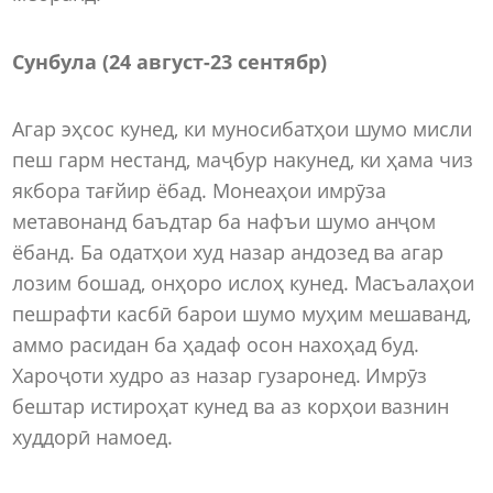
Сунбула (24 август
-
23 сентябр)
Агар эҳсос кунед, ки муносибатҳои шумо мисли
пеш гарм нестанд, маҷбур накунед, ки ҳама чиз
якбора тағйир ёбад. Монеаҳои имрӯза
метавонанд баъдтар ба нафъи шумо анҷом
ёбанд. Ба одатҳои худ назар андозед ва агар
лозим бошад, онҳоро ислоҳ кунед. Масъалаҳои
пешрафти касбӣ барои шумо муҳим мешаванд,
аммо расидан ба ҳадаф осон нахоҳад буд.
Хароҷоти худро аз назар гузаронед. Имрӯз
бештар истироҳат кунед ва аз корҳои вазнин
худдорӣ намоед.