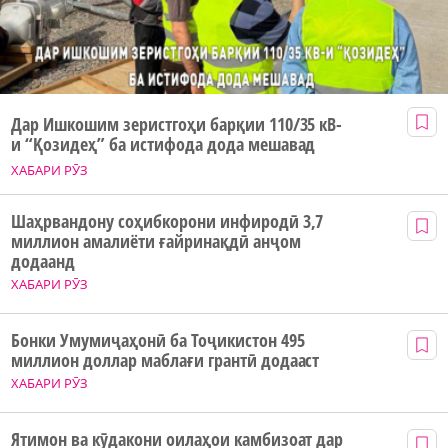
Дар Ишкошим зеристгоҳи барқии 110/35 кВ-
и “Қозидеҳ” ба истифода дода мешавад
ХАБАРИ РӮЗ
Шаҳрвандону соҳибкорони инфиродӣ 3,7
миллион амалиёти ғайринақдӣ анҷом
додаанд
ХАБАРИ РӮЗ
Бонки Умумиҷаҳонӣ ба Тоҷикистон 495
миллион доллар маблағи грантӣ додааст
ХАБАРИ РӮЗ
Ятимон ва кӯдакони оилаҳои камбизоат дар