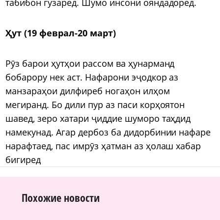
табибон гузаред. Шумо инсони ояндадоред.
Ҳут (19 феврал-20 март)
Рӯз барои ҳутҳои рассом ва ҳунарманд
бобарору нек аст. Нафарони эҷодкор аз
манзараҳои дилфиреб ногаҳон илҳом
мегиранд. Бо дили пур аз паси корҳоятон
шавед, зеро хатари ҷиддие шуморо таҳдид
намекунад. Агар дербоз ба дидорбинии нафаре
нарафтаед, пас имрӯз ҳатман аз ҳолаш хабар
бигиред
Похожие новости