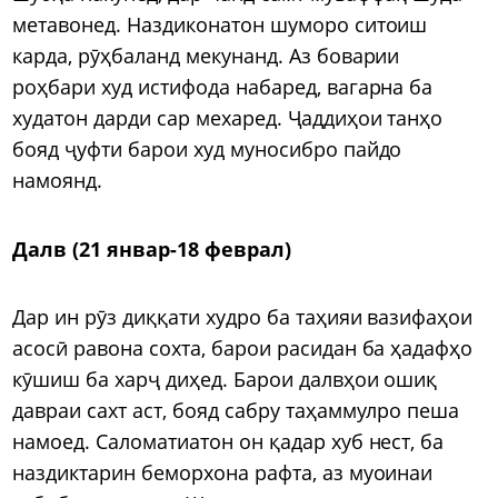
метавонед. Наздиконатон шуморо ситоиш
карда, рӯҳбаланд мекунанд. Аз боварии
роҳбари худ истифода набаред, вагарна ба
худатон дарди сар мехаред. Ҷаддиҳои танҳо
бояд ҷуфти барои худ муносибро пайдо
намоянд.
Далв (21 январ-18 феврал)
Дар ин рӯз диққати худро ба таҳияи вазифаҳои
асосӣ равона сохта, барои расидан ба ҳадафҳо
кӯшиш ба харҷ диҳед. Барои далвҳои ошиқ
давраи сахт аст, бояд сабру таҳаммулро пеша
намоед. Саломатиатон он қадар хуб нест, ба
наздиктарин беморхона рафта, аз муоинаи