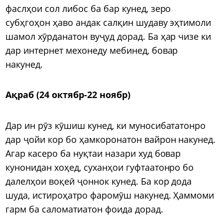
фаслҳои сол либос ба бар кунед, зеро
субҳгоҳон ҳаво андак салқин шудаву эҳтимоли
шамол хӯрданатон вуҷуд дорад. Ба ҳар чизе ки
дар интернет мехонеду мебинед, бовар
накунед.
Ақраб (24 октябр-22 ноябр)
Дар ин рӯз кӯшиш кунед, ки муносибататонро
дар ҷойи кор бо ҳамкоронатон вайрон накунед.
Агар касеро ба нуқтаи назари худ бовар
кунонидан хоҳед, суханҳои гуфтаатонро бо
далелҳои воқеӣ ҷоннок кунед. Ба кор дода
шуда, истироҳатро фаромӯш накунед. Ҳаммоми
гарм ба саломатиатон фоида дорад.