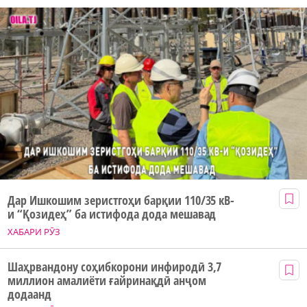
Дар Ишкошим зеристгоҳи барқии 110/35 кВ-
и “Қозидеҳ” ба истифода дода мешавад
ХАБАРИ РӮЗ
Шаҳрвандону соҳибкорони инфиродӣ 3,7
миллион амалиёти ғайринақдӣ анҷом
додаанд