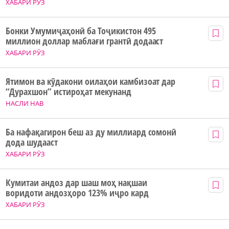
ХАБАРИ РӮЗ
Бонки Умумиҷаҳонӣ ба Тоҷикистон 495
миллион доллар маблағи грантӣ додааст
ХАБАРИ РӮЗ
Ятимон ва кӯдакони оилаҳои камбизоат дар
“Дурахшон” истироҳат мекунанд
НАСЛИ НАВ
Ба нафақагирон беш аз ду миллиард сомонӣ
дода шудааст
ХАБАРИ РӮЗ
Кумитаи андоз дар шаш моҳ нақшаи
воридоти андозҳоро 123% иҷро кард
ХАБАРИ РӮЗ