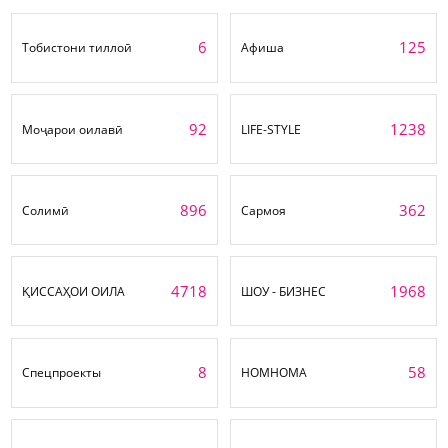
6
125
Тобистони тиллоӣ
Афиша
92
1238
Моҷарои оилавӣ
LIFE-STYLE
896
362
Солимӣ
Сармоя
4718
1968
ҚИССАҲОИ ОИЛА
ШОУ - БИЗНЕС
8
58
Спецпроекты
НОМНОМА