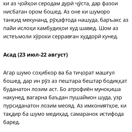
ки аз ҷойҳои серодам дурӣ ҷӯста, дар фазои
нисбатан ором бошед. Аз оне ки шуморо
танқид мекунанд, рӯҳафтода нашуда, баръакс аз
пайи ислоҳи камбудиҳои худ шавед. Шом аз
истеъмоли хӯроки серравған худдорӣ кунед.
Асад (23 июл-22 август)
Агар шумо соҳибкор ва ба тиҷорат машғул
бошед, дар ин рӯз аз пештара бештар бодиққат
буданатон лозим аст. Бо атрофиён муноқиша
накунед, вагарна баъдан пушаймон шуда, узр
пурсиданатон лозим меояд. Аз имкониятҳое, ки
тақдир ба шумо медиҳад, самаранок истифода
баред.