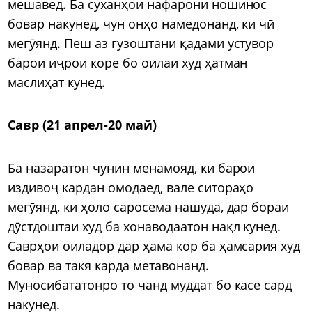
мешавед. Ба суханҳои нафарони ношинос
бовар накунед, чун онҳо намедонанд, ки чӣ
мегӯянд. Пеш аз гузоштани қадами устувор
барои иҷрои коре бо оилаи худ ҳатман
маслиҳат кунед.
Савр (21 апрел-20 май)
Ба назаратон чунин менамояд, ки барои
издивоҷ кардан омодаед, вале ситораҳо
мегӯянд, ки ҳоло саросема нашуда, дар бораи
дӯстдоштаи худ ба хонаводаатон нақл кунед.
Саврҳои оиладор дар ҳама кор ба ҳамсария худ
бовар ва такя карда метавонанд.
Муносибататонро то чанд муддат бо касе сард
накунед.