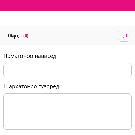
Шарҳ
(0)
номатонро нависед
шарҳатонро гузоред