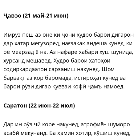
Ҷавзо (21 май-21 июн)
Имрӯз пеш аз оне ки ҷони худро барои дигарон
дар хатар мегузоред, нағзакак андеша кунед, ки
оё меарзад ё на. Аз нафаре хабари хуш шунида,
хурсанд мешавед. Худро барои хатоҳои
содиркардаатон сарзаниш накунед. Шом
барвақт аз кор баромада, истироҳат кунед ва
барои рӯзи дигар қувваи кофӣ ҷамъ намоед.
Саратон (22 июн-22 июл)
Дар ин рӯз чӣ коре накунед, атрофиён шуморо
асабӣ мекунанд. Ба ҳамин хотир, кӯшиш кунед,