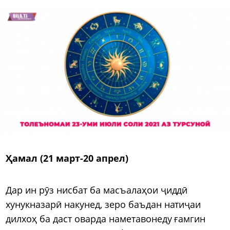
Ҳамал (21 март-20 апрел)
Дар ин рӯз нисбат ба масъалаҳои ҷиддӣ
хунукназарӣ накунед, зеро баъдан натиҷаи
дилхоҳ ба даст оварда наметавонеду ғамгин