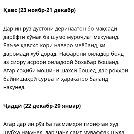
Қавс (23 ноябр-21 декабр)
Дар ин рӯз дӯстони деринаатон бо мақсади
дарёфти кӯмак ба шумо муроҷиат мекунанд.
Баъзе қавсҳо кори наверо меёбанд, ки
даромади хуб дорад. Нафарони оиладор бояд
аз сирру асрори оиладорӣ бохабар бошанд.
Агар соҳиби мошини шахсӣ бошед, дар роҳҳои
байнишаҳрӣ суръати ҳаракатро баланд
накунед.
Ҷаддӣ (22 декабр-20 январ)
Агар дар ин рӯз ба тасмимҳои гирифтаи худ
шубҳа накунед, дар чанд самт муваффақ шуда