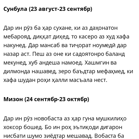
Сунбула (23 август-23 сентябр)
Дар ин рӯз ба ҳар сухане, ки аз даҳонатон
мебарояд, диққат диҳед, то касеро аз худ хафа
накунед. Дар мансаб ва тиҷорат ноумедӣ дар
назар аст. Пеш аз оне ки садоятонро баланд
мекунед, хуб андеша намоед. Хашмгин ва
дилмонда нашавед, зеро баъдтар мефаҳмед, ки
хафа шудан роҳи ҳалли масъала нест.
Мизон (24 сентябр-23 октябр)
Дар ин рӯз новобаста аз ҳар гуна мушкилиҳо
хоксор бошед. Бо ин роҳ эътиқоди дигарон
нисбати шумо зиёдтар мешавад. Вобаста ба