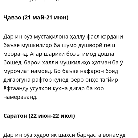
Ҷавзо (21 май-21 июн)
Дар ин рӯз мустақилона ҳаллу фасл кардани
баъзе мушкилиҳо ба шумо душворӣ пеш
меоранд. Агар шарики боэътимод дошта
бошед, барои ҳалли мушкилиҳо ҳатман ба ӯ
муроҷиат намоед. Бо баъзе нафарон бояд
дигаргуна рафтор кунед, зеро онҳо тағйир
ёфтаанду усулҳои куҳна дигар ба кор
намераванд.
Саратон (22 июн-22 июл)
Дар ин рӯз худро як шахси барҷаста вонамуд