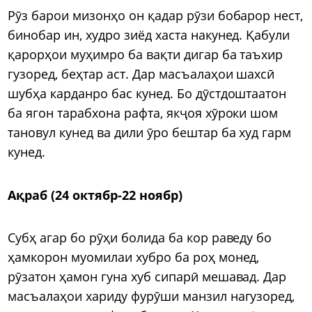
Рӯз барои мизонҳо он қадар рӯзи бобарор нест,
бинобар ин, худро зиёд хаста накунед. Қабули
қарорҳои муҳимро ба вақти дигар ба таъхир
гузоред, беҳтар аст. Дар масъалаҳои шахсӣ
шубҳа карданро бас кунед. Бо дӯстдоштаатон
ба ягон тарабхона рафта, якҷоя хӯроки шом
тановул кунед ва дили ӯро бештар ба худ гарм
кунед.
Ақраб (24 октябр-22 ноябр)
Субҳ агар бо рӯҳи болида ба кор раведу бо
ҳамкорон муомилаи хубро ба роҳ монед,
рӯзатон ҳамон гуна хуб сипарӣ мешавад. Дар
масъалаҳои хариду фурӯши манзил нагузоред,