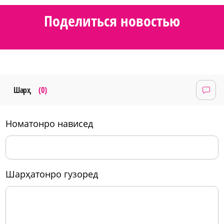
Поделиться новостью
Шарҳ
(0)
номатонро нависед
шарҳатонро гузоред