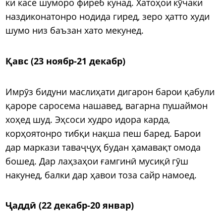
ки касе шуморо фиреб кунад. Хатоҳои кӯчаки
наздиконатонро нодида гиред, зеро ҳатто худи
шумо низ баъзан хато мекунед.
Қавс (23 ноябр-21 декабр)
Имрӯз бидуни маслиҳати дигарон барои қабули
қароре саросема нашавед, вагарна пушаймон
хоҳед шуд. Эҳсоси худро идора карда,
корҳоятонро тибқи нақша пеш баред. Барои
дар маркази таваҷҷуҳ будан ҳамавақт омода
бошед. Дар лаҳзаҳои ғамгинӣ мусиқӣ гӯш
накунед, балки дар ҳавои тоза сайр намоед.
Ҷаддӣ (22 декабр-20 январ)