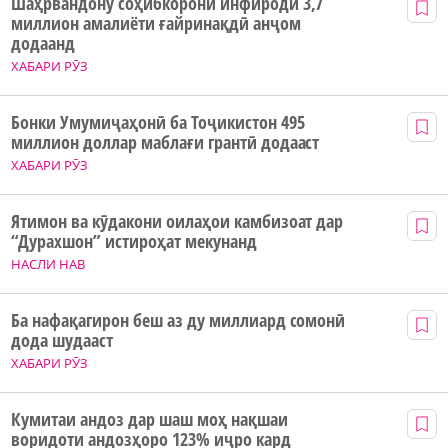
Шаҳрвандону соҳибкорони инфиродӣ 3,7
миллион амалиёти ғайринақдӣ анҷом
додаанд
ХАБАРИ РӮЗ
Бонки Умумиҷаҳонӣ ба Тоҷикистон 495
миллион доллар маблағи грантӣ додааст
ХАБАРИ РӮЗ
Ятимон ва кӯдакони оилаҳои камбизоат дар
“Дурахшон” истироҳат мекунанд
НАСЛИ НАВ
Ба нафақагирон беш аз ду миллиард сомонӣ
дода шудааст
ХАБАРИ РӮЗ
Кумитаи андоз дар шаш моҳ нақшаи
воридоти андозҳоро 123% иҷро кард