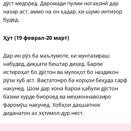
дӯст медоред. Даромади пулии ногаҳонӣ дар
назар аст, аммо на он қадар, ки шумо интизор
будед.
Ҳут (19 феврал-20 март)
Дар ин рӯз ба маълумоте, ки мунтазираш
набудед, диққати бештар диҳед. Барои
истироҳат бо дӯстон ва мулоқот бо наздикон
рӯзи хуб аст. Вақтатонро ба корҳои беҳуда сарф
накунед. Шом дар хона барои қабули дӯстон
базми хурде биороед ва меҳмоннавозиро
фаромӯш накунед. Хобҳои даҳшатнок
диданатон аз эҳтимол дур нест.