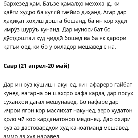
бархезед ҳам. Баъзе ҳамалҳо мехоҳанд, ки
ҳаёти худро ба куллӣ тағйир диҳанд. Агар дар
ҳақиқат хоҳиш дошта бошанд, ба ин кор худи
имрӯз шурӯъ кунанд. Дар муносибат бо
дӯстдоштаи худ ҷиддӣ бошед ва ба як қарори
қатъӣ оед, ки бо ӯ оиладор мешавед ё на.
Савр (21 апрел-20 май)
Дар ин рӯз кӯшиш накунед, ки нафареро ғайбат
кунед, вагарна он шахсро хафа карда, дар посух
суханҳои дағал мешунавед. Бо нафаре дар
иҷрои ягон кор маслиҳат накунед, зеро худатон
ҳоло чӣ кор карданатонро медонед. Дар охири
рӯз аз дастовардҳои худ қаноатманд мешавед,
аммо аз худ наравед.