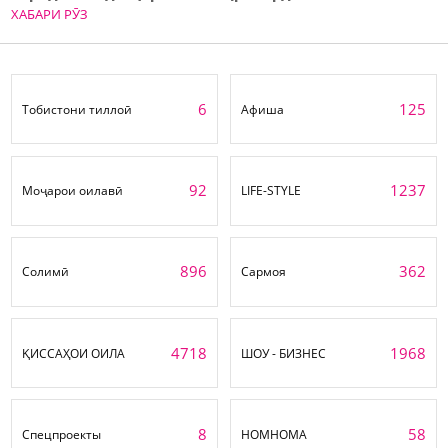
ХАБАРИ РӮЗ
6
125
Тобистони тиллоӣ
Афиша
92
1237
Моҷарои оилавӣ
LIFE-STYLE
896
362
Солимӣ
Сармоя
4718
1968
ҚИССАҲОИ ОИЛА
ШОУ - БИЗНЕС
8
58
Спецпроекты
НОМНОМА