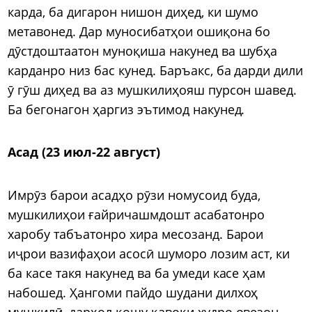
карда, ба дигарон нишон диҳед, ки шумо
метавонед. Дар муносибатҳои ошиқона бо
дӯстдоштаатон муноқиша накунед ва шубҳа
карданро низ бас кунед. Баръакс, ба дарди дили
ӯ гӯш диҳед ва аз мушкилиҳояш пурсон шавед.
Ба бегонагон ҳаргиз эътимод накунед.
Асад (23 июл-22 август)
Имрӯз барои асадҳо рӯзи номусоид буда,
мушкилиҳои ғайричашмдошт асабатонро
харобу табъатонро хира месозанд. Барои
иҷрои вазифаҳои асосӣ шуморо лозим аст, ки
ба касе такя накунед ва ба умеди касе ҳам
набошед. Ҳангоми пайдо шудани дилхоҳ
мушкилӣ, дарҳол қошу қавоқи худро овезон