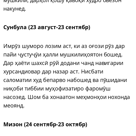
накунед.
Сунбула (23 август-23 сентябр)
Имрӯз шуморо лозим аст, ки аз оғози рӯз дар
пайи ҷустуҷӯи ҳалли мушкилиҳоятон бошед.
Дар ҳаёти шахсӣ рӯй додани чанд навигарии
хурсандиовар дар назар аст. Нисбати
саломатии худ бепарво набошед ва пӯшидани
ниқоби тиббии муҳофизатиро фаромӯш
насозед. Шом ба хонаатон меҳмонҳои нохонда
меоянд.
Мизон (24 сентябр-23 октябр)