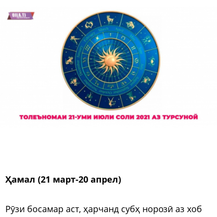
Ҳамал (21 март-20 апрел)
Рӯзи босамар аст, ҳарчанд субҳ норозӣ аз хоб