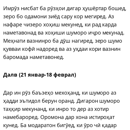
Имрӯз нисбат ба рӯзҳои дигар ҳушёртар бошед,
зеро бо одамони зиёд сару кор мегиред. Аз
нафаре чизеро хоҳиш мекунед, ки рад карда
наметавонад ва хоҳиши шуморо иҷро мекунад.
Меҳнати вазнинро ба дӯш нагиред, зеро шумо
қувваи кофӣ надоред ва аз уҳдаи кори вазнин
баромада наметавонед.
Далв (21 январ-18 феврал)
Дар ин рӯз баъзеҳо мехоҳанд, ки шуморо аз
ҳадди эътидол берун оранд. Дигарон шуморо
таҳқир мекунанд, ки инро то дер аз хотир
намебароред. Оромона дар хона истироҳат
кунед. Ба модаратон бигӯед, ки ӯро чӣ қадар