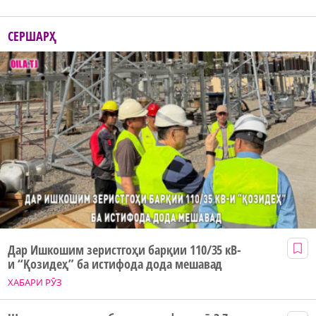
СЕРШАРҲ
Дар Ишкошим зеристгоҳи барқии 110/35 кВ-
и “Қозидеҳ” ба истифода дода мешавад
ХАБАРИ РӮЗ