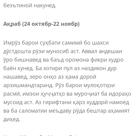
беэътиноӣ накунед.
Ақраб (24 октябр
-
22 ноябр)
Имрӯз барои суҳбати самимӣ бо шахси
дӯстдошта рӯзи муносиб аст. Аввал андешаи
ӯро бишнавед ва баъд оромона фикри худро
баён кунед. Ба хотири пул аз наздикон дур
нашавед, зеро онҳо аз ҳама дороӣ
арзишмандтаранд. Рӯз барои мулоқотҳои
расмӣ, имзои ҳуҷҷатҳо ва муроҷиат ба идораҳо
мусоид аст. Аз гирифтани қарз худдорӣ намоед
ва ба саломатии меъдаву рӯда бештар аҳамият
диҳед.