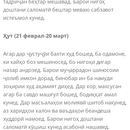
тадриҷан беҳтар мешавад. Барои нигоҳ
доштани саломатӣ бештар меваю сабзавот
истеъмол кунед.
Ҳут (21 феврал
-
20 март)
Агар дар ҷустуҷӯи бахти худ бошед, ба одамоне,
ки кайҳо боз мешиносед, бо нигоҳи дигар
назар андозед. Барои муҷаррадон шиносоии
ҷолиб имкон дорад, бинобар ин ба намуди
зоҳирии худ аҳамият диҳед. Дар кор, махсусан
агар ба савдо машғул бошед, бодиққат амал
кунед. Дар масъалаҳои молиявӣ шитоб накунед,
аз харидҳои калон ва ваъдаҳои беандеша
худдорӣ намоед. Барои нигоҳ доштани
саломатӣ кӯшиш кунед асабонӣ нашавед.