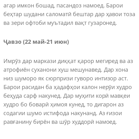
агар имкон бошад, пасандоз намоед. Барои
беҳтар шудани саломатӣ бештар дар ҳавои тоза
ва зери офтоби муътадил вақт гузаронед.
Ҷавзо (22 май
-
21 июн)
Имрӯз дар маркази диққат қарор мегиред ва аз
атрофиён суханони хуш мешунавед. Дар хона
низ шуморо як сюрпризи гуворо интизор аст.
Барои расидан ба ҳадафҳои калон нерӯи худро
беҳуда сарф накунед. Дар муҳити корӣ мавқеи
худро бо боварӣ ҳимоя кунед, то дигарон аз
содагии шумо истифода накунанд. Аз ғизои
равғанину бирён ва шӯр худдорӣ намоед.