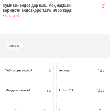
Кумитаи андоз дар шаш моҳ нақшаи
воридоти андозҳоро 123% иҷро кард
ХАБАРИ РӮЗ
ОИЛА.ТЧ
6
125
Тобистони тиллоӣ
Афиша
92
1238
Моҷарои оилавӣ
LIFE-STYLE