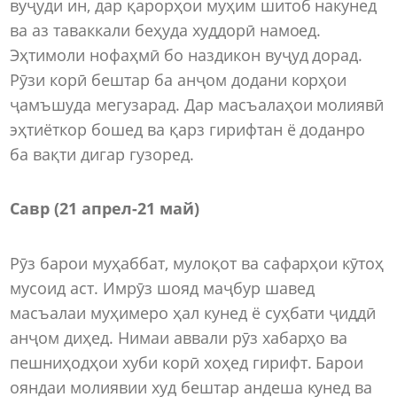
вуҷуди ин, дар қарорҳои муҳим шитоб накунед
ва аз таваккали беҳуда худдорӣ намоед.
Эҳтимоли нофаҳмӣ бо наздикон вуҷуд дорад.
Рӯзи корӣ бештар ба анҷом додани корҳои
ҷамъшуда мегузарад. Дар масъалаҳои молиявӣ
эҳтиёткор бошед ва қарз гирифтан ё доданро
ба вақти дигар гузоред.
Савр (21 апрел
-
21 май)
Рӯз барои муҳаббат, мулоқот ва сафарҳои кӯтоҳ
мусоид аст. Имрӯз шояд маҷбур шавед
масъалаи муҳимеро ҳал кунед ё суҳбати ҷиддӣ
анҷом диҳед. Нимаи аввали рӯз хабарҳо ва
пешниҳодҳои хуби корӣ хоҳед гирифт. Барои
ояндаи молиявии худ бештар андеша кунед ва