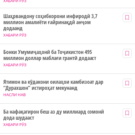
ХАБАРИ РӮЗ
Шаҳрвандону соҳибкорони инфиродӣ 3,7
миллион амалиёти ғайринақдӣ анҷом
додаанд
ХАБАРИ РӮЗ
Бонки Умумиҷаҳонӣ ба Тоҷикистон 495
миллион доллар маблағи грантӣ додааст
ХАБАРИ РӮЗ
Ятимон ва кӯдакони оилаҳои камбизоат дар
“Дурахшон” истироҳат мекунанд
НАСЛИ НАВ
Ба нафақагирон беш аз ду миллиард сомонӣ
дода шудааст
ХАБАРИ РӮЗ