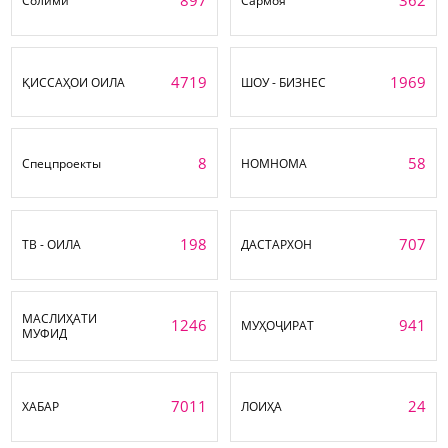
897
362
Солимӣ
Сармоя
4719
1969
ҚИССАҲОИ ОИЛА
ШОУ - БИЗНЕС
8
58
Спецпроекты
НОМНОМА
198
707
ТВ - ОИЛА
ДАСТАРХОН
МАСЛИҲАТИ
1246
941
МУҲОҶИРАТ
МУФИД
7011
24
ХАБАР
ЛОИҲА