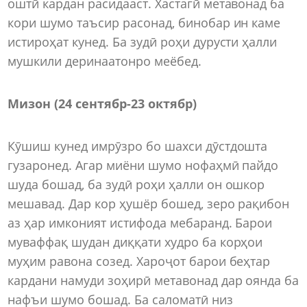
оштӣ кардан расидааст. Хастагӣ метавонад ба
кори шумо таъсир расонад, бинобар ин каме
истироҳат кунед. Ба зудӣ роҳи дурусти ҳалли
мушкили деринаатонро меёбед.
Мизон (24 сентябр
-
23 октябр)
Кӯшиш кунед имрӯзро бо шахси дӯстдошта
гузаронед. Агар миёни шумо нофаҳмӣ пайдо
шуда бошад, ба зудӣ роҳи ҳалли он ошкор
мешавад. Дар кор ҳушёр бошед, зеро рақибон
аз ҳар имконият истифода мебаранд. Барои
муваффақ шудан диққати худро ба корҳои
муҳим равона созед. Хароҷот барои беҳтар
кардани намуди зоҳирӣ метавонад дар оянда ба
нафъи шумо бошад. Ба саломатӣ низ