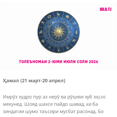
Ҳамал (21 март
-
20 апрел)
Имрӯз худро пур аз нерӯ ва рӯҳияи хуб эҳсос
мекунед. Шояд шахсе пайдо шавад, ки ба
зиндагии шумо таъсири мусбат расонад. Бо