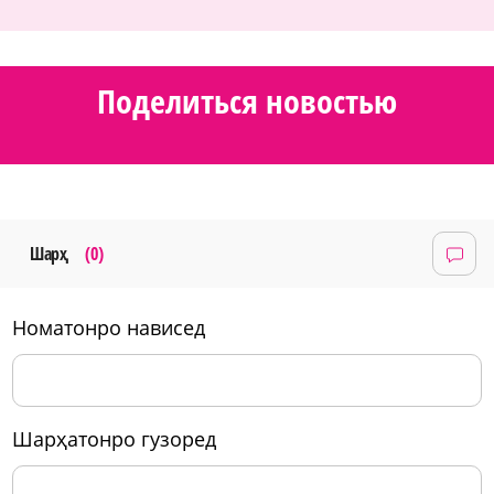
Поделиться новостью
Шарҳ
(0)
номатонро нависед
шарҳатонро гузоред