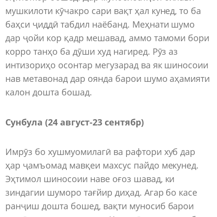
мушкилоти кӯчакро сари вақт ҳал кунед, то ба
баҳси ҷиддӣ табдил наёбанд. Меҳнати шумо
дар ҷойи кор қадр мешавад, аммо тамоми бори
корро танҳо ба дӯши худ нагиред. Рӯз аз
интизориҳо осонтар мегузарад ва як шиносоии
нав метавонад дар оянда барои шумо аҳамияти
калон дошта бошад.
Сунбула (24 август
-
23 сентябр)
Имрӯз бо хушмуомилагӣ ва рафтори хуб дар
ҳар ҷамъомад мавқеи махсус пайдо мекунед.
Эҳтимол шиносоии наве оғоз шавад, ки
зиндагии шуморо тағйир диҳад. Агар бо касе
ранҷиш дошта бошед, вақти муносиб барои