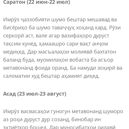
Саратон (22 июн
-
22 июл)
Имрӯз ҷаззобияти шумо бештар мешавад ва
бисёриҳо ба шумо таваҷҷуҳ хоҳанд кард. Рӯзи
серкорӣ аст, вале агар вазифаҳоро дуруст
тақсим кунед, ҳамаашро сари вақт анҷом
медиҳед. Дар масъалаҳои молиявӣ бахтатон
баланд буда, муомилаҳои вобаста ба асъор
метавонанд фоида оранд. Ба намуди зоҳирӣ ва
саломатии худ бештар аҳамият диҳед.
Асад (23 июл
-
23 август)
Имрӯз васвасаҳои гуногун метавонанд шуморо
аз роҳи дуруст дур созанд, бинобар ин
эҳтиёткор бошед. Дар муносибатҳои оилавӣ