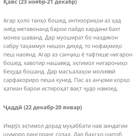
Қавс (23 ноябр
-
21 декабр)
Агар ҳоло танҳо бошед, интизориҳои аз ҳад
зиёд метавонанд барои пайдо кардани бахт
монеа шаванд. Дар муошират бо наздикон
сабру таҳаммул нишон диҳед, то нофаҳмиҳо
пеш наоянд. Агар аз санҷиш ё тафтише нигарон
бошед, хавотир нашавед, эҳтимол нигарониҳо
беҳуда бошанд. Дар масъалаҳои молиявӣ
сарфакориро пеша кунед. Пас аз анҷоми корҳо
ҳатман барои истироҳат вақт ҷудо намоед.
Ҷаддӣ (22 декабр
-
20 январ)
Имрӯз эҳтимол дорад муҳаббати нав зиндагии
шуморо рангоранг созад. Дар баҳсҳо шитоб