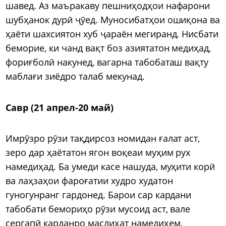
шавед. Аз маъракаву пешниҳодҳои нафарони
шубҳанок дурӣ ҷӯед. Муносибатҳои ошиқона ва
ҳаёти шахсиятон хуб ҷараён мегиранд. Нисбати
беморие, ки чанд вақт боз азиятатон медиҳад,
фориғболӣ накунед, вагарна табобаташ вақту
маблағи зиёдро талаб мекунад.
Савр (21 апрел-20 май)
Имрӯзро рӯзи тақдирсоз номидан ғалат аст,
зеро дар ҳаётатон ягон воқеаи муҳим рух
намедиҳад. Ба умеди касе нашуда, муҳити корӣ
ва лаҳзаҳои фароғатии худро худатон
гуногунранг гардонед. Барои сар кардани
табобати бемориҳо рӯзи мусоид аст, вале
сергапӣ карданро маслиҳат намедиҳем.