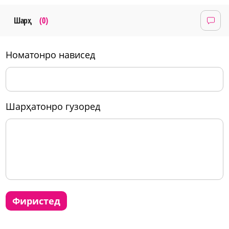
Шарҳ
(0)
номатонро нависед
шарҳатонро гузоред
фиристед