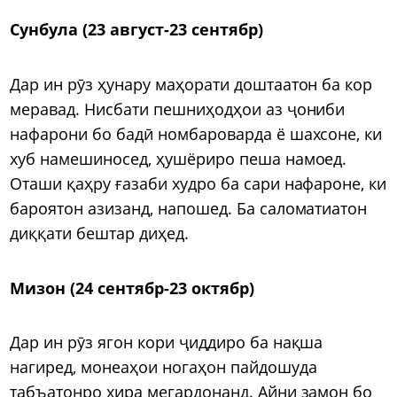
Сунбула (23 август-23 сентябр)
Дар ин рӯз ҳунару маҳорати доштаатон ба кор
меравад. Нисбати пешниҳодҳои аз ҷониби
нафарони бо бадӣ номбароварда ё шахсоне, ки
хуб намешиносед, ҳушёриро пеша намоед.
Оташи қаҳру ғазаби худро ба сари нафароне, ки
бароятон азизанд, напошед. Ба саломатиатон
диққати бештар диҳед.
Мизон (24 сентябр-23 октябр)
Дар ин рӯз ягон кори ҷиддиро ба нақша
нагиред, монеаҳои ногаҳон пайдошуда
табъатонро хира мегардонанд. Айни замон бо