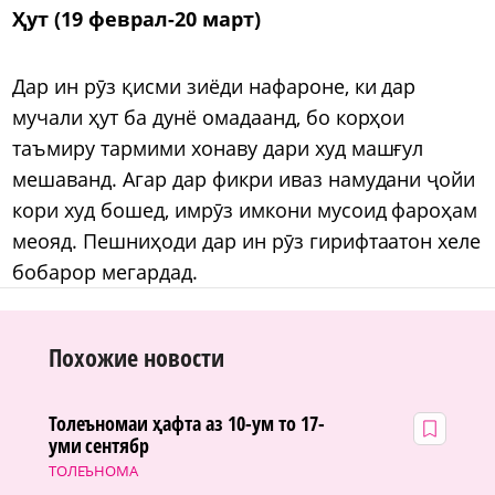
Ҳут (19 феврал-20 март)
Дар ин рӯз қисми зиёди нафароне, ки дар
мучали ҳут ба дунё омадаанд, бо корҳои
таъмиру тармими хонаву дари худ машғул
мешаванд. Агар дар фикри иваз намудани ҷойи
кори худ бошед, имрӯз имкони мусоид фароҳам
меояд. Пешниҳоди дар ин рӯз гирифтаатон хеле
бобарор мегардад.
Похожие новости
Толеъномаи ҳафта аз 10-ум то 17-
уми сентябр
ТОЛЕЪНОМА