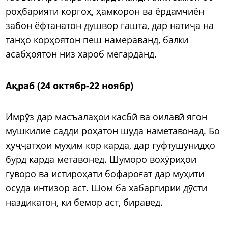
роҳбарияти коргоҳ, ҳамкорон ва ёрдамчиён
забон ёфтанатон душвор гашта, дар натиҷа на
танҳо корҳоятон пеш намераванд, балки
асабҳоятон низ хароб мегарданд.
Ақраб (24 октябр-22 ноябр)
Имрӯз дар масъалаҳои касбӣ ва оилавӣ ягон
мушкилие садди роҳатон шуда наметавонад. Бо
ҳуҷҷатҳои муҳим кор карда, дар гуфтушунидҳо
бурд карда метавонед. Шуморо вохӯриҳои
гуворо ва истироҳати бофароғат дар муҳити
осуда интизор аст. Шом ба хабаргирии дӯсти
наздикатон, ки бемор аст, биравед.