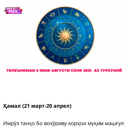
Ҳамал (21 март-20 апрел)
Имрӯз танҳо бо вохӯриву корҳои муҳим машғул