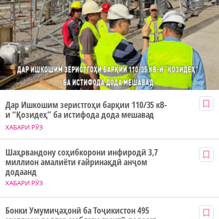
Дар Ишкошим зеристгоҳи барқии 110/35 кВ-
и “Қозидеҳ” ба истифода дода мешавад
ХАБАРИ РӮЗ
Шаҳрвандону соҳибкорони инфиродӣ 3,7
миллион амалиёти ғайринақдӣ анҷом
додаанд
ХАБАРИ РӮЗ
Бонки Умумиҷаҳонӣ ба Тоҷикистон 495