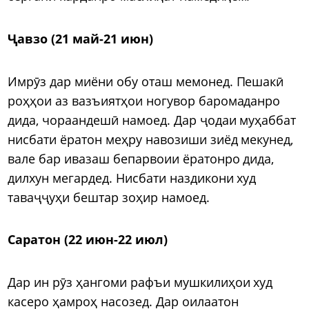
Ҷавзо (21 май-21 июн)
Имрӯз дар миёни обу оташ мемонед. Пешакӣ
роҳҳои аз вазъиятҳои ногувор баромаданро
дида, чораандешӣ намоед. Дар ҷодаи муҳаббат
нисбати ёратон меҳру навозиши зиёд мекунед,
вале бар ивазаш бепарвоии ёратонро дида,
дилхун мегардед. Нисбати наздикони худ
таваҷҷуҳи бештар зоҳир намоед.
Саратон (22 июн-22 июл)
Дар ин рӯз ҳангоми рафъи мушкилиҳои худ
касеро ҳамроҳ насозед. Дар оилаатон