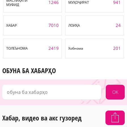
МАСЛИҲАТИ
1246
941
МУҲОҶИРАТ
МУФИД
7010
24
ХАБАР
ЛОИҲА
2419
201
ТОЛЕЪНОМА
Хобнома
ОБУНА БА ХАБАРҲО
OK
Хабар, видео ва акс гузоред