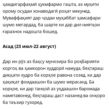
ҳамдигарфаҳмӣ ҳукмфармо гашта, аз муҳити
орому осудаи хонаводагӣ роҳат мекунед.
Муваффақият дар ҷодаи муҳаббат ҳамсафари
шумо мегардад, ба шарте ки дар дил ниятҳои
ғаразнок надошта бошед.
Асад (23 июл-22 август)
Дар ин рӯз аз баҳсу мунозира бо роҳбарияти
коргоҳ ва ҳамкорон худдорӣ намуда, беҳтараш
диққати худро ба корҳое равона созед, ки дар
ҳақиқат фоидаашон ба шумо мерасанд. Ба
корҳое, ки дар танҳоӣ аз уҳдаашон баромада
наметавонед, беҳтараш даст назанед ва онҳоро
ба таъхир гузоред.