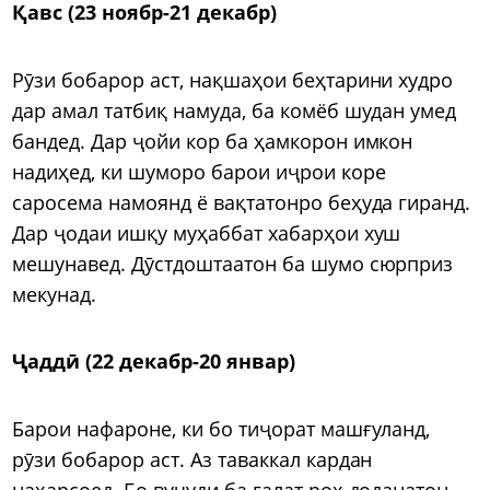
Қавс (23 ноябр-21 декабр)
Рӯзи бобарор аст, нақшаҳои беҳтарини худро
дар амал татбиқ намуда, ба комёб шудан умед
бандед. Дар ҷойи кор ба ҳамкорон имкон
надиҳед, ки шуморо барои иҷрои коре
саросема намоянд ё вақтатонро беҳуда гиранд.
Дар ҷодаи ишқу муҳаббат хабарҳои хуш
мешунавед. Дӯстдоштаатон ба шумо сюрприз
мекунад.
Ҷаддӣ (22 декабр-20 январ)
Барои нафароне, ки бо тиҷорат машғуланд,
рӯзи бобарор аст. Аз таваккал кардан
наҳарсоед. Бо вуҷуди ба ғалат роҳ доданатон