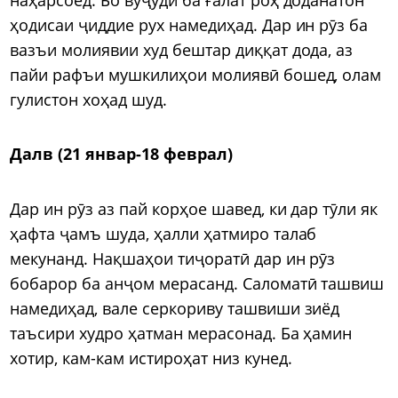
ҳодисаи ҷиддие рух намедиҳад. Дар ин рӯз ба
вазъи молиявии худ бештар диққат дода, аз
пайи рафъи мушкилиҳои молиявӣ бошед, олам
гулистон хоҳад шуд.
Далв (21 январ-18 феврал)
Дар ин рӯз аз пай корҳое шавед, ки дар тӯли як
ҳафта ҷамъ шуда, ҳалли ҳатмиро талаб
мекунанд. Нақшаҳои тиҷоратӣ дар ин рӯз
бобарор ба анҷом мерасанд. Саломатӣ ташвиш
намедиҳад, вале серкориву ташвиши зиёд
таъсири худро ҳатман мерасонад. Ба ҳамин
хотир, кам-кам истироҳат низ кунед.