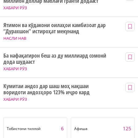
миллион доллар маблағи грантӣ додааст
ХАБАРИ РӮЗ
Ятимон ва кӯдакони оилаҳои камбизоат дар
“Дурахшон” истироҳат мекунанд
НАСЛИ НАВ
Ба нафақагирон беш аз ду миллиард сомонӣ
дода шудааст
ХАБАРИ РӮЗ
Кумитаи андоз дар шаш моҳ нақшаи
воридоти андозҳоро 123% иҷро кард
ХАБАРИ РӮЗ
6
125
Тобистони тиллоӣ
Афиша