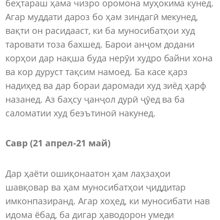
беҳтараш ҳама чизро оромона муҳокима кунед.
Агар муддати дароз бо ҳам зиндагӣ мекунед,
вақти он расидааст, ки ба муносибатҳои худ
таровати тоза бахшед. Барои анҷом додани
корҳои дар нақша буда нерӯи худро байни хона
ва кор дуруст тақсим намоед. Ба касе қарз
надиҳед ва дар бораи даромади худ зиёд ҳарф
назанед. Аз баҳсу ҷанҷол дурӣ ҷӯед ва ба
саломатии худ беэътиноӣ накунед.
Савр (21 апрел-21 май)
Дар ҳаёти ошиқонаатон ҳам лаҳзаҳои
шавқовар ва ҳам муносибатҳои ҷиддитар
имконпазиранд. Агар хоҳед, ки муносибати нав
идома ёбад, ба дигар ҳаводорон умеди