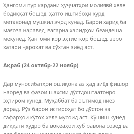
Ҳангоми пур кардани ҳуҷҷатҳои молиявӣ хеле
бодиққат бошед, ҳатто иштибоҳи хурд
метавонад мушкил эҷод кунад. Барои харид ба
мағоза наравед, вагарна харидҳои беандеша
мекунед. Ҳангоми кор эҳтиёткор бошед, зеро
хатари ҷароҳат ва сӯхтан зиёд аст.
Ақраб (24 октябр
-
22 ноябр)
Дар муносибатҳои ошиқона аз ҳад зиёд фишор
наоред ва фазои шахсии дӯстдоштаатонро
эҳтиром кунед. Муҳаббат ба эътимод ниёз
дорад. Рӯз барои истироҳат бо дӯстон ва
сафарҳои кӯтоҳ хеле мусоид аст. Кӯшиш кунед
диққати худро ба воқеаҳои хуб равона созед ва
дар бораи мушкилиҳо камтар фикр кунед.