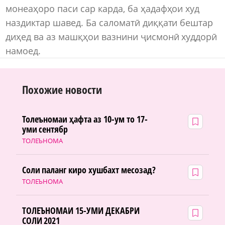
монеаҳоро паси сар карда, ба ҳадафҳои худ
наздиктар шавед. Ба саломатӣ диққати бештар
диҳед ва аз машқҳои вазнини ҷисмонӣ худдорӣ
намоед.
Похожие новости
Толеъномаи ҳафта аз 10-ум то 17-
уми сентябр
ТОЛЕЪНОМА
Соли паланг киро хушбахт месозад?
ТОЛЕЪНОМА
ТОЛЕЪНОМАИ 15-УМИ ДЕКАБРИ
СОЛИ 2021