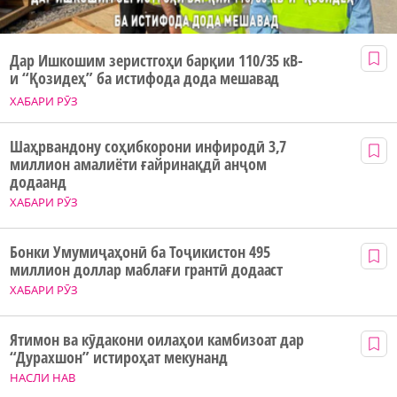
Дар Ишкошим зеристгоҳи барқии 110/35 кВ-
и “Қозидеҳ” ба истифода дода мешавад
ХАБАРИ РӮЗ
Шаҳрвандону соҳибкорони инфиродӣ 3,7
миллион амалиёти ғайринақдӣ анҷом
додаанд
ХАБАРИ РӮЗ
Бонки Умумиҷаҳонӣ ба Тоҷикистон 495
миллион доллар маблағи грантӣ додааст
ХАБАРИ РӮЗ
Ятимон ва кӯдакони оилаҳои камбизоат дар
“Дурахшон” истироҳат мекунанд
НАСЛИ НАВ