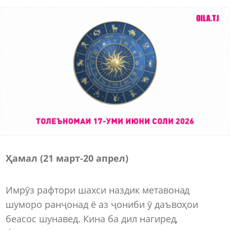
Ҳамал (21 март-20 апрел)
Имрӯз рафтори шахси наздик метавонад
шуморо ранҷонад ё аз ҷониби ӯ даъвоҳои
беасос шунавед. Кина ба дил нагиред,