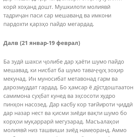
корӣ хоҳанд дошт. Мушкилоти молиявӣ
тадриҷан паси сар мешаванд ва имкони
пардохти қарзҳо пайдо мегардад.
Далв (21 январ-19 феврал)
Ба зудӣ шахси ҷолибе дар ҳаёти шумо пайдо
мешавад, ки нисбат ба шумо таваҷҷуҳ зоҳир
мекунад. Ин муносибат метавонад гарм ва
дарозмуддат гардад. Бо ҳамсар ё дӯстдоштаатон
самимона суҳбат кунед ва эҳсосоти худро
пинҳон насозед. Дар касбу кор тағйироти ҷиддӣ
дар назар нест ва қисми зиёди вақти шумо бо
корҳои муқаррарӣ мегузарад. Масъалаҳои
молиявӣ низ ташвиши зиёд намеоранд. Аммо