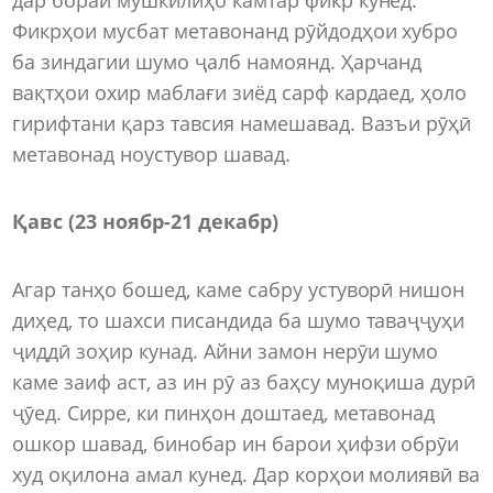
Фикрҳои мусбат метавонанд рӯйдодҳои хубро
ба зиндагии шумо ҷалб намоянд. Ҳарчанд
вақтҳои охир маблағи зиёд сарф кардаед, ҳоло
гирифтани қарз тавсия намешавад. Вазъи рӯҳӣ
метавонад ноустувор шавад.
Қавс (23 ноябр
-
21 декабр)
Агар танҳо бошед, каме сабру устуворӣ нишон
диҳед, то шахси писандида ба шумо таваҷҷуҳи
ҷиддӣ зоҳир кунад. Айни замон нерӯи шумо
каме заиф аст, аз ин рӯ аз баҳсу муноқиша дурӣ
ҷӯед. Сирре, ки пинҳон доштаед, метавонад
ошкор шавад, бинобар ин барои ҳифзи обрӯи
худ оқилона амал кунед. Дар корҳои молиявӣ ва