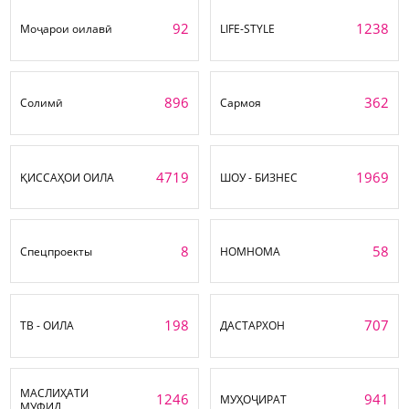
92
1238
Моҷарои оилавӣ
LIFE-STYLE
896
362
Солимӣ
Сармоя
4719
1969
ҚИССАҲОИ ОИЛА
ШОУ - БИЗНЕС
8
58
Спецпроекты
НОМНОМА
198
707
ТВ - ОИЛА
ДАСТАРХОН
МАСЛИҲАТИ
1246
941
МУҲОҶИРАТ
МУФИД