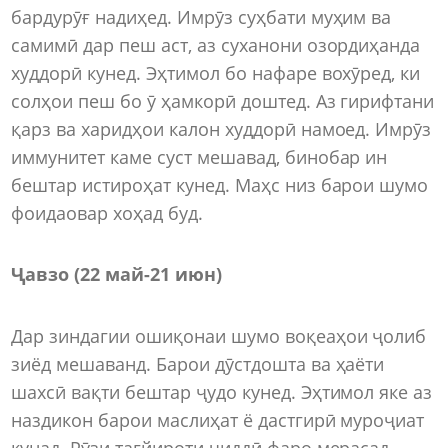
бардурӯғ надиҳед. Имрӯз суҳбати муҳим ва
самимӣ дар пеш аст, аз суханони озордиҳанда
худдорӣ кунед. Эҳтимол бо нафаре вохӯред, ки
солҳои пеш бо ӯ ҳамкорӣ доштед. Аз гирифтани
қарз ва харидҳои калон худдорӣ намоед. Имрӯз
иммунитет каме суст мешавад, бинобар ин
бештар истироҳат кунед. Маҳc низ барои шумо
фоидаовар хоҳад буд.
Ҷавзо (22 май-21 июн)
Дар зиндагии ошиқонаи шумо воқеаҳои ҷолиб
зиёд мешаванд. Барои дӯстдошта ва ҳаёти
шахсӣ вақти бештар ҷудо кунед. Эҳтимол яке аз
наздикон барои маслиҳат ё дастгирӣ муроҷиат
кунад. Рӯзи тағйироти ҷиддӣ фаро мерасад.