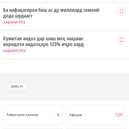
Ба нафақагирон беш аз ду миллиард сомонӣ
дода шудааст
ХАБАРИ РӮЗ
Кумитаи андоз дар шаш моҳ нақшаи
воридоти андозҳоро 123% иҷро кард
ХАБАРИ РӮЗ
ОИЛА.ТЧ
6
125
Тобистони тиллоӣ
Афиша