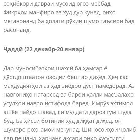
соҳибкорӣ давраи мусоид оғоз меёбад.
Фикрҳои манфиро аз худ дур кунед, онҳо
метавонанд ба ҳолати рӯҳии шумо таъсири бад
расонанд.
Ҷаддӣ (22 декабр-20 январ)
Дар муносибатҳои шахсӣ ба ҳамсар ё
дӯстдоштаатон озодии бештар диҳед. Ҳеҷ кас
маҳдудиятҳои аз ҳад зиёдро дӯст намедорад. Аз
навгониҳо натарсед ва барои ҳалли масъалаҳо
усулҳои навро истифода баред. Имрӯз эҳтимол
ашёе пайдо шавад, ки муддати дароз гум шуда
буд. Ба ҳисси ботинии худ диққат диҳед, он
шуморо роҳнамоӣ мекунад. Шиносоиҳои ҷолиб
дар пешанд, ҳарчанд аксари онҳо хусусияти