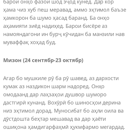
барои онҳо фазои шод эҷод кунед. Дар кор
ҳама чиз хуб пеш меравад, аммо эҳтимол баъзе
ҳамкорон ба шумо ҳасад баранд. Ба онҳо
аҳамияти зиёд надиҳед. Барои бисёре аз
намояндагони ин бурҷ кӯчидан ба манзили нав
муваффақ хоҳад буд.
Мизон (24 сентябр
-
23 октябр)
Агар бо мушкиле рӯ ба рӯ шавед, аз дархости
кумак аз наздикон шарм надоред. Онҳо
омодаанд дар лаҳзаҳои душвор шуморо
дастгирӣ кунанд. Вохӯрӣ бо шиносҳои дерина
низ эҳтимол дорад. Муносибат бо аҳли оила ва
дӯстдошта беҳтар мешавад ва дар ҳаёти
ошиқона ҳамдигарфаҳмӣ ҳукмфармо мегардад.