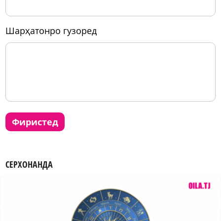
шарҳатонро гузоред
фиристед
СЕРХОНАНДА