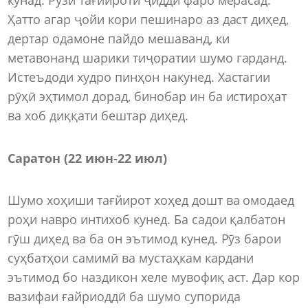
Ҳатто агар ҷойи кори пешинаро аз даст диҳед,
дертар одамоне пайдо мешаванд, ки
метавонанд шарики тиҷоратии шумо гарданд.
Истеъдоди худро пинҳон накунед. Хастагии
рӯҳӣ эҳтимол дорад, бинобар ин ба истироҳат
ва хоб диққати бештар диҳед.
Саратон (22 июн-22 июл)
Шумо хоҳиши тағйирот хоҳед дошт ва омодаед
роҳи навро интихоб кунед. Ба садои қалбатон
гӯш диҳед ва ба он эътимод кунед. Рӯз барои
суҳбатҳои самимӣ ва мустаҳкам кардани
эътимод бо наздикон хеле мувофиқ аст. Дар кор
вазифаи ғайриоддӣ ба шумо супорида