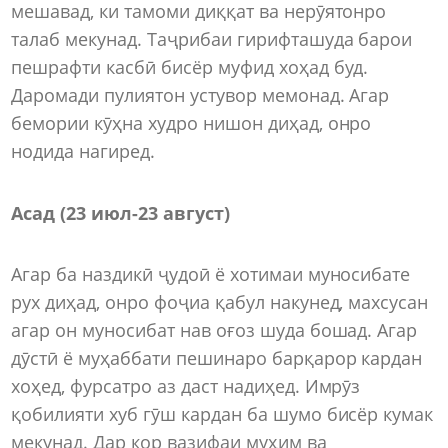
мешавад, ки тамоми диққат ва нерӯятонро
талаб мекунад. Таҷрибаи гирифташуда барои
пешрафти касбӣ бисёр муфид хоҳад буд.
Даромади пулиятон устувор мемонад. Агар
бемории кӯҳна худро нишон диҳад, онро
нодида нагиред.
Асад (23 июл-23 август)
Агар ба наздикӣ ҷудоӣ ё хотимаи муносибате
рух диҳад, онро фоҷиа қабул накунед, махсусан
агар он муносибат нав оғоз шуда бошад. Агар
дӯстӣ ё муҳаббати пешинаро барқарор кардан
хоҳед, фурсатро аз даст надиҳед. Имрӯз
қобилияти хуб гӯш кардан ба шумо бисёр кумак
мекунад. Дар кор вазифаи муҳим ва