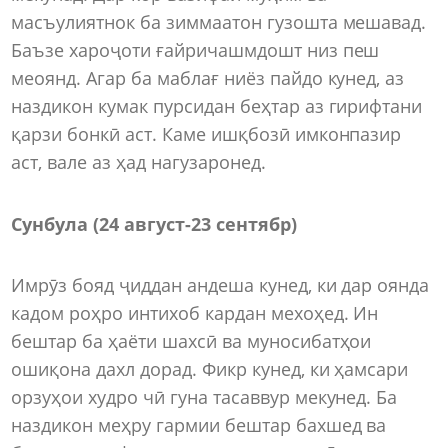
масъулиятнок ба зиммаатон гузошта мешавад.
Баъзе хароҷоти ғайричашмдошт низ пеш
меоянд. Агар ба маблағ ниёз пайдо кунед, аз
наздикон кумак пурсидан беҳтар аз гирифтани
қарзи бонкӣ аст. Каме ишқбозӣ имконпазир
аст, вале аз ҳад нагузаронед.
Сунбула (24 август
-
23 сентябр)
Имрӯз бояд ҷиддан андеша кунед, ки дар оянда
кадом роҳро интихоб кардан мехоҳед. Ин
бештар ба ҳаёти шахсӣ ва муносибатҳои
ошиқона дахл дорад. Фикр кунед, ки ҳамсари
орзуҳои худро чӣ гуна тасаввур мекунед. Ба
наздикон меҳру гармии бештар бахшед ва