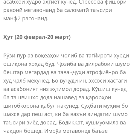
асабҳои худро эҳтиёт кунед. Стресс ва фишори
равонӣ метавонанд ба саломатӣ таъсири
манфӣ расонанд.
Ҳут (20 феврал-20 март)
Рӯзи пур аз воқеаҳои ҷолиб ва тағйироти хурди
ошиқона хоҳад буд. Ҷозиба ва дилрабоии шумо
бештар мегардад ва таваҷҷуҳи атрофиёнро ба
худ ҷалб мекунед. Бо вуҷуди ин, эҳсоси хастагӣ
ва асабоният низ эҳтимол дорад. Кӯшиш кунед
ба ташвишҳо дода нашавед ва қарорҳои
шитобкорона қабул накунед. Суҳбати муҳим бо
шахсе дар пеш аст, ки ба вазъи зиндагии шумо
таъсири зиёд дорад. Бодиққат, хушмуомила ва
чақцон бошед. Имрӯз метавонед баъзе