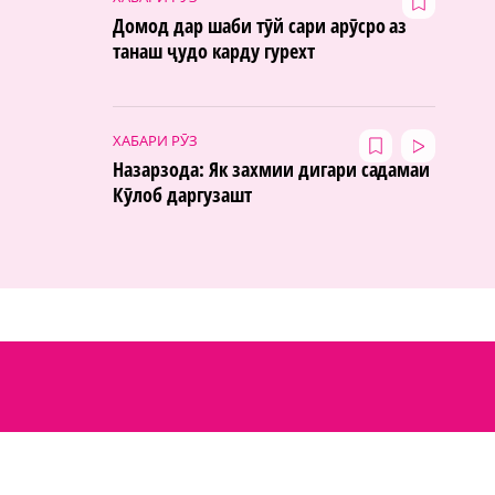
Домод дар шаби тӯй сари арӯсро аз
танаш ҷудо карду гурехт
ХАБАРИ РӮЗ
Назарзода: Як захмии дигари садамаи
Кӯлоб даргузашт