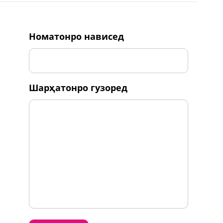
номатонро нависед
шарҳатонро гузоред