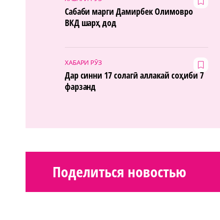
Сабаби марги Дамирбек Олимовро
ВКД шарҳ дод
ХАБАРИ РӮЗ
Дар синни 17 солагӣ аллакай соҳиби 7
фарзанд
Поделиться новостью