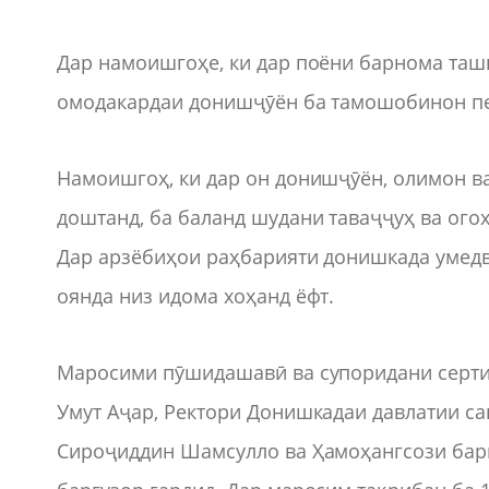
Дар намоишгоҳе, ки дар поёни барнома ташк
омодакардаи донишҷӯён ба тамошобинон п
Намоишгоҳ, ки дар он донишҷӯён, олимон 
доштанд, ба баланд шудани таваҷҷуҳ ва огоҳ
Дар арзёбиҳои раҳбарияти донишкада умед
оянда низ идома хоҳанд ёфт.
Маросими пӯшидашавӣ ва супоридани серти
Умут Аҷар, Ректори Донишкадаи давлатии са
Сироҷиддин Шамсулло ва Ҳамоҳангсози бар