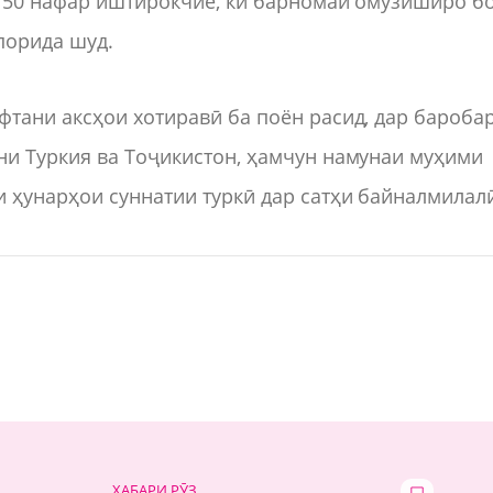
 150 нафар иштирокчие, ки барномаи омӯзиширо б
порида шуд.
тани аксҳои хотиравӣ ба поён расид, дар бароба
ни Туркия ва Тоҷикистон, ҳамчун намунаи муҳими
 ҳунарҳои суннатии туркӣ дар сатҳи байналмилал
ХАБАРИ РӮЗ