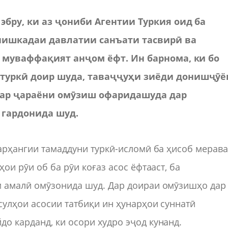
бру, ки аз ҷониби Агентии Туркия оид ба
онишкадаи давлатии санъати тасвирӣ ва
о муваффақият анҷом ёфт. Ин барнома, ки бо
туркӣ доир шуда, таваҷҷуҳи зиёди донишҷӯё
и дар ҷараёни омӯзиш офаридашуда дар
 гардонида шуд.
фарҳангии тамаддуни туркӣ-исломӣ ба ҳисоб мерава
ои рӯи об ба рӯи коғаз асос ёфтааст, ба
м амалӣ омӯзонида шуд. Дар доираи омӯзишҳо дар
сулҳои асосии татбиқи ин ҳунарҳои суннатӣ
о карданд, ки осори худро эҷод кунанд.