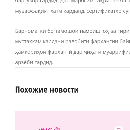
баргузор гардид. Дар маросим тақрибан ба
муваффақият хатм карданд, сертификатҳо су
Барнома, ки бо тамошои намоишгоҳ ва гириф
мустаҳкам кардани равобити фарҳангии бай
ҳамкориҳои фарҳангӣ дар ҷиҳати муаррифии
арзёбӣ гардид.
Похожие новости
ХАБАРИ РӮЗ