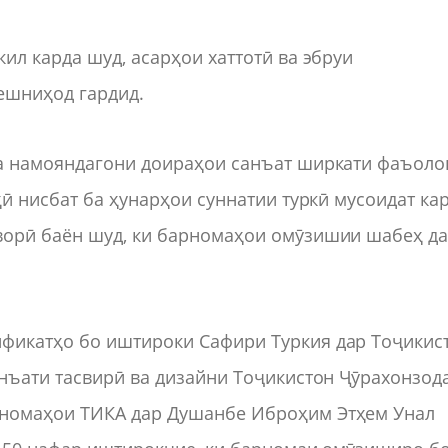
ил карда шуд, асарҳои хаттотӣ ва эбруи
ешниҳод гардид.
ва намояндагони доираҳои санъат ширкати фаъоло
ӣ нисбат ба ҳунарҳои суннатии туркӣ мусоидат кар
ворӣ баён шуд, ки барномаҳои омӯзишии шабеҳ д
фикатҳо бо иштироки Сафири Туркия дар Тоҷикис
нъати тасвирӣ ва дизайни Тоҷикистон Ҷӯрахонзод
номаҳои ТИКА дар Душанбе Иброҳим Этҳем Унал