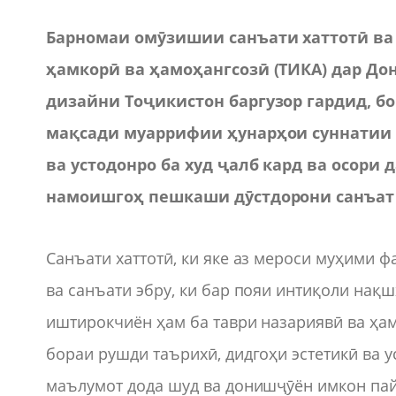
Барномаи омӯзишии санъати хаттотӣ ва э
ҳамкорӣ ва ҳамоҳангсозӣ (ТИКА) дар Д
дизайни Тоҷикистон баргузор гардид, б
мақсади муаррифии ҳунарҳои суннатии 
ва устодонро ба худ ҷалб кард ва осор
намоишгоҳ пешкаши дӯстдорони санъат
Санъати хаттотӣ, ки яке аз мероси муҳими 
ва санъати эбру, ки бар пояи интиқоли нақшҳ
иштирокчиён ҳам ба таври назариявӣ ва ҳа
бораи рушди таърихӣ, дидгоҳи эстетикӣ ва у
маълумот дода шуд ва донишҷӯён имкон пайд