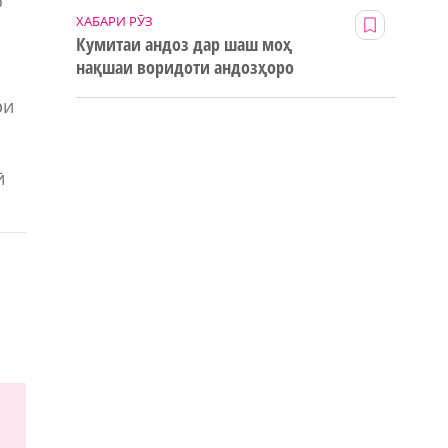
о
ХАБАРИ РӮЗ
Кумитаи андоз дар шаш моҳ
нақшаи воридоти андозҳоро
123% иҷро кард
ри
ӣ