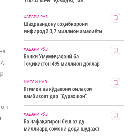
110/35 кВ-и “Қозидеҳ” ба
истифода дода мешавад
ХАБАРИ РӮЗ
Шаҳрвандону соҳибкорони
инфиродӣ 3,7 миллион амалиёти
ғайринақдӣ анҷом додаанд
ХАБАРИ РӮЗ
на
Бонки Умумиҷаҳонӣ ба
д.
Тоҷикистон 495 миллион доллар
маблағи грантӣ додааст
ар
НАСЛИ НАВ
Ятимон ва кӯдакони оилаҳои
камбизоат дар “Дурахшон”
истироҳат мекунанд
тон
ХАБАРИ РӮЗ
а
Ба нафақагирон беш аз ду
миллиард сомонӣ дода шудааст