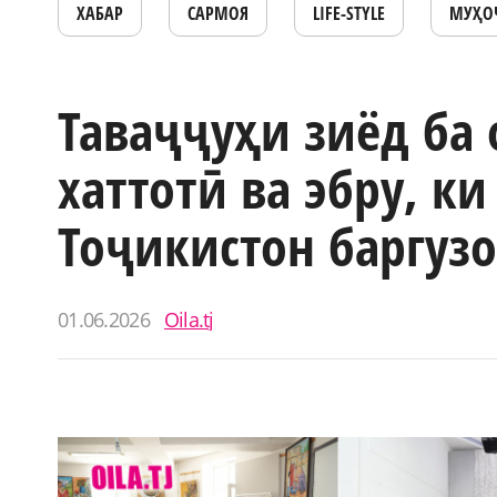
ХАБАР
САРМОЯ
LIFE-STYLE
МУҲО
Таваҷҷуҳи зиёд ба
хаттотӣ ва эбру, к
Тоҷикистон баргуз
01.06.2026
Oila.tj