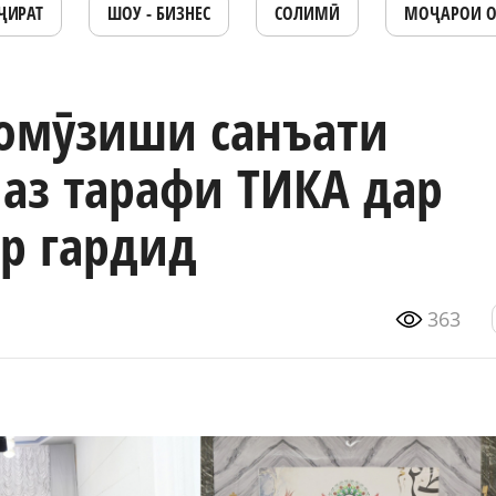
ҶИРАТ
ШОУ - БИЗНЕС
СОЛИМӢ
МОҶАРОИ 
 омӯзиши санъати
и аз тарафи ТИКА дар
ор гардид
363