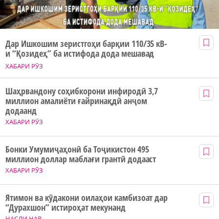
Дар Ишкошим зеристгоҳи барқии 110/35 кВ-
и “Қозидеҳ” ба истифода дода мешавад
ХАБАРИ РӮЗ
Шаҳрвандону соҳибкорони инфиродӣ 3,7
миллион амалиёти ғайринақдӣ анҷом
додаанд
ХАБАРИ РӮЗ
Бонки Умумиҷаҳонӣ ба Тоҷикистон 495
миллион доллар маблағи грантӣ додааст
ХАБАРИ РӮЗ
Ятимон ва кӯдакони оилаҳои камбизоат дар
“Дурахшон” истироҳат мекунанд
НАСЛИ НАВ