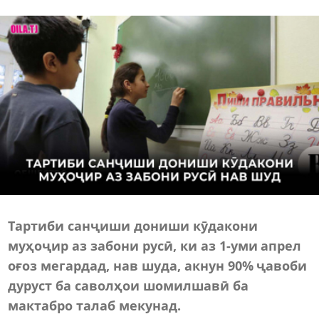
Тартиби санҷиши дониши кӯдакони
муҳоҷир аз забони русӣ, ки аз 1-уми апрел
оғоз мегардад, нав шуда, акнун 90% ҷавоби
дуруст ба саволҳои шомилшавӣ ба
мактабро талаб мекунад.