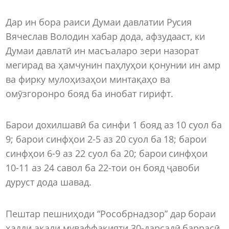
Дар ин бора раиси Думаи давлатии Русия
Вячеслав Володин хабар дода, афзудааст, ки
Думаи давлатӣ ин масъаларо зери назорат
мегирад ва ҳамчунин паҳлуҳои қонунии ин амр
ва фирку мулоҳизаҳои минтақаҳо ва
омӯзгоронро бояд ба инобат гирифт.
Барои дохилшавӣ ба синфи 1 бояд аз 10 суол ба
9; барои синфҳои 2-5 аз 20 суол ба 18; барои
синфҳои 6-9 аз 22 суол ба 20; барои синфҳои
10-11 аз 24 савол ба 22-тои он бояд ҷавоби
дуруст дода шавад.
Пештар пешниҳоди “Рособрнадзор” дар бораи
ҳадди ақали муваффақияти 30-дарсадӣ баррасӣ