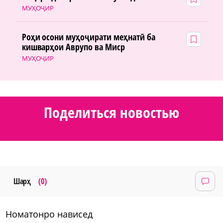
МУҲОҶИР
Роҳи осони муҳоҷирати меҳнатӣ ба
кишварҳои Аврупо ва Миср
МУҲОҶИР
Поделиться новостью
Шарҳ
(0)
номатонро нависед