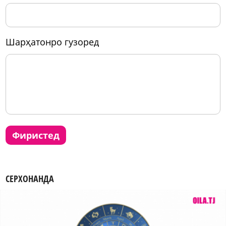
шарҳатонро гузоред
фиристед
СЕРХОНАНДА