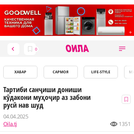
ХАБАР
САРМОЯ
LIFE-STYLE
М
Тартиби санҷиши дониши
кӯдакони муҳоҷир аз забони
русӣ нав шуд
04.04.2025
Oila.tj
1351