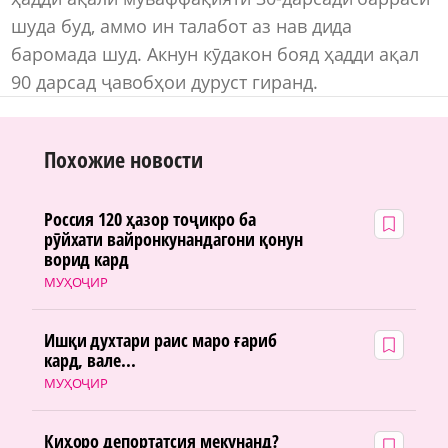
шуда буд, аммо ин талабот аз нав дида
баромада шуд. Акнун кӯдакон бояд ҳадди ақал
90 дарсад ҷавобҳои дуруст гиранд.
Похожие новости
Россия 120 ҳазор тоҷикро ба
рӯйхати вайронкунандагони қонун
ворид кард
МУҲОҶИР
Ишқи духтари раис маро ғариб
кард, вале...
МУҲОҶИР
Киҳоро депортатсия мекунанд?