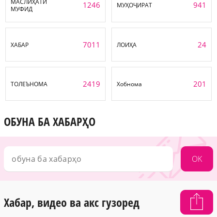
МАСЛИҲАТИ
1246
941
МУҲОҶИРАТ
МУФИД
7011
24
ХАБАР
ЛОИҲА
2419
201
ТОЛЕЪНОМА
Хобнома
ОБУНА БА ХАБАРҲО
OK
Хабар, видео ва акс гузоред