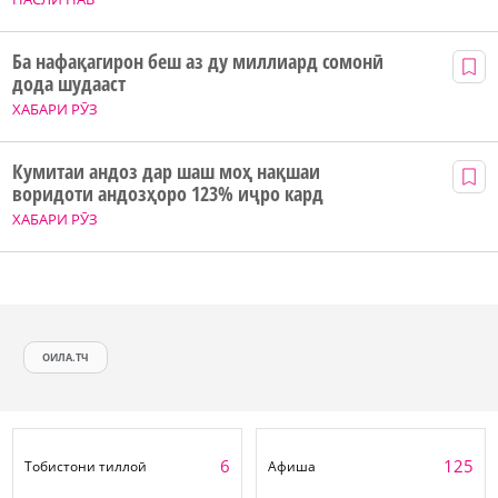
Ба нафақагирон беш аз ду миллиард сомонӣ
дода шудааст
ХАБАРИ РӮЗ
Кумитаи андоз дар шаш моҳ нақшаи
воридоти андозҳоро 123% иҷро кард
ХАБАРИ РӮЗ
ОИЛА.ТЧ
6
125
Тобистони тиллоӣ
Афиша